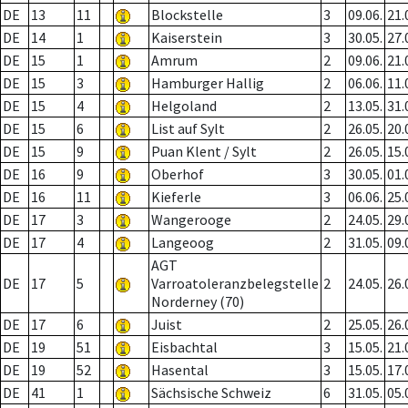
DE
13
11
Blockstelle
3
09.06.
21.
DE
14
1
Kaiserstein
3
30.05.
27.
DE
15
1
Amrum
2
09.06.
21.
DE
15
3
Hamburger Hallig
2
06.06.
11.
DE
15
4
Helgoland
2
13.05.
31.
DE
15
6
List auf Sylt
2
26.05.
20.
DE
15
9
Puan Klent / Sylt
2
26.05.
15.
DE
16
9
Oberhof
3
30.05.
01.
DE
16
11
Kieferle
3
06.06.
25.
DE
17
3
Wangerooge
2
24.05.
29.
DE
17
4
Langeoog
2
31.05.
09.
AGT
DE
17
5
Varroatoleranzbelegstelle
2
24.05.
26.
Norderney (70)
DE
17
6
Juist
2
25.05.
26.
DE
19
51
Eisbachtal
3
15.05.
21.
DE
19
52
Hasental
3
15.05.
17.
DE
41
1
Sächsische Schweiz
6
31.05.
05.