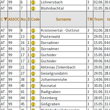
AT
99
6
Löhnersbach
3
02.06.
30.
AT
99
7
Blühnbachtal
3
31.05.
26.
C
▼
ASSOC
No.
D
Code
Surname
TM
from
t
AT
99
8
Kristeinertal - Osttirol
3
02.06.
28.
AT
99
13
Pusterwald
3
29.05.
31.
AT
99
16
1
Dürradmer
3
15.05.
04.
AT
99
16
2
Dürradmer
3
09.06.
04.
AT
99
17
1
Gschöder
3
15.05.
04.
AT
99
17
2
Gschöder
3
09.06.
04.
AT
99
21
Abtenau Zinkenbach
3
29.05.
28.
AT
99
27
Geiselgrundalm
3
29.05.
28.
AT
99
38
Johannsenruhe
3
14.06.
09.
AT
99
40
Kocnatal
3
30.05.
14.
AT
99
41
Radlgraben
3
01.06.
31.
AT
99
44
Steinberg
3
28.05.
23.
AT
99
45
Gößgraben
3
15.05.
31.