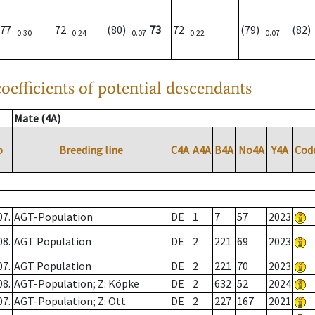
77
72
(80)
73
72
(79)
(82
0.30
0.24
0.07
0.22
0.07
oefficients of potential descendants
Mate (4A)
o
Breeding line
C4A
A4A
B4A
No4A
Y4A
Cod
07.
AGT-Population
DE
1
7
57
2023
08.
AGT Population
DE
2
221
69
2023
07.
AGT Population
DE
2
221
70
2023
08.
AGT-Population; Z: Köpke
DE
2
632
52
2024
07.
AGT-Population; Z: Ott
DE
2
227
167
2021