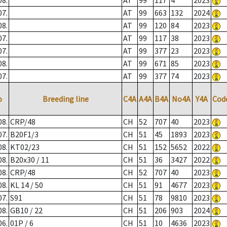
08.
AT
99
117
4
2023
07.
AT
99
663
132
2024
08.
AT
99
120
84
2023
07.
AT
99
117
38
2023
07.
AT
99
377
23
2023
08.
AT
99
671
85
2023
07.
AT
99
377
74
2023
o
Breeding line
C4A
A4A
B4A
No4A
Y4A
Cod
08.
CRP/48
CH
52
707
40
2023
07.
B20F1/3
CH
51
45
1893
2023
08.
KT02/23
CH
51
152
5652
2022
08.
B20x30 / 11
CH
51
36
3427
2022
08.
CRP/48
CH
52
707
40
2023
08.
KL 14 / 50
CH
51
91
4677
2023
07.
S91
CH
51
78
9810
2023
08.
GB10 / 22
CH
51
206
903
2024
06.
01P / 6
CH
51
10
4636
2023