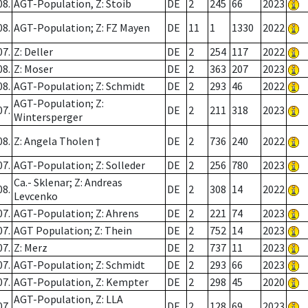
08.
AGT-Population, Z: Stoib
DE
2
245
66
2023
08.
AGT-Population; Z: FZ Mayen
DE
11
1
1330
2022
07.
Z: Deller
DE
2
254
117
2022
08.
Z: Moser
DE
2
363
207
2023
08.
AGT-Population; Z: Schmidt
DE
2
293
46
2022
AGT-Population; Z:
07.
DE
2
211
318
2023
Wintersperger
08.
Z: Angela Tholen †
DE
2
736
240
2022
07.
AGT-Population; Z: Solleder
DE
2
256
780
2023
Ca.- Sklenar; Z: Andreas
08.
DE
2
308
14
2022
Levcenko
07.
AGT-Population; Z: Ahrens
DE
2
221
74
2023
07.
AGT Population; Z: Thein
DE
2
752
14
2023
07.
Z: Merz
DE
2
737
11
2023
07.
AGT-Population; Z: Schmidt
DE
2
293
66
2023
07.
AGT-Population, Z: Kempter
DE
2
298
45
2020
AGT-Population, Z: LLA
07.
DE
2
128
69
2023