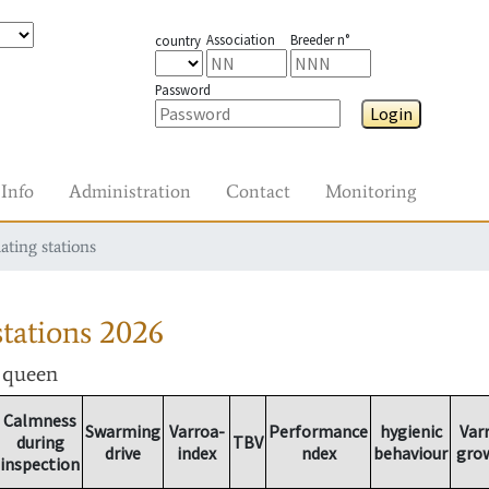
Association
Breeder n°
country
Password
Login
Info
Administration
Contact
Monitoring
ating stations
tations
2026
r queen
Calmness
Swarming
Varroa-
Performance
hygienic
Var
during
TBV
drive
index
ndex
behaviour
gro
inspection