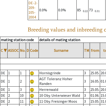
DE-2-
209-
0.0%
0.0%
85
73
0.22
0.31
105-
2004
Breeding values and inbreeding c
mating station code
details of mating station
C
▼
ASSOC
No.
D
Code
Surname
TM
from
t
DE
1
1
Hornisgrinde
3
25.05.
20.
AGT Toleranz Hoher
DE
1
2
3
16.05.
01.
Randen
DE
1
3
Herrenwald
3
25.05.
20.
DE
2
10
10 Oby. Unterwieser Wald
3
01.06.
15.
DE
2
11
11 Oby. Freisinger Moos
3
15.05.
31.