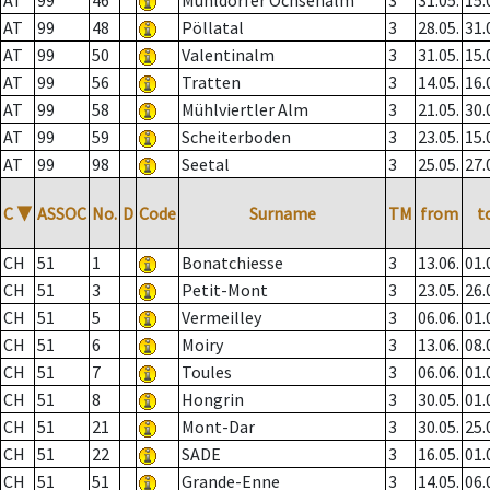
AT
99
46
Mühldorfer Ochsenalm
3
31.05.
15.
AT
99
48
Pöllatal
3
28.05.
31.
AT
99
50
Valentinalm
3
31.05.
15.
AT
99
56
Tratten
3
14.05.
16.
AT
99
58
Mühlviertler Alm
3
21.05.
30.
AT
99
59
Scheiterboden
3
23.05.
15.
AT
99
98
Seetal
3
25.05.
27.
C
▼
ASSOC
No.
D
Code
Surname
TM
from
t
CH
51
1
Bonatchiesse
3
13.06.
01.
CH
51
3
Petit-Mont
3
23.05.
26.
CH
51
5
Vermeilley
3
06.06.
01.
CH
51
6
Moiry
3
13.06.
08.
CH
51
7
Toules
3
06.06.
01.
CH
51
8
Hongrin
3
30.05.
01.
CH
51
21
Mont-Dar
3
30.05.
25.
CH
51
22
SADE
3
16.05.
01.
CH
51
51
Grande-Enne
3
14.05.
06.