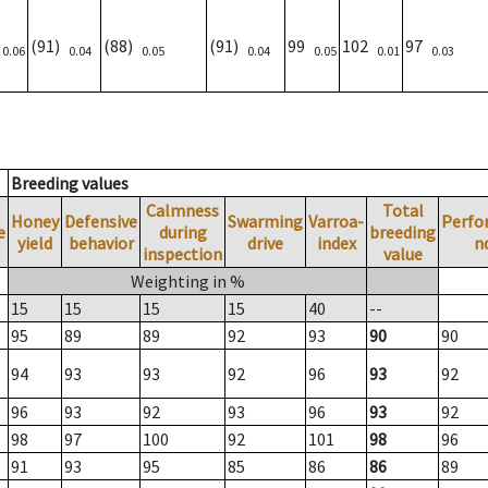
)
(91)
(88)
(91)
99
102
97
0.06
0.04
0.05
0.04
0.05
0.01
0.03
Breeding values
Calmness
Total
Honey
Defensive
Swarming
Varroa-
Perfo
e
during
breeding
yield
behavior
drive
index
n
inspection
value
Weighting in %
15
15
15
15
40
--
95
89
89
92
93
90
90
94
93
93
92
96
93
92
96
93
92
93
96
93
92
98
97
100
92
101
98
96
91
93
95
85
86
86
89