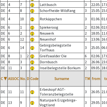
DE
4
7
Lattbusch
3
22.05.
17.
DE
4
8
Schorfheide-Wildfang
3
15.05.
15.
DE
4
10
Rotkäppchen
3
01.06.
01.
DE
6
1
Spiekeroog
2
02.06.
02.
DE
6
2
Neuwerk
2
18.05.
11.
DE
6
12
Neuenhof
3
13.06.
16.
Gebirgsbelegstelle
DE
6
14
3
25.05.
06.
Torfhaus
DE
8
1
2
Greifswalder Oie
6
02.06.
17.
DE
8
3
Dornbusch
2
26.06.
23.
DE
11
3
Inselbelegstelle Borkum
2
09.05.
18.
C
▼
ASSOC
No.
D
Code
Surname
TM
from
t
Erbeskopf AGT-
DE
11
11
3
26.05.
21.
Toleranzbelegstelle
Naturpark Erzgebirge-
DE
13
9
3
29.05.
10.
Vogtland