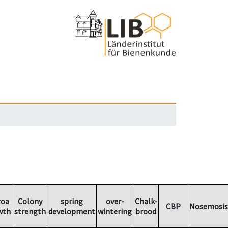
roa
Colony
spring
over-
Chalk-
CBP
Nosemosis
wth
strength
development
wintering
brood