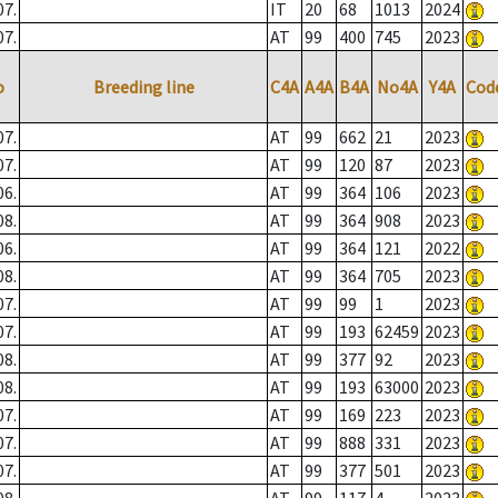
07.
IT
20
68
1013
2024
07.
AT
99
400
745
2023
o
Breeding line
C4A
A4A
B4A
No4A
Y4A
Cod
07.
AT
99
662
21
2023
07.
AT
99
120
87
2023
06.
AT
99
364
106
2023
08.
AT
99
364
908
2023
06.
AT
99
364
121
2022
08.
AT
99
364
705
2023
07.
AT
99
99
1
2023
07.
AT
99
193
62459
2023
08.
AT
99
377
92
2023
08.
AT
99
193
63000
2023
07.
AT
99
169
223
2023
07.
AT
99
888
331
2023
07.
AT
99
377
501
2023