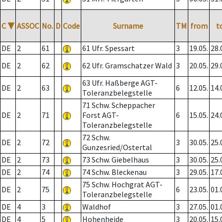
C
▼
ASSOC
No.
D
Code
Surname
TM
from
t
DE
2
61
61 Ufr. Spessart
3
19.05.
28.
DE
2
62
62 Ufr. Gramschatzer Wald
3
20.05.
29.
63 Ufr. Haßberge AGT-
DE
2
63
6
12.05.
14.
Toleranzbelegstelle
71 Schw. Scheppacher
DE
2
71
Forst AGT-
6
15.05.
24.
Toleranzbelegstelle
72 Schw.
DE
2
72
3
30.05.
25.
Gunzesried/Ostertal
DE
2
73
73 Schw. Giebelhaus
3
30.05.
25.
DE
2
74
74 Schw. Bleckenau
3
29.05.
17.
75 Schw. Hochgrat AGT-
DE
2
75
6
23.05.
01.
Toleranzbelegstelle
DE
4
3
Waldhof
3
27.05.
01.
DE
4
5
Hohenheide
3
20.05.
15.