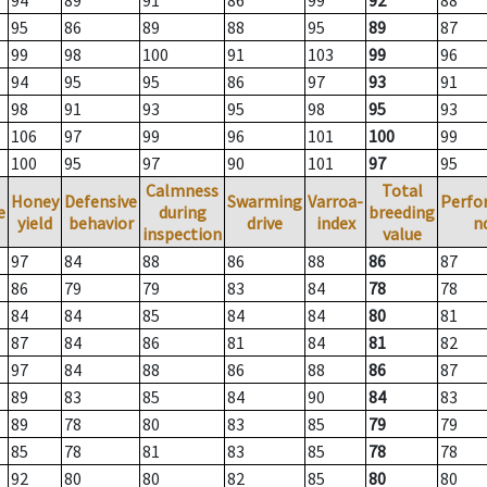
94
89
91
86
99
92
88
95
86
89
88
95
89
87
99
98
100
91
103
99
96
94
95
95
86
97
93
91
98
91
93
95
98
95
93
106
97
99
96
101
100
99
100
95
97
90
101
97
95
Calmness
Total
Honey
Defensive
Swarming
Varroa-
Perfo
e
during
breeding
yield
behavior
drive
index
n
inspection
value
97
84
88
86
88
86
87
86
79
79
83
84
78
78
84
84
85
84
84
80
81
87
84
86
81
84
81
82
97
84
88
86
88
86
87
89
83
85
84
90
84
83
89
78
80
83
85
79
79
85
78
81
83
85
78
78
92
80
80
82
85
80
80