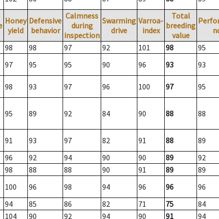
Calmness
Total
Honey
Defensive
Swarming
Varroa-
Perfo
e
during
breeding
yield
behavior
drive
index
n
inspection
value
98
98
97
92
101
98
95
97
95
95
90
96
93
93
98
93
97
96
100
97
95
95
89
92
84
90
88
88
91
93
97
82
91
88
89
96
92
94
90
90
89
92
98
88
88
90
91
89
89
100
96
98
94
96
96
96
94
85
86
82
71
75
84
104
90
92
94
90
91
94