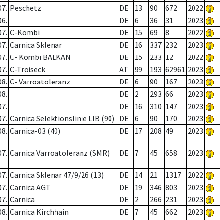
07.
Peschetz
DE
13
90
672
2022
06.
DE
6
36
31
2023
07.
C-Kombi
DE
15
69
8
2022
07.
Carnica Sklenar
DE
16
337
232
2023
07.
C- Kombi BALKAN
DE
15
233
12
2022
07.
C-Troiseck
AT
99
193
62961
2023
08.
C- Varroatoleranz
DE
6
90
167
2023
08.
DE
2
293
66
2023
07.
DE
16
310
147
2023
07.
Carnica Selektionslinie LIB (90)
DE
6
90
170
2023
08.
Carnica-03 (40)
DE
17
208
49
2023
07.
Carnica Varroatoleranz (SMR)
DE
7
45
658
2023
07.
Carnica Sklenar 47/9/26 (13)
DE
14
21
1317
2022
07.
Carnica AGT
DE
19
346
803
2023
07.
Carnica
DE
2
266
231
2023
08.
Carnica Kirchhain
DE
7
45
662
2023