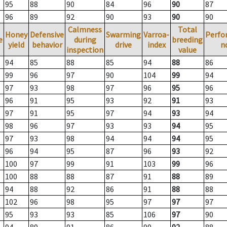
95
88
90
84
96
90
87
96
89
92
90
93
90
90
Calmness
Total
Honey
Defensive
Swarming
Varroa-
Perfo
e
during
breeding
yield
behavior
drive
index
n
inspection
value
94
85
88
85
94
88
86
99
96
97
90
104
99
94
97
93
98
97
96
95
96
96
91
95
93
92
91
93
97
91
95
97
94
93
94
98
96
97
93
93
94
95
97
93
98
94
94
94
95
96
94
95
87
96
93
92
100
97
99
91
103
99
96
100
88
88
87
91
88
89
94
88
92
86
91
88
88
102
96
98
95
97
97
97
95
93
93
85
106
97
90