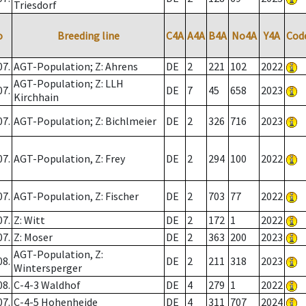
Triesdorf
o
Breeding line
C4A
A4A
B4A
No4A
Y4A
Cod
07.
AGT-Population; Z: Ahrens
DE
2
221
102
2022
AGT-Population; Z: LLH
07.
DE
7
45
658
2023
Kirchhain
07.
AGT-Population; Z: Bichlmeier
DE
2
326
716
2023
07.
AGT-Population, Z: Frey
DE
2
294
100
2022
07.
AGT-Population, Z: Fischer
DE
2
703
77
2022
07.
Z: Witt
DE
2
172
1
2022
07.
Z: Moser
DE
2
363
200
2023
AGT-Population, Z:
08.
DE
2
211
318
2023
Wintersperger
08.
C-4-3 Waldhof
DE
4
279
1
2022
07.
C-4-5 Hohenheide
DE
4
311
707
2024