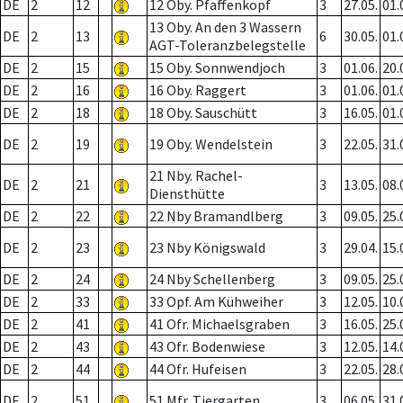
DE
2
12
12 Oby. Pfaffenkopf
3
27.05.
01.
13 Oby. An den 3 Wassern
DE
2
13
6
30.05.
01.
AGT-Toleranzbelegstelle
DE
2
15
15 Oby. Sonnwendjoch
3
01.06.
20.
DE
2
16
16 Oby. Raggert
3
01.06.
01.
DE
2
18
18 Oby. Sauschütt
3
16.05.
01.
DE
2
19
19 Oby. Wendelstein
3
22.05.
31.
21 Nby. Rachel-
DE
2
21
3
13.05.
08.
Diensthütte
DE
2
22
22 Nby Bramandlberg
3
09.05.
25.
DE
2
23
23 Nby Königswald
3
29.04.
15.
DE
2
24
24 Nby Schellenberg
3
09.05.
25.
DE
2
33
33 Opf. Am Kühweiher
3
12.05.
10.
DE
2
41
41 Ofr. Michaelsgraben
3
16.05.
25.
DE
2
43
43 Ofr. Bodenwiese
3
12.05.
14.
DE
2
44
44 Ofr. Hufeisen
3
22.05.
28.
DE
2
51
51 Mfr. Tiergarten
3
06.05.
31.