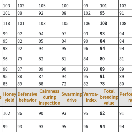
103
103
105
100
99
101
103
101
88
92
88
102
95
91
118
101
103
105
106
108
108
99
92
94
97
93
93
94
95
82
85
84
90
84
84
98
92
94
95
96
94
94
96
79
82
81
84
80
81
98
87
89
90
93
89
89
95
88
87
94
95
91
89
85
89
88
72
82
78
80
Calmness
Total
Honey
Defensive
Swarming
Varroa-
Perfo
e
during
breeding
yield
behavior
drive
index
n
inspection
value
102
86
90
93
95
92
91
99
93
93
95
96
94
94