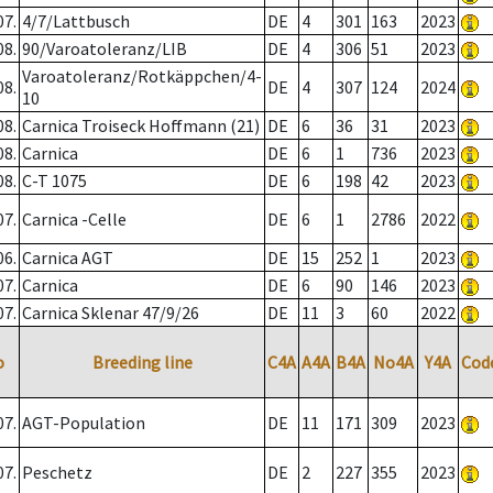
07.
4/7/Lattbusch
DE
4
301
163
2023
08.
90/Varoatoleranz/LIB
DE
4
306
51
2023
Varoatoleranz/Rotkäppchen/4-
08.
DE
4
307
124
2024
10
08.
Carnica Troiseck Hoffmann (21)
DE
6
36
31
2023
08.
Carnica
DE
6
1
736
2023
08.
C-T 1075
DE
6
198
42
2023
07.
Carnica -Celle
DE
6
1
2786
2022
06.
Carnica AGT
DE
15
252
1
2023
07.
Carnica
DE
6
90
146
2023
07.
Carnica Sklenar 47/9/26
DE
11
3
60
2022
o
Breeding line
C4A
A4A
B4A
No4A
Y4A
Cod
07.
AGT-Population
DE
11
171
309
2023
07.
Peschetz
DE
2
227
355
2023