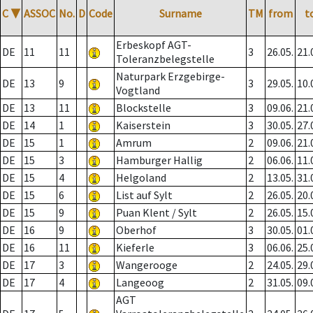
C
▼
ASSOC
No.
D
Code
Surname
TM
from
t
Erbeskopf AGT-
DE
11
11
3
26.05.
21.
Toleranzbelegstelle
Naturpark Erzgebirge-
DE
13
9
3
29.05.
10.
Vogtland
DE
13
11
Blockstelle
3
09.06.
21.
DE
14
1
Kaiserstein
3
30.05.
27.
DE
15
1
Amrum
2
09.06.
21.
DE
15
3
Hamburger Hallig
2
06.06.
11.
DE
15
4
Helgoland
2
13.05.
31.
DE
15
6
List auf Sylt
2
26.05.
20.
DE
15
9
Puan Klent / Sylt
2
26.05.
15.
DE
16
9
Oberhof
3
30.05.
01.
DE
16
11
Kieferle
3
06.06.
25.
DE
17
3
Wangerooge
2
24.05.
29.
DE
17
4
Langeoog
2
31.05.
09.
AGT