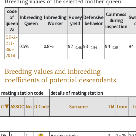
Breeding values
of the selected mother queen
code
Calmness
of
Inbreeding
Inbreeding
Honey
Defensive
Sw
during
queen
Queen
Worker
yield
behavior
inspection
2a
DE-2-
211-
0.5%
0.8%
92
93
94
94
0.48
0.54
0.53
885-
2018
Breeding values and inbreeding
coefficients of potential descendants
mating station code
details of mating station
C
▼
ASSOC
No.
D
Code
Surname
TM
from
t
DE
1
1
Hornisgrinde
3
25.05.
20.