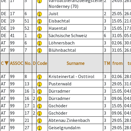
DE
17
5
Varroatoleranzbelegstelle
2
24.05.
26.
Norderney (70)
DE
17
6
Juist
2
25.05.
26.
DE
19
51
Eisbachtal
3
15.05.
21.
DE
19
52
Hasental
3
15.05.
17.
DE
41
1
Sächsische Schweiz
6
31.05.
05.
AT
99
6
Löhnersbach
3
02.06.
30.
AT
99
7
Blühnbachtal
3
31.05.
26.
C
▼
ASSOC
No.
D
Code
Surname
TM
from
t
AT
99
8
Kristeinertal - Osttirol
3
02.06.
28.
AT
99
13
Pusterwald
3
29.05.
31.
AT
99
16
1
Dürradmer
3
15.05.
04.
AT
99
16
2
Dürradmer
3
09.06.
04.
AT
99
17
1
Gschöder
3
15.05.
04.
AT
99
17
2
Gschöder
3
09.06.
04.
AT
99
21
Abtenau Zinkenbach
3
29.05.
28.
AT
99
27
Geiselgrundalm
3
29.05.
28.