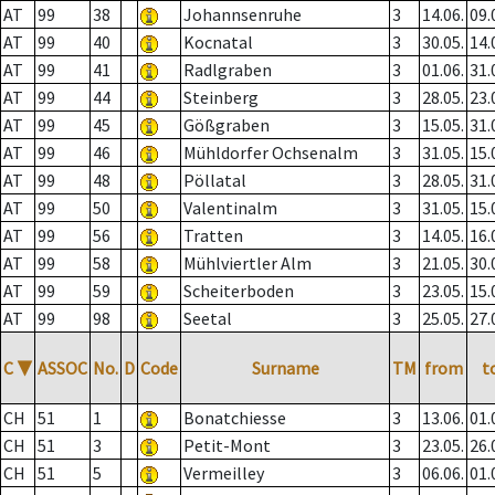
AT
99
38
Johannsenruhe
3
14.06.
09.
AT
99
40
Kocnatal
3
30.05.
14.
AT
99
41
Radlgraben
3
01.06.
31.
AT
99
44
Steinberg
3
28.05.
23.
AT
99
45
Gößgraben
3
15.05.
31.
AT
99
46
Mühldorfer Ochsenalm
3
31.05.
15.
AT
99
48
Pöllatal
3
28.05.
31.
AT
99
50
Valentinalm
3
31.05.
15.
AT
99
56
Tratten
3
14.05.
16.
AT
99
58
Mühlviertler Alm
3
21.05.
30.
AT
99
59
Scheiterboden
3
23.05.
15.
AT
99
98
Seetal
3
25.05.
27.
C
▼
ASSOC
No.
D
Code
Surname
TM
from
t
CH
51
1
Bonatchiesse
3
13.06.
01.
CH
51
3
Petit-Mont
3
23.05.
26.
CH
51
5
Vermeilley
3
06.06.
01.