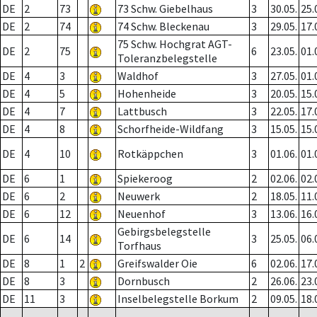
DE
2
73
73 Schw. Giebelhaus
3
30.05.
25.
DE
2
74
74 Schw. Bleckenau
3
29.05.
17.
75 Schw. Hochgrat AGT-
DE
2
75
6
23.05.
01.
Toleranzbelegstelle
DE
4
3
Waldhof
3
27.05.
01.
DE
4
5
Hohenheide
3
20.05.
15.
DE
4
7
Lattbusch
3
22.05.
17.
DE
4
8
Schorfheide-Wildfang
3
15.05.
15.
DE
4
10
Rotkäppchen
3
01.06.
01.
DE
6
1
Spiekeroog
2
02.06.
02.
DE
6
2
Neuwerk
2
18.05.
11.
DE
6
12
Neuenhof
3
13.06.
16.
Gebirgsbelegstelle
DE
6
14
3
25.05.
06.
Torfhaus
DE
8
1
2
Greifswalder Oie
6
02.06.
17.
DE
8
3
Dornbusch
2
26.06.
23.
DE
11
3
Inselbelegstelle Borkum
2
09.05.
18.