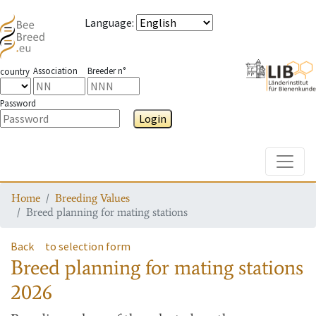
Language
:
Association
Breeder n°
country
Password
Login
Toggle
Home
Breeding Values
Breed planning for mating stations
Back
to selection form
Breed planning for mating stations
2026