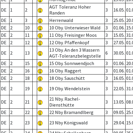
AGT Toleranz Hoher
DE
1
2
3
16.05.
01.
Randen
DE
1
3
Herrenwald
3
25.05.
20.
DE
2
10
10 Oby. Unterwieser Wald
3
01.06.
15.
DE
2
11
11 Oby. Freisinger Moos
3
15.05.
31.
DE
2
12
12 Oby. Pfaffenkopf
3
27.05.
01.
13 Oby. An den 3 Wassern
DE
2
13
6
30.05.
01.
AGT-Toleranzbelegstelle
DE
2
15
15 Oby. Sonnwendjoch
3
01.06.
20.
DE
2
16
16 Oby. Raggert
3
01.06.
01.
DE
2
18
18 Oby. Sauschütt
3
16.05.
01.
DE
2
19
19 Oby. Wendelstein
3
22.05.
31.
21 Nby. Rachel-
DE
2
21
3
13.05.
08.
Diensthütte
DE
2
22
22 Nby Bramandlberg
3
09.05.
25.
DE
2
23
23 Nby Königswald
3
29.04.
15.