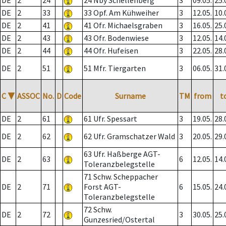
DE
2
24
24 Nby Schellenberg
3
09.05.
25.
DE
2
33
33 Opf. Am Kühweiher
3
12.05.
10.
DE
2
41
41 Ofr. Michaelsgraben
3
16.05.
25.
DE
2
43
43 Ofr. Bodenwiese
3
12.05.
14.
DE
2
44
44 Ofr. Hufeisen
3
22.05.
28.
DE
2
51
51 Mfr. Tiergarten
3
06.05.
31.
C
▼
ASSOC
No.
D
Code
Surname
TM
from
t
DE
2
61
61 Ufr. Spessart
3
19.05.
28.
DE
2
62
62 Ufr. Gramschatzer Wald
3
20.05.
29.
63 Ufr. Haßberge AGT-
DE
2
63
6
12.05.
14.
Toleranzbelegstelle
71 Schw. Scheppacher
DE
2
71
Forst AGT-
6
15.05.
24.
Toleranzbelegstelle
72 Schw.
DE
2
72
3
30.05.
25.
Gunzesried/Ostertal