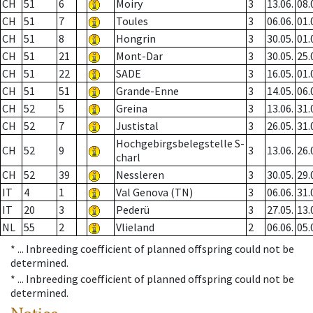
CH
51
6
Moiry
3
13.06.
08.
CH
51
7
Toules
3
06.06.
01.
CH
51
8
Hongrin
3
30.05.
01.
CH
51
21
Mont-Dar
3
30.05.
25.
CH
51
22
SADE
3
16.05.
01.
CH
51
51
Grande-Enne
3
14.05.
06.
CH
52
5
Greina
3
13.06.
31.
CH
52
7
Justistal
3
26.05.
31.
Hochgebirgsbelegstelle S-
CH
52
9
3
13.06.
26.
charl
CH
52
39
Nessleren
3
30.05.
29.
IT
4
1
Val Genova (TN)
3
06.06.
31.
IT
20
3
Pederü
3
27.05.
13.
NL
55
2
Vlieland
2
06.06.
05.
* ...
Inbreeding coefficient of planned offspring could not be
determined.
* ...
Inbreeding coefficient of planned offspring could not be
determined.