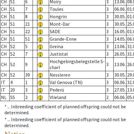
CH
51
6
Moiry
3
13.06.
08.
CH
51
7
Toules
3
06.06.
01.
CH
51
8
Hongrin
3
30.05.
01.
CH
51
21
Mont-Dar
3
30.05.
25.
CH
51
22
SADE
3
16.05.
01.
CH
51
51
Grande-Enne
3
14.05.
06.
CH
52
5
Greina
3
13.06.
31.
CH
52
7
Justistal
3
26.05.
31.
Hochgebirgsbelegstelle S-
CH
52
9
3
13.06.
26.
charl
CH
52
39
Nessleren
3
30.05.
29.
IT
4
1
Val Genova (TN)
3
06.06.
31.
IT
20
3
Pederü
3
27.05.
13.
NL
55
2
Vlieland
2
06.06.
05.
* ...
Inbreeding coefficient of planned offspring could not be
determined.
* ...
Inbreeding coefficient of planned offspring could not be
determined.