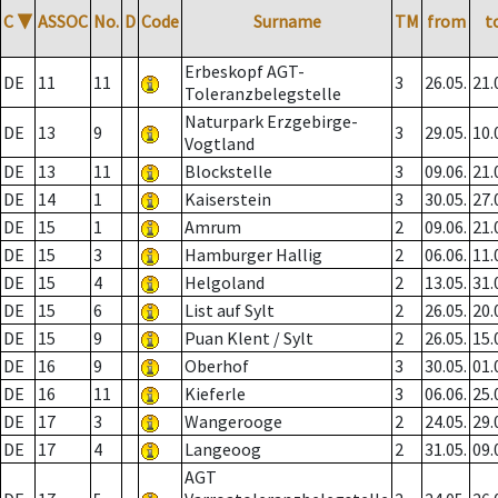
C
▼
ASSOC
No.
D
Code
Surname
TM
from
t
Erbeskopf AGT-
DE
11
11
3
26.05.
21.
Toleranzbelegstelle
Naturpark Erzgebirge-
DE
13
9
3
29.05.
10.
Vogtland
DE
13
11
Blockstelle
3
09.06.
21.
DE
14
1
Kaiserstein
3
30.05.
27.
DE
15
1
Amrum
2
09.06.
21.
DE
15
3
Hamburger Hallig
2
06.06.
11.
DE
15
4
Helgoland
2
13.05.
31.
DE
15
6
List auf Sylt
2
26.05.
20.
DE
15
9
Puan Klent / Sylt
2
26.05.
15.
DE
16
9
Oberhof
3
30.05.
01.
DE
16
11
Kieferle
3
06.06.
25.
DE
17
3
Wangerooge
2
24.05.
29.
DE
17
4
Langeoog
2
31.05.
09.
AGT