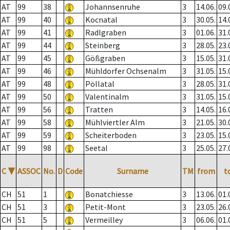
AT
99
38
Johannsenruhe
3
14.06.
09.
AT
99
40
Kocnatal
3
30.05.
14.
AT
99
41
Radlgraben
3
01.06.
31.
AT
99
44
Steinberg
3
28.05.
23.
AT
99
45
Gößgraben
3
15.05.
31.
AT
99
46
Mühldorfer Ochsenalm
3
31.05.
15.
AT
99
48
Pöllatal
3
28.05.
31.
AT
99
50
Valentinalm
3
31.05.
15.
AT
99
56
Tratten
3
14.05.
16.
AT
99
58
Mühlviertler Alm
3
21.05.
30.
AT
99
59
Scheiterboden
3
23.05.
15.
AT
99
98
Seetal
3
25.05.
27.
C
▼
ASSOC
No.
D
Code
Surname
TM
from
t
CH
51
1
Bonatchiesse
3
13.06.
01.
CH
51
3
Petit-Mont
3
23.05.
26.
CH
51
5
Vermeilley
3
06.06.
01.