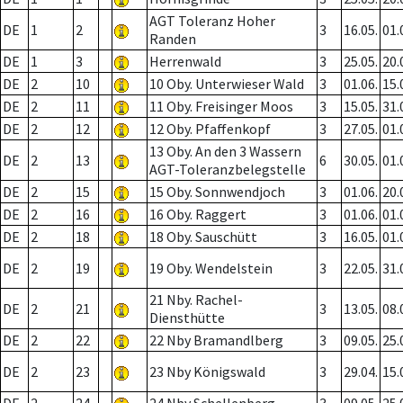
AGT Toleranz Hoher
DE
1
2
3
16.05.
01.
Randen
DE
1
3
Herrenwald
3
25.05.
20.
DE
2
10
10 Oby. Unterwieser Wald
3
01.06.
15.
DE
2
11
11 Oby. Freisinger Moos
3
15.05.
31.
DE
2
12
12 Oby. Pfaffenkopf
3
27.05.
01.
13 Oby. An den 3 Wassern
DE
2
13
6
30.05.
01.
AGT-Toleranzbelegstelle
DE
2
15
15 Oby. Sonnwendjoch
3
01.06.
20.
DE
2
16
16 Oby. Raggert
3
01.06.
01.
DE
2
18
18 Oby. Sauschütt
3
16.05.
01.
DE
2
19
19 Oby. Wendelstein
3
22.05.
31.
21 Nby. Rachel-
DE
2
21
3
13.05.
08.
Diensthütte
DE
2
22
22 Nby Bramandlberg
3
09.05.
25.
DE
2
23
23 Nby Königswald
3
29.04.
15.