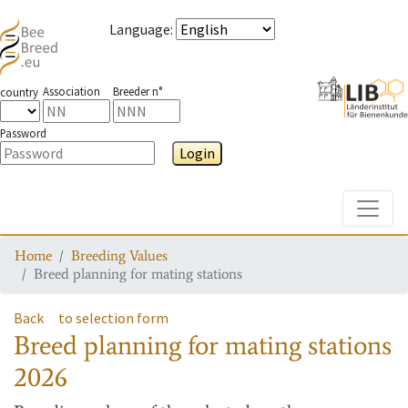
Language
:
Association
Breeder n°
country
Password
Login
Toggle
Home
Breeding Values
Breed planning for mating stations
Back
to selection form
Breed planning for mating stations
2026