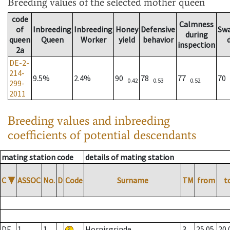
Breeding values
of the selected mother queen
code
Calmness
of
Inbreeding
Inbreeding
Honey
Defensive
Sw
during
queen
Queen
Worker
yield
behavior
inspection
2a
DE-2-
214-
9.5%
2.4%
90
78
77
70
0.42
0.53
0.52
299-
2011
Breeding values and inbreeding
coefficients of potential descendants
mating station code
details of mating station
C
▼
ASSOC
No.
D
Code
Surname
TM
from
t
DE
1
1
Hornisgrinde
3
25.05.
20.