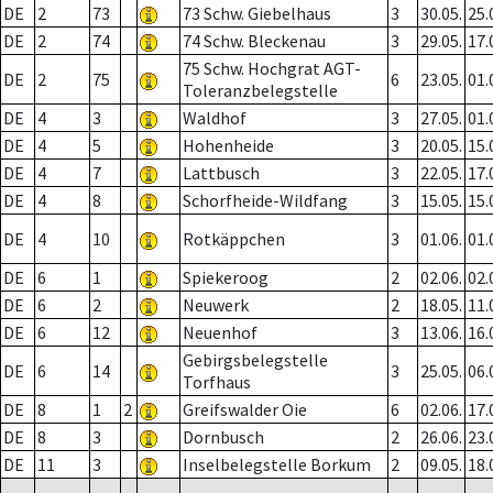
DE
2
73
73 Schw. Giebelhaus
3
30.05.
25.
DE
2
74
74 Schw. Bleckenau
3
29.05.
17.
75 Schw. Hochgrat AGT-
DE
2
75
6
23.05.
01.
Toleranzbelegstelle
DE
4
3
Waldhof
3
27.05.
01.
DE
4
5
Hohenheide
3
20.05.
15.
DE
4
7
Lattbusch
3
22.05.
17.
DE
4
8
Schorfheide-Wildfang
3
15.05.
15.
DE
4
10
Rotkäppchen
3
01.06.
01.
DE
6
1
Spiekeroog
2
02.06.
02.
DE
6
2
Neuwerk
2
18.05.
11.
DE
6
12
Neuenhof
3
13.06.
16.
Gebirgsbelegstelle
DE
6
14
3
25.05.
06.
Torfhaus
DE
8
1
2
Greifswalder Oie
6
02.06.
17.
DE
8
3
Dornbusch
2
26.06.
23.
DE
11
3
Inselbelegstelle Borkum
2
09.05.
18.