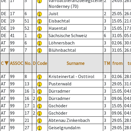
DE
17
5
Varroatoleranzbelegstelle
2
24.05.
26.
Norderney (70)
DE
17
6
Juist
2
25.05.
26.
DE
19
51
Eisbachtal
3
15.05.
21.
DE
19
52
Hasental
3
15.05.
17.
DE
41
1
Sächsische Schweiz
6
31.05.
05.
AT
99
6
Löhnersbach
3
02.06.
30.
AT
99
7
Blühnbachtal
3
31.05.
26.
C
▼
ASSOC
No.
D
Code
Surname
TM
from
t
AT
99
8
Kristeinertal - Osttirol
3
02.06.
28.
AT
99
13
Pusterwald
3
29.05.
31.
AT
99
16
1
Dürradmer
3
15.05.
04.
AT
99
16
2
Dürradmer
3
09.06.
04.
AT
99
17
1
Gschöder
3
15.05.
04.
AT
99
17
2
Gschöder
3
09.06.
04.
AT
99
21
Abtenau Zinkenbach
3
29.05.
28.
AT
99
27
Geiselgrundalm
3
29.05.
28.