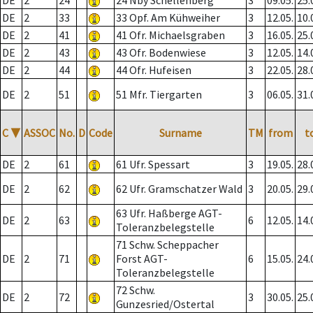
DE
2
24
24 Nby Schellenberg
3
09.05.
25.
DE
2
33
33 Opf. Am Kühweiher
3
12.05.
10.
DE
2
41
41 Ofr. Michaelsgraben
3
16.05.
25.
DE
2
43
43 Ofr. Bodenwiese
3
12.05.
14.
DE
2
44
44 Ofr. Hufeisen
3
22.05.
28.
DE
2
51
51 Mfr. Tiergarten
3
06.05.
31.
C
▼
ASSOC
No.
D
Code
Surname
TM
from
t
DE
2
61
61 Ufr. Spessart
3
19.05.
28.
DE
2
62
62 Ufr. Gramschatzer Wald
3
20.05.
29.
63 Ufr. Haßberge AGT-
DE
2
63
6
12.05.
14.
Toleranzbelegstelle
71 Schw. Scheppacher
DE
2
71
Forst AGT-
6
15.05.
24.
Toleranzbelegstelle
72 Schw.
DE
2
72
3
30.05.
25.
Gunzesried/Ostertal