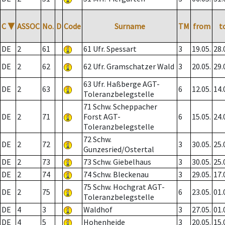
C
▼
ASSOC
No.
D
Code
Surname
TM
from
t
DE
2
61
61 Ufr. Spessart
3
19.05.
28.
DE
2
62
62 Ufr. Gramschatzer Wald
3
20.05.
29.
63 Ufr. Haßberge AGT-
DE
2
63
6
12.05.
14.
Toleranzbelegstelle
71 Schw. Scheppacher
DE
2
71
Forst AGT-
6
15.05.
24.
Toleranzbelegstelle
72 Schw.
DE
2
72
3
30.05.
25.
Gunzesried/Ostertal
DE
2
73
73 Schw. Giebelhaus
3
30.05.
25.
DE
2
74
74 Schw. Bleckenau
3
29.05.
17.
75 Schw. Hochgrat AGT-
DE
2
75
6
23.05.
01.
Toleranzbelegstelle
DE
4
3
Waldhof
3
27.05.
01.
DE
4
5
Hohenheide
3
20.05.
15.