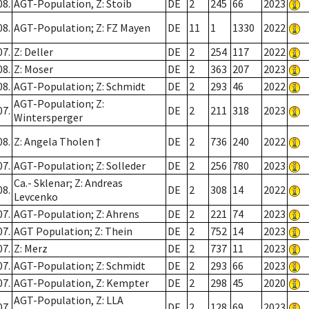
08.
AGT-Population, Z: Stoib
DE
2
245
66
2023
08.
AGT-Population; Z: FZ Mayen
DE
11
1
1330
2022
07.
Z: Deller
DE
2
254
117
2022
08.
Z: Moser
DE
2
363
207
2023
08.
AGT-Population; Z: Schmidt
DE
2
293
46
2022
AGT-Population; Z:
07.
DE
2
211
318
2023
Wintersperger
08.
Z: Angela Tholen †
DE
2
736
240
2022
07.
AGT-Population; Z: Solleder
DE
2
256
780
2023
Ca.- Sklenar; Z: Andreas
08.
DE
2
308
14
2022
Levcenko
07.
AGT-Population; Z: Ahrens
DE
2
221
74
2023
07.
AGT Population; Z: Thein
DE
2
752
14
2023
07.
Z: Merz
DE
2
737
11
2023
07.
AGT-Population; Z: Schmidt
DE
2
293
66
2023
07.
AGT-Population, Z: Kempter
DE
2
298
45
2020
AGT-Population, Z: LLA
07.
DE
2
128
69
2023