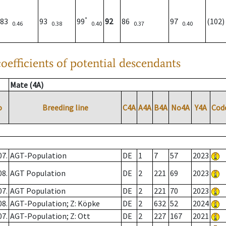
*
83
93
99
92
86
97
(102
0.46
0.38
0.40
0.37
0.40
oefficients of potential descendants
Mate (4A)
o
Breeding line
C4A
A4A
B4A
No4A
Y4A
Cod
07.
AGT-Population
DE
1
7
57
2023
08.
AGT Population
DE
2
221
69
2023
07.
AGT Population
DE
2
221
70
2023
08.
AGT-Population; Z: Köpke
DE
2
632
52
2024
07.
AGT-Population; Z: Ott
DE
2
227
167
2021