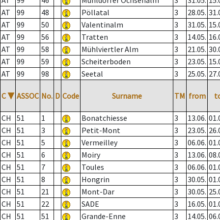
AT
99
46
Mühldorfer Ochsenalm
3
31.05.
15.
AT
99
48
Pöllatal
3
28.05.
31.
AT
99
50
Valentinalm
3
31.05.
15.
AT
99
56
Tratten
3
14.05.
16.
AT
99
58
Mühlviertler Alm
3
21.05.
30.
AT
99
59
Scheiterboden
3
23.05.
15.
AT
99
98
Seetal
3
25.05.
27.
C
▼
ASSOC
No.
D
Code
Surname
TM
from
t
CH
51
1
Bonatchiesse
3
13.06.
01.
CH
51
3
Petit-Mont
3
23.05.
26.
CH
51
5
Vermeilley
3
06.06.
01.
CH
51
6
Moiry
3
13.06.
08.
CH
51
7
Toules
3
06.06.
01.
CH
51
8
Hongrin
3
30.05.
01.
CH
51
21
Mont-Dar
3
30.05.
25.
CH
51
22
SADE
3
16.05.
01.
CH
51
51
Grande-Enne
3
14.05.
06.