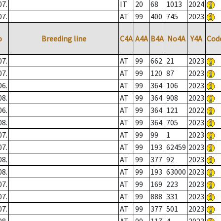
07.
IT
20
68
1013
2024
07.
AT
99
400
745
2023
o
Breeding line
C4A
A4A
B4A
No4A
Y4A
Cod
07.
AT
99
662
21
2023
07.
AT
99
120
87
2023
06.
AT
99
364
106
2023
08.
AT
99
364
908
2023
06.
AT
99
364
121
2022
08.
AT
99
364
705
2023
07.
AT
99
99
1
2023
07.
AT
99
193
62459
2023
08.
AT
99
377
92
2023
08.
AT
99
193
63000
2023
07.
AT
99
169
223
2023
07.
AT
99
888
331
2023
07.
AT
99
377
501
2023