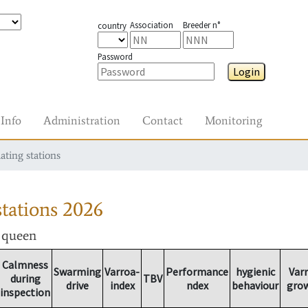
Association
Breeder n°
country
Password
Login
Info
Administration
Contact
Monitoring
ating stations
tations
2026
r queen
Calmness
Swarming
Varroa-
Performance
hygienic
Var
during
TBV
drive
index
ndex
behaviour
gro
inspection