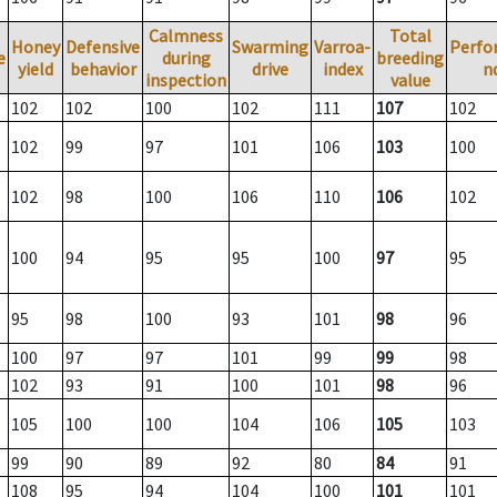
Calmness
Total
Honey
Defensive
Swarming
Varroa-
Perfo
e
during
breeding
yield
behavior
drive
index
n
inspection
value
102
102
100
102
111
107
102
102
99
97
101
106
103
100
102
98
100
106
110
106
102
100
94
95
95
100
97
95
95
98
100
93
101
98
96
100
97
97
101
99
99
98
102
93
91
100
101
98
96
105
100
100
104
106
105
103
99
90
89
92
80
84
91
108
95
94
104
100
101
101