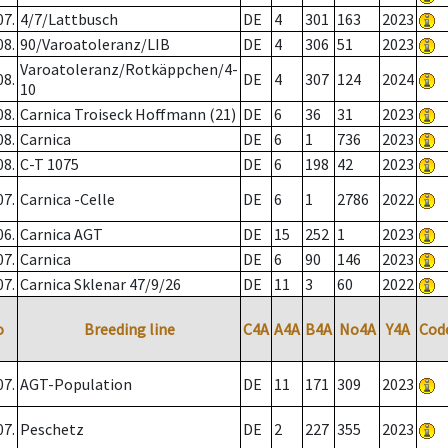
07.
4/7/Lattbusch
DE
4
301
163
2023
08.
90/Varoatoleranz/LIB
DE
4
306
51
2023
Varoatoleranz/Rotkäppchen/4-
08.
DE
4
307
124
2024
10
08.
Carnica Troiseck Hoffmann (21)
DE
6
36
31
2023
08.
Carnica
DE
6
1
736
2023
08.
C-T 1075
DE
6
198
42
2023
07.
Carnica -Celle
DE
6
1
2786
2022
06.
Carnica AGT
DE
15
252
1
2023
07.
Carnica
DE
6
90
146
2023
07.
Carnica Sklenar 47/9/26
DE
11
3
60
2022
o
Breeding line
C4A
A4A
B4A
No4A
Y4A
Cod
07.
AGT-Population
DE
11
171
309
2023
07.
Peschetz
DE
2
227
355
2023