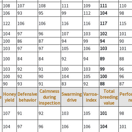
108
107
108
111
109
111
110
106
93
95
99
112
104
98
122
106
106
116
116
117
115
104
97
96
107
103
102
101
100
86
87
94
99
94
90
103
97
97
105
106
103
101
100
84
84
92
94
89
88
103
92
91
100
103
99
96
100
92
90
104
105
100
96
90
93
91
83
92
88
87
Calmness
Total
Honey
Defensive
Swarming
Varroa-
Perfo
e
during
breeding
yield
behavior
drive
index
n
inspection
value
107
91
92
103
105
101
98
104
97
96
106
106
104
101