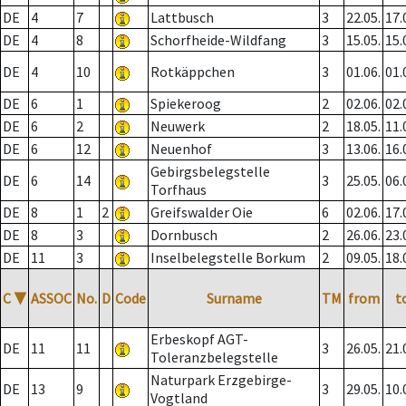
DE
4
7
Lattbusch
3
22.05.
17.
DE
4
8
Schorfheide-Wildfang
3
15.05.
15.
DE
4
10
Rotkäppchen
3
01.06.
01.
DE
6
1
Spiekeroog
2
02.06.
02.
DE
6
2
Neuwerk
2
18.05.
11.
DE
6
12
Neuenhof
3
13.06.
16.
Gebirgsbelegstelle
DE
6
14
3
25.05.
06.
Torfhaus
DE
8
1
2
Greifswalder Oie
6
02.06.
17.
DE
8
3
Dornbusch
2
26.06.
23.
DE
11
3
Inselbelegstelle Borkum
2
09.05.
18.
C
▼
ASSOC
No.
D
Code
Surname
TM
from
t
Erbeskopf AGT-
DE
11
11
3
26.05.
21.
Toleranzbelegstelle
Naturpark Erzgebirge-
DE
13
9
3
29.05.
10.
Vogtland