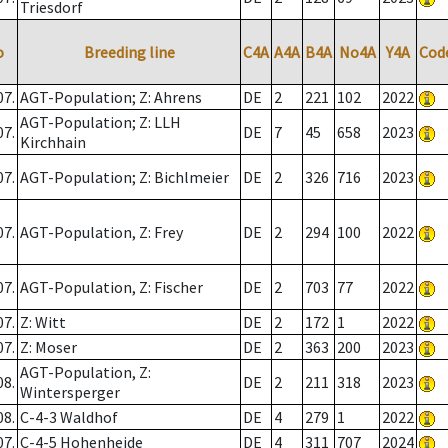
Triesdorf
o
Breeding line
C4A
A4A
B4A
No4A
Y4A
Cod
07.
AGT-Population; Z: Ahrens
DE
2
221
102
2022
AGT-Population; Z: LLH
07.
DE
7
45
658
2023
Kirchhain
07.
AGT-Population; Z: Bichlmeier
DE
2
326
716
2023
07.
AGT-Population, Z: Frey
DE
2
294
100
2022
07.
AGT-Population, Z: Fischer
DE
2
703
77
2022
07.
Z: Witt
DE
2
172
1
2022
07.
Z: Moser
DE
2
363
200
2023
AGT-Population, Z:
08.
DE
2
211
318
2023
Wintersperger
08.
C-4-3 Waldhof
DE
4
279
1
2022
07.
C-4-5 Hohenheide
DE
4
311
707
2024