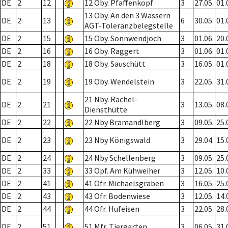
DE
2
12
12 Oby. Pfaffenkopf
3
27.05.
01.
13 Oby. An den 3 Wassern
DE
2
13
6
30.05.
01.
AGT-Toleranzbelegstelle
DE
2
15
15 Oby. Sonnwendjoch
3
01.06.
20.
DE
2
16
16 Oby. Raggert
3
01.06.
01.
DE
2
18
18 Oby. Sauschütt
3
16.05.
01.
DE
2
19
19 Oby. Wendelstein
3
22.05.
31.
21 Nby. Rachel-
DE
2
21
3
13.05.
08.
Diensthütte
DE
2
22
22 Nby Bramandlberg
3
09.05.
25.
DE
2
23
23 Nby Königswald
3
29.04.
15.
DE
2
24
24 Nby Schellenberg
3
09.05.
25.
DE
2
33
33 Opf. Am Kühweiher
3
12.05.
10.
DE
2
41
41 Ofr. Michaelsgraben
3
16.05.
25.
DE
2
43
43 Ofr. Bodenwiese
3
12.05.
14.
DE
2
44
44 Ofr. Hufeisen
3
22.05.
28.
DE
2
51
51 Mfr. Tiergarten
3
06.05.
31.