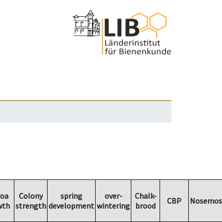
roa
Colony
spring
over-
Chalk-
CBP
Nosemos
wth
strength
development
wintering
brood