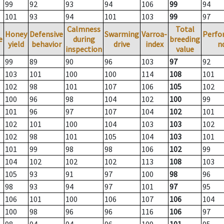
99
92
93
94
106
99
94
101
93
94
101
103
99
97
Calmness
Total
Honey
Defensive
Swarming
Varroa-
Perfo
e
during
breeding
yield
behavior
drive
index
n
inspection
value
99
89
90
96
103
97
92
103
101
100
100
114
108
101
102
98
101
107
106
105
102
100
96
98
104
102
100
99
101
96
97
107
104
102
101
102
101
100
104
103
103
102
102
98
101
105
104
103
101
101
99
98
98
106
102
99
104
102
102
102
113
108
103
105
93
91
97
100
98
96
98
93
94
97
101
97
95
106
101
100
106
107
106
104
100
98
96
96
116
106
97