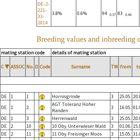
DE-2-
221-
3.8%
0.6%
94
83
0.37
0.46
33-
2014
Breeding values and inbreeding c
mating station code
details of mating station
C
▼
ASSOC
No.
D
Code
Surname
TM
from
t
DE
1
1
Hornisgrinde
3
25.05.
20.
AGT Toleranz Hoher
DE
1
2
3
16.05.
01.
Randen
DE
1
3
Herrenwald
3
25.05.
20.
DE
2
10
10 Oby. Unterwieser Wald
3
01.06.
15.
DE
2
11
11 Oby. Freisinger Moos
3
15.05.
31.