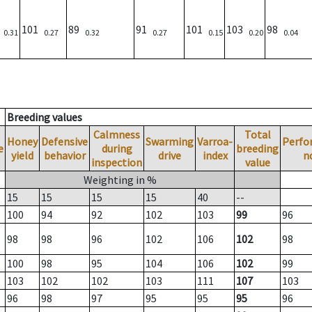
)
101
89
91
101
103
98
0.31
0.27
0.32
0.27
0.15
0.20
0.04
Breeding values
Calmness
Total
Honey
Defensive
Swarming
Varroa-
Perfo
e
during
breeding
yield
behavior
drive
index
n
inspection
value
Weighting in %
15
15
15
15
40
--
100
94
92
102
103
99
96
98
98
96
102
106
102
98
100
98
95
104
106
102
99
103
102
102
103
111
107
103
96
98
97
95
95
95
96