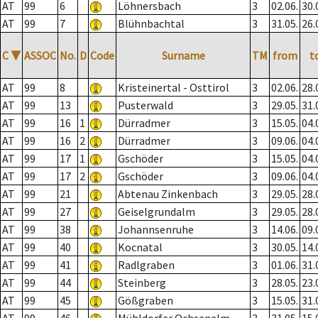
AT
99
6
Löhnersbach
3
02.06.
30.
AT
99
7
Blühnbachtal
3
31.05.
26.
C
▼
ASSOC
No.
D
Code
Surname
TM
from
t
AT
99
8
Kristeinertal - Osttirol
3
02.06.
28.
AT
99
13
Pusterwald
3
29.05.
31.
AT
99
16
1
Dürradmer
3
15.05.
04.
AT
99
16
2
Dürradmer
3
09.06.
04.
AT
99
17
1
Gschöder
3
15.05.
04.
AT
99
17
2
Gschöder
3
09.06.
04.
AT
99
21
Abtenau Zinkenbach
3
29.05.
28.
AT
99
27
Geiselgrundalm
3
29.05.
28.
AT
99
38
Johannsenruhe
3
14.06.
09.
AT
99
40
Kocnatal
3
30.05.
14.
AT
99
41
Radlgraben
3
01.06.
31.
AT
99
44
Steinberg
3
28.05.
23.
AT
99
45
Gößgraben
3
15.05.
31.