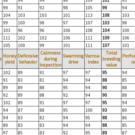
98
94
94
96
109
101
95
99
91
92
98
105
99
94
104
103
103
101
113
108
103
99
100
98
97
107
103
98
103
96
96
106
108
104
100
111
102
102
106
111
109
106
105
100
99
101
111
107
101
Calmness
Total
Honey
Defensive
Swarming
Varroa-
Perfo
e
during
breeding
yield
behavior
drive
index
n
inspection
value
102
89
91
97
97
95
94
91
83
81
94
94
88
85
89
89
88
95
94
90
88
92
89
88
92
94
90
88
102
89
91
97
97
95
94
94
87
88
95
100
93
89
94
83
82
94
95
88
86
89
83
83
94
94
88
85
97
85
83
92
95
89
87