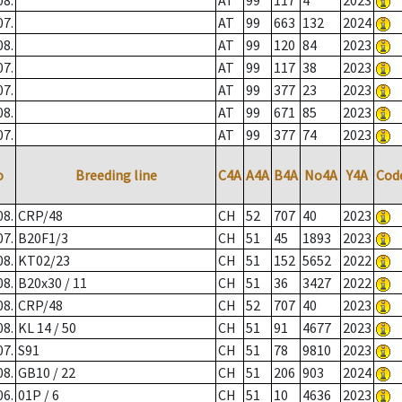
08.
AT
99
117
4
2023
07.
AT
99
663
132
2024
08.
AT
99
120
84
2023
07.
AT
99
117
38
2023
07.
AT
99
377
23
2023
08.
AT
99
671
85
2023
07.
AT
99
377
74
2023
o
Breeding line
C4A
A4A
B4A
No4A
Y4A
Cod
08.
CRP/48
CH
52
707
40
2023
07.
B20F1/3
CH
51
45
1893
2023
08.
KT02/23
CH
51
152
5652
2022
08.
B20x30 / 11
CH
51
36
3427
2022
08.
CRP/48
CH
52
707
40
2023
08.
KL 14 / 50
CH
51
91
4677
2023
07.
S91
CH
51
78
9810
2023
08.
GB10 / 22
CH
51
206
903
2024
06.
01P / 6
CH
51
10
4636
2023