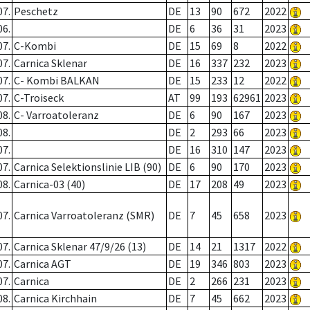
07.
Peschetz
DE
13
90
672
2022
06.
DE
6
36
31
2023
07.
C-Kombi
DE
15
69
8
2022
07.
Carnica Sklenar
DE
16
337
232
2023
07.
C- Kombi BALKAN
DE
15
233
12
2022
07.
C-Troiseck
AT
99
193
62961
2023
08.
C- Varroatoleranz
DE
6
90
167
2023
08.
DE
2
293
66
2023
07.
DE
16
310
147
2023
07.
Carnica Selektionslinie LIB (90)
DE
6
90
170
2023
08.
Carnica-03 (40)
DE
17
208
49
2023
07.
Carnica Varroatoleranz (SMR)
DE
7
45
658
2023
07.
Carnica Sklenar 47/9/26 (13)
DE
14
21
1317
2022
07.
Carnica AGT
DE
19
346
803
2023
07.
Carnica
DE
2
266
231
2023
08.
Carnica Kirchhain
DE
7
45
662
2023