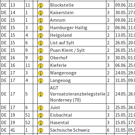
DE
13
11
Blockstelle
3
09.06.
21.
DE
14
1
Kaiserstein
3
30.05.
27.
DE
15
1
Amrum
2
09.06.
21.
DE
15
3
Hamburger Hallig
2
06.06.
11.
DE
15
4
Helgoland
2
13.05.
31.
DE
15
6
List auf Sylt
2
26.05.
20.
DE
15
9
Puan Klent / Sylt
2
26.05.
15.
DE
16
9
Oberhof
3
30.05.
01.
DE
16
11
Kieferle
3
06.06.
25.
DE
17
3
Wangerooge
2
24.05.
29.
DE
17
4
Langeoog
2
31.05.
09.
AGT
DE
17
5
Varroatoleranzbelegstelle
2
24.05.
26.
Norderney (70)
DE
17
6
Juist
2
25.05.
26.
DE
19
51
Eisbachtal
3
15.05.
21.
DE
19
52
Hasental
3
15.05.
17.
DE
41
1
Sächsische Schweiz
6
31.05.
05.