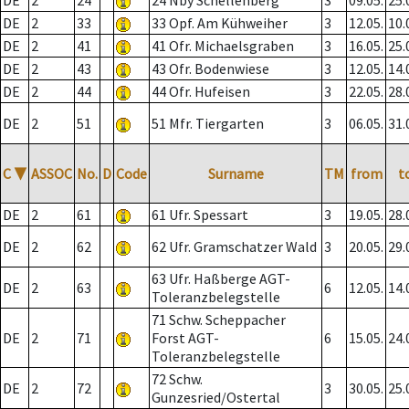
DE
2
24
24 Nby Schellenberg
3
09.05.
25.
DE
2
33
33 Opf. Am Kühweiher
3
12.05.
10.
DE
2
41
41 Ofr. Michaelsgraben
3
16.05.
25.
DE
2
43
43 Ofr. Bodenwiese
3
12.05.
14.
DE
2
44
44 Ofr. Hufeisen
3
22.05.
28.
DE
2
51
51 Mfr. Tiergarten
3
06.05.
31.
C
▼
ASSOC
No.
D
Code
Surname
TM
from
t
DE
2
61
61 Ufr. Spessart
3
19.05.
28.
DE
2
62
62 Ufr. Gramschatzer Wald
3
20.05.
29.
63 Ufr. Haßberge AGT-
DE
2
63
6
12.05.
14.
Toleranzbelegstelle
71 Schw. Scheppacher
DE
2
71
Forst AGT-
6
15.05.
24.
Toleranzbelegstelle
72 Schw.
DE
2
72
3
30.05.
25.
Gunzesried/Ostertal