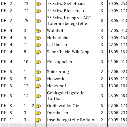
DE
2
73
73 Schw. Giebelhaus
3
30.05.
25.
DE
2
74
74 Schw. Bleckenau
3
29.05.
17.
75 Schw. Hochgrat AGT-
DE
2
75
6
23.05.
01.
Toleranzbelegstelle
DE
4
3
Waldhof
3
27.05.
01.
DE
4
5
Hohenheide
3
20.05.
15.
DE
4
7
Lattbusch
3
22.05.
17.
DE
4
8
Schorfheide-Wildfang
3
15.05.
15.
DE
4
10
Rotkäppchen
3
01.06.
01.
DE
6
1
Spiekeroog
2
02.06.
02.
DE
6
2
Neuwerk
2
18.05.
11.
DE
6
12
Neuenhof
3
13.06.
16.
Gebirgsbelegstelle
DE
6
14
3
25.05.
06.
Torfhaus
DE
8
1
2
Greifswalder Oie
6
02.06.
17.
DE
8
3
Dornbusch
2
26.06.
23.
DE
11
3
Inselbelegstelle Borkum
2
09.05.
18.