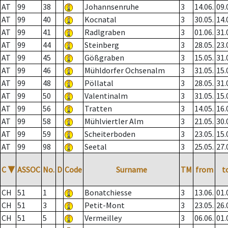
AT
99
38
Johannsenruhe
3
14.06.
09.
AT
99
40
Kocnatal
3
30.05.
14.
AT
99
41
Radlgraben
3
01.06.
31.
AT
99
44
Steinberg
3
28.05.
23.
AT
99
45
Gößgraben
3
15.05.
31.
AT
99
46
Mühldorfer Ochsenalm
3
31.05.
15.
AT
99
48
Pöllatal
3
28.05.
31.
AT
99
50
Valentinalm
3
31.05.
15.
AT
99
56
Tratten
3
14.05.
16.
AT
99
58
Mühlviertler Alm
3
21.05.
30.
AT
99
59
Scheiterboden
3
23.05.
15.
AT
99
98
Seetal
3
25.05.
27.
C
▼
ASSOC
No.
D
Code
Surname
TM
from
t
CH
51
1
Bonatchiesse
3
13.06.
01.
CH
51
3
Petit-Mont
3
23.05.
26.
CH
51
5
Vermeilley
3
06.06.
01.