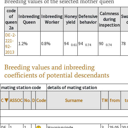
Breeding values
of the selected mother queen
code
Calmness
of
Inbreeding
Inbreeding
Honey
Defensive
Sw
during
queen
Queen
Worker
yield
behavior
inspection
2a
DE-2-
221-
1.2%
0.8%
94
94
90
78
0.61
0.74
0.74
92-
2013
Breeding values and inbreeding
coefficients of potential descendants
mating station code
details of mating station
C
▼
ASSOC
No.
D
Code
Surname
TM
from
t
DE
1
1
Hornisgrinde
3
25.05.
20.