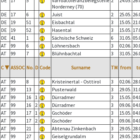
DE
17
5
Varroatoleranzbelegstelle
2
24.05.
26.
Norderney (70)
DE
17
6
Juist
2
25.05.
26.
DE
19
51
Eisbachtal
3
15.05.
21.
DE
19
52
Hasental
3
15.05.
17.
DE
41
1
Sächsische Schweiz
6
31.05.
05.
AT
99
6
Löhnersbach
3
02.06.
30.
AT
99
7
Blühnbachtal
3
31.05.
26.
C
▼
ASSOC
No.
D
Code
Surname
TM
from
t
AT
99
8
Kristeinertal - Osttirol
3
02.06.
28.
AT
99
13
Pusterwald
3
29.05.
31.
AT
99
16
1
Dürradmer
3
15.05.
04.
AT
99
16
2
Dürradmer
3
09.06.
04.
AT
99
17
1
Gschöder
3
15.05.
04.
AT
99
17
2
Gschöder
3
09.06.
04.
AT
99
21
Abtenau Zinkenbach
3
29.05.
28.
AT
99
27
Geiselgrundalm
3
29.05.
28.