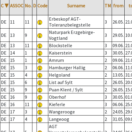
C
▼
ASSOC
No.
D
Code
Surname
TM
from
t
Erbeskopf AGT-
DE
11
11
3
26.05.
21.
Toleranzbelegstelle
Naturpark Erzgebirge-
DE
13
9
3
29.05.
10.
Vogtland
DE
13
11
Blockstelle
3
09.06.
21.
DE
14
1
Kaiserstein
3
30.05.
27.
DE
15
1
Amrum
2
09.06.
21.
DE
15
3
Hamburger Hallig
2
06.06.
11.
DE
15
4
Helgoland
2
13.05.
31.
DE
15
6
List auf Sylt
2
26.05.
20.
DE
15
9
Puan Klent / Sylt
2
26.05.
15.
DE
16
9
Oberhof
3
30.05.
01.
DE
16
11
Kieferle
3
06.06.
25.
DE
17
3
Wangerooge
2
24.05.
29.
DE
17
4
Langeoog
2
31.05.
09.
AGT