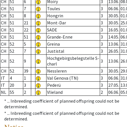
CH
51
6
Moiry
3
13.06.
08.
CH
51
7
Toules
3
06.06.
01.
CH
51
8
Hongrin
3
30.05.
01.
CH
51
21
Mont-Dar
3
30.05.
25.
CH
51
22
SADE
3
16.05.
01.
CH
51
51
Grande-Enne
3
14.05.
06.
CH
52
5
Greina
3
13.06.
31.
CH
52
7
Justistal
3
26.05.
31.
Hochgebirgsbelegstelle S-
CH
52
9
3
13.06.
26.
charl
CH
52
39
Nessleren
3
30.05.
29.
IT
4
1
Val Genova (TN)
3
06.06.
31.
IT
20
3
Pederü
3
27.05.
13.
NL
55
2
Vlieland
2
06.06.
05.
* ...
Inbreeding coefficient of planned offspring could not be
determined.
* ...
Inbreeding coefficient of planned offspring could not be
determined.