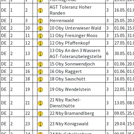
AGT Toleranz Hoher
DE
1
2
3
16.05.
01.
Randen
DE
1
3
Herrenwald
3
25.05.
20.
DE
2
10
10 Oby. Unterwieser Wald
3
01.06.
15.
DE
2
11
11 Oby. Freisinger Moos
3
15.05.
31.
DE
2
12
12 Oby. Pfaffenkopf
3
27.05.
01.
13 Oby. An den 3 Wassern
DE
2
13
6
30.05.
01.
AGT-Toleranzbelegstelle
DE
2
15
15 Oby. Sonnwendjoch
3
01.06.
20.
DE
2
16
16 Oby. Raggert
3
01.06.
01.
DE
2
18
18 Oby. Sauschütt
3
16.05.
01.
DE
2
19
19 Oby. Wendelstein
3
22.05.
31.
21 Nby. Rachel-
DE
2
21
3
13.05.
08.
Diensthütte
DE
2
22
22 Nby Bramandlberg
3
09.05.
25.
DE
2
23
23 Nby Königswald
3
29.04.
15.