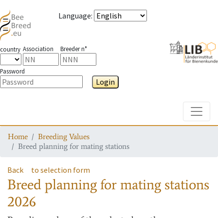
Language
:
Association
Breeder n°
country
Password
Login
Toggle
Home
Breeding Values
Breed planning for mating stations
Back
to selection form
Breed planning for mating stations
2026