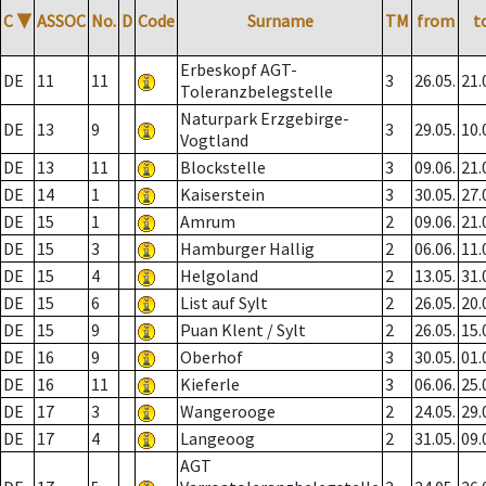
C
▼
ASSOC
No.
D
Code
Surname
TM
from
t
Erbeskopf AGT-
DE
11
11
3
26.05.
21.
Toleranzbelegstelle
Naturpark Erzgebirge-
DE
13
9
3
29.05.
10.
Vogtland
DE
13
11
Blockstelle
3
09.06.
21.
DE
14
1
Kaiserstein
3
30.05.
27.
DE
15
1
Amrum
2
09.06.
21.
DE
15
3
Hamburger Hallig
2
06.06.
11.
DE
15
4
Helgoland
2
13.05.
31.
DE
15
6
List auf Sylt
2
26.05.
20.
DE
15
9
Puan Klent / Sylt
2
26.05.
15.
DE
16
9
Oberhof
3
30.05.
01.
DE
16
11
Kieferle
3
06.06.
25.
DE
17
3
Wangerooge
2
24.05.
29.
DE
17
4
Langeoog
2
31.05.
09.
AGT