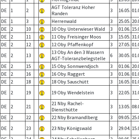
AGT Toleranz Hoher
DE
1
2
3
16.05.
01.
Randen
DE
1
3
Herrenwald
3
25.05.
20.
DE
2
10
10 Oby. Unterwieser Wald
3
01.06.
15.
DE
2
11
11 Oby. Freisinger Moos
3
15.05.
31.
DE
2
12
12 Oby. Pfaffenkopf
3
27.05.
01.
13 Oby. An den 3 Wassern
DE
2
13
6
30.05.
01.
AGT-Toleranzbelegstelle
DE
2
15
15 Oby. Sonnwendjoch
3
01.06.
20.
DE
2
16
16 Oby. Raggert
3
01.06.
01.
DE
2
18
18 Oby. Sauschütt
3
16.05.
01.
DE
2
19
19 Oby. Wendelstein
3
22.05.
31.
21 Nby. Rachel-
DE
2
21
3
13.05.
08.
Diensthütte
DE
2
22
22 Nby Bramandlberg
3
09.05.
25.
DE
2
23
23 Nby Königswald
3
29.04.
15.