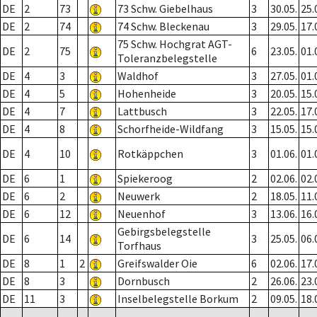
DE
2
73
73 Schw. Giebelhaus
3
30.05.
25.
DE
2
74
74 Schw. Bleckenau
3
29.05.
17.
75 Schw. Hochgrat AGT-
DE
2
75
6
23.05.
01.
Toleranzbelegstelle
DE
4
3
Waldhof
3
27.05.
01.
DE
4
5
Hohenheide
3
20.05.
15.
DE
4
7
Lattbusch
3
22.05.
17.
DE
4
8
Schorfheide-Wildfang
3
15.05.
15.
DE
4
10
Rotkäppchen
3
01.06.
01.
DE
6
1
Spiekeroog
2
02.06.
02.
DE
6
2
Neuwerk
2
18.05.
11.
DE
6
12
Neuenhof
3
13.06.
16.
Gebirgsbelegstelle
DE
6
14
3
25.05.
06.
Torfhaus
DE
8
1
2
Greifswalder Oie
6
02.06.
17.
DE
8
3
Dornbusch
2
26.06.
23.
DE
11
3
Inselbelegstelle Borkum
2
09.05.
18.