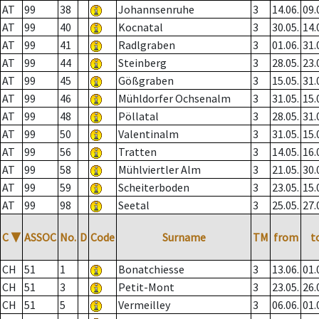
AT
99
38
Johannsenruhe
3
14.06.
09.
AT
99
40
Kocnatal
3
30.05.
14.
AT
99
41
Radlgraben
3
01.06.
31.
AT
99
44
Steinberg
3
28.05.
23.
AT
99
45
Gößgraben
3
15.05.
31.
AT
99
46
Mühldorfer Ochsenalm
3
31.05.
15.
AT
99
48
Pöllatal
3
28.05.
31.
AT
99
50
Valentinalm
3
31.05.
15.
AT
99
56
Tratten
3
14.05.
16.
AT
99
58
Mühlviertler Alm
3
21.05.
30.
AT
99
59
Scheiterboden
3
23.05.
15.
AT
99
98
Seetal
3
25.05.
27.
C
▼
ASSOC
No.
D
Code
Surname
TM
from
t
CH
51
1
Bonatchiesse
3
13.06.
01.
CH
51
3
Petit-Mont
3
23.05.
26.
CH
51
5
Vermeilley
3
06.06.
01.