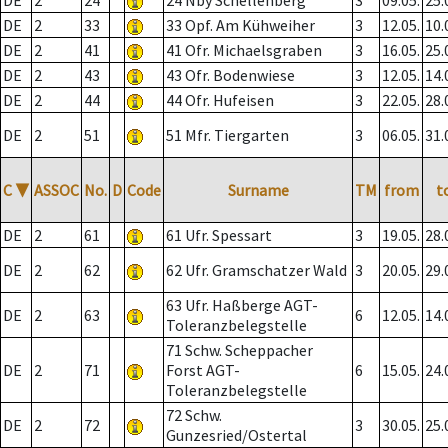
DE
2
24
24 Nby Schellenberg
3
09.05.
25.
DE
2
33
33 Opf. Am Kühweiher
3
12.05.
10.
DE
2
41
41 Ofr. Michaelsgraben
3
16.05.
25.
DE
2
43
43 Ofr. Bodenwiese
3
12.05.
14.
DE
2
44
44 Ofr. Hufeisen
3
22.05.
28.
DE
2
51
51 Mfr. Tiergarten
3
06.05.
31.
C
▼
ASSOC
No.
D
Code
Surname
TM
from
t
DE
2
61
61 Ufr. Spessart
3
19.05.
28.
DE
2
62
62 Ufr. Gramschatzer Wald
3
20.05.
29.
63 Ufr. Haßberge AGT-
DE
2
63
6
12.05.
14.
Toleranzbelegstelle
71 Schw. Scheppacher
DE
2
71
Forst AGT-
6
15.05.
24.
Toleranzbelegstelle
72 Schw.
DE
2
72
3
30.05.
25.
Gunzesried/Ostertal