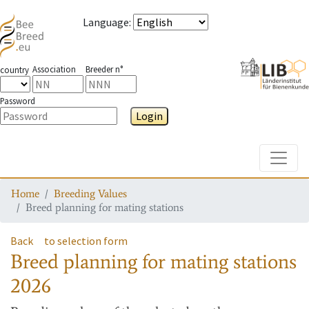
Language
:
Association
Breeder n°
country
Password
Login
Toggle
Home
Breeding Values
Breed planning for mating stations
Back
to selection form
Breed planning for mating stations
2026