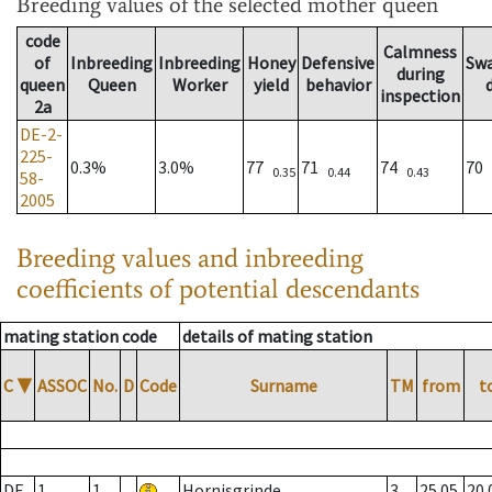
Breeding values
of the selected mother queen
code
Calmness
of
Inbreeding
Inbreeding
Honey
Defensive
Sw
during
queen
Queen
Worker
yield
behavior
inspection
2a
DE-2-
225-
0.3%
3.0%
77
71
74
70
0.35
0.44
0.43
58-
2005
Breeding values and inbreeding
coefficients of potential descendants
mating station code
details of mating station
C
▼
ASSOC
No.
D
Code
Surname
TM
from
t
DE
1
1
Hornisgrinde
3
25.05.
20.