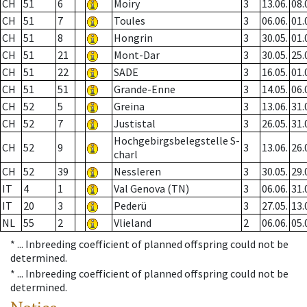
CH
51
6
Moiry
3
13.06.
08.
CH
51
7
Toules
3
06.06.
01.
CH
51
8
Hongrin
3
30.05.
01.
CH
51
21
Mont-Dar
3
30.05.
25.
CH
51
22
SADE
3
16.05.
01.
CH
51
51
Grande-Enne
3
14.05.
06.
CH
52
5
Greina
3
13.06.
31.
CH
52
7
Justistal
3
26.05.
31.
Hochgebirgsbelegstelle S-
CH
52
9
3
13.06.
26.
charl
CH
52
39
Nessleren
3
30.05.
29.
IT
4
1
Val Genova (TN)
3
06.06.
31.
IT
20
3
Pederü
3
27.05.
13.
NL
55
2
Vlieland
2
06.06.
05.
* ...
Inbreeding coefficient of planned offspring could not be
determined.
* ...
Inbreeding coefficient of planned offspring could not be
determined.