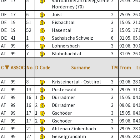
DE
17
5
Varroatoleranzbelegstelle
2
24.05.
26.
Norderney (70)
DE
17
6
Juist
2
25.05.
26.
DE
19
51
Eisbachtal
3
15.05.
21.
DE
19
52
Hasental
3
15.05.
17.
DE
41
1
Sächsische Schweiz
6
31.05.
05.
AT
99
6
Löhnersbach
3
02.06.
30.
AT
99
7
Blühnbachtal
3
31.05.
26.
C
▼
ASSOC
No.
D
Code
Surname
TM
from
t
AT
99
8
Kristeinertal - Osttirol
3
02.06.
28.
AT
99
13
Pusterwald
3
29.05.
31.
AT
99
16
1
Dürradmer
3
15.05.
04.
AT
99
16
2
Dürradmer
3
09.06.
04.
AT
99
17
1
Gschöder
3
15.05.
04.
AT
99
17
2
Gschöder
3
09.06.
04.
AT
99
21
Abtenau Zinkenbach
3
29.05.
28.
AT
99
27
Geiselgrundalm
3
29.05.
28.