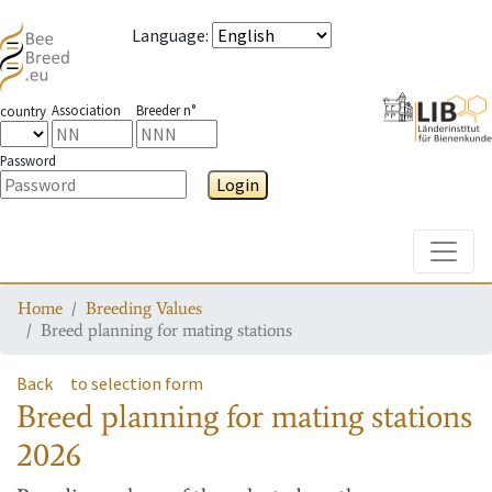
Language
:
Association
Breeder n°
country
Password
Login
Toggle
Home
Breeding Values
Breed planning for mating stations
Back
to selection form
Breed planning for mating stations
2026