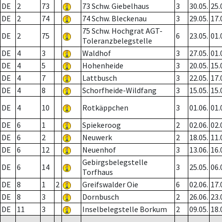
DE
2
73
73 Schw. Giebelhaus
3
30.05.
25.
DE
2
74
74 Schw. Bleckenau
3
29.05.
17.
75 Schw. Hochgrat AGT-
DE
2
75
6
23.05.
01.
Toleranzbelegstelle
DE
4
3
Waldhof
3
27.05.
01.
DE
4
5
Hohenheide
3
20.05.
15.
DE
4
7
Lattbusch
3
22.05.
17.
DE
4
8
Schorfheide-Wildfang
3
15.05.
15.
DE
4
10
Rotkäppchen
3
01.06.
01.
DE
6
1
Spiekeroog
2
02.06.
02.
DE
6
2
Neuwerk
2
18.05.
11.
DE
6
12
Neuenhof
3
13.06.
16.
Gebirgsbelegstelle
DE
6
14
3
25.05.
06.
Torfhaus
DE
8
1
2
Greifswalder Oie
6
02.06.
17.
DE
8
3
Dornbusch
2
26.06.
23.
DE
11
3
Inselbelegstelle Borkum
2
09.05.
18.