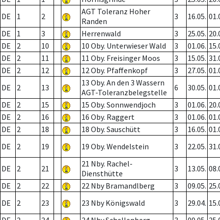
AGT Toleranz Hoher
DE
1
2
3
16.05.
01.
Randen
DE
1
3
Herrenwald
3
25.05.
20.
DE
2
10
10 Oby. Unterwieser Wald
3
01.06.
15.
DE
2
11
11 Oby. Freisinger Moos
3
15.05.
31.
DE
2
12
12 Oby. Pfaffenkopf
3
27.05.
01.
13 Oby. An den 3 Wassern
DE
2
13
6
30.05.
01.
AGT-Toleranzbelegstelle
DE
2
15
15 Oby. Sonnwendjoch
3
01.06.
20.
DE
2
16
16 Oby. Raggert
3
01.06.
01.
DE
2
18
18 Oby. Sauschütt
3
16.05.
01.
DE
2
19
19 Oby. Wendelstein
3
22.05.
31.
21 Nby. Rachel-
DE
2
21
3
13.05.
08.
Diensthütte
DE
2
22
22 Nby Bramandlberg
3
09.05.
25.
DE
2
23
23 Nby Königswald
3
29.04.
15.