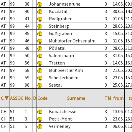
AT
99
38
Johannsenruhe
3
14.06.
09.
AT
99
40
Kocnatal
3
30.05.
14.
AT
99
41
Radlgraben
3
01.06.
31.
AT
99
44
Steinberg
3
28.05.
23.
AT
99
45
Gößgraben
3
15.05.
31.
AT
99
46
Mühldorfer Ochsenalm
3
31.05.
15.
AT
99
48
Pöllatal
3
28.05.
31.
AT
99
50
Valentinalm
3
31.05.
15.
AT
99
56
Tratten
3
14.05.
16.
AT
99
58
Mühlviertler Alm
3
21.05.
30.
AT
99
59
Scheiterboden
3
23.05.
15.
AT
99
98
Seetal
3
25.05.
27.
C
▼
ASSOC
No.
D
Code
Surname
TM
from
t
CH
51
1
Bonatchiesse
3
13.06.
01.
CH
51
3
Petit-Mont
3
23.05.
26.
CH
51
5
Vermeilley
3
06.06.
01.