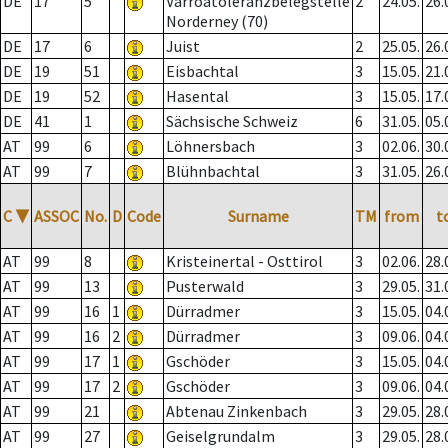
DE
17
5
Varroatoleranzbelegstelle
2
24.05.
26.
Norderney (70)
DE
17
6
Juist
2
25.05.
26.
DE
19
51
Eisbachtal
3
15.05.
21.
DE
19
52
Hasental
3
15.05.
17.
DE
41
1
Sächsische Schweiz
6
31.05.
05.
AT
99
6
Löhnersbach
3
02.06.
30.
AT
99
7
Blühnbachtal
3
31.05.
26.
C
▼
ASSOC
No.
D
Code
Surname
TM
from
t
AT
99
8
Kristeinertal - Osttirol
3
02.06.
28.
AT
99
13
Pusterwald
3
29.05.
31.
AT
99
16
1
Dürradmer
3
15.05.
04.
AT
99
16
2
Dürradmer
3
09.06.
04.
AT
99
17
1
Gschöder
3
15.05.
04.
AT
99
17
2
Gschöder
3
09.06.
04.
AT
99
21
Abtenau Zinkenbach
3
29.05.
28.
AT
99
27
Geiselgrundalm
3
29.05.
28.