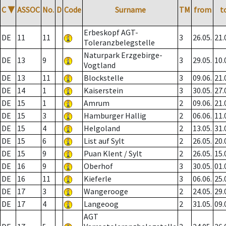
C
▼
ASSOC
No.
D
Code
Surname
TM
from
t
Erbeskopf AGT-
DE
11
11
3
26.05.
21.
Toleranzbelegstelle
Naturpark Erzgebirge-
DE
13
9
3
29.05.
10.
Vogtland
DE
13
11
Blockstelle
3
09.06.
21.
DE
14
1
Kaiserstein
3
30.05.
27.
DE
15
1
Amrum
2
09.06.
21.
DE
15
3
Hamburger Hallig
2
06.06.
11.
DE
15
4
Helgoland
2
13.05.
31.
DE
15
6
List auf Sylt
2
26.05.
20.
DE
15
9
Puan Klent / Sylt
2
26.05.
15.
DE
16
9
Oberhof
3
30.05.
01.
DE
16
11
Kieferle
3
06.06.
25.
DE
17
3
Wangerooge
2
24.05.
29.
DE
17
4
Langeoog
2
31.05.
09.
AGT