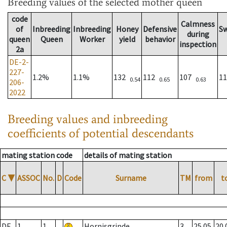
Breeding values
of the selected mother queen
code
Calmness
of
Inbreeding
Inbreeding
Honey
Defensive
S
during
queen
Queen
Worker
yield
behavior
inspection
2a
DE-2-
227-
1.2%
1.1%
132
112
107
1
0.54
0.65
0.63
206-
2022
Breeding values and inbreeding
coefficients of potential descendants
mating station code
details of mating station
C
▼
ASSOC
No.
D
Code
Surname
TM
from
t
DE
1
1
Hornisgrinde
3
25.05.
20.