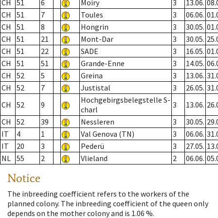
CH
51
6
Moiry
3
13.06.
08.
CH
51
7
Toules
3
06.06.
01.
CH
51
8
Hongrin
3
30.05.
01.
CH
51
21
Mont-Dar
3
30.05.
25.
CH
51
22
SADE
3
16.05.
01.
CH
51
51
Grande-Enne
3
14.05.
06.
CH
52
5
Greina
3
13.06.
31.
CH
52
7
Justistal
3
26.05.
31.
Hochgebirgsbelegstelle S-
CH
52
9
3
13.06.
26.
charl
CH
52
39
Nessleren
3
30.05.
29.
IT
4
1
Val Genova (TN)
3
06.06.
31.
IT
20
3
Pederü
3
27.05.
13.
NL
55
2
Vlieland
2
06.06.
05.
Notice
The inbreeding coefficient refers to the workers of the
planned colony. The inbreeding coefficient of the queen only
depends on the mother colony and is 1.06 %.