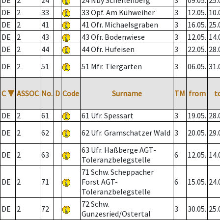
DE
2
24
24 Nby Schellenberg
3
09.05.
25.
DE
2
33
33 Opf. Am Kühweiher
3
12.05.
10.
DE
2
41
41 Ofr. Michaelsgraben
3
16.05.
25.
DE
2
43
43 Ofr. Bodenwiese
3
12.05.
14.
DE
2
44
44 Ofr. Hufeisen
3
22.05.
28.
DE
2
51
51 Mfr. Tiergarten
3
06.05.
31.
C
▼
ASSOC
No.
D
Code
Surname
TM
from
t
DE
2
61
61 Ufr. Spessart
3
19.05.
28.
DE
2
62
62 Ufr. Gramschatzer Wald
3
20.05.
29.
63 Ufr. Haßberge AGT-
DE
2
63
6
12.05.
14.
Toleranzbelegstelle
71 Schw. Scheppacher
DE
2
71
Forst AGT-
6
15.05.
24.
Toleranzbelegstelle
72 Schw.
DE
2
72
3
30.05.
25.
Gunzesried/Ostertal