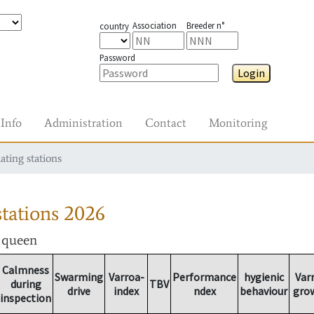
Association
Breeder n°
country
Password
Login
Info
Administration
Contact
Monitoring
ating stations
tations
2026
r queen
Calmness
Swarming
Varroa-
Performance
hygienic
Var
during
TBV
drive
index
ndex
behaviour
gro
inspection