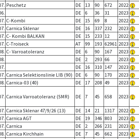
07.
Peschetz
DE
13
90
672
2022
06.
DE
6
36
31
2023
07.
C-Kombi
DE
15
69
8
2022
07.
Carnica Sklenar
DE
16
337
232
2023
07.
C- Kombi BALKAN
DE
15
233
12
2022
07.
C-Troiseck
AT
99
193
62961
2023
08.
C- Varroatoleranz
DE
6
90
167
2023
08.
DE
2
293
66
2023
07.
DE
16
310
147
2023
07.
Carnica Selektionslinie LIB (90)
DE
6
90
170
2023
08.
Carnica-03 (40)
DE
17
208
49
2023
07.
Carnica Varroatoleranz (SMR)
DE
7
45
658
2023
07.
Carnica Sklenar 47/9/26 (13)
DE
14
21
1317
2022
07.
Carnica AGT
DE
19
346
803
2023
07.
Carnica
DE
2
266
231
2023
08.
Carnica Kirchhain
DE
7
45
662
2023