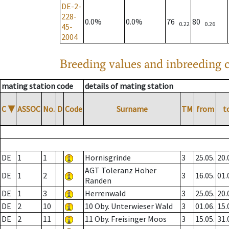
DE-2-
228-
0.0%
0.0%
76
80
0.22
0.26
45-
2004
Breeding values and inbreeding c
mating station code
details of mating station
C
▼
ASSOC
No.
D
Code
Surname
TM
from
t
DE
1
1
Hornisgrinde
3
25.05.
20.
AGT Toleranz Hoher
DE
1
2
3
16.05.
01.
Randen
DE
1
3
Herrenwald
3
25.05.
20.
DE
2
10
10 Oby. Unterwieser Wald
3
01.06.
15.
DE
2
11
11 Oby. Freisinger Moos
3
15.05.
31.