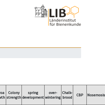
roa
Colony
spring
over-
Chalk-
CBP
Nosemosis
wth
strength
development
wintering
brood