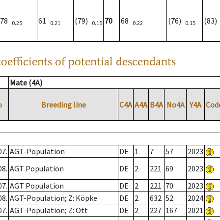
78
61
(79)
70
68
(76)
(83
0.25
0.21
0.15
0.22
0.15
oefficients of potential descendants
Mate (4A)
o
Breeding line
C4A
A4A
B4A
No4A
Y4A
Cod
07.
AGT-Population
DE
1
7
57
2023
08.
AGT Population
DE
2
221
69
2023
07.
AGT Population
DE
2
221
70
2023
08.
AGT-Population; Z: Köpke
DE
2
632
52
2024
07.
AGT-Population; Z: Ott
DE
2
227
167
2021