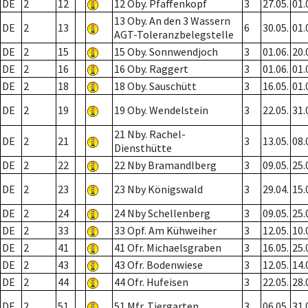
DE
2
12
12 Oby. Pfaffenkopf
3
27.05.
01.
13 Oby. An den 3 Wassern
DE
2
13
6
30.05.
01.
AGT-Toleranzbelegstelle
DE
2
15
15 Oby. Sonnwendjoch
3
01.06.
20.
DE
2
16
16 Oby. Raggert
3
01.06.
01.
DE
2
18
18 Oby. Sauschütt
3
16.05.
01.
DE
2
19
19 Oby. Wendelstein
3
22.05.
31.
21 Nby. Rachel-
DE
2
21
3
13.05.
08.
Diensthütte
DE
2
22
22 Nby Bramandlberg
3
09.05.
25.
DE
2
23
23 Nby Königswald
3
29.04.
15.
DE
2
24
24 Nby Schellenberg
3
09.05.
25.
DE
2
33
33 Opf. Am Kühweiher
3
12.05.
10.
DE
2
41
41 Ofr. Michaelsgraben
3
16.05.
25.
DE
2
43
43 Ofr. Bodenwiese
3
12.05.
14.
DE
2
44
44 Ofr. Hufeisen
3
22.05.
28.
DE
2
51
51 Mfr. Tiergarten
3
06.05.
31.