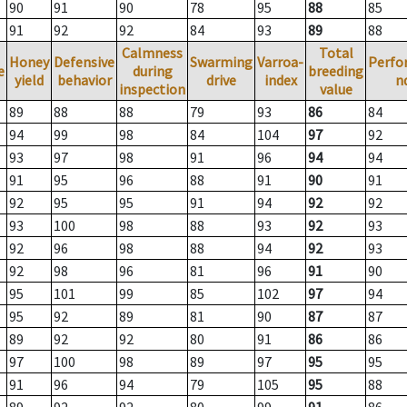
90
91
90
78
95
88
85
91
92
92
84
93
89
88
Calmness
Total
Honey
Defensive
Swarming
Varroa-
Perfo
e
during
breeding
yield
behavior
drive
index
n
inspection
value
89
88
88
79
93
86
84
94
99
98
84
104
97
92
93
97
98
91
96
94
94
91
95
96
88
91
90
91
92
95
95
91
94
92
92
93
100
98
88
93
92
93
92
96
98
88
94
92
93
92
98
96
81
96
91
90
95
101
99
85
102
97
94
95
92
89
81
90
87
87
89
92
92
80
91
86
86
97
100
98
89
97
95
95
91
96
94
79
105
95
88