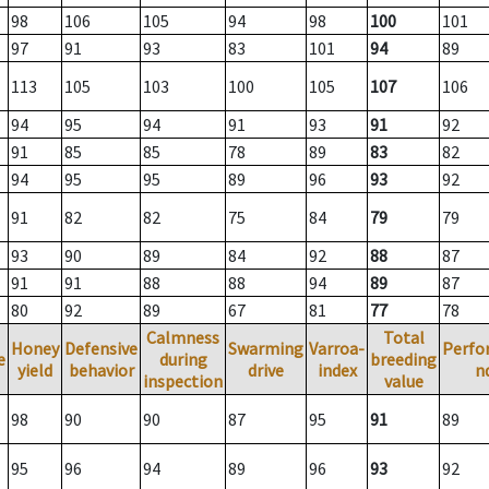
98
106
105
94
98
100
101
97
91
93
83
101
94
89
113
105
103
100
105
107
106
94
95
94
91
93
91
92
91
85
85
78
89
83
82
94
95
95
89
96
93
92
91
82
82
75
84
79
79
93
90
89
84
92
88
87
91
91
88
88
94
89
87
80
92
89
67
81
77
78
Calmness
Total
Honey
Defensive
Swarming
Varroa-
Perfo
e
during
breeding
yield
behavior
drive
index
n
inspection
value
98
90
90
87
95
91
89
95
96
94
89
96
93
92