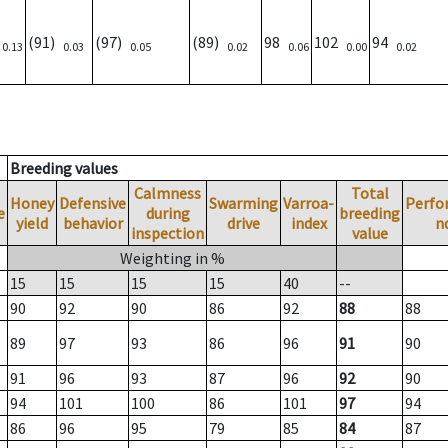
)
(91)
(97)
(89)
98
102
94
0.13
0.03
0.05
0.02
0.06
0.00
0.02
Breeding values
Calmness
Total
Honey
Defensive
Swarming
Varroa-
Perfo
e
during
breeding
yield
behavior
drive
index
n
inspection
value
Weighting in %
15
15
15
15
40
--
90
92
90
86
92
88
88
89
97
93
86
96
91
90
91
96
93
87
96
92
90
94
101
100
86
101
97
94
86
96
95
79
85
84
87