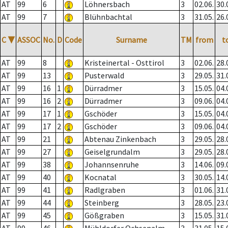
AT
99
6
Löhnersbach
3
02.06.
30.
AT
99
7
Blühnbachtal
3
31.05.
26.
C
▼
ASSOC
No.
D
Code
Surname
TM
from
t
AT
99
8
Kristeinertal - Osttirol
3
02.06.
28.
AT
99
13
Pusterwald
3
29.05.
31.
AT
99
16
1
Dürradmer
3
15.05.
04.
AT
99
16
2
Dürradmer
3
09.06.
04.
AT
99
17
1
Gschöder
3
15.05.
04.
AT
99
17
2
Gschöder
3
09.06.
04.
AT
99
21
Abtenau Zinkenbach
3
29.05.
28.
AT
99
27
Geiselgrundalm
3
29.05.
28.
AT
99
38
Johannsenruhe
3
14.06.
09.
AT
99
40
Kocnatal
3
30.05.
14.
AT
99
41
Radlgraben
3
01.06.
31.
AT
99
44
Steinberg
3
28.05.
23.
AT
99
45
Gößgraben
3
15.05.
31.