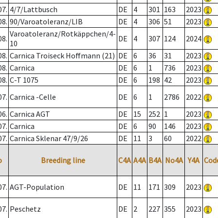
07.
4/7/Lattbusch
DE
4
301
163
2023
08.
90/Varoatoleranz/LIB
DE
4
306
51
2023
Varoatoleranz/Rotkäppchen/4-
08.
DE
4
307
124
2024
10
08.
Carnica Troiseck Hoffmann (21)
DE
6
36
31
2023
08.
Carnica
DE
6
1
736
2023
08.
C-T 1075
DE
6
198
42
2023
07.
Carnica -Celle
DE
6
1
2786
2022
06.
Carnica AGT
DE
15
252
1
2023
07.
Carnica
DE
6
90
146
2023
07.
Carnica Sklenar 47/9/26
DE
11
3
60
2022
o
Breeding line
C4A
A4A
B4A
No4A
Y4A
Cod
07.
AGT-Population
DE
11
171
309
2023
07.
Peschetz
DE
2
227
355
2023