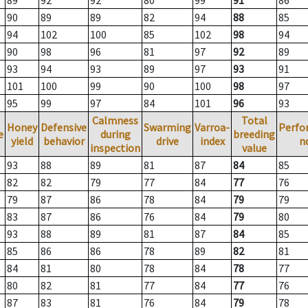
89
92
92
80
99
91
86
90
89
89
82
94
88
85
94
102
100
85
102
98
94
90
98
96
81
97
92
89
93
94
93
89
97
93
91
101
100
99
90
100
98
97
95
99
97
84
101
96
93
Calmness
Total
Honey
Defensive
Swarming
Varroa-
Perfo
e
during
breeding
yield
behavior
drive
index
n
inspection
value
93
88
89
81
87
84
85
82
82
79
77
84
77
76
79
87
86
78
84
79
79
83
87
86
76
84
79
80
93
88
89
81
87
84
85
85
86
86
78
89
82
81
84
81
80
78
84
78
77
80
82
81
77
84
77
76
87
83
81
76
84
79
78