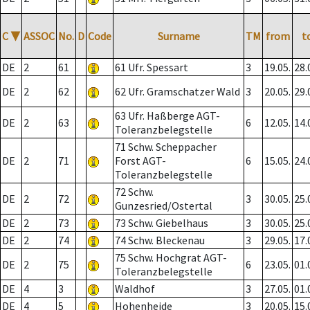
C
▼
ASSOC
No.
D
Code
Surname
TM
from
t
DE
2
61
61 Ufr. Spessart
3
19.05.
28.
DE
2
62
62 Ufr. Gramschatzer Wald
3
20.05.
29.
63 Ufr. Haßberge AGT-
DE
2
63
6
12.05.
14.
Toleranzbelegstelle
71 Schw. Scheppacher
DE
2
71
Forst AGT-
6
15.05.
24.
Toleranzbelegstelle
72 Schw.
DE
2
72
3
30.05.
25.
Gunzesried/Ostertal
DE
2
73
73 Schw. Giebelhaus
3
30.05.
25.
DE
2
74
74 Schw. Bleckenau
3
29.05.
17.
75 Schw. Hochgrat AGT-
DE
2
75
6
23.05.
01.
Toleranzbelegstelle
DE
4
3
Waldhof
3
27.05.
01.
DE
4
5
Hohenheide
3
20.05.
15.