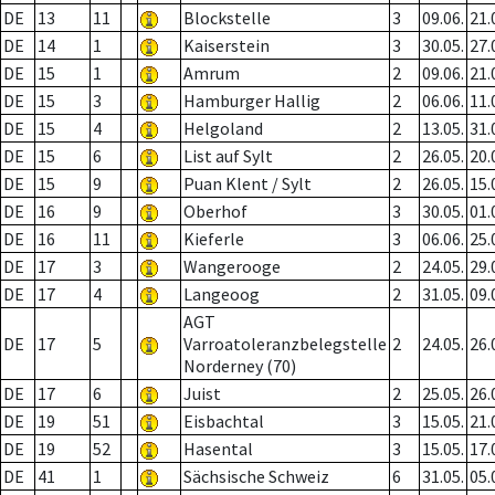
DE
13
11
Blockstelle
3
09.06.
21.
DE
14
1
Kaiserstein
3
30.05.
27.
DE
15
1
Amrum
2
09.06.
21.
DE
15
3
Hamburger Hallig
2
06.06.
11.
DE
15
4
Helgoland
2
13.05.
31.
DE
15
6
List auf Sylt
2
26.05.
20.
DE
15
9
Puan Klent / Sylt
2
26.05.
15.
DE
16
9
Oberhof
3
30.05.
01.
DE
16
11
Kieferle
3
06.06.
25.
DE
17
3
Wangerooge
2
24.05.
29.
DE
17
4
Langeoog
2
31.05.
09.
AGT
DE
17
5
Varroatoleranzbelegstelle
2
24.05.
26.
Norderney (70)
DE
17
6
Juist
2
25.05.
26.
DE
19
51
Eisbachtal
3
15.05.
21.
DE
19
52
Hasental
3
15.05.
17.
DE
41
1
Sächsische Schweiz
6
31.05.
05.