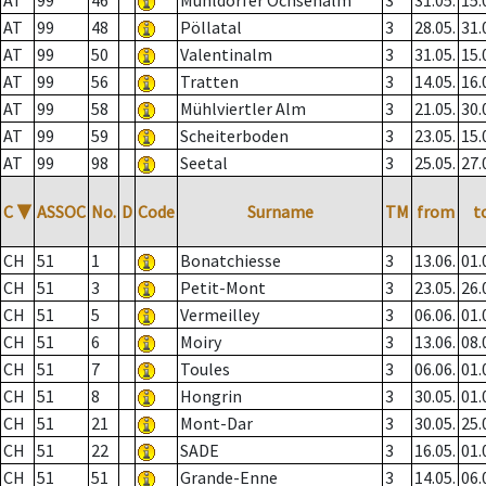
AT
99
46
Mühldorfer Ochsenalm
3
31.05.
15.
AT
99
48
Pöllatal
3
28.05.
31.
AT
99
50
Valentinalm
3
31.05.
15.
AT
99
56
Tratten
3
14.05.
16.
AT
99
58
Mühlviertler Alm
3
21.05.
30.
AT
99
59
Scheiterboden
3
23.05.
15.
AT
99
98
Seetal
3
25.05.
27.
C
▼
ASSOC
No.
D
Code
Surname
TM
from
t
CH
51
1
Bonatchiesse
3
13.06.
01.
CH
51
3
Petit-Mont
3
23.05.
26.
CH
51
5
Vermeilley
3
06.06.
01.
CH
51
6
Moiry
3
13.06.
08.
CH
51
7
Toules
3
06.06.
01.
CH
51
8
Hongrin
3
30.05.
01.
CH
51
21
Mont-Dar
3
30.05.
25.
CH
51
22
SADE
3
16.05.
01.
CH
51
51
Grande-Enne
3
14.05.
06.