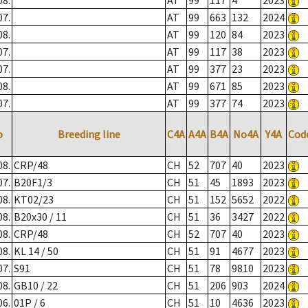
08.
AT
99
117
4
2023
07.
AT
99
663
132
2024
08.
AT
99
120
84
2023
07.
AT
99
117
38
2023
07.
AT
99
377
23
2023
08.
AT
99
671
85
2023
07.
AT
99
377
74
2023
o
Breeding line
C4A
A4A
B4A
No4A
Y4A
Cod
08.
CRP/48
CH
52
707
40
2023
07.
B20F1/3
CH
51
45
1893
2023
08.
KT02/23
CH
51
152
5652
2022
08.
B20x30 / 11
CH
51
36
3427
2022
08.
CRP/48
CH
52
707
40
2023
08.
KL 14 / 50
CH
51
91
4677
2023
07.
S91
CH
51
78
9810
2023
08.
GB10 / 22
CH
51
206
903
2024
06.
01P / 6
CH
51
10
4636
2023