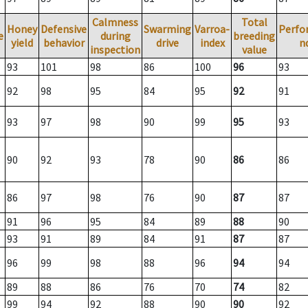
Calmness
Total
Honey
Defensive
Swarming
Varroa-
Perfo
e
during
breeding
yield
behavior
drive
index
n
inspection
value
93
101
98
86
100
96
93
92
98
95
84
95
92
91
93
97
98
90
99
95
93
90
92
93
78
90
86
86
86
97
98
76
90
87
87
91
96
95
84
89
88
90
93
91
89
84
91
87
87
96
99
98
88
96
94
94
89
88
86
76
70
74
82
99
94
92
88
90
90
92