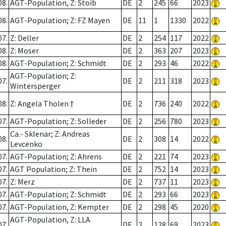
08.
AGT-Population, Z: Stoib
DE
2
245
66
2023
08.
AGT-Population; Z: FZ Mayen
DE
11
1
1330
2022
07.
Z: Deller
DE
2
254
117
2022
08.
Z: Moser
DE
2
363
207
2023
08.
AGT-Population; Z: Schmidt
DE
2
293
46
2022
AGT-Population; Z:
07.
DE
2
211
318
2023
Wintersperger
08.
Z: Angela Tholen †
DE
2
736
240
2022
07.
AGT-Population; Z: Solleder
DE
2
256
780
2023
Ca.- Sklenar; Z: Andreas
08.
DE
2
308
14
2022
Levcenko
07.
AGT-Population; Z: Ahrens
DE
2
221
74
2023
07.
AGT Population; Z: Thein
DE
2
752
14
2023
07.
Z: Merz
DE
2
737
11
2023
07.
AGT-Population; Z: Schmidt
DE
2
293
66
2023
07.
AGT-Population, Z: Kempter
DE
2
298
45
2020
AGT-Population, Z: LLA
07.
DE
2
128
69
2023