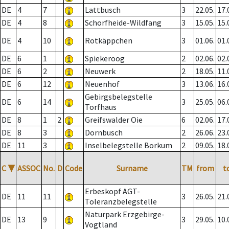
DE
4
7
Lattbusch
3
22.05.
17.
DE
4
8
Schorfheide-Wildfang
3
15.05.
15.
DE
4
10
Rotkäppchen
3
01.06.
01.
DE
6
1
Spiekeroog
2
02.06.
02.
DE
6
2
Neuwerk
2
18.05.
11.
DE
6
12
Neuenhof
3
13.06.
16.
Gebirgsbelegstelle
DE
6
14
3
25.05.
06.
Torfhaus
DE
8
1
2
Greifswalder Oie
6
02.06.
17.
DE
8
3
Dornbusch
2
26.06.
23.
DE
11
3
Inselbelegstelle Borkum
2
09.05.
18.
C
▼
ASSOC
No.
D
Code
Surname
TM
from
t
Erbeskopf AGT-
DE
11
11
3
26.05.
21.
Toleranzbelegstelle
Naturpark Erzgebirge-
DE
13
9
3
29.05.
10.
Vogtland