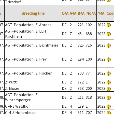
Triesdorf
o
Breeding line
C4A
A4A
B4A
No4A
Y4A
Cod
07.
AGT-Population; Z: Ahrens
DE
2
221
102
2022
AGT-Population; Z: LLH
07.
DE
7
45
658
2023
Kirchhain
07.
AGT-Population; Z: Bichlmeier
DE
2
326
716
2023
07.
AGT-Population, Z: Frey
DE
2
294
100
2022
07.
AGT-Population, Z: Fischer
DE
2
703
77
2022
07.
Z: Witt
DE
2
172
1
2022
07.
Z: Moser
DE
2
363
200
2023
AGT-Population, Z:
08.
DE
2
211
318
2023
Wintersperger
08.
C-4-3 Waldhof
DE
4
279
1
2022
07.
C-4-5 Hohenheide
DE
4
311
707
2024