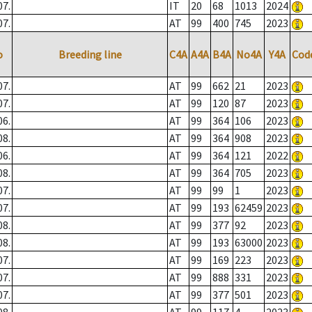
07.
IT
20
68
1013
2024
07.
AT
99
400
745
2023
o
Breeding line
C4A
A4A
B4A
No4A
Y4A
Cod
07.
AT
99
662
21
2023
07.
AT
99
120
87
2023
06.
AT
99
364
106
2023
08.
AT
99
364
908
2023
06.
AT
99
364
121
2022
08.
AT
99
364
705
2023
07.
AT
99
99
1
2023
07.
AT
99
193
62459
2023
08.
AT
99
377
92
2023
08.
AT
99
193
63000
2023
07.
AT
99
169
223
2023
07.
AT
99
888
331
2023
07.
AT
99
377
501
2023