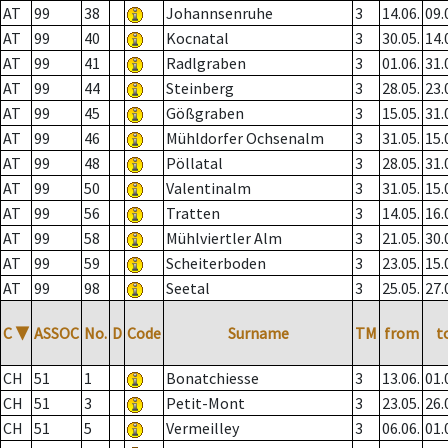
AT
99
38
Johannsenruhe
3
14.06.
09.
AT
99
40
Kocnatal
3
30.05.
14.
AT
99
41
Radlgraben
3
01.06.
31.
AT
99
44
Steinberg
3
28.05.
23.
AT
99
45
Gößgraben
3
15.05.
31.
AT
99
46
Mühldorfer Ochsenalm
3
31.05.
15.
AT
99
48
Pöllatal
3
28.05.
31.
AT
99
50
Valentinalm
3
31.05.
15.
AT
99
56
Tratten
3
14.05.
16.
AT
99
58
Mühlviertler Alm
3
21.05.
30.
AT
99
59
Scheiterboden
3
23.05.
15.
AT
99
98
Seetal
3
25.05.
27.
C
▼
ASSOC
No.
D
Code
Surname
TM
from
t
CH
51
1
Bonatchiesse
3
13.06.
01.
CH
51
3
Petit-Mont
3
23.05.
26.
CH
51
5
Vermeilley
3
06.06.
01.