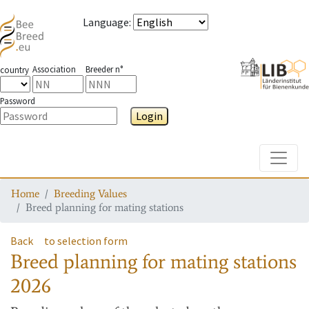
Language
:
Association
Breeder n°
country
Password
Login
Toggle
Home
Breeding Values
Breed planning for mating stations
Back
to selection form
Breed planning for mating stations
2026