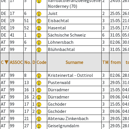
DE
17
5
Varroatoleranzbelegstelle
2
24.05.
26.
Norderney (70)
DE
17
6
Juist
2
25.05.
26.
DE
19
51
Eisbachtal
3
15.05.
21.
DE
19
52
Hasental
3
15.05.
17.
DE
41
1
Sächsische Schweiz
6
31.05.
05.
AT
99
6
Löhnersbach
3
02.06.
30.
AT
99
7
Blühnbachtal
3
31.05.
26.
C
▼
ASSOC
No.
D
Code
Surname
TM
from
t
AT
99
8
Kristeinertal - Osttirol
3
02.06.
28.
AT
99
13
Pusterwald
3
29.05.
31.
AT
99
16
1
Dürradmer
3
15.05.
04.
AT
99
16
2
Dürradmer
3
09.06.
04.
AT
99
17
1
Gschöder
3
15.05.
04.
AT
99
17
2
Gschöder
3
09.06.
04.
AT
99
21
Abtenau Zinkenbach
3
29.05.
28.
AT
99
27
Geiselgrundalm
3
29.05.
28.