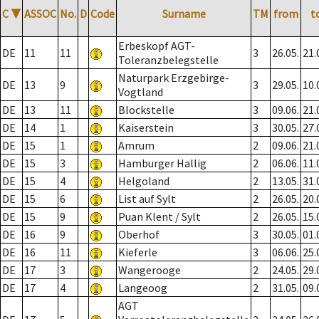
C
▼
ASSOC
No.
D
Code
Surname
TM
from
t
Erbeskopf AGT-
DE
11
11
3
26.05.
21.
Toleranzbelegstelle
Naturpark Erzgebirge-
DE
13
9
3
29.05.
10.
Vogtland
DE
13
11
Blockstelle
3
09.06.
21.
DE
14
1
Kaiserstein
3
30.05.
27.
DE
15
1
Amrum
2
09.06.
21.
DE
15
3
Hamburger Hallig
2
06.06.
11.
DE
15
4
Helgoland
2
13.05.
31.
DE
15
6
List auf Sylt
2
26.05.
20.
DE
15
9
Puan Klent / Sylt
2
26.05.
15.
DE
16
9
Oberhof
3
30.05.
01.
DE
16
11
Kieferle
3
06.06.
25.
DE
17
3
Wangerooge
2
24.05.
29.
DE
17
4
Langeoog
2
31.05.
09.
AGT