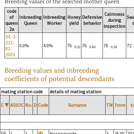
Breeding values
of the selected mother queen
code
Calmness
of
Inbreeding
Inbreeding
Honey
Defensive
Sw
during
queen
Queen
Worker
yield
behavior
inspection
2a
DE-2-
232-
0.0%
4.0%
76
76
76
72
0.52
0.60
0.58
82-
2003
Breeding values and inbreeding
coefficients of potential descendants
mating station code
details of mating station
C
▼
ASSOC
No.
D
Code
Surname
TM
from
t
DE
1
1
Hornisgrinde
3
25.05.
20.