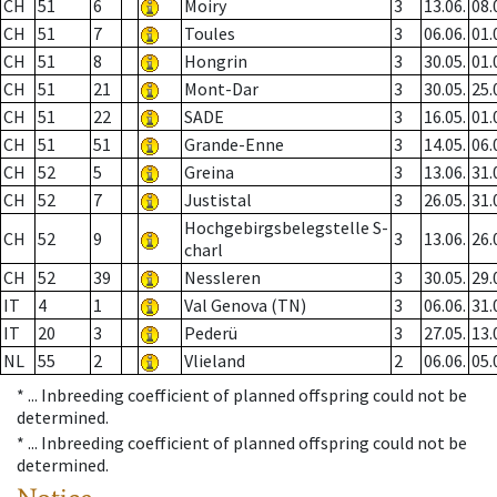
CH
51
6
Moiry
3
13.06.
08.
CH
51
7
Toules
3
06.06.
01.
CH
51
8
Hongrin
3
30.05.
01.
CH
51
21
Mont-Dar
3
30.05.
25.
CH
51
22
SADE
3
16.05.
01.
CH
51
51
Grande-Enne
3
14.05.
06.
CH
52
5
Greina
3
13.06.
31.
CH
52
7
Justistal
3
26.05.
31.
Hochgebirgsbelegstelle S-
CH
52
9
3
13.06.
26.
charl
CH
52
39
Nessleren
3
30.05.
29.
IT
4
1
Val Genova (TN)
3
06.06.
31.
IT
20
3
Pederü
3
27.05.
13.
NL
55
2
Vlieland
2
06.06.
05.
* ...
Inbreeding coefficient of planned offspring could not be
determined.
* ...
Inbreeding coefficient of planned offspring could not be
determined.