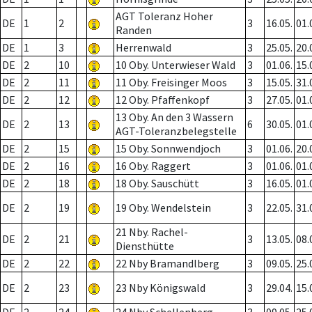
AGT Toleranz Hoher
DE
1
2
3
16.05.
01.
Randen
DE
1
3
Herrenwald
3
25.05.
20.
DE
2
10
10 Oby. Unterwieser Wald
3
01.06.
15.
DE
2
11
11 Oby. Freisinger Moos
3
15.05.
31.
DE
2
12
12 Oby. Pfaffenkopf
3
27.05.
01.
13 Oby. An den 3 Wassern
DE
2
13
6
30.05.
01.
AGT-Toleranzbelegstelle
DE
2
15
15 Oby. Sonnwendjoch
3
01.06.
20.
DE
2
16
16 Oby. Raggert
3
01.06.
01.
DE
2
18
18 Oby. Sauschütt
3
16.05.
01.
DE
2
19
19 Oby. Wendelstein
3
22.05.
31.
21 Nby. Rachel-
DE
2
21
3
13.05.
08.
Diensthütte
DE
2
22
22 Nby Bramandlberg
3
09.05.
25.
DE
2
23
23 Nby Königswald
3
29.04.
15.