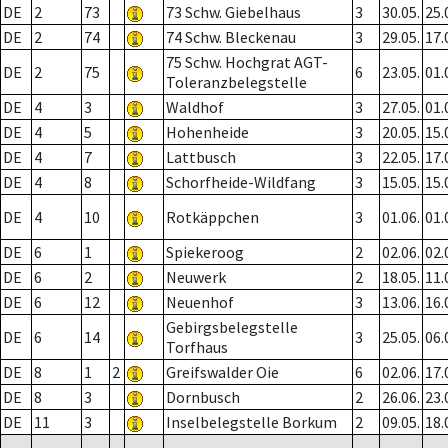
DE
2
73
73 Schw. Giebelhaus
3
30.05.
25.
DE
2
74
74 Schw. Bleckenau
3
29.05.
17.
75 Schw. Hochgrat AGT-
DE
2
75
6
23.05.
01.
Toleranzbelegstelle
DE
4
3
Waldhof
3
27.05.
01.
DE
4
5
Hohenheide
3
20.05.
15.
DE
4
7
Lattbusch
3
22.05.
17.
DE
4
8
Schorfheide-Wildfang
3
15.05.
15.
DE
4
10
Rotkäppchen
3
01.06.
01.
DE
6
1
Spiekeroog
2
02.06.
02.
DE
6
2
Neuwerk
2
18.05.
11.
DE
6
12
Neuenhof
3
13.06.
16.
Gebirgsbelegstelle
DE
6
14
3
25.05.
06.
Torfhaus
DE
8
1
2
Greifswalder Oie
6
02.06.
17.
DE
8
3
Dornbusch
2
26.06.
23.
DE
11
3
Inselbelegstelle Borkum
2
09.05.
18.