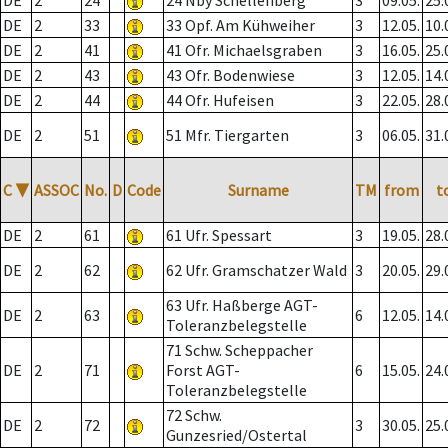
DE
2
24
24 Nby Schellenberg
3
09.05.
25.
DE
2
33
33 Opf. Am Kühweiher
3
12.05.
10.
DE
2
41
41 Ofr. Michaelsgraben
3
16.05.
25.
DE
2
43
43 Ofr. Bodenwiese
3
12.05.
14.
DE
2
44
44 Ofr. Hufeisen
3
22.05.
28.
DE
2
51
51 Mfr. Tiergarten
3
06.05.
31.
C
▼
ASSOC
No.
D
Code
Surname
TM
from
t
DE
2
61
61 Ufr. Spessart
3
19.05.
28.
DE
2
62
62 Ufr. Gramschatzer Wald
3
20.05.
29.
63 Ufr. Haßberge AGT-
DE
2
63
6
12.05.
14.
Toleranzbelegstelle
71 Schw. Scheppacher
DE
2
71
Forst AGT-
6
15.05.
24.
Toleranzbelegstelle
72 Schw.
DE
2
72
3
30.05.
25.
Gunzesried/Ostertal