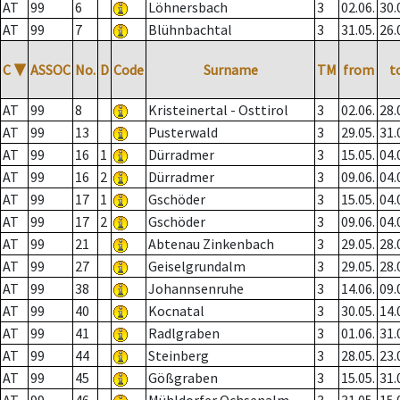
AT
99
6
Löhnersbach
3
02.06.
30.
AT
99
7
Blühnbachtal
3
31.05.
26.
C
▼
ASSOC
No.
D
Code
Surname
TM
from
t
AT
99
8
Kristeinertal - Osttirol
3
02.06.
28.
AT
99
13
Pusterwald
3
29.05.
31.
AT
99
16
1
Dürradmer
3
15.05.
04.
AT
99
16
2
Dürradmer
3
09.06.
04.
AT
99
17
1
Gschöder
3
15.05.
04.
AT
99
17
2
Gschöder
3
09.06.
04.
AT
99
21
Abtenau Zinkenbach
3
29.05.
28.
AT
99
27
Geiselgrundalm
3
29.05.
28.
AT
99
38
Johannsenruhe
3
14.06.
09.
AT
99
40
Kocnatal
3
30.05.
14.
AT
99
41
Radlgraben
3
01.06.
31.
AT
99
44
Steinberg
3
28.05.
23.
AT
99
45
Gößgraben
3
15.05.
31.