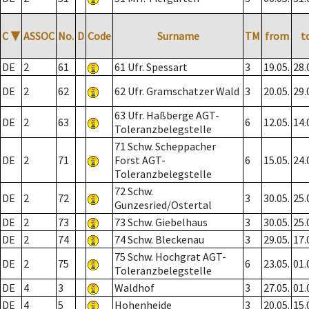
C
▼
ASSOC
No.
D
Code
Surname
TM
from
t
DE
2
61
61 Ufr. Spessart
3
19.05.
28.
DE
2
62
62 Ufr. Gramschatzer Wald
3
20.05.
29.
63 Ufr. Haßberge AGT-
DE
2
63
6
12.05.
14.
Toleranzbelegstelle
71 Schw. Scheppacher
DE
2
71
Forst AGT-
6
15.05.
24.
Toleranzbelegstelle
72 Schw.
DE
2
72
3
30.05.
25.
Gunzesried/Ostertal
DE
2
73
73 Schw. Giebelhaus
3
30.05.
25.
DE
2
74
74 Schw. Bleckenau
3
29.05.
17.
75 Schw. Hochgrat AGT-
DE
2
75
6
23.05.
01.
Toleranzbelegstelle
DE
4
3
Waldhof
3
27.05.
01.
DE
4
5
Hohenheide
3
20.05.
15.