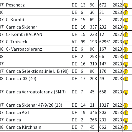
07.
Peschetz
DE
13
90
672
2022
06.
DE
6
36
31
2023
07.
C-Kombi
DE
15
69
8
2022
07.
Carnica Sklenar
DE
16
337
232
2023
07.
C- Kombi BALKAN
DE
15
233
12
2022
07.
C-Troiseck
AT
99
193
62961
2023
08.
C- Varroatoleranz
DE
6
90
167
2023
08.
DE
2
293
66
2023
07.
DE
16
310
147
2023
07.
Carnica Selektionslinie LIB (90)
DE
6
90
170
2023
08.
Carnica-03 (40)
DE
17
208
49
2023
07.
Carnica Varroatoleranz (SMR)
DE
7
45
658
2023
07.
Carnica Sklenar 47/9/26 (13)
DE
14
21
1317
2022
07.
Carnica AGT
DE
19
346
803
2023
07.
Carnica
DE
2
266
231
2023
08.
Carnica Kirchhain
DE
7
45
662
2023