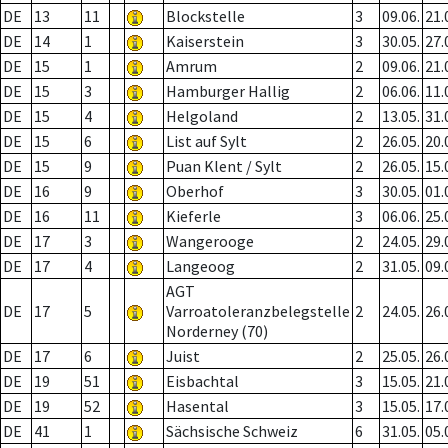
DE
13
11
Blockstelle
3
09.06.
21.
DE
14
1
Kaiserstein
3
30.05.
27.
DE
15
1
Amrum
2
09.06.
21.
DE
15
3
Hamburger Hallig
2
06.06.
11.
DE
15
4
Helgoland
2
13.05.
31.
DE
15
6
List auf Sylt
2
26.05.
20.
DE
15
9
Puan Klent / Sylt
2
26.05.
15.
DE
16
9
Oberhof
3
30.05.
01.
DE
16
11
Kieferle
3
06.06.
25.
DE
17
3
Wangerooge
2
24.05.
29.
DE
17
4
Langeoog
2
31.05.
09.
AGT
DE
17
5
Varroatoleranzbelegstelle
2
24.05.
26.
Norderney (70)
DE
17
6
Juist
2
25.05.
26.
DE
19
51
Eisbachtal
3
15.05.
21.
DE
19
52
Hasental
3
15.05.
17.
DE
41
1
Sächsische Schweiz
6
31.05.
05.