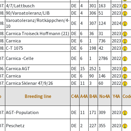
07.
4/7/Lattbusch
DE
4
301
163
2023
08.
90/Varoatoleranz/LIB
DE
4
306
51
2023
Varoatoleranz/Rotkäppchen/4-
08.
DE
4
307
124
2024
10
08.
Carnica Troiseck Hoffmann (21)
DE
6
36
31
2023
08.
Carnica
DE
6
1
736
2023
08.
C-T 1075
DE
6
198
42
2023
07.
Carnica -Celle
DE
6
1
2786
2022
06.
Carnica AGT
DE
15
252
1
2023
07.
Carnica
DE
6
90
146
2023
07.
Carnica Sklenar 47/9/26
DE
11
3
60
2022
o
Breeding line
C4A
A4A
B4A
No4A
Y4A
Cod
07.
AGT-Population
DE
11
171
309
2023
07.
Peschetz
DE
2
227
355
2023