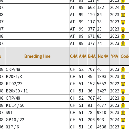
08.
AT
99
117
4
2023
07.
AT
99
663
132
2024
08.
AT
99
120
84
2023
07.
AT
99
117
38
2023
07.
AT
99
377
23
2023
08.
AT
99
671
85
2023
07.
AT
99
377
74
2023
o
Breeding line
C4A
A4A
B4A
No4A
Y4A
Cod
08.
CRP/48
CH
52
707
40
2023
07.
B20F1/3
CH
51
45
1893
2023
08.
KT02/23
CH
51
152
5652
2022
08.
B20x30 / 11
CH
51
36
3427
2022
08.
CRP/48
CH
52
707
40
2023
08.
KL 14 / 50
CH
51
91
4677
2023
07.
S91
CH
51
78
9810
2023
08.
GB10 / 22
CH
51
206
903
2024
06.
01P / 6
CH
51
10
4636
2023