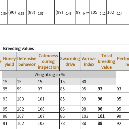
)
(90)
(88)
(99)
99
105
102
0.50
0.53
0.57
0.48
0.47
0.12
0.24
Breeding values
Calmness
Total
Honey
Defensive
Swarming
Varroa-
Perfo
e
during
breeding
yield
behavior
drive
index
n
inspection
value
Weighting in %
15
15
15
15
40
--
95
99
97
85
95
93
93
93
103
101
85
99
96
95
95
102
100
86
98
96
95
98
107
107
86
103
101
99
91
102
103
78
88
89
92