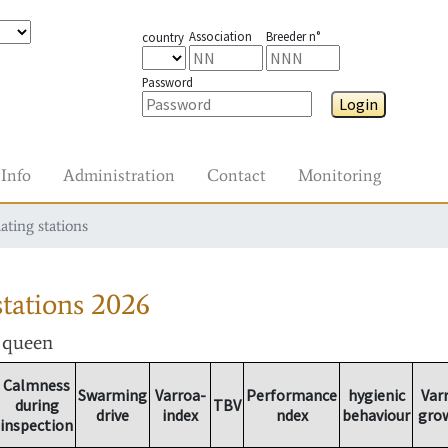
Association
Breeder n°
country
Password
Login
Info
Administration
Contact
Monitoring
ating stations
tations
2026
r queen
Calmness
Swarming
Varroa-
Performance
hygienic
Var
during
TBV
drive
index
ndex
behaviour
gro
inspection