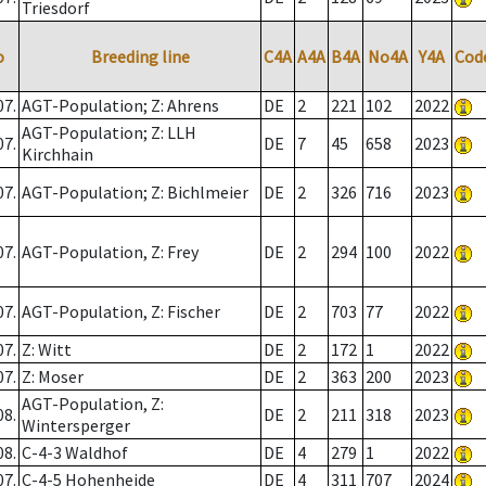
Triesdorf
o
Breeding line
C4A
A4A
B4A
No4A
Y4A
Cod
07.
AGT-Population; Z: Ahrens
DE
2
221
102
2022
AGT-Population; Z: LLH
07.
DE
7
45
658
2023
Kirchhain
07.
AGT-Population; Z: Bichlmeier
DE
2
326
716
2023
07.
AGT-Population, Z: Frey
DE
2
294
100
2022
07.
AGT-Population, Z: Fischer
DE
2
703
77
2022
07.
Z: Witt
DE
2
172
1
2022
07.
Z: Moser
DE
2
363
200
2023
AGT-Population, Z:
08.
DE
2
211
318
2023
Wintersperger
08.
C-4-3 Waldhof
DE
4
279
1
2022
07.
C-4-5 Hohenheide
DE
4
311
707
2024