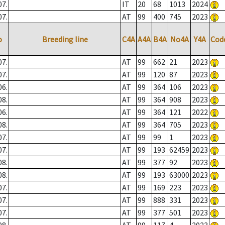
07.
IT
20
68
1013
2024
07.
AT
99
400
745
2023
o
Breeding line
C4A
A4A
B4A
No4A
Y4A
Cod
07.
AT
99
662
21
2023
07.
AT
99
120
87
2023
06.
AT
99
364
106
2023
08.
AT
99
364
908
2023
06.
AT
99
364
121
2022
08.
AT
99
364
705
2023
07.
AT
99
99
1
2023
07.
AT
99
193
62459
2023
08.
AT
99
377
92
2023
08.
AT
99
193
63000
2023
07.
AT
99
169
223
2023
07.
AT
99
888
331
2023
07.
AT
99
377
501
2023