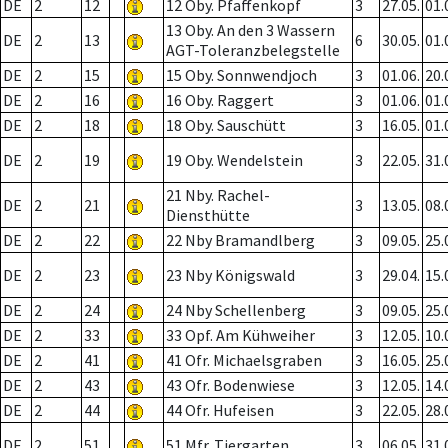
DE
2
12
12 Oby. Pfaffenkopf
3
27.05.
01.
13 Oby. An den 3 Wassern
DE
2
13
6
30.05.
01.
AGT-Toleranzbelegstelle
DE
2
15
15 Oby. Sonnwendjoch
3
01.06.
20.
DE
2
16
16 Oby. Raggert
3
01.06.
01.
DE
2
18
18 Oby. Sauschütt
3
16.05.
01.
DE
2
19
19 Oby. Wendelstein
3
22.05.
31.
21 Nby. Rachel-
DE
2
21
3
13.05.
08.
Diensthütte
DE
2
22
22 Nby Bramandlberg
3
09.05.
25.
DE
2
23
23 Nby Königswald
3
29.04.
15.
DE
2
24
24 Nby Schellenberg
3
09.05.
25.
DE
2
33
33 Opf. Am Kühweiher
3
12.05.
10.
DE
2
41
41 Ofr. Michaelsgraben
3
16.05.
25.
DE
2
43
43 Ofr. Bodenwiese
3
12.05.
14.
DE
2
44
44 Ofr. Hufeisen
3
22.05.
28.
DE
2
51
51 Mfr. Tiergarten
3
06.05.
31.