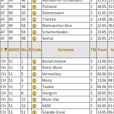
AT
99
46
Mühldorfer Ochsenalm
3
31.05.
15.
AT
99
48
Pöllatal
3
28.05.
31.
AT
99
50
Valentinalm
3
31.05.
15.
AT
99
56
Tratten
3
14.05.
16.
AT
99
58
Mühlviertler Alm
3
21.05.
30.
AT
99
59
Scheiterboden
3
23.05.
15.
AT
99
98
Seetal
3
25.05.
27.
C
▼
ASSOC
No.
D
Code
Surname
TM
from
t
CH
51
1
Bonatchiesse
3
13.06.
01.
CH
51
3
Petit-Mont
3
23.05.
26.
CH
51
5
Vermeilley
3
06.06.
01.
CH
51
6
Moiry
3
13.06.
08.
CH
51
7
Toules
3
06.06.
01.
CH
51
8
Hongrin
3
30.05.
01.
CH
51
21
Mont-Dar
3
30.05.
25.
CH
51
22
SADE
3
16.05.
01.
CH
51
51
Grande-Enne
3
14.05.
06.