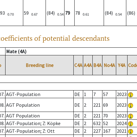
93
59
(84)
79
78
(84)
(86
0.70
0.67
0.54
0.61
0.54
oefficients of potential descendants
Mate (4A)
o
Breeding line
C4A
A4A
B4A
No4A
Y4A
Cod
07.
AGT-Population
DE
1
7
57
2023
08.
AGT Population
DE
2
221
69
2023
07.
AGT Population
DE
2
221
70
2023
08.
AGT-Population; Z: Köpke
DE
2
632
52
2024
07.
AGT-Population; Z: Ott
DE
2
227
167
2021