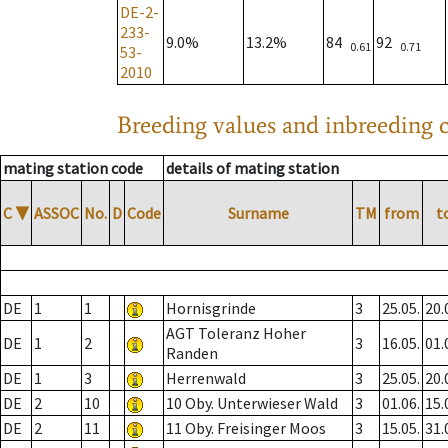
DE-2-
233-
9.0%
13.2%
84
92
0.61
0.71
53-
2010
Breeding values and inbreeding c
mating station code
details of mating station
C
▼
ASSOC
No.
D
Code
Surname
TM
from
t
DE
1
1
Hornisgrinde
3
25.05.
20.
AGT Toleranz Hoher
DE
1
2
3
16.05.
01.
Randen
DE
1
3
Herrenwald
3
25.05.
20.
DE
2
10
10 Oby. Unterwieser Wald
3
01.06.
15.
DE
2
11
11 Oby. Freisinger Moos
3
15.05.
31.