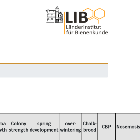
roa
Colony
spring
over-
Chalk-
CBP
Nosemosis
wth
strength
development
wintering
brood