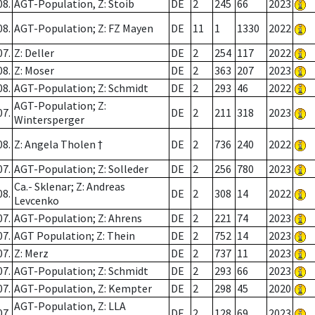
08.
AGT-Population, Z: Stoib
DE
2
245
66
2023
08.
AGT-Population; Z: FZ Mayen
DE
11
1
1330
2022
07.
Z: Deller
DE
2
254
117
2022
08.
Z: Moser
DE
2
363
207
2023
08.
AGT-Population; Z: Schmidt
DE
2
293
46
2022
AGT-Population; Z:
07.
DE
2
211
318
2023
Wintersperger
08.
Z: Angela Tholen †
DE
2
736
240
2022
07.
AGT-Population; Z: Solleder
DE
2
256
780
2023
Ca.- Sklenar; Z: Andreas
08.
DE
2
308
14
2022
Levcenko
07.
AGT-Population; Z: Ahrens
DE
2
221
74
2023
07.
AGT Population; Z: Thein
DE
2
752
14
2023
07.
Z: Merz
DE
2
737
11
2023
07.
AGT-Population; Z: Schmidt
DE
2
293
66
2023
07.
AGT-Population, Z: Kempter
DE
2
298
45
2020
AGT-Population, Z: LLA
07.
DE
2
128
69
2023