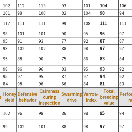
102
112
113
93
101
104
106
101
98
100
82
104
98
94
117
111
111
99
108
111
111
98
101
101
90
95
96
97
95
91
93
77
92
87
87
98
102
102
88
98
97
97
95
88
90
75
86
83
84
98
96
96
83
95
93
92
95
97
95
87
97
94
92
84
98
96
66
84
81
83
Calmness
Total
Honey
Defensive
Swarming
Varroa-
Perfo
e
during
breeding
yield
behavior
drive
index
n
inspection
value
102
96
98
86
98
95
94
99
102
101
88
98
97
97