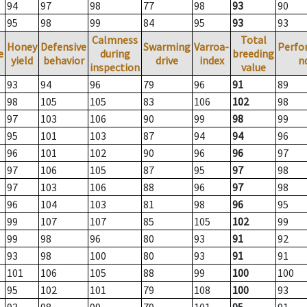
94
97
98
77
98
93
90
95
98
99
84
95
93
93
Calmness
Total
Honey
Defensive
Swarming
Varroa-
Perfo
e
during
breeding
yield
behavior
drive
index
n
inspection
value
93
94
96
79
96
91
89
98
105
105
83
106
102
98
97
103
106
90
99
98
99
95
101
103
87
94
94
96
96
101
102
90
96
96
97
97
106
105
87
95
97
98
97
103
106
88
96
97
98
96
104
103
81
98
96
95
99
107
107
85
105
102
99
99
98
96
80
93
91
92
93
98
100
80
93
91
91
101
106
105
88
99
100
100
95
102
101
79
108
100
93