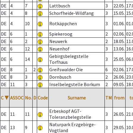
DE
4
7
Lattbusch
3
22.05.
17.
DE
4
8
Schorfheide-Wildfang
3
15.05.
15.
DE
4
10
Rotkäppchen
3
01.06.
01.
DE
6
1
Spiekeroog
2
02.06.
02.
DE
6
2
Neuwerk
2
18.05.
11.
DE
6
12
Neuenhof
3
13.06.
16.
Gebirgsbelegstelle
DE
6
14
3
25.05.
06.
Torfhaus
DE
8
1
2
Greifswalder Oie
6
02.06.
17.
DE
8
3
Dornbusch
2
26.06.
23.
DE
11
3
Inselbelegstelle Borkum
2
09.05.
18.
C
▼
ASSOC
No.
D
Code
Surname
TM
from
t
Erbeskopf AGT-
DE
11
11
3
26.05.
21.
Toleranzbelegstelle
Naturpark Erzgebirge-
DE
13
9
3
29.05.
10.
Vogtland