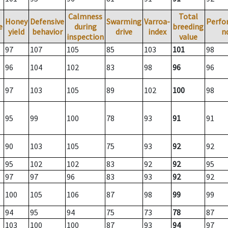
Calmness
Total
Honey
Defensive
Swarming
Varroa-
Perfo
e
during
breeding
yield
behavior
drive
index
n
inspection
value
97
107
105
85
103
101
98
96
104
102
83
98
96
96
97
103
105
89
102
100
98
95
99
100
78
93
91
91
90
103
105
75
93
92
92
95
102
102
83
92
92
95
97
97
96
83
93
92
92
100
105
106
87
98
99
99
94
95
94
75
73
78
87
103
100
100
87
93
94
97