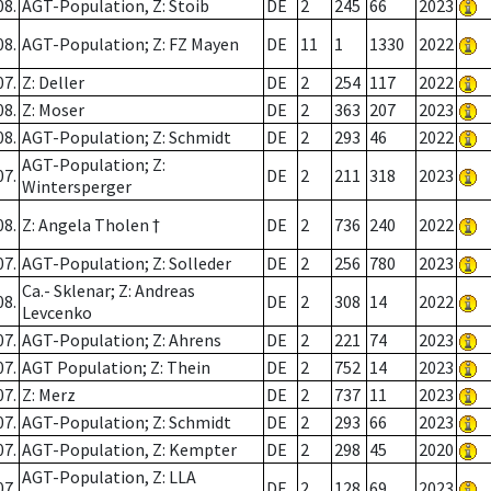
08.
AGT-Population, Z: Stoib
DE
2
245
66
2023
08.
AGT-Population; Z: FZ Mayen
DE
11
1
1330
2022
07.
Z: Deller
DE
2
254
117
2022
08.
Z: Moser
DE
2
363
207
2023
08.
AGT-Population; Z: Schmidt
DE
2
293
46
2022
AGT-Population; Z:
07.
DE
2
211
318
2023
Wintersperger
08.
Z: Angela Tholen †
DE
2
736
240
2022
07.
AGT-Population; Z: Solleder
DE
2
256
780
2023
Ca.- Sklenar; Z: Andreas
08.
DE
2
308
14
2022
Levcenko
07.
AGT-Population; Z: Ahrens
DE
2
221
74
2023
07.
AGT Population; Z: Thein
DE
2
752
14
2023
07.
Z: Merz
DE
2
737
11
2023
07.
AGT-Population; Z: Schmidt
DE
2
293
66
2023
07.
AGT-Population, Z: Kempter
DE
2
298
45
2020
AGT-Population, Z: LLA
07.
DE
2
128
69
2023