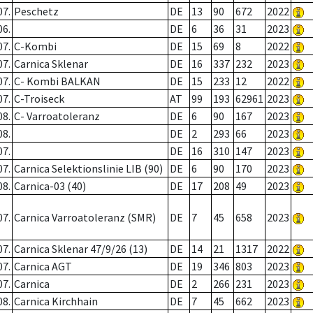
07.
Peschetz
DE
13
90
672
2022
06.
DE
6
36
31
2023
07.
C-Kombi
DE
15
69
8
2022
07.
Carnica Sklenar
DE
16
337
232
2023
07.
C- Kombi BALKAN
DE
15
233
12
2022
07.
C-Troiseck
AT
99
193
62961
2023
08.
C- Varroatoleranz
DE
6
90
167
2023
08.
DE
2
293
66
2023
07.
DE
16
310
147
2023
07.
Carnica Selektionslinie LIB (90)
DE
6
90
170
2023
08.
Carnica-03 (40)
DE
17
208
49
2023
07.
Carnica Varroatoleranz (SMR)
DE
7
45
658
2023
07.
Carnica Sklenar 47/9/26 (13)
DE
14
21
1317
2022
07.
Carnica AGT
DE
19
346
803
2023
07.
Carnica
DE
2
266
231
2023
08.
Carnica Kirchhain
DE
7
45
662
2023