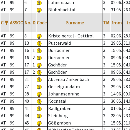
AT
99
6
Löhnersbach
3
02.06.
30.
AT
99
7
Blühnbachtal
3
31.05.
26.
C
▼
ASSOC
No.
D
Code
Surname
TM
from
t
AT
99
8
Kristeinertal - Osttirol
3
02.06.
28.
AT
99
13
Pusterwald
3
29.05.
31.
AT
99
16
1
Dürradmer
3
15.05.
04.
AT
99
16
2
Dürradmer
3
09.06.
04.
AT
99
17
1
Gschöder
3
15.05.
04.
AT
99
17
2
Gschöder
3
09.06.
04.
AT
99
21
Abtenau Zinkenbach
3
29.05.
28.
AT
99
27
Geiselgrundalm
3
29.05.
28.
AT
99
38
Johannsenruhe
3
14.06.
09.
AT
99
40
Kocnatal
3
30.05.
14.
AT
99
41
Radlgraben
3
01.06.
31.
AT
99
44
Steinberg
3
28.05.
23.
AT
99
45
Gößgraben
3
15.05.
31.