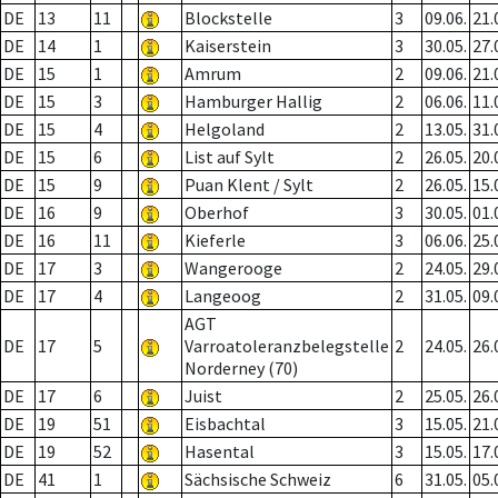
DE
13
11
Blockstelle
3
09.06.
21.
DE
14
1
Kaiserstein
3
30.05.
27.
DE
15
1
Amrum
2
09.06.
21.
DE
15
3
Hamburger Hallig
2
06.06.
11.
DE
15
4
Helgoland
2
13.05.
31.
DE
15
6
List auf Sylt
2
26.05.
20.
DE
15
9
Puan Klent / Sylt
2
26.05.
15.
DE
16
9
Oberhof
3
30.05.
01.
DE
16
11
Kieferle
3
06.06.
25.
DE
17
3
Wangerooge
2
24.05.
29.
DE
17
4
Langeoog
2
31.05.
09.
AGT
DE
17
5
Varroatoleranzbelegstelle
2
24.05.
26.
Norderney (70)
DE
17
6
Juist
2
25.05.
26.
DE
19
51
Eisbachtal
3
15.05.
21.
DE
19
52
Hasental
3
15.05.
17.
DE
41
1
Sächsische Schweiz
6
31.05.
05.