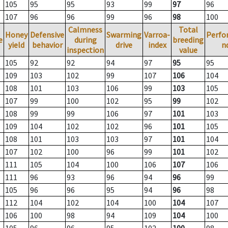
105
95
95
93
99
97
96
107
96
96
99
96
98
100
Calmness
Total
Honey
Defensive
Swarming
Varroa-
Perfo
e
during
breeding
yield
behavior
drive
index
n
inspection
value
105
92
92
94
97
95
95
109
103
102
99
107
106
104
108
101
103
106
99
103
105
107
99
100
102
95
99
102
108
99
99
106
97
101
103
109
104
102
102
96
101
105
108
101
103
103
97
101
104
107
102
100
96
99
101
102
111
105
104
100
106
107
106
111
96
93
96
94
96
99
105
96
96
95
94
96
98
112
104
102
104
100
104
107
106
100
98
94
109
104
100