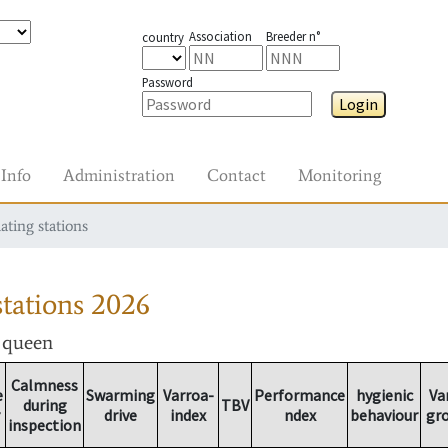
Association
Breeder n°
country
Password
Login
Info
Administration
Contact
Monitoring
ating stations
tations
2026
r queen
Calmness
e
Swarming
Varroa-
Performance
hygienic
Va
during
TBV
drive
index
ndex
behaviour
gr
inspection