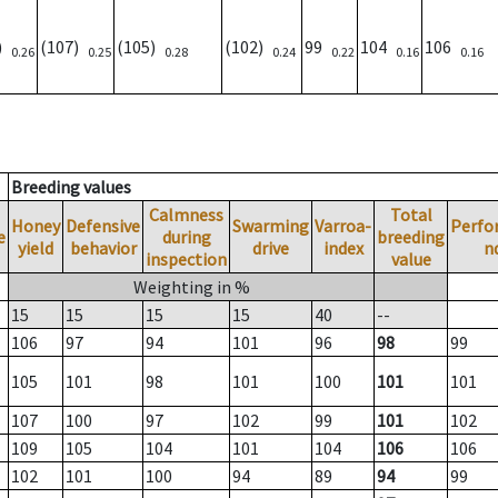
9)
(107)
(105)
(102)
99
104
106
0.26
0.25
0.28
0.24
0.22
0.16
0.16
Breeding values
Calmness
Total
Honey
Defensive
Swarming
Varroa-
Perfo
e
during
breeding
yield
behavior
drive
index
n
inspection
value
Weighting in %
15
15
15
15
40
--
106
97
94
101
96
98
99
105
101
98
101
100
101
101
107
100
97
102
99
101
102
109
105
104
101
104
106
106
102
101
100
94
89
94
99