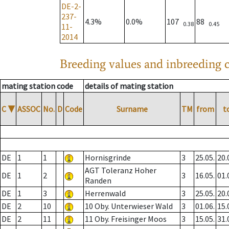
DE-2-
237-
4.3%
0.0%
107
88
0.38
0.45
11-
2014
Breeding values and inbreeding c
mating station code
details of mating station
C
▼
ASSOC
No.
D
Code
Surname
TM
from
t
DE
1
1
Hornisgrinde
3
25.05.
20.
AGT Toleranz Hoher
DE
1
2
3
16.05.
01.
Randen
DE
1
3
Herrenwald
3
25.05.
20.
DE
2
10
10 Oby. Unterwieser Wald
3
01.06.
15.
DE
2
11
11 Oby. Freisinger Moos
3
15.05.
31.