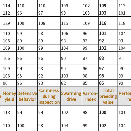
114
110
110
109
102
109
113
112
96
97
98
105
103
101
129
109
108
115
109
116
118
110
99
98
106
96
101
104
106
89
89
93
93
92
93
109
100
99
104
99
102
104
106
86
86
90
87
88
91
109
94
93
99
96
97
99
106
95
92
103
98
98
99
96
96
93
82
85
86
90
Calmness
Total
Honey
Defensive
Swarming
Varroa-
Perfo
e
during
breeding
yield
behavior
drive
index
n
inspection
value
113
94
94
102
98
100
101
110
100
98
104
99
102
104