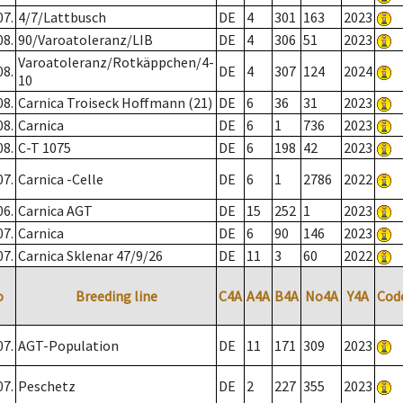
07.
4/7/Lattbusch
DE
4
301
163
2023
08.
90/Varoatoleranz/LIB
DE
4
306
51
2023
Varoatoleranz/Rotkäppchen/4-
08.
DE
4
307
124
2024
10
08.
Carnica Troiseck Hoffmann (21)
DE
6
36
31
2023
08.
Carnica
DE
6
1
736
2023
08.
C-T 1075
DE
6
198
42
2023
07.
Carnica -Celle
DE
6
1
2786
2022
06.
Carnica AGT
DE
15
252
1
2023
07.
Carnica
DE
6
90
146
2023
07.
Carnica Sklenar 47/9/26
DE
11
3
60
2022
o
Breeding line
C4A
A4A
B4A
No4A
Y4A
Cod
07.
AGT-Population
DE
11
171
309
2023
07.
Peschetz
DE
2
227
355
2023