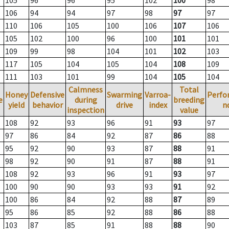
105
96
96
95
102
100
98
106
94
94
97
98
97
97
110
106
105
100
106
107
106
105
102
100
96
100
101
101
109
99
98
104
101
102
103
117
105
104
105
104
108
109
111
103
101
99
104
105
104
Calmness
Total
Honey
Defensive
Swarming
Varroa-
Perfo
e
during
breeding
yield
behavior
drive
index
n
inspection
value
108
92
93
96
91
93
97
97
86
84
92
87
86
88
95
92
90
93
87
88
91
98
92
90
91
87
88
91
108
92
93
96
91
93
97
100
90
90
93
93
91
92
100
86
84
92
88
87
89
95
86
85
92
88
86
88
103
87
85
91
88
88
90