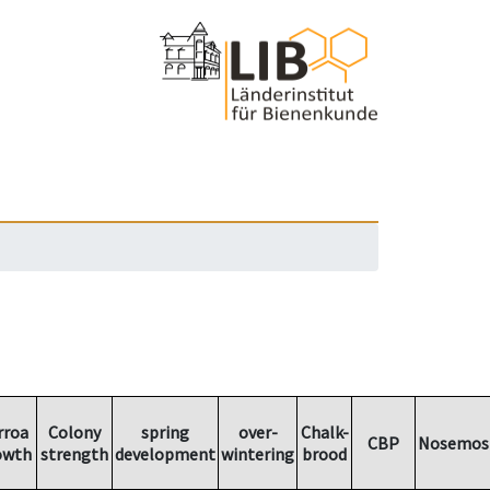
rroa
Colony
spring
over-
Chalk-
CBP
Nosemos
owth
strength
development
wintering
brood