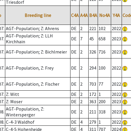
Triesdorf
o
Breeding line
C4A
A4A
B4A
No4A
Y4A
Cod
07.
AGT-Population; Z: Ahrens
DE
2
221
102
2022
AGT-Population; Z: LLH
07.
DE
7
45
658
2023
Kirchhain
07.
AGT-Population; Z: Bichlmeier
DE
2
326
716
2023
07.
AGT-Population, Z: Frey
DE
2
294
100
2022
07.
AGT-Population, Z: Fischer
DE
2
703
77
2022
07.
Z: Witt
DE
2
172
1
2022
07.
Z: Moser
DE
2
363
200
2023
AGT-Population, Z:
08.
DE
2
211
318
2023
Wintersperger
08.
C-4-3 Waldhof
DE
4
279
1
2022
07.
C-4-5 Hohenheide
DE
4
311
707
2024