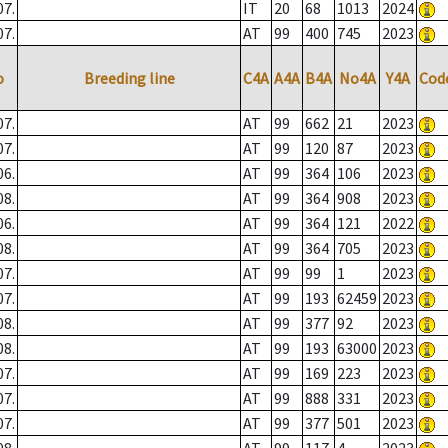
07.
IT
20
68
1013
2024
07.
AT
99
400
745
2023
o
Breeding line
C4A
A4A
B4A
No4A
Y4A
Cod
07.
AT
99
662
21
2023
07.
AT
99
120
87
2023
06.
AT
99
364
106
2023
08.
AT
99
364
908
2023
06.
AT
99
364
121
2022
08.
AT
99
364
705
2023
07.
AT
99
99
1
2023
07.
AT
99
193
62459
2023
08.
AT
99
377
92
2023
08.
AT
99
193
63000
2023
07.
AT
99
169
223
2023
07.
AT
99
888
331
2023
07.
AT
99
377
501
2023