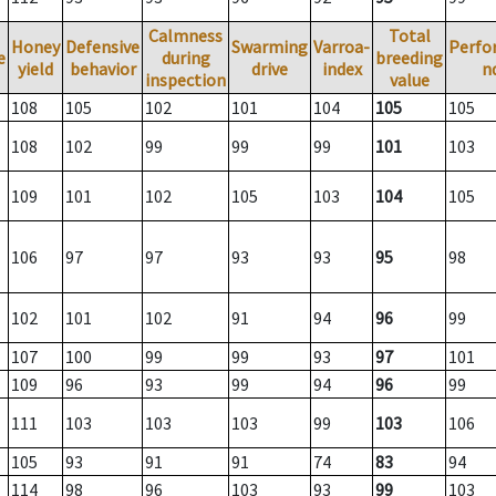
Calmness
Total
Honey
Defensive
Swarming
Varroa-
Perfo
e
during
breeding
yield
behavior
drive
index
n
inspection
value
108
105
102
101
104
105
105
108
102
99
99
99
101
103
109
101
102
105
103
104
105
106
97
97
93
93
95
98
102
101
102
91
94
96
99
107
100
99
99
93
97
101
109
96
93
99
94
96
99
111
103
103
103
99
103
106
105
93
91
91
74
83
94
114
98
96
103
93
99
103