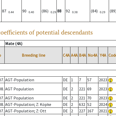
87
90
(86)
88
92
(84)
(8
0.44
0.40
0.29
0.38
0.29
oefficients of potential descendants
Mate (4A)
o
Breeding line
C4A
A4A
B4A
No4A
Y4A
Cod
07.
AGT-Population
DE
1
7
57
2023
08.
AGT Population
DE
2
221
69
2023
07.
AGT Population
DE
2
221
70
2023
08.
AGT-Population; Z: Köpke
DE
2
632
52
2024
07.
AGT-Population; Z: Ott
DE
2
227
167
2021