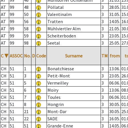
AT
99
46
Mühldorfer Ochsenalm
3
31.05.
15.
AT
99
48
Pöllatal
3
28.05.
31.
AT
99
50
Valentinalm
3
31.05.
15.
AT
99
56
Tratten
3
14.05.
16.
AT
99
58
Mühlviertler Alm
3
21.05.
30.
AT
99
59
Scheiterboden
3
23.05.
15.
AT
99
98
Seetal
3
25.05.
27.
C
▼
ASSOC
No.
D
Code
Surname
TM
from
t
CH
51
1
Bonatchiesse
3
13.06.
01.
CH
51
3
Petit-Mont
3
23.05.
26.
CH
51
5
Vermeilley
3
06.06.
01.
CH
51
6
Moiry
3
13.06.
08.
CH
51
7
Toules
3
06.06.
01.
CH
51
8
Hongrin
3
30.05.
01.
CH
51
21
Mont-Dar
3
30.05.
25.
CH
51
22
SADE
3
16.05.
01.
CH
51
51
Grande-Enne
3
14.05.
06.