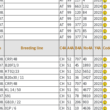
08.
AT
99
117
4
2023
07.
AT
99
663
132
2024
08.
AT
99
120
84
2023
07.
AT
99
117
38
2023
07.
AT
99
377
23
2023
08.
AT
99
671
85
2023
07.
AT
99
377
74
2023
o
Breeding line
C4A
A4A
B4A
No4A
Y4A
Cod
08.
CRP/48
CH
52
707
40
2023
07.
B20F1/3
CH
51
45
1893
2023
08.
KT02/23
CH
51
152
5652
2022
08.
B20x30 / 11
CH
51
36
3427
2022
08.
CRP/48
CH
52
707
40
2023
08.
KL 14 / 50
CH
51
91
4677
2023
07.
S91
CH
51
78
9810
2023
08.
GB10 / 22
CH
51
206
903
2024
06.
01P / 6
CH
51
10
4636
2023