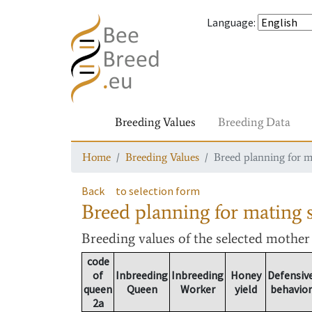
Language
:
Breeding Values
Breeding Data
Home
Breeding Values
Breed planning for m
Back
to selection form
Breed planning for mating s
Breeding values
of the selected mothe
code
of
Inbreeding
Inbreeding
Honey
Defensiv
queen
Queen
Worker
yield
behavior
2a