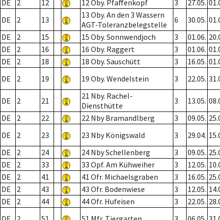
DE
2
12
12 Oby. Pfaffenkopf
3
27.05.
01.
13 Oby. An den 3 Wassern
DE
2
13
6
30.05.
01.
AGT-Toleranzbelegstelle
DE
2
15
15 Oby. Sonnwendjoch
3
01.06.
20.
DE
2
16
16 Oby. Raggert
3
01.06.
01.
DE
2
18
18 Oby. Sauschütt
3
16.05.
01.
DE
2
19
19 Oby. Wendelstein
3
22.05.
31.
21 Nby. Rachel-
DE
2
21
3
13.05.
08.
Diensthütte
DE
2
22
22 Nby Bramandlberg
3
09.05.
25.
DE
2
23
23 Nby Königswald
3
29.04.
15.
DE
2
24
24 Nby Schellenberg
3
09.05.
25.
DE
2
33
33 Opf. Am Kühweiher
3
12.05.
10.
DE
2
41
41 Ofr. Michaelsgraben
3
16.05.
25.
DE
2
43
43 Ofr. Bodenwiese
3
12.05.
14.
DE
2
44
44 Ofr. Hufeisen
3
22.05.
28.
DE
2
51
51 Mfr. Tiergarten
3
06.05.
31.