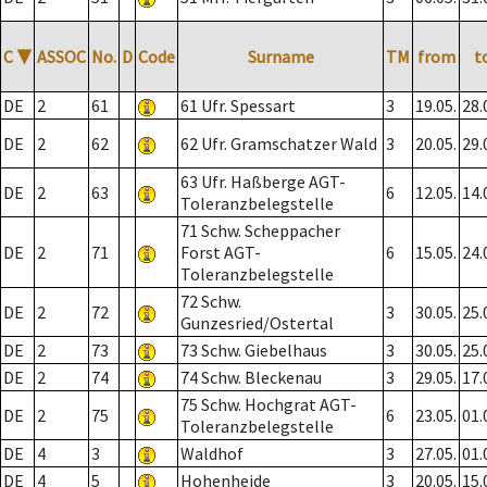
C
▼
ASSOC
No.
D
Code
Surname
TM
from
t
DE
2
61
61 Ufr. Spessart
3
19.05.
28.
DE
2
62
62 Ufr. Gramschatzer Wald
3
20.05.
29.
63 Ufr. Haßberge AGT-
DE
2
63
6
12.05.
14.
Toleranzbelegstelle
71 Schw. Scheppacher
DE
2
71
Forst AGT-
6
15.05.
24.
Toleranzbelegstelle
72 Schw.
DE
2
72
3
30.05.
25.
Gunzesried/Ostertal
DE
2
73
73 Schw. Giebelhaus
3
30.05.
25.
DE
2
74
74 Schw. Bleckenau
3
29.05.
17.
75 Schw. Hochgrat AGT-
DE
2
75
6
23.05.
01.
Toleranzbelegstelle
DE
4
3
Waldhof
3
27.05.
01.
DE
4
5
Hohenheide
3
20.05.
15.