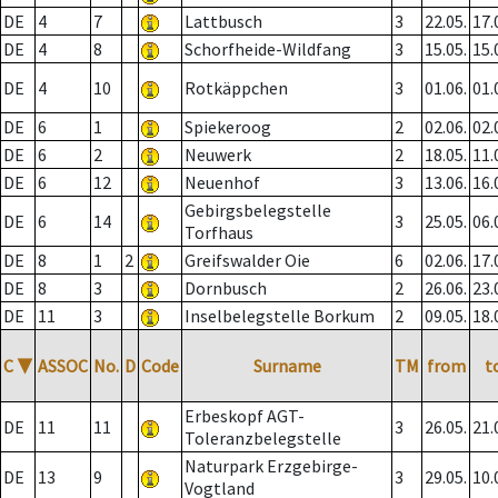
DE
4
7
Lattbusch
3
22.05.
17.
DE
4
8
Schorfheide-Wildfang
3
15.05.
15.
DE
4
10
Rotkäppchen
3
01.06.
01.
DE
6
1
Spiekeroog
2
02.06.
02.
DE
6
2
Neuwerk
2
18.05.
11.
DE
6
12
Neuenhof
3
13.06.
16.
Gebirgsbelegstelle
DE
6
14
3
25.05.
06.
Torfhaus
DE
8
1
2
Greifswalder Oie
6
02.06.
17.
DE
8
3
Dornbusch
2
26.06.
23.
DE
11
3
Inselbelegstelle Borkum
2
09.05.
18.
C
▼
ASSOC
No.
D
Code
Surname
TM
from
t
Erbeskopf AGT-
DE
11
11
3
26.05.
21.
Toleranzbelegstelle
Naturpark Erzgebirge-
DE
13
9
3
29.05.
10.
Vogtland