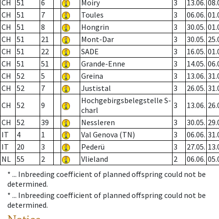
CH
51
6
Moiry
3
13.06.
08.
CH
51
7
Toules
3
06.06.
01.
CH
51
8
Hongrin
3
30.05.
01.
CH
51
21
Mont-Dar
3
30.05.
25.
CH
51
22
SADE
3
16.05.
01.
CH
51
51
Grande-Enne
3
14.05.
06.
CH
52
5
Greina
3
13.06.
31.
CH
52
7
Justistal
3
26.05.
31.
Hochgebirgsbelegstelle S-
CH
52
9
3
13.06.
26.
charl
CH
52
39
Nessleren
3
30.05.
29.
IT
4
1
Val Genova (TN)
3
06.06.
31.
IT
20
3
Pederü
3
27.05.
13.
NL
55
2
Vlieland
2
06.06.
05.
* ...
Inbreeding coefficient of planned offspring could not be
determined.
* ...
Inbreeding coefficient of planned offspring could not be
determined.