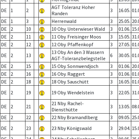
AGT Toleranz Hoher
DE
1
2
3
16.05.
01.
Randen
DE
1
3
Herrenwald
3
25.05.
20.
DE
2
10
10 Oby. Unterwieser Wald
3
01.06.
15.
DE
2
11
11 Oby. Freisinger Moos
3
15.05.
31.
DE
2
12
12 Oby. Pfaffenkopf
3
27.05.
01.
13 Oby. An den 3 Wassern
DE
2
13
6
30.05.
01.
AGT-Toleranzbelegstelle
DE
2
15
15 Oby. Sonnwendjoch
3
01.06.
20.
DE
2
16
16 Oby. Raggert
3
01.06.
01.
DE
2
18
18 Oby. Sauschütt
3
16.05.
01.
DE
2
19
19 Oby. Wendelstein
3
22.05.
31.
21 Nby. Rachel-
DE
2
21
3
13.05.
08.
Diensthütte
DE
2
22
22 Nby Bramandlberg
3
09.05.
25.
DE
2
23
23 Nby Königswald
3
29.04.
15.