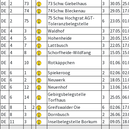
DE
2
73
73 Schw. Giebelhaus
3
30.05.
25.
DE
2
74
74 Schw. Bleckenau
3
29.05.
17.
75 Schw. Hochgrat AGT-
DE
2
75
6
23.05.
01.
Toleranzbelegstelle
DE
4
3
Waldhof
3
27.05.
01.
DE
4
5
Hohenheide
3
20.05.
15.
DE
4
7
Lattbusch
3
22.05.
17.
DE
4
8
Schorfheide-Wildfang
3
15.05.
15.
DE
4
10
Rotkäppchen
3
01.06.
01.
DE
6
1
Spiekeroog
2
02.06.
02.
DE
6
2
Neuwerk
2
18.05.
11.
DE
6
12
Neuenhof
3
13.06.
16.
Gebirgsbelegstelle
DE
6
14
3
25.05.
06.
Torfhaus
DE
8
1
2
Greifswalder Oie
6
02.06.
17.
DE
8
3
Dornbusch
2
26.06.
23.
DE
11
3
Inselbelegstelle Borkum
2
09.05.
18.