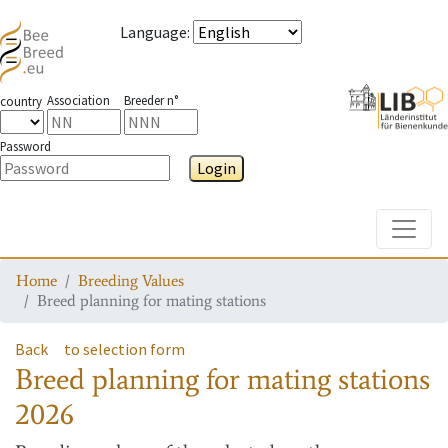
Language
:
Association
Breeder n°
country
Password
Login
Toggle
Home
Breeding Values
Breed planning for mating stations
Back
to selection form
Breed planning for mating stations
2026