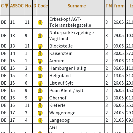
C
▼
ASSOC
No.
D
Code
Surname
TM
from
t
Erbeskopf AGT-
DE
11
11
3
26.05.
21.
Toleranzbelegstelle
Naturpark Erzgebirge-
DE
13
9
3
29.05.
10.
Vogtland
DE
13
11
Blockstelle
3
09.06.
21.
DE
14
1
Kaiserstein
3
30.05.
27.
DE
15
1
Amrum
2
09.06.
21.
DE
15
3
Hamburger Hallig
2
06.06.
11.
DE
15
4
Helgoland
2
13.05.
31.
DE
15
6
List auf Sylt
2
26.05.
20.
DE
15
9
Puan Klent / Sylt
2
26.05.
15.
DE
16
9
Oberhof
3
30.05.
01.
DE
16
11
Kieferle
3
06.06.
25.
DE
17
3
Wangerooge
2
24.05.
29.
DE
17
4
Langeoog
2
31.05.
09.
AGT