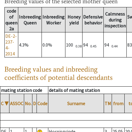
Breeding values
of the selected mother queen
code
Calmness
of
Inbreeding
Inbreeding
Honey
Defensive
S
during
queen
Queen
Worker
yield
behavior
inspection
2a
DE-2-
237-
4.3%
0.0%
100
94
94
8
0.38
0.45
0.44
4-
2014
Breeding values and inbreeding
coefficients of potential descendants
mating station code
details of mating station
C
▼
ASSOC
No.
D
Code
Surname
TM
from
t
DE
1
1
Hornisgrinde
3
25.05.
20.