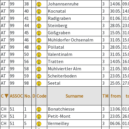
AT
99
38
Johannsenruhe
3
14.06.
09.
AT
99
40
Kocnatal
3
30.05.
14.
AT
99
41
Radlgraben
3
01.06.
31.
AT
99
44
Steinberg
3
28.05.
23.
AT
99
45
Gößgraben
3
15.05.
31.
AT
99
46
Mühldorfer Ochsenalm
3
31.05.
15.
AT
99
48
Pöllatal
3
28.05.
31.
AT
99
50
Valentinalm
3
31.05.
15.
AT
99
56
Tratten
3
14.05.
16.
AT
99
58
Mühlviertler Alm
3
21.05.
30.
AT
99
59
Scheiterboden
3
23.05.
15.
AT
99
98
Seetal
3
25.05.
27.
C
▼
ASSOC
No.
D
Code
Surname
TM
from
t
CH
51
1
Bonatchiesse
3
13.06.
01.
CH
51
3
Petit-Mont
3
23.05.
26.
CH
51
5
Vermeilley
3
06.06.
01.