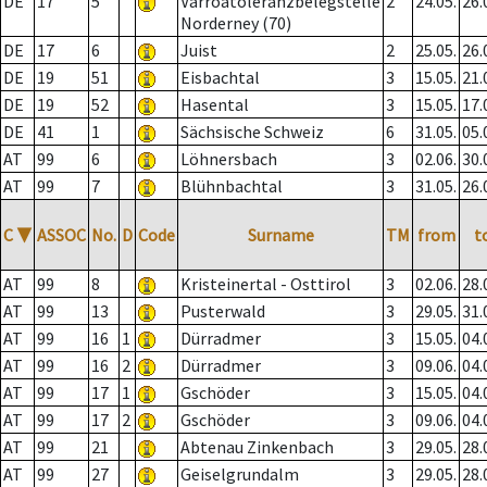
DE
17
5
Varroatoleranzbelegstelle
2
24.05.
26.
Norderney (70)
DE
17
6
Juist
2
25.05.
26.
DE
19
51
Eisbachtal
3
15.05.
21.
DE
19
52
Hasental
3
15.05.
17.
DE
41
1
Sächsische Schweiz
6
31.05.
05.
AT
99
6
Löhnersbach
3
02.06.
30.
AT
99
7
Blühnbachtal
3
31.05.
26.
C
▼
ASSOC
No.
D
Code
Surname
TM
from
t
AT
99
8
Kristeinertal - Osttirol
3
02.06.
28.
AT
99
13
Pusterwald
3
29.05.
31.
AT
99
16
1
Dürradmer
3
15.05.
04.
AT
99
16
2
Dürradmer
3
09.06.
04.
AT
99
17
1
Gschöder
3
15.05.
04.
AT
99
17
2
Gschöder
3
09.06.
04.
AT
99
21
Abtenau Zinkenbach
3
29.05.
28.
AT
99
27
Geiselgrundalm
3
29.05.
28.