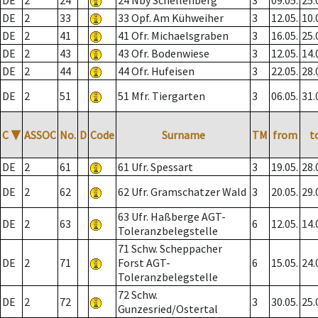
DE
2
24
24 Nby Schellenberg
3
09.05.
25.
DE
2
33
33 Opf. Am Kühweiher
3
12.05.
10.
DE
2
41
41 Ofr. Michaelsgraben
3
16.05.
25.
DE
2
43
43 Ofr. Bodenwiese
3
12.05.
14.
DE
2
44
44 Ofr. Hufeisen
3
22.05.
28.
DE
2
51
51 Mfr. Tiergarten
3
06.05.
31.
C
▼
ASSOC
No.
D
Code
Surname
TM
from
t
DE
2
61
61 Ufr. Spessart
3
19.05.
28.
DE
2
62
62 Ufr. Gramschatzer Wald
3
20.05.
29.
63 Ufr. Haßberge AGT-
DE
2
63
6
12.05.
14.
Toleranzbelegstelle
71 Schw. Scheppacher
DE
2
71
Forst AGT-
6
15.05.
24.
Toleranzbelegstelle
72 Schw.
DE
2
72
3
30.05.
25.
Gunzesried/Ostertal