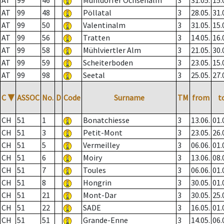
AT
99
46
Mühldorfer Ochsenalm
3
31.05.
15.
AT
99
48
Pöllatal
3
28.05.
31.
AT
99
50
Valentinalm
3
31.05.
15.
AT
99
56
Tratten
3
14.05.
16.
AT
99
58
Mühlviertler Alm
3
21.05.
30.
AT
99
59
Scheiterboden
3
23.05.
15.
AT
99
98
Seetal
3
25.05.
27.
C
▼
ASSOC
No.
D
Code
Surname
TM
from
t
CH
51
1
Bonatchiesse
3
13.06.
01.
CH
51
3
Petit-Mont
3
23.05.
26.
CH
51
5
Vermeilley
3
06.06.
01.
CH
51
6
Moiry
3
13.06.
08.
CH
51
7
Toules
3
06.06.
01.
CH
51
8
Hongrin
3
30.05.
01.
CH
51
21
Mont-Dar
3
30.05.
25.
CH
51
22
SADE
3
16.05.
01.
CH
51
51
Grande-Enne
3
14.05.
06.