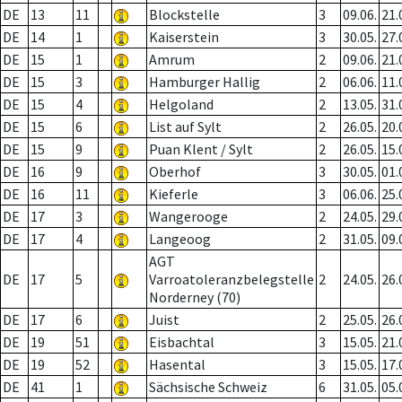
DE
13
11
Blockstelle
3
09.06.
21.
DE
14
1
Kaiserstein
3
30.05.
27.
DE
15
1
Amrum
2
09.06.
21.
DE
15
3
Hamburger Hallig
2
06.06.
11.
DE
15
4
Helgoland
2
13.05.
31.
DE
15
6
List auf Sylt
2
26.05.
20.
DE
15
9
Puan Klent / Sylt
2
26.05.
15.
DE
16
9
Oberhof
3
30.05.
01.
DE
16
11
Kieferle
3
06.06.
25.
DE
17
3
Wangerooge
2
24.05.
29.
DE
17
4
Langeoog
2
31.05.
09.
AGT
DE
17
5
Varroatoleranzbelegstelle
2
24.05.
26.
Norderney (70)
DE
17
6
Juist
2
25.05.
26.
DE
19
51
Eisbachtal
3
15.05.
21.
DE
19
52
Hasental
3
15.05.
17.
DE
41
1
Sächsische Schweiz
6
31.05.
05.