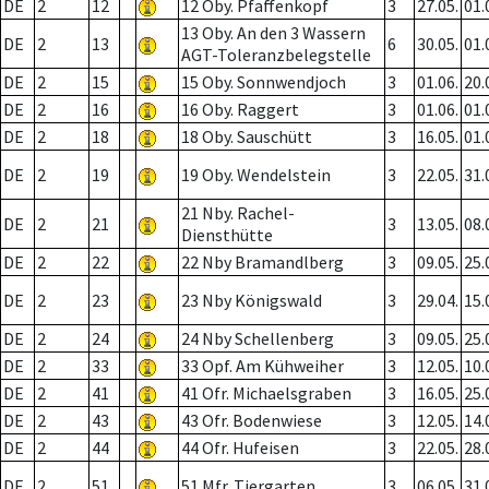
DE
2
12
12 Oby. Pfaffenkopf
3
27.05.
01.
13 Oby. An den 3 Wassern
DE
2
13
6
30.05.
01.
AGT-Toleranzbelegstelle
DE
2
15
15 Oby. Sonnwendjoch
3
01.06.
20.
DE
2
16
16 Oby. Raggert
3
01.06.
01.
DE
2
18
18 Oby. Sauschütt
3
16.05.
01.
DE
2
19
19 Oby. Wendelstein
3
22.05.
31.
21 Nby. Rachel-
DE
2
21
3
13.05.
08.
Diensthütte
DE
2
22
22 Nby Bramandlberg
3
09.05.
25.
DE
2
23
23 Nby Königswald
3
29.04.
15.
DE
2
24
24 Nby Schellenberg
3
09.05.
25.
DE
2
33
33 Opf. Am Kühweiher
3
12.05.
10.
DE
2
41
41 Ofr. Michaelsgraben
3
16.05.
25.
DE
2
43
43 Ofr. Bodenwiese
3
12.05.
14.
DE
2
44
44 Ofr. Hufeisen
3
22.05.
28.
DE
2
51
51 Mfr. Tiergarten
3
06.05.
31.