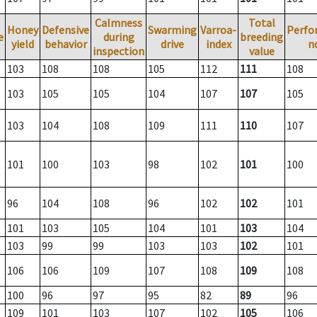
Calmness
Total
Honey
Defensive
Swarming
Varroa-
Perfo
e
during
breeding
yield
behavior
drive
index
n
inspection
value
103
108
108
105
112
111
108
103
105
105
104
107
107
105
103
104
108
109
111
110
107
101
100
103
98
102
101
100
96
104
108
96
102
102
101
101
103
105
104
101
103
104
103
99
99
103
103
102
101
106
106
109
107
108
109
108
100
96
97
95
82
89
96
109
101
103
107
102
105
106