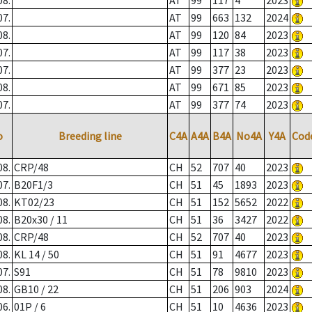
08.
AT
99
117
4
2023
07.
AT
99
663
132
2024
08.
AT
99
120
84
2023
07.
AT
99
117
38
2023
07.
AT
99
377
23
2023
08.
AT
99
671
85
2023
07.
AT
99
377
74
2023
o
Breeding line
C4A
A4A
B4A
No4A
Y4A
Cod
08.
CRP/48
CH
52
707
40
2023
07.
B20F1/3
CH
51
45
1893
2023
08.
KT02/23
CH
51
152
5652
2022
08.
B20x30 / 11
CH
51
36
3427
2022
08.
CRP/48
CH
52
707
40
2023
08.
KL 14 / 50
CH
51
91
4677
2023
07.
S91
CH
51
78
9810
2023
08.
GB10 / 22
CH
51
206
903
2024
06.
01P / 6
CH
51
10
4636
2023