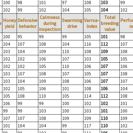
100
98
101
97
108
103
99
102
99
102
104
105
104
102
Calmness
Total
Honey
Defensive
Swarming
Varroa-
Perfo
e
during
breeding
yield
behavior
drive
index
n
inspection
value
100
95
99
99
105
101
98
104
107
108
104
116
112
107
103
104
109
110
108
109
108
102
102
106
107
103
105
105
102
102
105
110
106
107
106
103
107
108
107
105
107
108
103
104
109
108
106
107
107
102
105
106
101
108
106
104
105
108
110
105
114
112
108
106
99
99
100
102
102
101
99
99
103
100
103
101
100
107
107
108
109
109
110
109
101
104
104
99
117
110
102