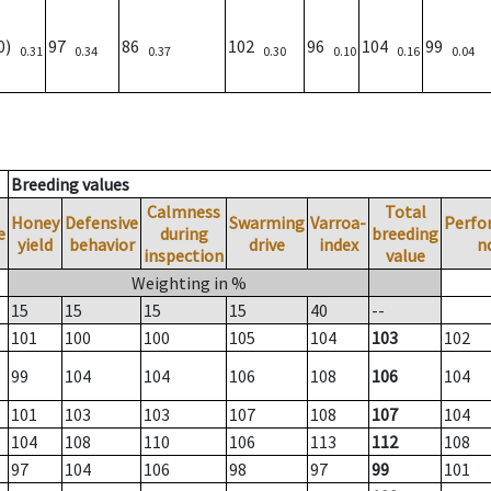
00)
97
86
102
96
104
99
0.31
0.34
0.37
0.30
0.10
0.16
0.04
Breeding values
Calmness
Total
Honey
Defensive
Swarming
Varroa-
Perfo
e
during
breeding
yield
behavior
drive
index
n
inspection
value
Weighting in %
15
15
15
15
40
--
101
100
100
105
104
103
102
99
104
104
106
108
106
104
101
103
103
107
108
107
104
104
108
110
106
113
112
108
97
104
106
98
97
99
101