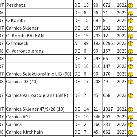
07.
Peschetz
DE
13
90
672
2022
06.
DE
6
36
31
2023
07.
C-Kombi
DE
15
69
8
2022
07.
Carnica Sklenar
DE
16
337
232
2023
07.
C- Kombi BALKAN
DE
15
233
12
2022
07.
C-Troiseck
AT
99
193
62961
2023
08.
C- Varroatoleranz
DE
6
90
167
2023
08.
DE
2
293
66
2023
07.
DE
16
310
147
2023
07.
Carnica Selektionslinie LIB (90)
DE
6
90
170
2023
08.
Carnica-03 (40)
DE
17
208
49
2023
07.
Carnica Varroatoleranz (SMR)
DE
7
45
658
2023
07.
Carnica Sklenar 47/9/26 (13)
DE
14
21
1317
2022
07.
Carnica AGT
DE
19
346
803
2023
07.
Carnica
DE
2
266
231
2023
08.
Carnica Kirchhain
DE
7
45
662
2023