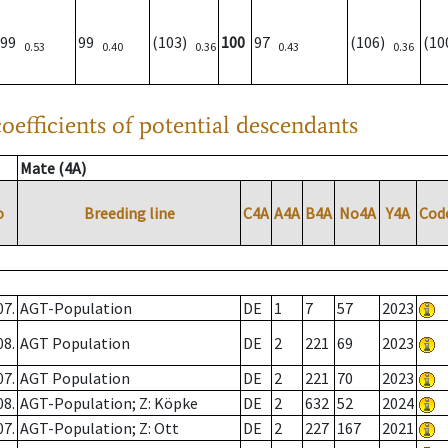
99
99
(103)
100
97
(106)
(1
0.53
0.40
0.36
0.43
0.36
oefficients of potential descendants
Mate (4A)
o
Breeding line
C4A
A4A
B4A
No4A
Y4A
Cod
07.
AGT-Population
DE
1
7
57
2023
08.
AGT Population
DE
2
221
69
2023
07.
AGT Population
DE
2
221
70
2023
08.
AGT-Population; Z: Köpke
DE
2
632
52
2024
07.
AGT-Population; Z: Ott
DE
2
227
167
2021