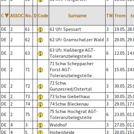
C
▼
ASSOC
No.
D
Code
Surname
TM
from
t
DE
2
61
61 Ufr. Spessart
3
19.05.
28.
DE
2
62
62 Ufr. Gramschatzer Wald
3
20.05.
29.
63 Ufr. Haßberge AGT-
DE
2
63
6
12.05.
14.
Toleranzbelegstelle
71 Schw. Scheppacher
DE
2
71
Forst AGT-
6
15.05.
24.
Toleranzbelegstelle
72 Schw.
DE
2
72
3
30.05.
25.
Gunzesried/Ostertal
DE
2
73
73 Schw. Giebelhaus
3
30.05.
25.
DE
2
74
74 Schw. Bleckenau
3
29.05.
17.
75 Schw. Hochgrat AGT-
DE
2
75
6
23.05.
01.
Toleranzbelegstelle
DE
4
3
Waldhof
3
27.05.
01.
DE
4
5
Hohenheide
3
20.05.
15.