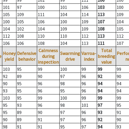
99
99
102
99
111
106
100
101
97
100
101
106
103
100
105
109
111
104
114
113
109
100
105
106
100
109
107
104
104
102
104
109
109
108
105
112
108
110
110
112
113
112
106
106
108
104
113
111
107
Calmness
Total
Honey
Defensive
Swarming
Varroa-
Perfo
e
during
breeding
yield
behavior
drive
index
n
inspection
value
103
95
99
100
99
99
99
92
89
90
97
96
92
90
90
95
96
98
96
94
94
93
95
96
95
96
94
94
103
95
99
100
99
99
99
95
93
96
98
101
97
95
95
89
90
97
96
93
91
90
89
91
97
96
92
90
98
91
91
95
97
94
93