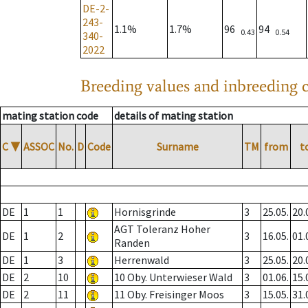
DE-2-
243-
1.1%
1.7%
96
94
0.43
0.54
340-
2022
Breeding values and inbreeding c
mating station code
details of mating station
C
▼
ASSOC
No.
D
Code
Surname
TM
from
t
DE
1
1
Hornisgrinde
3
25.05.
20.
AGT Toleranz Hoher
DE
1
2
3
16.05.
01.
Randen
DE
1
3
Herrenwald
3
25.05.
20.
DE
2
10
10 Oby. Unterwieser Wald
3
01.06.
15.
DE
2
11
11 Oby. Freisinger Moos
3
15.05.
31.