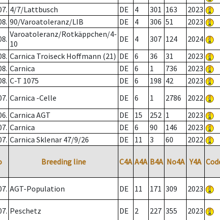
07.
4/7/Lattbusch
DE
4
301
163
2023
08.
90/Varoatoleranz/LIB
DE
4
306
51
2023
Varoatoleranz/Rotkäppchen/4-
08.
DE
4
307
124
2024
10
08.
Carnica Troiseck Hoffmann (21)
DE
6
36
31
2023
08.
Carnica
DE
6
1
736
2023
08.
C-T 1075
DE
6
198
42
2023
07.
Carnica -Celle
DE
6
1
2786
2022
06.
Carnica AGT
DE
15
252
1
2023
07.
Carnica
DE
6
90
146
2023
07.
Carnica Sklenar 47/9/26
DE
11
3
60
2022
o
Breeding line
C4A
A4A
B4A
No4A
Y4A
Cod
07.
AGT-Population
DE
11
171
309
2023
07.
Peschetz
DE
2
227
355
2023