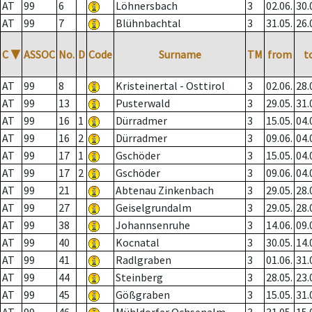
AT
99
6
Löhnersbach
3
02.06.
30.
AT
99
7
Blühnbachtal
3
31.05.
26.
C
▼
ASSOC
No.
D
Code
Surname
TM
from
t
AT
99
8
Kristeinertal - Osttirol
3
02.06.
28.
AT
99
13
Pusterwald
3
29.05.
31.
AT
99
16
1
Dürradmer
3
15.05.
04.
AT
99
16
2
Dürradmer
3
09.06.
04.
AT
99
17
1
Gschöder
3
15.05.
04.
AT
99
17
2
Gschöder
3
09.06.
04.
AT
99
21
Abtenau Zinkenbach
3
29.05.
28.
AT
99
27
Geiselgrundalm
3
29.05.
28.
AT
99
38
Johannsenruhe
3
14.06.
09.
AT
99
40
Kocnatal
3
30.05.
14.
AT
99
41
Radlgraben
3
01.06.
31.
AT
99
44
Steinberg
3
28.05.
23.
AT
99
45
Gößgraben
3
15.05.
31.