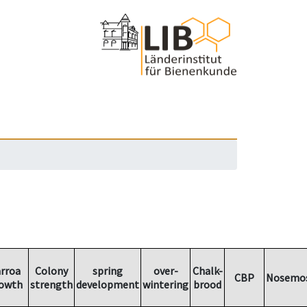
rroa
Colony
spring
over-
Chalk-
CBP
Nosemos
owth
strength
development
wintering
brood