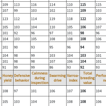
109
113
116
114
110
115
115
107
99
103
102
113
109
103
123
112
114
119
118
122
120
105
103
104
110
105
106
107
101
92
96
97
101
98
96
104
103
105
108
108
108
106
101
90
93
95
96
94
93
104
98
99
103
104
103
101
101
98
98
107
106
104
101
91
99
99
86
93
92
93
Calmness
Total
Honey
Defensive
Swarming
Varroa-
Perfo
e
during
breeding
yield
behavior
drive
index
n
inspection
value
108
97
101
106
107
106
104
105
103
104
109
108
108
106