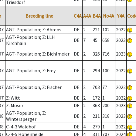
Triesdorf
o
Breeding line
C4A
A4A
B4A
No4A
Y4A
Cod
07.
AGT-Population; Z: Ahrens
DE
2
221
102
2022
AGT-Population; Z: LLH
07.
DE
7
45
658
2023
Kirchhain
07.
AGT-Population; Z: Bichlmeier
DE
2
326
716
2023
07.
AGT-Population, Z: Frey
DE
2
294
100
2022
07.
AGT-Population, Z: Fischer
DE
2
703
77
2022
07.
Z: Witt
DE
2
172
1
2022
07.
Z: Moser
DE
2
363
200
2023
AGT-Population, Z:
08.
DE
2
211
318
2023
Wintersperger
08.
C-4-3 Waldhof
DE
4
279
1
2022
07.
C-4-5 Hohenheide
DE
4
311
707
2024