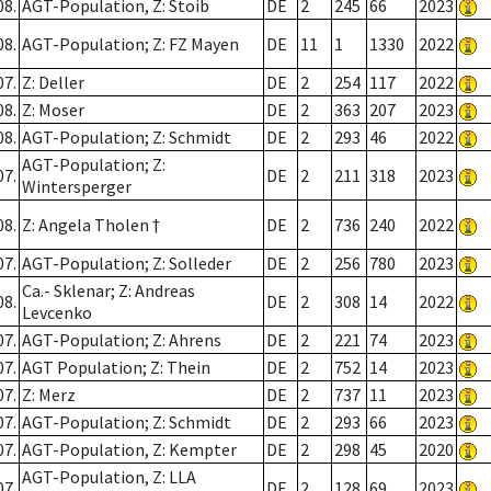
08.
AGT-Population, Z: Stoib
DE
2
245
66
2023
08.
AGT-Population; Z: FZ Mayen
DE
11
1
1330
2022
07.
Z: Deller
DE
2
254
117
2022
08.
Z: Moser
DE
2
363
207
2023
08.
AGT-Population; Z: Schmidt
DE
2
293
46
2022
AGT-Population; Z:
07.
DE
2
211
318
2023
Wintersperger
08.
Z: Angela Tholen †
DE
2
736
240
2022
07.
AGT-Population; Z: Solleder
DE
2
256
780
2023
Ca.- Sklenar; Z: Andreas
08.
DE
2
308
14
2022
Levcenko
07.
AGT-Population; Z: Ahrens
DE
2
221
74
2023
07.
AGT Population; Z: Thein
DE
2
752
14
2023
07.
Z: Merz
DE
2
737
11
2023
07.
AGT-Population; Z: Schmidt
DE
2
293
66
2023
07.
AGT-Population, Z: Kempter
DE
2
298
45
2020
AGT-Population, Z: LLA
07.
DE
2
128
69
2023