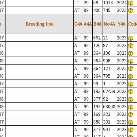
07.
IT
20
68
1013
2024
07.
AT
99
400
745
2023
o
Breeding line
C4A
A4A
B4A
No4A
Y4A
Cod
07.
AT
99
662
21
2023
07.
AT
99
120
87
2023
06.
AT
99
364
106
2023
08.
AT
99
364
908
2023
06.
AT
99
364
121
2022
08.
AT
99
364
705
2023
07.
AT
99
99
1
2023
07.
AT
99
193
62459
2023
08.
AT
99
377
92
2023
08.
AT
99
193
63000
2023
07.
AT
99
169
223
2023
07.
AT
99
888
331
2023
07.
AT
99
377
501
2023