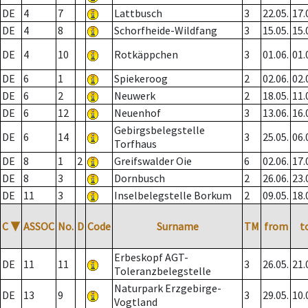
DE
4
7
Lattbusch
3
22.05.
17.
DE
4
8
Schorfheide-Wildfang
3
15.05.
15.
DE
4
10
Rotkäppchen
3
01.06.
01.
DE
6
1
Spiekeroog
2
02.06.
02.
DE
6
2
Neuwerk
2
18.05.
11.
DE
6
12
Neuenhof
3
13.06.
16.
Gebirgsbelegstelle
DE
6
14
3
25.05.
06.
Torfhaus
DE
8
1
2
Greifswalder Oie
6
02.06.
17.
DE
8
3
Dornbusch
2
26.06.
23.
DE
11
3
Inselbelegstelle Borkum
2
09.05.
18.
C
▼
ASSOC
No.
D
Code
Surname
TM
from
t
Erbeskopf AGT-
DE
11
11
3
26.05.
21.
Toleranzbelegstelle
Naturpark Erzgebirge-
DE
13
9
3
29.05.
10.
Vogtland