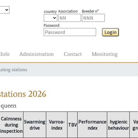
Association
Breeder n°
country
Password
Login
Info
Administration
Contact
Monitoring
ating stations
tations
2026
r queen
Calmness
Swarming
Varroa-
Performance
hygienic
Va
during
TBV
drive
index
ndex
behaviour
gr
inspection