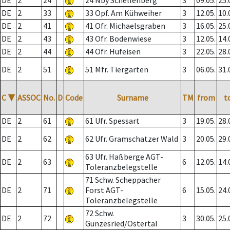
DE
2
24
24 Nby Schellenberg
3
09.05.
25.
DE
2
33
33 Opf. Am Kühweiher
3
12.05.
10.
DE
2
41
41 Ofr. Michaelsgraben
3
16.05.
25.
DE
2
43
43 Ofr. Bodenwiese
3
12.05.
14.
DE
2
44
44 Ofr. Hufeisen
3
22.05.
28.
DE
2
51
51 Mfr. Tiergarten
3
06.05.
31.
C
▼
ASSOC
No.
D
Code
Surname
TM
from
t
DE
2
61
61 Ufr. Spessart
3
19.05.
28.
DE
2
62
62 Ufr. Gramschatzer Wald
3
20.05.
29.
63 Ufr. Haßberge AGT-
DE
2
63
6
12.05.
14.
Toleranzbelegstelle
71 Schw. Scheppacher
DE
2
71
Forst AGT-
6
15.05.
24.
Toleranzbelegstelle
72 Schw.
DE
2
72
3
30.05.
25.
Gunzesried/Ostertal