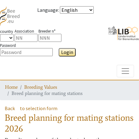
Language
:
Association
Breeder n°
country
Password
Login
Toggle
Home
Breeding Values
Breed planning for mating stations
Back
to selection form
Breed planning for mating stations
2026