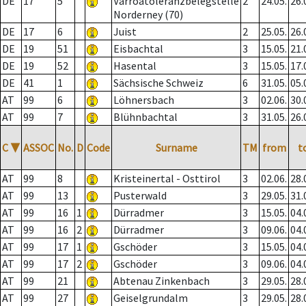
DE
17
5
Varroatoleranzbelegstelle
2
24.05.
26.
Norderney (70)
DE
17
6
Juist
2
25.05.
26.
DE
19
51
Eisbachtal
3
15.05.
21.
DE
19
52
Hasental
3
15.05.
17.
DE
41
1
Sächsische Schweiz
6
31.05.
05.
AT
99
6
Löhnersbach
3
02.06.
30.
AT
99
7
Blühnbachtal
3
31.05.
26.
C
▼
ASSOC
No.
D
Code
Surname
TM
from
t
AT
99
8
Kristeinertal - Osttirol
3
02.06.
28.
AT
99
13
Pusterwald
3
29.05.
31.
AT
99
16
1
Dürradmer
3
15.05.
04.
AT
99
16
2
Dürradmer
3
09.06.
04.
AT
99
17
1
Gschöder
3
15.05.
04.
AT
99
17
2
Gschöder
3
09.06.
04.
AT
99
21
Abtenau Zinkenbach
3
29.05.
28.
AT
99
27
Geiselgrundalm
3
29.05.
28.