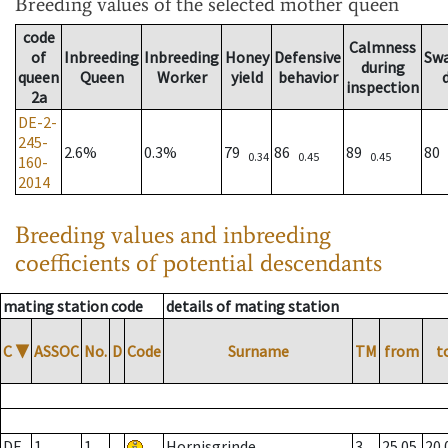
Breeding values
of the selected mother queen
code
Calmness
of
Inbreeding
Inbreeding
Honey
Defensive
Sw
during
queen
Queen
Worker
yield
behavior
inspection
2a
DE-2-
245-
2.6%
0.3%
79
86
89
80
0.34
0.45
0.45
160-
2014
Breeding values and inbreeding
coefficients of potential descendants
mating station code
details of mating station
C
▼
ASSOC
No.
D
Code
Surname
TM
from
t
DE
1
1
Hornisgrinde
3
25.05.
20.