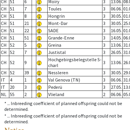
CH
51
6
Moiry
3
13.06.
08.
CH
51
7
Toules
3
06.06.
01.
CH
51
8
Hongrin
3
30.05.
01.
CH
51
21
Mont-Dar
3
30.05.
25.
CH
51
22
SADE
3
16.05.
01.
CH
51
51
Grande-Enne
3
14.05.
06.
CH
52
5
Greina
3
13.06.
31.
CH
52
7
Justistal
3
26.05.
31.
Hochgebirgsbelegstelle S-
CH
52
9
3
13.06.
26.
charl
CH
52
39
Nessleren
3
30.05.
29.
IT
4
1
Val Genova (TN)
3
06.06.
31.
IT
20
3
Pederü
3
27.05.
13.
NL
55
2
Vlieland
2
06.06.
05.
* ...
Inbreeding coefficient of planned offspring could not be
determined.
* ...
Inbreeding coefficient of planned offspring could not be
determined.