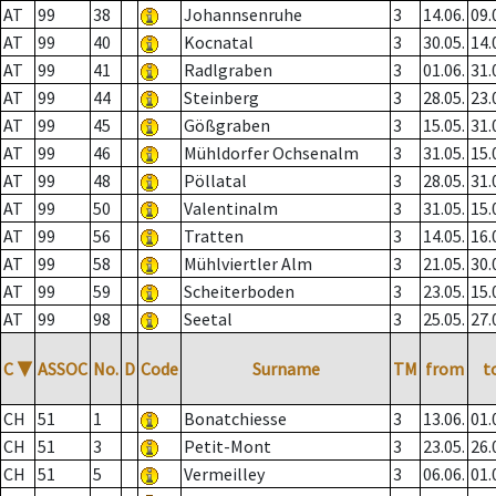
AT
99
38
Johannsenruhe
3
14.06.
09.
AT
99
40
Kocnatal
3
30.05.
14.
AT
99
41
Radlgraben
3
01.06.
31.
AT
99
44
Steinberg
3
28.05.
23.
AT
99
45
Gößgraben
3
15.05.
31.
AT
99
46
Mühldorfer Ochsenalm
3
31.05.
15.
AT
99
48
Pöllatal
3
28.05.
31.
AT
99
50
Valentinalm
3
31.05.
15.
AT
99
56
Tratten
3
14.05.
16.
AT
99
58
Mühlviertler Alm
3
21.05.
30.
AT
99
59
Scheiterboden
3
23.05.
15.
AT
99
98
Seetal
3
25.05.
27.
C
▼
ASSOC
No.
D
Code
Surname
TM
from
t
CH
51
1
Bonatchiesse
3
13.06.
01.
CH
51
3
Petit-Mont
3
23.05.
26.
CH
51
5
Vermeilley
3
06.06.
01.