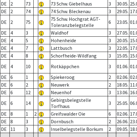
DE
2
73
73 Schw. Giebelhaus
3
30.05.
25.
DE
2
74
74 Schw. Bleckenau
3
29.05.
17.
75 Schw. Hochgrat AGT-
DE
2
75
6
23.05.
01.
Toleranzbelegstelle
DE
4
3
Waldhof
3
27.05.
01.
DE
4
5
Hohenheide
3
20.05.
15.
DE
4
7
Lattbusch
3
22.05.
17.
DE
4
8
Schorfheide-Wildfang
3
15.05.
15.
DE
4
10
Rotkäppchen
3
01.06.
01.
DE
6
1
Spiekeroog
2
02.06.
02.
DE
6
2
Neuwerk
2
18.05.
11.
DE
6
12
Neuenhof
3
13.06.
16.
Gebirgsbelegstelle
DE
6
14
3
25.05.
06.
Torfhaus
DE
8
1
2
Greifswalder Oie
6
02.06.
17.
DE
8
3
Dornbusch
2
26.06.
23.
DE
11
3
Inselbelegstelle Borkum
2
09.05.
18.