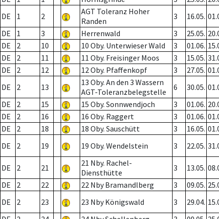
AGT Toleranz Hoher
DE
1
2
3
16.05.
01.
Randen
DE
1
3
Herrenwald
3
25.05.
20.
DE
2
10
10 Oby. Unterwieser Wald
3
01.06.
15.
DE
2
11
11 Oby. Freisinger Moos
3
15.05.
31.
DE
2
12
12 Oby. Pfaffenkopf
3
27.05.
01.
13 Oby. An den 3 Wassern
DE
2
13
6
30.05.
01.
AGT-Toleranzbelegstelle
DE
2
15
15 Oby. Sonnwendjoch
3
01.06.
20.
DE
2
16
16 Oby. Raggert
3
01.06.
01.
DE
2
18
18 Oby. Sauschütt
3
16.05.
01.
DE
2
19
19 Oby. Wendelstein
3
22.05.
31.
21 Nby. Rachel-
DE
2
21
3
13.05.
08.
Diensthütte
DE
2
22
22 Nby Bramandlberg
3
09.05.
25.
DE
2
23
23 Nby Königswald
3
29.04.
15.