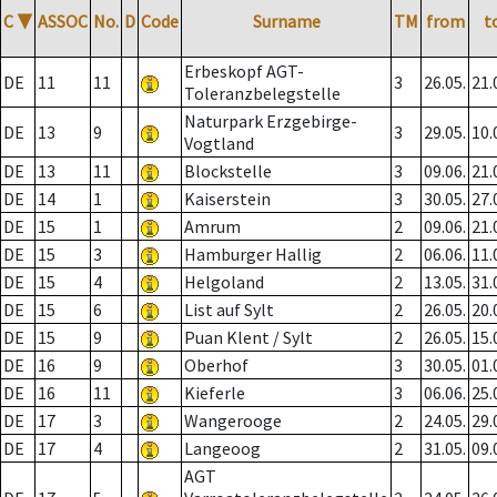
C
▼
ASSOC
No.
D
Code
Surname
TM
from
t
Erbeskopf AGT-
DE
11
11
3
26.05.
21.
Toleranzbelegstelle
Naturpark Erzgebirge-
DE
13
9
3
29.05.
10.
Vogtland
DE
13
11
Blockstelle
3
09.06.
21.
DE
14
1
Kaiserstein
3
30.05.
27.
DE
15
1
Amrum
2
09.06.
21.
DE
15
3
Hamburger Hallig
2
06.06.
11.
DE
15
4
Helgoland
2
13.05.
31.
DE
15
6
List auf Sylt
2
26.05.
20.
DE
15
9
Puan Klent / Sylt
2
26.05.
15.
DE
16
9
Oberhof
3
30.05.
01.
DE
16
11
Kieferle
3
06.06.
25.
DE
17
3
Wangerooge
2
24.05.
29.
DE
17
4
Langeoog
2
31.05.
09.
AGT