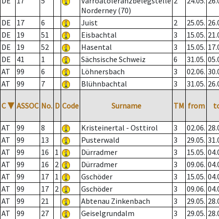
DE
17
5
Varroatoleranzbelegstelle
2
24.05.
26.
Norderney (70)
DE
17
6
Juist
2
25.05.
26.
DE
19
51
Eisbachtal
3
15.05.
21.
DE
19
52
Hasental
3
15.05.
17.
DE
41
1
Sächsische Schweiz
6
31.05.
05.
AT
99
6
Löhnersbach
3
02.06.
30.
AT
99
7
Blühnbachtal
3
31.05.
26.
C
▼
ASSOC
No.
D
Code
Surname
TM
from
t
AT
99
8
Kristeinertal - Osttirol
3
02.06.
28.
AT
99
13
Pusterwald
3
29.05.
31.
AT
99
16
1
Dürradmer
3
15.05.
04.
AT
99
16
2
Dürradmer
3
09.06.
04.
AT
99
17
1
Gschöder
3
15.05.
04.
AT
99
17
2
Gschöder
3
09.06.
04.
AT
99
21
Abtenau Zinkenbach
3
29.05.
28.
AT
99
27
Geiselgrundalm
3
29.05.
28.