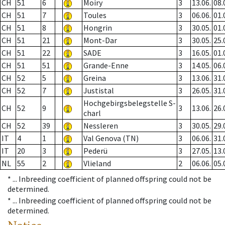
CH
51
6
Moiry
3
13.06.
08.
CH
51
7
Toules
3
06.06.
01.
CH
51
8
Hongrin
3
30.05.
01.
CH
51
21
Mont-Dar
3
30.05.
25.
CH
51
22
SADE
3
16.05.
01.
CH
51
51
Grande-Enne
3
14.05.
06.
CH
52
5
Greina
3
13.06.
31.
CH
52
7
Justistal
3
26.05.
31.
Hochgebirgsbelegstelle S-
CH
52
9
3
13.06.
26.
charl
CH
52
39
Nessleren
3
30.05.
29.
IT
4
1
Val Genova (TN)
3
06.06.
31.
IT
20
3
Pederü
3
27.05.
13.
NL
55
2
Vlieland
2
06.06.
05.
* ...
Inbreeding coefficient of planned offspring could not be
determined.
* ...
Inbreeding coefficient of planned offspring could not be
determined.