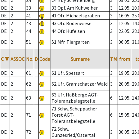
DE
2
24
24 Nby Schellenberg
3
09.05.
25.
DE
2
33
33 Opf. Am Kühweiher
3
12.05.
10.
DE
2
41
41 Ofr. Michaelsgraben
3
16.05.
25.
DE
2
43
43 Ofr. Bodenwiese
3
12.05.
14.
DE
2
44
44 Ofr. Hufeisen
3
22.05.
28.
DE
2
51
51 Mfr. Tiergarten
3
06.05.
31.
C
▼
ASSOC
No.
D
Code
Surname
TM
from
t
DE
2
61
61 Ufr. Spessart
3
19.05.
28.
DE
2
62
62 Ufr. Gramschatzer Wald
3
20.05.
29.
63 Ufr. Haßberge AGT-
DE
2
63
6
12.05.
14.
Toleranzbelegstelle
71 Schw. Scheppacher
DE
2
71
Forst AGT-
6
15.05.
24.
Toleranzbelegstelle
72 Schw.
DE
2
72
3
30.05.
25.
Gunzesried/Ostertal