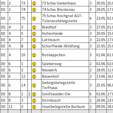
DE
2
73
73 Schw. Giebelhaus
3
30.05.
25.
DE
2
74
74 Schw. Bleckenau
3
29.05.
17.
75 Schw. Hochgrat AGT-
DE
2
75
6
23.05.
01.
Toleranzbelegstelle
DE
4
3
Waldhof
3
27.05.
01.
DE
4
5
Hohenheide
3
20.05.
15.
DE
4
7
Lattbusch
3
22.05.
17.
DE
4
8
Schorfheide-Wildfang
3
15.05.
15.
DE
4
10
Rotkäppchen
3
01.06.
01.
DE
6
1
Spiekeroog
2
02.06.
02.
DE
6
2
Neuwerk
2
18.05.
11.
DE
6
12
Neuenhof
3
13.06.
16.
Gebirgsbelegstelle
DE
6
14
3
25.05.
06.
Torfhaus
DE
8
1
2
Greifswalder Oie
6
02.06.
17.
DE
8
3
Dornbusch
2
26.06.
23.
DE
11
3
Inselbelegstelle Borkum
2
09.05.
18.