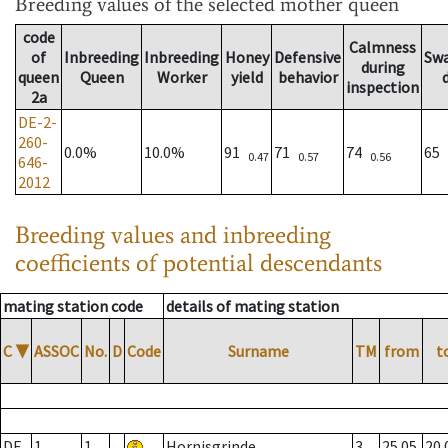
Breeding values
of the selected mother queen
code
Calmness
of
Inbreeding
Inbreeding
Honey
Defensive
Sw
during
queen
Queen
Worker
yield
behavior
inspection
2a
DE-2-
260-
0.0%
10.0%
91
71
74
65
0.47
0.57
0.56
646-
2012
Breeding values and inbreeding
coefficients of potential descendants
mating station code
details of mating station
C
▼
ASSOC
No.
D
Code
Surname
TM
from
t
DE
1
1
Hornisgrinde
3
25.05.
20.