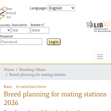
Language
:
Association
Breeder n°
country
Password
Login
Toggle
Home
Breeding Values
Breed planning for mating stations
Back
to selection form
Breed planning for mating stations
2026