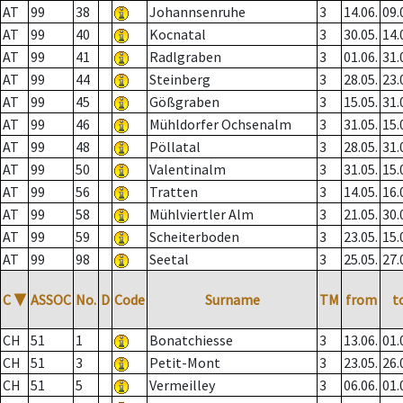
AT
99
38
Johannsenruhe
3
14.06.
09.
AT
99
40
Kocnatal
3
30.05.
14.
AT
99
41
Radlgraben
3
01.06.
31.
AT
99
44
Steinberg
3
28.05.
23.
AT
99
45
Gößgraben
3
15.05.
31.
AT
99
46
Mühldorfer Ochsenalm
3
31.05.
15.
AT
99
48
Pöllatal
3
28.05.
31.
AT
99
50
Valentinalm
3
31.05.
15.
AT
99
56
Tratten
3
14.05.
16.
AT
99
58
Mühlviertler Alm
3
21.05.
30.
AT
99
59
Scheiterboden
3
23.05.
15.
AT
99
98
Seetal
3
25.05.
27.
C
▼
ASSOC
No.
D
Code
Surname
TM
from
t
CH
51
1
Bonatchiesse
3
13.06.
01.
CH
51
3
Petit-Mont
3
23.05.
26.
CH
51
5
Vermeilley
3
06.06.
01.