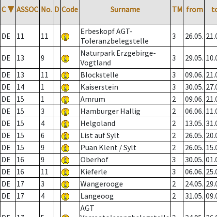
C
▼
ASSOC
No.
D
Code
Surname
TM
from
t
Erbeskopf AGT-
DE
11
11
3
26.05.
21.
Toleranzbelegstelle
Naturpark Erzgebirge-
DE
13
9
3
29.05.
10.
Vogtland
DE
13
11
Blockstelle
3
09.06.
21.
DE
14
1
Kaiserstein
3
30.05.
27.
DE
15
1
Amrum
2
09.06.
21.
DE
15
3
Hamburger Hallig
2
06.06.
11.
DE
15
4
Helgoland
2
13.05.
31.
DE
15
6
List auf Sylt
2
26.05.
20.
DE
15
9
Puan Klent / Sylt
2
26.05.
15.
DE
16
9
Oberhof
3
30.05.
01.
DE
16
11
Kieferle
3
06.06.
25.
DE
17
3
Wangerooge
2
24.05.
29.
DE
17
4
Langeoog
2
31.05.
09.
AGT