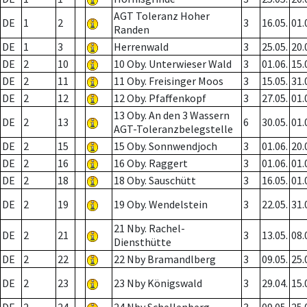
AGT Toleranz Hoher
DE
1
2
3
16.05.
01.
Randen
DE
1
3
Herrenwald
3
25.05.
20.
DE
2
10
10 Oby. Unterwieser Wald
3
01.06.
15.
DE
2
11
11 Oby. Freisinger Moos
3
15.05.
31.
DE
2
12
12 Oby. Pfaffenkopf
3
27.05.
01.
13 Oby. An den 3 Wassern
DE
2
13
6
30.05.
01.
AGT-Toleranzbelegstelle
DE
2
15
15 Oby. Sonnwendjoch
3
01.06.
20.
DE
2
16
16 Oby. Raggert
3
01.06.
01.
DE
2
18
18 Oby. Sauschütt
3
16.05.
01.
DE
2
19
19 Oby. Wendelstein
3
22.05.
31.
21 Nby. Rachel-
DE
2
21
3
13.05.
08.
Diensthütte
DE
2
22
22 Nby Bramandlberg
3
09.05.
25.
DE
2
23
23 Nby Königswald
3
29.04.
15.