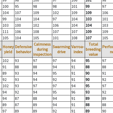
99
98
100
97
106
101
98
100
95
98
98
101
99
97
104
107
109
102
109
109
106
99
104
104
97
104
103
101
103
100
102
106
104
104
103
111
106
108
107
107
109
109
105
104
105
101
108
107
105
Calmness
Total
Honey
Defensive
Swarming
Varroa-
Perfo
e
during
breeding
yield
behavior
drive
index
n
inspection
value
102
93
97
97
94
95
97
91
88
88
94
91
88
88
89
93
94
95
91
90
91
92
93
94
92
91
90
92
102
93
97
97
94
95
97
94
92
94
95
96
93
92
94
87
88
94
91
89
89
89
87
89
94
91
88
88
97
89
89
92
91
89
90