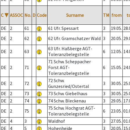
C
▼
ASSOC
No.
D
Code
Surname
TM
from
t
DE
2
61
61 Ufr. Spessart
3
19.05.
28.
DE
2
62
62 Ufr. Gramschatzer Wald
3
20.05.
29.
63 Ufr. Haßberge AGT-
DE
2
63
6
12.05.
14.
Toleranzbelegstelle
71 Schw. Scheppacher
DE
2
71
Forst AGT-
6
15.05.
24.
Toleranzbelegstelle
72 Schw.
DE
2
72
3
30.05.
25.
Gunzesried/Ostertal
DE
2
73
73 Schw. Giebelhaus
3
30.05.
25.
DE
2
74
74 Schw. Bleckenau
3
29.05.
17.
75 Schw. Hochgrat AGT-
DE
2
75
6
23.05.
01.
Toleranzbelegstelle
DE
4
3
Waldhof
3
27.05.
01.
DE
4
5
Hohenheide
3
20.05.
15.