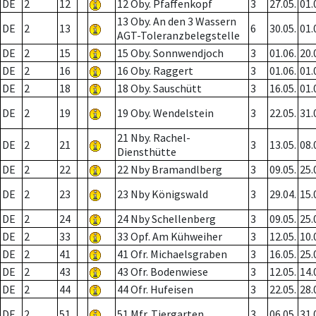
DE
2
12
12 Oby. Pfaffenkopf
3
27.05.
01.
13 Oby. An den 3 Wassern
DE
2
13
6
30.05.
01.
AGT-Toleranzbelegstelle
DE
2
15
15 Oby. Sonnwendjoch
3
01.06.
20.
DE
2
16
16 Oby. Raggert
3
01.06.
01.
DE
2
18
18 Oby. Sauschütt
3
16.05.
01.
DE
2
19
19 Oby. Wendelstein
3
22.05.
31.
21 Nby. Rachel-
DE
2
21
3
13.05.
08.
Diensthütte
DE
2
22
22 Nby Bramandlberg
3
09.05.
25.
DE
2
23
23 Nby Königswald
3
29.04.
15.
DE
2
24
24 Nby Schellenberg
3
09.05.
25.
DE
2
33
33 Opf. Am Kühweiher
3
12.05.
10.
DE
2
41
41 Ofr. Michaelsgraben
3
16.05.
25.
DE
2
43
43 Ofr. Bodenwiese
3
12.05.
14.
DE
2
44
44 Ofr. Hufeisen
3
22.05.
28.
DE
2
51
51 Mfr. Tiergarten
3
06.05.
31.