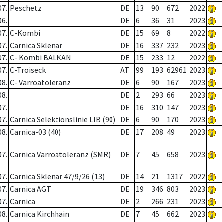
07.
Peschetz
DE
13
90
672
2022
06.
DE
6
36
31
2023
07.
C-Kombi
DE
15
69
8
2022
07.
Carnica Sklenar
DE
16
337
232
2023
07.
C- Kombi BALKAN
DE
15
233
12
2022
07.
C-Troiseck
AT
99
193
62961
2023
08.
C- Varroatoleranz
DE
6
90
167
2023
08.
DE
2
293
66
2023
07.
DE
16
310
147
2023
07.
Carnica Selektionslinie LIB (90)
DE
6
90
170
2023
08.
Carnica-03 (40)
DE
17
208
49
2023
07.
Carnica Varroatoleranz (SMR)
DE
7
45
658
2023
07.
Carnica Sklenar 47/9/26 (13)
DE
14
21
1317
2022
07.
Carnica AGT
DE
19
346
803
2023
07.
Carnica
DE
2
266
231
2023
08.
Carnica Kirchhain
DE
7
45
662
2023