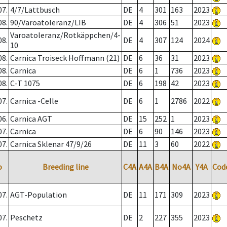
07.
4/7/Lattbusch
DE
4
301
163
2023
08.
90/Varoatoleranz/LIB
DE
4
306
51
2023
Varoatoleranz/Rotkäppchen/4-
08.
DE
4
307
124
2024
10
08.
Carnica Troiseck Hoffmann (21)
DE
6
36
31
2023
08.
Carnica
DE
6
1
736
2023
08.
C-T 1075
DE
6
198
42
2023
07.
Carnica -Celle
DE
6
1
2786
2022
06.
Carnica AGT
DE
15
252
1
2023
07.
Carnica
DE
6
90
146
2023
07.
Carnica Sklenar 47/9/26
DE
11
3
60
2022
o
Breeding line
C4A
A4A
B4A
No4A
Y4A
Cod
07.
AGT-Population
DE
11
171
309
2023
07.
Peschetz
DE
2
227
355
2023