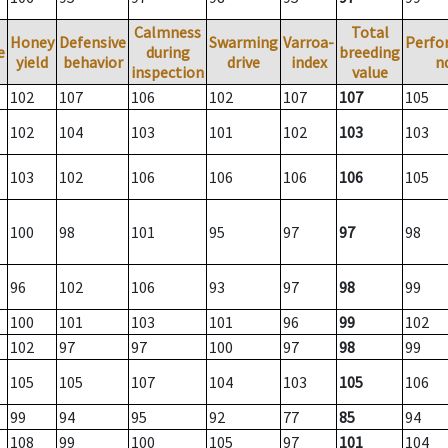
Calmness
Total
Honey
Defensive
Swarming
Varroa-
Perfo
e
during
breeding
yield
behavior
drive
index
n
inspection
value
102
107
106
102
107
107
105
102
104
103
101
102
103
103
103
102
106
106
106
106
105
100
98
101
95
97
97
98
96
102
106
93
97
98
99
100
101
103
101
96
99
102
102
97
97
100
97
98
99
105
105
107
104
103
105
106
99
94
95
92
77
85
94
108
99
100
105
97
101
104