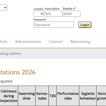
Association
Breeder n°
country
Password
Login
Info
Administration
Contact
Monitoring
ating stations
tations
2026
r queen
Calmness
Swarming
Varroa-
Performance
hygienic
Varr
during
TBV
drive
index
ndex
behaviour
grow
inspection