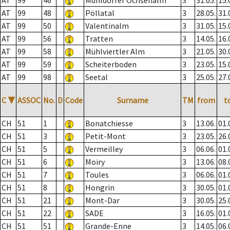
AT
99
46
Mühldorfer Ochsenalm
3
31.05.
15.
AT
99
48
Pöllatal
3
28.05.
31.
AT
99
50
Valentinalm
3
31.05.
15.
AT
99
56
Tratten
3
14.05.
16.
AT
99
58
Mühlviertler Alm
3
21.05.
30.
AT
99
59
Scheiterboden
3
23.05.
15.
AT
99
98
Seetal
3
25.05.
27.
C
▼
ASSOC
No.
D
Code
Surname
TM
from
t
CH
51
1
Bonatchiesse
3
13.06.
01.
CH
51
3
Petit-Mont
3
23.05.
26.
CH
51
5
Vermeilley
3
06.06.
01.
CH
51
6
Moiry
3
13.06.
08.
CH
51
7
Toules
3
06.06.
01.
CH
51
8
Hongrin
3
30.05.
01.
CH
51
21
Mont-Dar
3
30.05.
25.
CH
51
22
SADE
3
16.05.
01.
CH
51
51
Grande-Enne
3
14.05.
06.