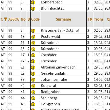
AT
99
6
Löhnersbach
3
02.06.
30.
AT
99
7
Blühnbachtal
3
31.05.
26.
C
▼
ASSOC
No.
D
Code
Surname
TM
from
t
AT
99
8
Kristeinertal - Osttirol
3
02.06.
28.
AT
99
13
Pusterwald
3
29.05.
31.
AT
99
16
1
Dürradmer
3
15.05.
04.
AT
99
16
2
Dürradmer
3
09.06.
04.
AT
99
17
1
Gschöder
3
15.05.
04.
AT
99
17
2
Gschöder
3
09.06.
04.
AT
99
21
Abtenau Zinkenbach
3
29.05.
28.
AT
99
27
Geiselgrundalm
3
29.05.
28.
AT
99
38
Johannsenruhe
3
14.06.
09.
AT
99
40
Kocnatal
3
30.05.
14.
AT
99
41
Radlgraben
3
01.06.
31.
AT
99
44
Steinberg
3
28.05.
23.
AT
99
45
Gößgraben
3
15.05.
31.