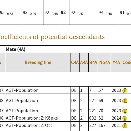
95
93
92
92
92
94
91
0.53
0.49
0.48
0.47
0.48
0.
oefficients of potential descendants
Mate (4A)
o
Breeding line
C4A
A4A
B4A
No4A
Y4A
Cod
07.
AGT-Population
DE
1
7
57
2023
08.
AGT Population
DE
2
221
69
2023
07.
AGT Population
DE
2
221
70
2023
08.
AGT-Population; Z: Köpke
DE
2
632
52
2024
07.
AGT-Population; Z: Ott
DE
2
227
167
2021