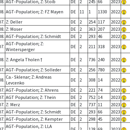
08.
AGT-Population, Z: Stoib
DE
2
245
66
2023
08.
AGT-Population; Z: FZ Mayen
DE
11
1
1330
2022
07.
Z: Deller
DE
2
254
117
2022
08.
Z: Moser
DE
2
363
207
2023
08.
AGT-Population; Z: Schmidt
DE
2
293
46
2022
AGT-Population; Z:
07.
DE
2
211
318
2023
Wintersperger
08.
Z: Angela Tholen †
DE
2
736
240
2022
07.
AGT-Population; Z: Solleder
DE
2
256
780
2023
Ca.- Sklenar; Z: Andreas
08.
DE
2
308
14
2022
Levcenko
07.
AGT-Population; Z: Ahrens
DE
2
221
74
2023
07.
AGT Population; Z: Thein
DE
2
752
14
2023
07.
Z: Merz
DE
2
737
11
2023
07.
AGT-Population; Z: Schmidt
DE
2
293
66
2023
07.
AGT-Population, Z: Kempter
DE
2
298
45
2020
AGT-Population, Z: LLA
07.
DE
2
128
69
2023