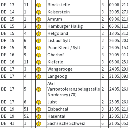
DE
13
11
Blockstelle
3
09.06.
21.
DE
14
1
Kaiserstein
3
30.05.
27.
DE
15
1
Amrum
2
09.06.
21.
DE
15
3
Hamburger Hallig
2
06.06.
11.
DE
15
4
Helgoland
2
13.05.
31.
DE
15
6
List auf Sylt
2
26.05.
20.
DE
15
9
Puan Klent / Sylt
2
26.05.
15.
DE
16
9
Oberhof
3
30.05.
01.
DE
16
11
Kieferle
3
06.06.
25.
DE
17
3
Wangerooge
2
24.05.
29.
DE
17
4
Langeoog
2
31.05.
09.
AGT
DE
17
5
Varroatoleranzbelegstelle
2
24.05.
26.
Norderney (70)
DE
17
6
Juist
2
25.05.
26.
DE
19
51
Eisbachtal
3
15.05.
21.
DE
19
52
Hasental
3
15.05.
17.
DE
41
1
Sächsische Schweiz
6
31.05.
05.