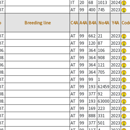
07.
IT
20
68
1013
2024
07.
AT
99
400
745
2023
o
Breeding line
C4A
A4A
B4A
No4A
Y4A
Cod
07.
AT
99
662
21
2023
07.
AT
99
120
87
2023
06.
AT
99
364
106
2023
08.
AT
99
364
908
2023
06.
AT
99
364
121
2022
08.
AT
99
364
705
2023
07.
AT
99
99
1
2023
07.
AT
99
193
62459
2023
08.
AT
99
377
92
2023
08.
AT
99
193
63000
2023
07.
AT
99
169
223
2023
07.
AT
99
888
331
2023
07.
AT
99
377
501
2023