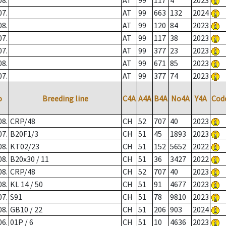
08.
AT
99
117
4
2023
07.
AT
99
663
132
2024
08.
AT
99
120
84
2023
07.
AT
99
117
38
2023
07.
AT
99
377
23
2023
08.
AT
99
671
85
2023
07.
AT
99
377
74
2023
o
Breeding line
C4A
A4A
B4A
No4A
Y4A
Cod
08.
CRP/48
CH
52
707
40
2023
07.
B20F1/3
CH
51
45
1893
2023
08.
KT02/23
CH
51
152
5652
2022
08.
B20x30 / 11
CH
51
36
3427
2022
08.
CRP/48
CH
52
707
40
2023
08.
KL 14 / 50
CH
51
91
4677
2023
07.
S91
CH
51
78
9810
2023
08.
GB10 / 22
CH
51
206
903
2024
06.
01P / 6
CH
51
10
4636
2023