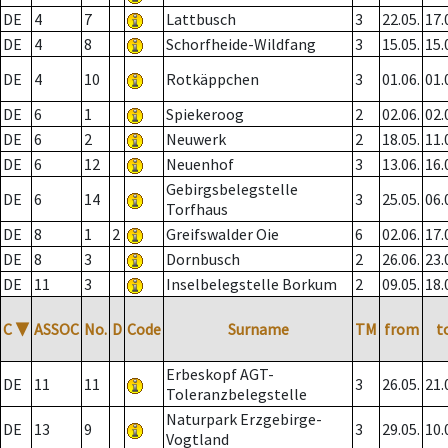
DE
4
7
Lattbusch
3
22.05.
17.
DE
4
8
Schorfheide-Wildfang
3
15.05.
15.
DE
4
10
Rotkäppchen
3
01.06.
01.
DE
6
1
Spiekeroog
2
02.06.
02.
DE
6
2
Neuwerk
2
18.05.
11.
DE
6
12
Neuenhof
3
13.06.
16.
Gebirgsbelegstelle
DE
6
14
3
25.05.
06.
Torfhaus
DE
8
1
2
Greifswalder Oie
6
02.06.
17.
DE
8
3
Dornbusch
2
26.06.
23.
DE
11
3
Inselbelegstelle Borkum
2
09.05.
18.
C
▼
ASSOC
No.
D
Code
Surname
TM
from
t
Erbeskopf AGT-
DE
11
11
3
26.05.
21.
Toleranzbelegstelle
Naturpark Erzgebirge-
DE
13
9
3
29.05.
10.
Vogtland