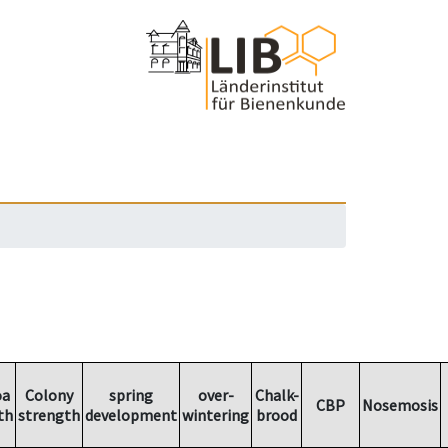
oa
Colony
spring
over-
Chalk-
CBP
Nosemosis
th
strength
development
wintering
brood