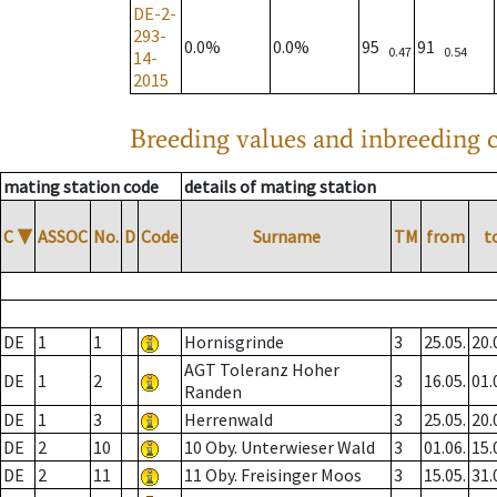
DE-2-
293-
0.0%
0.0%
95
91
0.47
0.54
14-
2015
Breeding values and inbreeding c
mating station code
details of mating station
C
▼
ASSOC
No.
D
Code
Surname
TM
from
t
DE
1
1
Hornisgrinde
3
25.05.
20.
AGT Toleranz Hoher
DE
1
2
3
16.05.
01.
Randen
DE
1
3
Herrenwald
3
25.05.
20.
DE
2
10
10 Oby. Unterwieser Wald
3
01.06.
15.
DE
2
11
11 Oby. Freisinger Moos
3
15.05.
31.