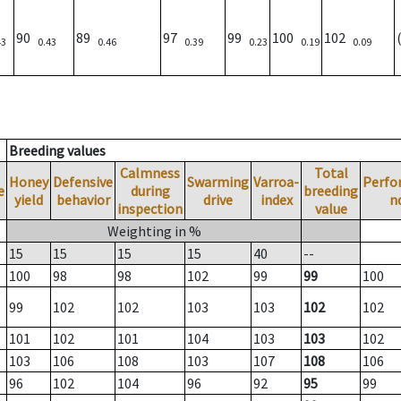
90
89
97
99
100
102
43
0.43
0.46
0.39
0.23
0.19
0.09
Breeding values
Calmness
Total
Honey
Defensive
Swarming
Varroa-
Perfo
e
during
breeding
yield
behavior
drive
index
n
inspection
value
Weighting in %
15
15
15
15
40
--
100
98
98
102
99
99
100
99
102
102
103
103
102
102
101
102
101
104
103
103
102
103
106
108
103
107
108
106
96
102
104
96
92
95
99