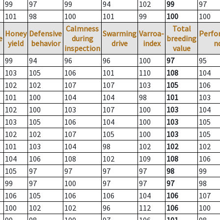
99
97
99
94
102
99
97
101
98
100
101
99
100
100
Calmness
Total
Honey
Defensive
Swarming
Varroa-
Perfo
e
during
breeding
yield
behavior
drive
index
n
inspection
value
99
94
96
96
100
97
95
103
105
106
101
110
108
104
102
102
107
107
103
105
106
101
100
104
104
98
101
103
102
100
103
107
100
103
104
103
105
106
104
100
103
105
102
102
107
105
100
103
105
101
103
104
98
102
102
102
104
106
108
102
109
108
106
105
97
97
97
97
98
99
99
97
100
97
97
97
98
106
105
106
106
104
106
107
100
102
102
96
112
106
100