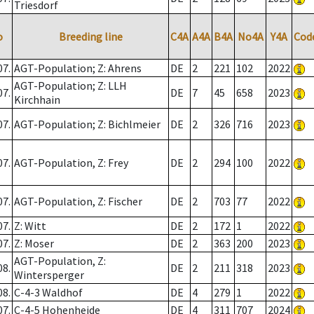
Triesdorf
o
Breeding line
C4A
A4A
B4A
No4A
Y4A
Cod
07.
AGT-Population; Z: Ahrens
DE
2
221
102
2022
AGT-Population; Z: LLH
07.
DE
7
45
658
2023
Kirchhain
07.
AGT-Population; Z: Bichlmeier
DE
2
326
716
2023
07.
AGT-Population, Z: Frey
DE
2
294
100
2022
07.
AGT-Population, Z: Fischer
DE
2
703
77
2022
07.
Z: Witt
DE
2
172
1
2022
07.
Z: Moser
DE
2
363
200
2023
AGT-Population, Z:
08.
DE
2
211
318
2023
Wintersperger
08.
C-4-3 Waldhof
DE
4
279
1
2022
07.
C-4-5 Hohenheide
DE
4
311
707
2024