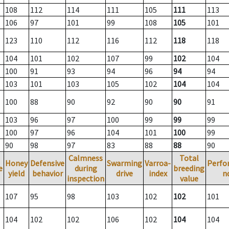
108
112
114
111
105
111
113
106
97
101
99
108
105
101
123
110
112
116
112
118
118
104
101
102
107
99
102
104
100
91
93
94
96
94
94
103
101
103
105
102
104
104
100
88
90
92
90
90
91
103
96
97
100
99
99
99
100
97
96
104
101
100
99
90
98
97
83
88
88
90
Calmness
Total
Honey
Defensive
Swarming
Varroa-
Perfo
e
during
breeding
yield
behavior
drive
index
n
inspection
value
107
95
98
103
102
102
101
104
102
102
106
102
104
104