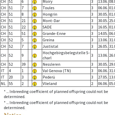
CH
51
6
Moiry
3
13.06.
08.
CH
51
7
Toules
3
06.06.
01.
CH
51
8
Hongrin
3
30.05.
01.
CH
51
21
Mont-Dar
3
30.05.
25.
CH
51
22
SADE
3
16.05.
01.
CH
51
51
Grande-Enne
3
14.05.
06.
CH
52
5
Greina
3
13.06.
31.
CH
52
7
Justistal
3
26.05.
31.
Hochgebirgsbelegstelle S-
CH
52
9
3
13.06.
26.
charl
CH
52
39
Nessleren
3
30.05.
29.
IT
4
1
Val Genova (TN)
3
06.06.
31.
IT
20
3
Pederü
3
27.05.
13.
NL
55
2
Vlieland
2
06.06.
05.
* ...
Inbreeding coefficient of planned offspring could not be
determined.
* ...
Inbreeding coefficient of planned offspring could not be
determined.