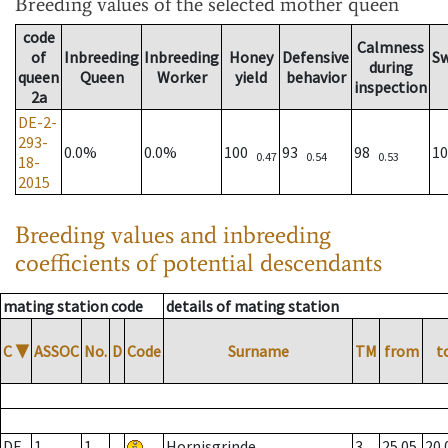
Breeding values
of the selected mother queen
code
Calmness
of
Inbreeding
Inbreeding
Honey
Defensive
S
during
queen
Queen
Worker
yield
behavior
inspection
2a
DE-2-
293-
0.0%
0.0%
100
93
98
1
0.47
0.54
0.53
18-
2015
Breeding values and inbreeding
coefficients of potential descendants
mating station code
details of mating station
C
▼
ASSOC
No.
D
Code
Surname
TM
from
t
DE
1
1
Hornisgrinde
3
25.05.
20.