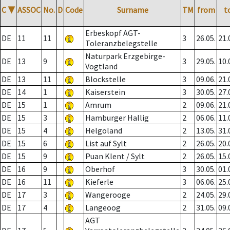
C
▼
ASSOC
No.
D
Code
Surname
TM
from
t
Erbeskopf AGT-
DE
11
11
3
26.05.
21.
Toleranzbelegstelle
Naturpark Erzgebirge-
DE
13
9
3
29.05.
10.
Vogtland
DE
13
11
Blockstelle
3
09.06.
21.
DE
14
1
Kaiserstein
3
30.05.
27.
DE
15
1
Amrum
2
09.06.
21.
DE
15
3
Hamburger Hallig
2
06.06.
11.
DE
15
4
Helgoland
2
13.05.
31.
DE
15
6
List auf Sylt
2
26.05.
20.
DE
15
9
Puan Klent / Sylt
2
26.05.
15.
DE
16
9
Oberhof
3
30.05.
01.
DE
16
11
Kieferle
3
06.06.
25.
DE
17
3
Wangerooge
2
24.05.
29.
DE
17
4
Langeoog
2
31.05.
09.
AGT