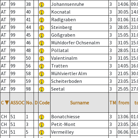
AT
99
38
Johannsenruhe
3
14.06.
09.
AT
99
40
Kocnatal
3
30.05.
14.
AT
99
41
Radlgraben
3
01.06.
31.
AT
99
44
Steinberg
3
28.05.
23.
AT
99
45
Gößgraben
3
15.05.
31.
AT
99
46
Mühldorfer Ochsenalm
3
31.05.
15.
AT
99
48
Pöllatal
3
28.05.
31.
AT
99
50
Valentinalm
3
31.05.
15.
AT
99
56
Tratten
3
14.05.
16.
AT
99
58
Mühlviertler Alm
3
21.05.
30.
AT
99
59
Scheiterboden
3
23.05.
15.
AT
99
98
Seetal
3
25.05.
27.
C
▼
ASSOC
No.
D
Code
Surname
TM
from
t
CH
51
1
Bonatchiesse
3
13.06.
01.
CH
51
3
Petit-Mont
3
23.05.
26.
CH
51
5
Vermeilley
3
06.06.
01.