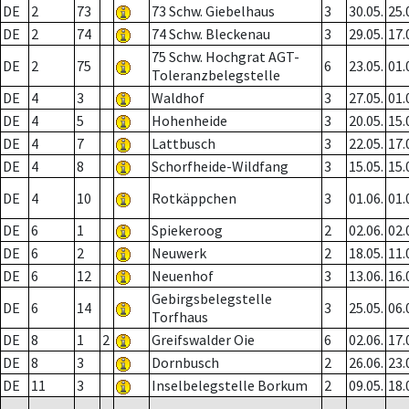
DE
2
73
73 Schw. Giebelhaus
3
30.05.
25.
DE
2
74
74 Schw. Bleckenau
3
29.05.
17.
75 Schw. Hochgrat AGT-
DE
2
75
6
23.05.
01.
Toleranzbelegstelle
DE
4
3
Waldhof
3
27.05.
01.
DE
4
5
Hohenheide
3
20.05.
15.
DE
4
7
Lattbusch
3
22.05.
17.
DE
4
8
Schorfheide-Wildfang
3
15.05.
15.
DE
4
10
Rotkäppchen
3
01.06.
01.
DE
6
1
Spiekeroog
2
02.06.
02.
DE
6
2
Neuwerk
2
18.05.
11.
DE
6
12
Neuenhof
3
13.06.
16.
Gebirgsbelegstelle
DE
6
14
3
25.05.
06.
Torfhaus
DE
8
1
2
Greifswalder Oie
6
02.06.
17.
DE
8
3
Dornbusch
2
26.06.
23.
DE
11
3
Inselbelegstelle Borkum
2
09.05.
18.