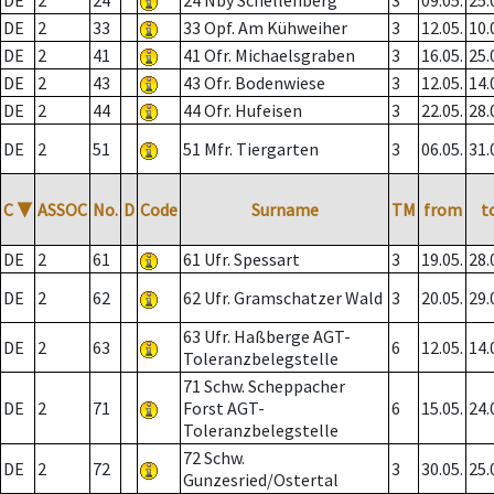
DE
2
24
24 Nby Schellenberg
3
09.05.
25.
DE
2
33
33 Opf. Am Kühweiher
3
12.05.
10.
DE
2
41
41 Ofr. Michaelsgraben
3
16.05.
25.
DE
2
43
43 Ofr. Bodenwiese
3
12.05.
14.
DE
2
44
44 Ofr. Hufeisen
3
22.05.
28.
DE
2
51
51 Mfr. Tiergarten
3
06.05.
31.
C
▼
ASSOC
No.
D
Code
Surname
TM
from
t
DE
2
61
61 Ufr. Spessart
3
19.05.
28.
DE
2
62
62 Ufr. Gramschatzer Wald
3
20.05.
29.
63 Ufr. Haßberge AGT-
DE
2
63
6
12.05.
14.
Toleranzbelegstelle
71 Schw. Scheppacher
DE
2
71
Forst AGT-
6
15.05.
24.
Toleranzbelegstelle
72 Schw.
DE
2
72
3
30.05.
25.
Gunzesried/Ostertal