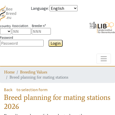
Language
:
Association
Breeder n°
country
Password
Login
Toggle
Home
Breeding Values
Breed planning for mating stations
Back
to selection form
Breed planning for mating stations
2026