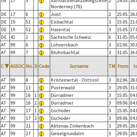
DE
17
5
Varroatoleranzbelegstelle
2
24.05.
26.
Norderney (70)
DE
17
6
Juist
2
25.05.
26.
DE
19
51
Eisbachtal
3
15.05.
21.
DE
19
52
Hasental
3
15.05.
17.
DE
41
1
Sächsische Schweiz
6
31.05.
05.
AT
99
6
Löhnersbach
3
02.06.
30.
AT
99
7
Blühnbachtal
3
31.05.
26.
C
▼
ASSOC
No.
D
Code
Surname
TM
from
t
AT
99
8
Kristeinertal - Osttirol
3
02.06.
28.
AT
99
13
Pusterwald
3
29.05.
31.
AT
99
16
1
Dürradmer
3
15.05.
04.
AT
99
16
2
Dürradmer
3
09.06.
04.
AT
99
17
1
Gschöder
3
15.05.
04.
AT
99
17
2
Gschöder
3
09.06.
04.
AT
99
21
Abtenau Zinkenbach
3
29.05.
28.
AT
99
27
Geiselgrundalm
3
29.05.
28.