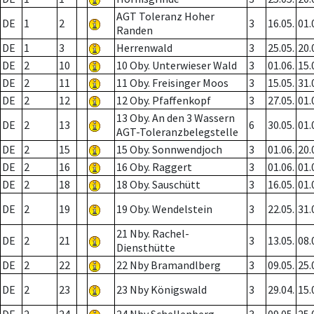
AGT Toleranz Hoher
DE
1
2
3
16.05.
01.
Randen
DE
1
3
Herrenwald
3
25.05.
20.
DE
2
10
10 Oby. Unterwieser Wald
3
01.06.
15.
DE
2
11
11 Oby. Freisinger Moos
3
15.05.
31.
DE
2
12
12 Oby. Pfaffenkopf
3
27.05.
01.
13 Oby. An den 3 Wassern
DE
2
13
6
30.05.
01.
AGT-Toleranzbelegstelle
DE
2
15
15 Oby. Sonnwendjoch
3
01.06.
20.
DE
2
16
16 Oby. Raggert
3
01.06.
01.
DE
2
18
18 Oby. Sauschütt
3
16.05.
01.
DE
2
19
19 Oby. Wendelstein
3
22.05.
31.
21 Nby. Rachel-
DE
2
21
3
13.05.
08.
Diensthütte
DE
2
22
22 Nby Bramandlberg
3
09.05.
25.
DE
2
23
23 Nby Königswald
3
29.04.
15.