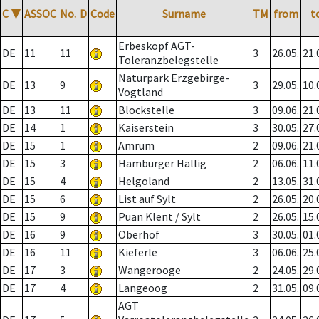
C
▼
ASSOC
No.
D
Code
Surname
TM
from
t
Erbeskopf AGT-
DE
11
11
3
26.05.
21.
Toleranzbelegstelle
Naturpark Erzgebirge-
DE
13
9
3
29.05.
10.
Vogtland
DE
13
11
Blockstelle
3
09.06.
21.
DE
14
1
Kaiserstein
3
30.05.
27.
DE
15
1
Amrum
2
09.06.
21.
DE
15
3
Hamburger Hallig
2
06.06.
11.
DE
15
4
Helgoland
2
13.05.
31.
DE
15
6
List auf Sylt
2
26.05.
20.
DE
15
9
Puan Klent / Sylt
2
26.05.
15.
DE
16
9
Oberhof
3
30.05.
01.
DE
16
11
Kieferle
3
06.06.
25.
DE
17
3
Wangerooge
2
24.05.
29.
DE
17
4
Langeoog
2
31.05.
09.
AGT