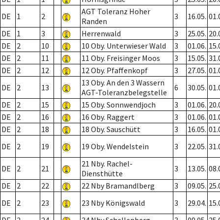
AGT Toleranz Hoher
DE
1
2
3
16.05.
01.
Randen
DE
1
3
Herrenwald
3
25.05.
20.
DE
2
10
10 Oby. Unterwieser Wald
3
01.06.
15.
DE
2
11
11 Oby. Freisinger Moos
3
15.05.
31.
DE
2
12
12 Oby. Pfaffenkopf
3
27.05.
01.
13 Oby. An den 3 Wassern
DE
2
13
6
30.05.
01.
AGT-Toleranzbelegstelle
DE
2
15
15 Oby. Sonnwendjoch
3
01.06.
20.
DE
2
16
16 Oby. Raggert
3
01.06.
01.
DE
2
18
18 Oby. Sauschütt
3
16.05.
01.
DE
2
19
19 Oby. Wendelstein
3
22.05.
31.
21 Nby. Rachel-
DE
2
21
3
13.05.
08.
Diensthütte
DE
2
22
22 Nby Bramandlberg
3
09.05.
25.
DE
2
23
23 Nby Königswald
3
29.04.
15.