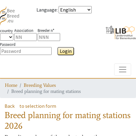
Language
:
Association
Breeder n°
country
Password
Login
Toggle
Home
Breeding Values
Breed planning for mating stations
Back
to selection form
Breed planning for mating stations
2026