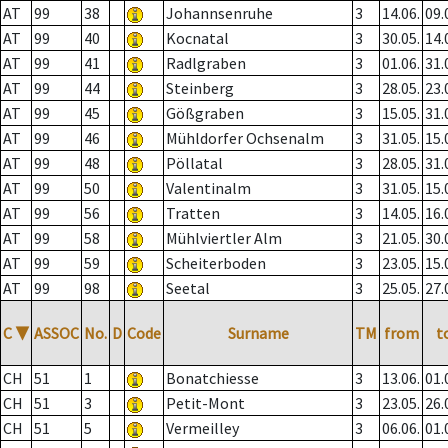
AT
99
38
Johannsenruhe
3
14.06.
09.
AT
99
40
Kocnatal
3
30.05.
14.
AT
99
41
Radlgraben
3
01.06.
31.
AT
99
44
Steinberg
3
28.05.
23.
AT
99
45
Gößgraben
3
15.05.
31.
AT
99
46
Mühldorfer Ochsenalm
3
31.05.
15.
AT
99
48
Pöllatal
3
28.05.
31.
AT
99
50
Valentinalm
3
31.05.
15.
AT
99
56
Tratten
3
14.05.
16.
AT
99
58
Mühlviertler Alm
3
21.05.
30.
AT
99
59
Scheiterboden
3
23.05.
15.
AT
99
98
Seetal
3
25.05.
27.
C
▼
ASSOC
No.
D
Code
Surname
TM
from
t
CH
51
1
Bonatchiesse
3
13.06.
01.
CH
51
3
Petit-Mont
3
23.05.
26.
CH
51
5
Vermeilley
3
06.06.
01.