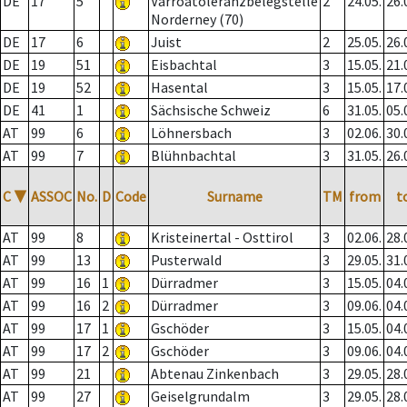
DE
17
5
Varroatoleranzbelegstelle
2
24.05.
26.
Norderney (70)
DE
17
6
Juist
2
25.05.
26.
DE
19
51
Eisbachtal
3
15.05.
21.
DE
19
52
Hasental
3
15.05.
17.
DE
41
1
Sächsische Schweiz
6
31.05.
05.
AT
99
6
Löhnersbach
3
02.06.
30.
AT
99
7
Blühnbachtal
3
31.05.
26.
C
▼
ASSOC
No.
D
Code
Surname
TM
from
t
AT
99
8
Kristeinertal - Osttirol
3
02.06.
28.
AT
99
13
Pusterwald
3
29.05.
31.
AT
99
16
1
Dürradmer
3
15.05.
04.
AT
99
16
2
Dürradmer
3
09.06.
04.
AT
99
17
1
Gschöder
3
15.05.
04.
AT
99
17
2
Gschöder
3
09.06.
04.
AT
99
21
Abtenau Zinkenbach
3
29.05.
28.
AT
99
27
Geiselgrundalm
3
29.05.
28.