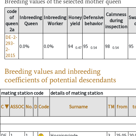
Breeding values
of the selected mother queen
code
Calmness
of
Inbreeding
Inbreeding
Honey
Defensive
Sw
during
queen
Queen
Worker
yield
behavior
inspection
2a
DE-2-
293-
0.0%
0.0%
94
95
98
95
0.47
0.54
0.54
2-
2015
Breeding values and inbreeding
coefficients of potential descendants
mating station code
details of mating station
C
▼
ASSOC
No.
D
Code
Surname
TM
from
t
DE
1
1
Hornisgrinde
3
25.05.
20.