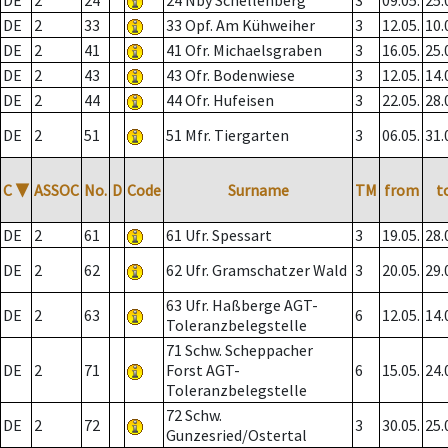
DE
2
24
24 Nby Schellenberg
3
09.05.
25.
DE
2
33
33 Opf. Am Kühweiher
3
12.05.
10.
DE
2
41
41 Ofr. Michaelsgraben
3
16.05.
25.
DE
2
43
43 Ofr. Bodenwiese
3
12.05.
14.
DE
2
44
44 Ofr. Hufeisen
3
22.05.
28.
DE
2
51
51 Mfr. Tiergarten
3
06.05.
31.
C
▼
ASSOC
No.
D
Code
Surname
TM
from
t
DE
2
61
61 Ufr. Spessart
3
19.05.
28.
DE
2
62
62 Ufr. Gramschatzer Wald
3
20.05.
29.
63 Ufr. Haßberge AGT-
DE
2
63
6
12.05.
14.
Toleranzbelegstelle
71 Schw. Scheppacher
DE
2
71
Forst AGT-
6
15.05.
24.
Toleranzbelegstelle
72 Schw.
DE
2
72
3
30.05.
25.
Gunzesried/Ostertal