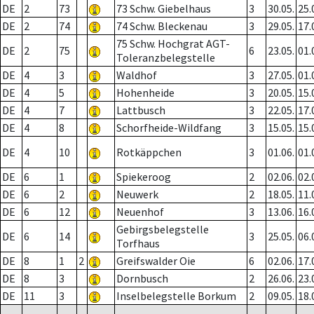
DE
2
73
73 Schw. Giebelhaus
3
30.05.
25.
DE
2
74
74 Schw. Bleckenau
3
29.05.
17.
75 Schw. Hochgrat AGT-
DE
2
75
6
23.05.
01.
Toleranzbelegstelle
DE
4
3
Waldhof
3
27.05.
01.
DE
4
5
Hohenheide
3
20.05.
15.
DE
4
7
Lattbusch
3
22.05.
17.
DE
4
8
Schorfheide-Wildfang
3
15.05.
15.
DE
4
10
Rotkäppchen
3
01.06.
01.
DE
6
1
Spiekeroog
2
02.06.
02.
DE
6
2
Neuwerk
2
18.05.
11.
DE
6
12
Neuenhof
3
13.06.
16.
Gebirgsbelegstelle
DE
6
14
3
25.05.
06.
Torfhaus
DE
8
1
2
Greifswalder Oie
6
02.06.
17.
DE
8
3
Dornbusch
2
26.06.
23.
DE
11
3
Inselbelegstelle Borkum
2
09.05.
18.