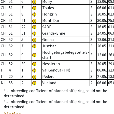
CH
51
6
Moiry
3
13.06.
08.
CH
51
7
Toules
3
06.06.
01.
CH
51
8
Hongrin
3
30.05.
01.
CH
51
21
Mont-Dar
3
30.05.
25.
CH
51
22
SADE
3
16.05.
01.
CH
51
51
Grande-Enne
3
14.05.
06.
CH
52
5
Greina
3
13.06.
31.
CH
52
7
Justistal
3
26.05.
31.
Hochgebirgsbelegstelle S-
CH
52
9
3
13.06.
26.
charl
CH
52
39
Nessleren
3
30.05.
29.
IT
4
1
Val Genova (TN)
3
06.06.
31.
IT
20
3
Pederü
3
27.05.
13.
NL
55
2
Vlieland
2
06.06.
05.
* ...
Inbreeding coefficient of planned offspring could not be
determined.
* ...
Inbreeding coefficient of planned offspring could not be
determined.