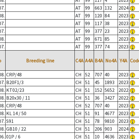
08.
AT
99
117
4
2023
07.
AT
99
663
132
2024
08.
AT
99
120
84
2023
07.
AT
99
117
38
2023
07.
AT
99
377
23
2023
08.
AT
99
671
85
2023
07.
AT
99
377
74
2023
o
Breeding line
C4A
A4A
B4A
No4A
Y4A
Cod
08.
CRP/48
CH
52
707
40
2023
07.
B20F1/3
CH
51
45
1893
2023
08.
KT02/23
CH
51
152
5652
2022
08.
B20x30 / 11
CH
51
36
3427
2022
08.
CRP/48
CH
52
707
40
2023
08.
KL 14 / 50
CH
51
91
4677
2023
07.
S91
CH
51
78
9810
2023
08.
GB10 / 22
CH
51
206
903
2024
06.
01P / 6
CH
51
10
4636
2023