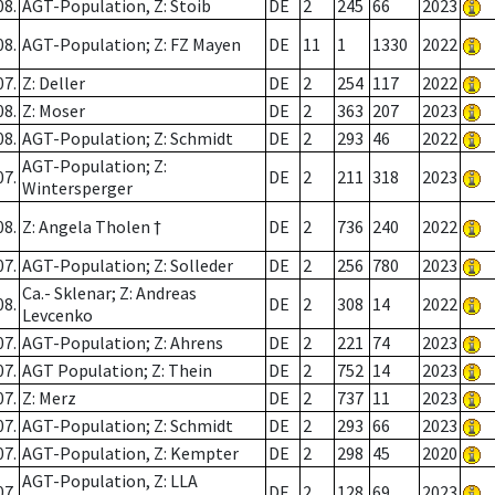
08.
AGT-Population, Z: Stoib
DE
2
245
66
2023
08.
AGT-Population; Z: FZ Mayen
DE
11
1
1330
2022
07.
Z: Deller
DE
2
254
117
2022
08.
Z: Moser
DE
2
363
207
2023
08.
AGT-Population; Z: Schmidt
DE
2
293
46
2022
AGT-Population; Z:
07.
DE
2
211
318
2023
Wintersperger
08.
Z: Angela Tholen †
DE
2
736
240
2022
07.
AGT-Population; Z: Solleder
DE
2
256
780
2023
Ca.- Sklenar; Z: Andreas
08.
DE
2
308
14
2022
Levcenko
07.
AGT-Population; Z: Ahrens
DE
2
221
74
2023
07.
AGT Population; Z: Thein
DE
2
752
14
2023
07.
Z: Merz
DE
2
737
11
2023
07.
AGT-Population; Z: Schmidt
DE
2
293
66
2023
07.
AGT-Population, Z: Kempter
DE
2
298
45
2020
AGT-Population, Z: LLA
07.
DE
2
128
69
2023