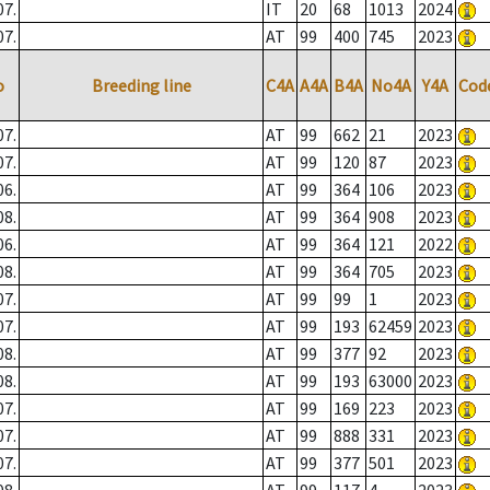
07.
IT
20
68
1013
2024
07.
AT
99
400
745
2023
o
Breeding line
C4A
A4A
B4A
No4A
Y4A
Cod
07.
AT
99
662
21
2023
07.
AT
99
120
87
2023
06.
AT
99
364
106
2023
08.
AT
99
364
908
2023
06.
AT
99
364
121
2022
08.
AT
99
364
705
2023
07.
AT
99
99
1
2023
07.
AT
99
193
62459
2023
08.
AT
99
377
92
2023
08.
AT
99
193
63000
2023
07.
AT
99
169
223
2023
07.
AT
99
888
331
2023
07.
AT
99
377
501
2023