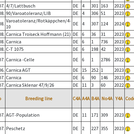
07.
4/7/Lattbusch
DE
4
301
163
2023
08.
90/Varoatoleranz/LIB
DE
4
306
51
2023
Varoatoleranz/Rotkäppchen/4-
08.
DE
4
307
124
2024
10
08.
Carnica Troiseck Hoffmann (21)
DE
6
36
31
2023
08.
Carnica
DE
6
1
736
2023
08.
C-T 1075
DE
6
198
42
2023
07.
Carnica -Celle
DE
6
1
2786
2022
06.
Carnica AGT
DE
15
252
1
2023
07.
Carnica
DE
6
90
146
2023
07.
Carnica Sklenar 47/9/26
DE
11
3
60
2022
o
Breeding line
C4A
A4A
B4A
No4A
Y4A
Cod
07.
AGT-Population
DE
11
171
309
2023
07.
Peschetz
DE
2
227
355
2023