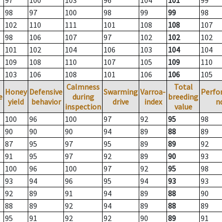
97
100
103
96
104
101
99
98
97
100
98
99
99
98
102
110
111
101
108
108
107
98
106
107
97
102
102
102
101
102
104
106
103
104
104
109
108
110
107
105
109
110
103
106
108
101
106
106
105
Calmness
Total
Honey
Defensive
Swarming
Varroa-
Perfo
e
during
breeding
yield
behavior
drive
index
n
inspection
value
100
96
100
97
92
95
98
90
90
90
94
89
88
89
87
95
97
95
89
89
92
91
95
97
92
89
90
93
100
96
100
97
92
95
98
93
94
96
95
94
93
93
92
89
91
94
89
88
90
88
89
92
94
89
88
89
95
91
92
92
90
89
91