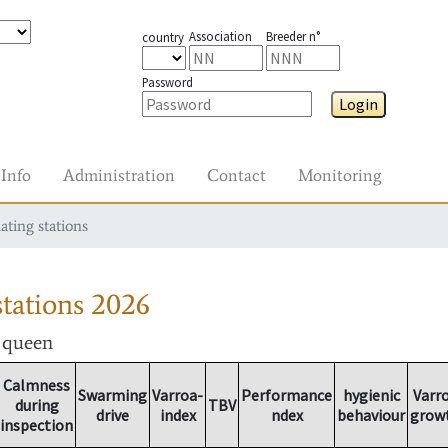
Association
Breeder n°
country
Password
Login
Info
Administration
Contact
Monitoring
ating stations
tations
2026
r queen
Calmness
Swarming
Varroa-
Performance
hygienic
Varr
during
TBV
drive
index
ndex
behaviour
grow
inspection