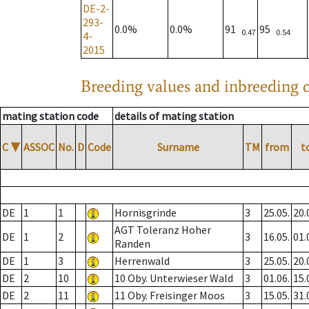
DE-2-
293-
0.0%
0.0%
91
95
0.47
0.54
4-
2015
Breeding values and inbreeding c
mating station code
details of mating station
C
▼
ASSOC
No.
D
Code
Surname
TM
from
t
DE
1
1
Hornisgrinde
3
25.05.
20.
AGT Toleranz Hoher
DE
1
2
3
16.05.
01.
Randen
DE
1
3
Herrenwald
3
25.05.
20.
DE
2
10
10 Oby. Unterwieser Wald
3
01.06.
15.
DE
2
11
11 Oby. Freisinger Moos
3
15.05.
31.