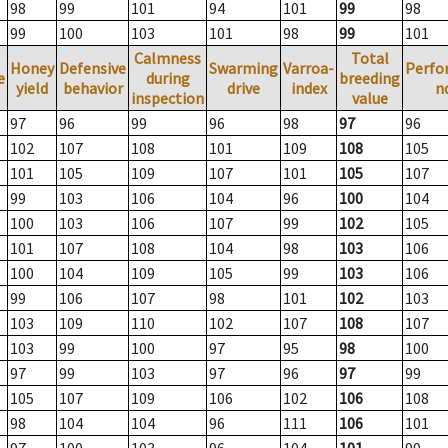
98
99
101
94
101
99
98
99
100
103
101
98
99
101
Calmness
Total
Honey
Defensive
Swarming
Varroa-
Perfo
e
during
breeding
yield
behavior
drive
index
n
inspection
value
97
96
99
96
98
97
96
102
107
108
101
109
108
105
101
105
109
107
101
105
107
99
103
106
104
96
100
104
100
103
106
107
99
102
105
101
107
108
104
98
103
106
100
104
109
105
99
103
106
99
106
107
98
101
102
103
103
109
110
102
107
108
107
103
99
100
97
95
98
100
97
99
103
97
96
97
99
105
107
109
106
102
106
108
98
104
104
96
111
106
101