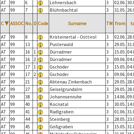
AT
99
6
Löhnersbach
3
02.06.
30.
AT
99
7
Blühnbachtal
3
31.05.
26.
C
▼
ASSOC
No.
D
Code
Surname
TM
from
t
AT
99
8
Kristeinertal - Osttirol
3
02.06.
28.
AT
99
13
Pusterwald
3
29.05.
31.
AT
99
16
1
Dürradmer
3
15.05.
04.
AT
99
16
2
Dürradmer
3
09.06.
04.
AT
99
17
1
Gschöder
3
15.05.
04.
AT
99
17
2
Gschöder
3
09.06.
04.
AT
99
21
Abtenau Zinkenbach
3
29.05.
28.
AT
99
27
Geiselgrundalm
3
29.05.
28.
AT
99
38
Johannsenruhe
3
14.06.
09.
AT
99
40
Kocnatal
3
30.05.
14.
AT
99
41
Radlgraben
3
01.06.
31.
AT
99
44
Steinberg
3
28.05.
23.
AT
99
45
Gößgraben
3
15.05.
31.