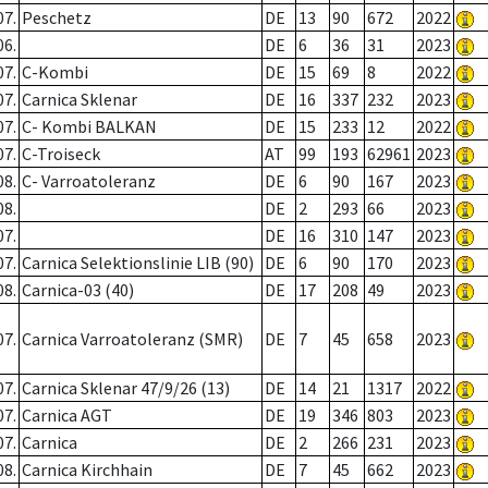
07.
Peschetz
DE
13
90
672
2022
06.
DE
6
36
31
2023
07.
C-Kombi
DE
15
69
8
2022
07.
Carnica Sklenar
DE
16
337
232
2023
07.
C- Kombi BALKAN
DE
15
233
12
2022
07.
C-Troiseck
AT
99
193
62961
2023
08.
C- Varroatoleranz
DE
6
90
167
2023
08.
DE
2
293
66
2023
07.
DE
16
310
147
2023
07.
Carnica Selektionslinie LIB (90)
DE
6
90
170
2023
08.
Carnica-03 (40)
DE
17
208
49
2023
07.
Carnica Varroatoleranz (SMR)
DE
7
45
658
2023
07.
Carnica Sklenar 47/9/26 (13)
DE
14
21
1317
2022
07.
Carnica AGT
DE
19
346
803
2023
07.
Carnica
DE
2
266
231
2023
08.
Carnica Kirchhain
DE
7
45
662
2023