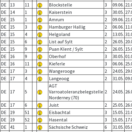
DE
13
11
Blockstelle
3
09.06.
21.
DE
14
1
Kaiserstein
3
30.05.
27.
DE
15
1
Amrum
2
09.06.
21.
DE
15
3
Hamburger Hallig
2
06.06.
11.
DE
15
4
Helgoland
2
13.05.
31.
DE
15
6
List auf Sylt
2
26.05.
20.
DE
15
9
Puan Klent / Sylt
2
26.05.
15.
DE
16
9
Oberhof
3
30.05.
01.
DE
16
11
Kieferle
3
06.06.
25.
DE
17
3
Wangerooge
2
24.05.
29.
DE
17
4
Langeoog
2
31.05.
09.
AGT
DE
17
5
Varroatoleranzbelegstelle
2
24.05.
26.
Norderney (70)
DE
17
6
Juist
2
25.05.
26.
DE
19
51
Eisbachtal
3
15.05.
21.
DE
19
52
Hasental
3
15.05.
17.
DE
41
1
Sächsische Schweiz
6
31.05.
05.