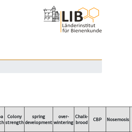
oa
Colony
spring
over-
Chalk-
CBP
Nosemosis
th
strength
development
wintering
brood