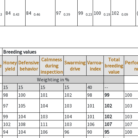
84
84
97
99
100
102
43
0.43
0.46
0.39
0.23
0.19
0.09
Breeding values
Calmness
Total
Honey
Defensive
Swarming
Varroa-
Perfo
e
during
breeding
yield
behavior
drive
index
n
inspection
value
Weighting in %
15
15
15
15
40
--
98
100
101
102
98
99
100
97
105
104
103
101
102
103
99
104
103
104
101
102
103
102
108
111
103
106
107
107
94
104
106
96
90
95
100