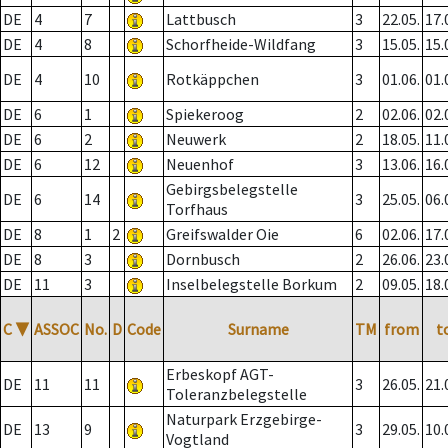
DE
4
7
Lattbusch
3
22.05.
17.
DE
4
8
Schorfheide-Wildfang
3
15.05.
15.
DE
4
10
Rotkäppchen
3
01.06.
01.
DE
6
1
Spiekeroog
2
02.06.
02.
DE
6
2
Neuwerk
2
18.05.
11.
DE
6
12
Neuenhof
3
13.06.
16.
Gebirgsbelegstelle
DE
6
14
3
25.05.
06.
Torfhaus
DE
8
1
2
Greifswalder Oie
6
02.06.
17.
DE
8
3
Dornbusch
2
26.06.
23.
DE
11
3
Inselbelegstelle Borkum
2
09.05.
18.
C
▼
ASSOC
No.
D
Code
Surname
TM
from
t
Erbeskopf AGT-
DE
11
11
3
26.05.
21.
Toleranzbelegstelle
Naturpark Erzgebirge-
DE
13
9
3
29.05.
10.
Vogtland