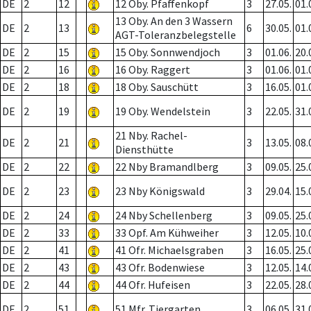
DE
2
12
12 Oby. Pfaffenkopf
3
27.05.
01.
13 Oby. An den 3 Wassern
DE
2
13
6
30.05.
01.
AGT-Toleranzbelegstelle
DE
2
15
15 Oby. Sonnwendjoch
3
01.06.
20.
DE
2
16
16 Oby. Raggert
3
01.06.
01.
DE
2
18
18 Oby. Sauschütt
3
16.05.
01.
DE
2
19
19 Oby. Wendelstein
3
22.05.
31.
21 Nby. Rachel-
DE
2
21
3
13.05.
08.
Diensthütte
DE
2
22
22 Nby Bramandlberg
3
09.05.
25.
DE
2
23
23 Nby Königswald
3
29.04.
15.
DE
2
24
24 Nby Schellenberg
3
09.05.
25.
DE
2
33
33 Opf. Am Kühweiher
3
12.05.
10.
DE
2
41
41 Ofr. Michaelsgraben
3
16.05.
25.
DE
2
43
43 Ofr. Bodenwiese
3
12.05.
14.
DE
2
44
44 Ofr. Hufeisen
3
22.05.
28.
DE
2
51
51 Mfr. Tiergarten
3
06.05.
31.