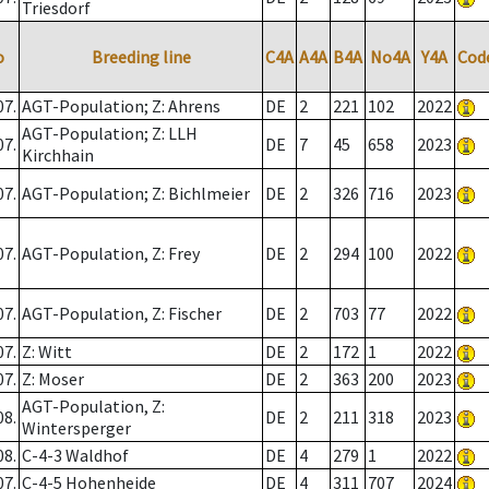
Triesdorf
o
Breeding line
C4A
A4A
B4A
No4A
Y4A
Cod
07.
AGT-Population; Z: Ahrens
DE
2
221
102
2022
AGT-Population; Z: LLH
07.
DE
7
45
658
2023
Kirchhain
07.
AGT-Population; Z: Bichlmeier
DE
2
326
716
2023
07.
AGT-Population, Z: Frey
DE
2
294
100
2022
07.
AGT-Population, Z: Fischer
DE
2
703
77
2022
07.
Z: Witt
DE
2
172
1
2022
07.
Z: Moser
DE
2
363
200
2023
AGT-Population, Z:
08.
DE
2
211
318
2023
Wintersperger
08.
C-4-3 Waldhof
DE
4
279
1
2022
07.
C-4-5 Hohenheide
DE
4
311
707
2024