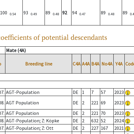
100
93
89
92
94
89
89
0.54
0.49
0.48
0.47
0.48
0.
oefficients of potential descendants
Mate (4A)
o
Breeding line
C4A
A4A
B4A
No4A
Y4A
Cod
07.
AGT-Population
DE
1
7
57
2023
08.
AGT Population
DE
2
221
69
2023
07.
AGT Population
DE
2
221
70
2023
08.
AGT-Population; Z: Köpke
DE
2
632
52
2024
07.
AGT-Population; Z: Ott
DE
2
227
167
2021