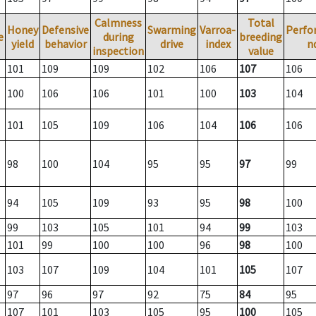
Calmness
Total
Honey
Defensive
Swarming
Varroa-
Perfo
e
during
breeding
yield
behavior
drive
index
n
inspection
value
101
109
109
102
106
107
106
100
106
106
101
100
103
104
101
105
109
106
104
106
106
98
100
104
95
95
97
99
94
105
109
93
95
98
100
99
103
105
101
94
99
103
101
99
100
100
96
98
100
103
107
109
104
101
105
107
97
96
97
92
75
84
95
107
101
103
105
95
100
105