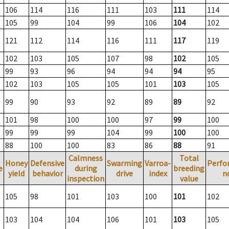
106
114
116
111
103
111
114
105
99
104
99
106
104
102
121
112
114
116
111
117
119
102
103
105
107
98
102
105
99
93
96
94
94
94
95
102
103
105
105
101
103
105
99
90
93
92
89
89
92
101
98
100
100
97
99
100
99
99
99
104
99
100
100
88
100
100
83
86
88
91
Calmness
Total
Honey
Defensive
Swarming
Varroa-
Perfo
e
during
breeding
yield
behavior
drive
index
n
inspection
value
105
98
101
103
100
101
102
103
104
104
106
101
103
105