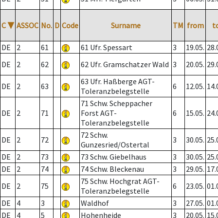
C
▼
ASSOC
No.
D
Code
Surname
TM
from
t
DE
2
61
61 Ufr. Spessart
3
19.05.
28.
DE
2
62
62 Ufr. Gramschatzer Wald
3
20.05.
29.
63 Ufr. Haßberge AGT-
DE
2
63
6
12.05.
14.
Toleranzbelegstelle
71 Schw. Scheppacher
DE
2
71
Forst AGT-
6
15.05.
24.
Toleranzbelegstelle
72 Schw.
DE
2
72
3
30.05.
25.
Gunzesried/Ostertal
DE
2
73
73 Schw. Giebelhaus
3
30.05.
25.
DE
2
74
74 Schw. Bleckenau
3
29.05.
17.
75 Schw. Hochgrat AGT-
DE
2
75
6
23.05.
01.
Toleranzbelegstelle
DE
4
3
Waldhof
3
27.05.
01.
DE
4
5
Hohenheide
3
20.05.
15.