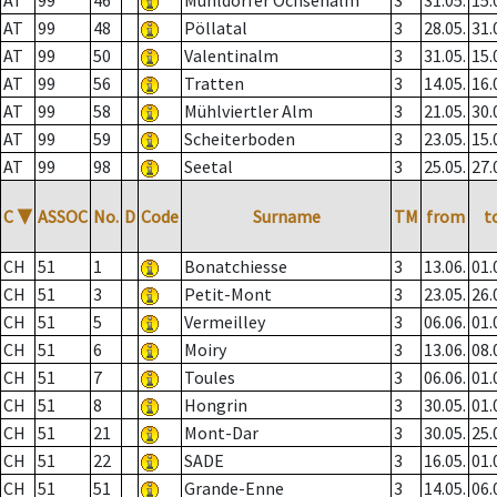
AT
99
46
Mühldorfer Ochsenalm
3
31.05.
15.
AT
99
48
Pöllatal
3
28.05.
31.
AT
99
50
Valentinalm
3
31.05.
15.
AT
99
56
Tratten
3
14.05.
16.
AT
99
58
Mühlviertler Alm
3
21.05.
30.
AT
99
59
Scheiterboden
3
23.05.
15.
AT
99
98
Seetal
3
25.05.
27.
C
▼
ASSOC
No.
D
Code
Surname
TM
from
t
CH
51
1
Bonatchiesse
3
13.06.
01.
CH
51
3
Petit-Mont
3
23.05.
26.
CH
51
5
Vermeilley
3
06.06.
01.
CH
51
6
Moiry
3
13.06.
08.
CH
51
7
Toules
3
06.06.
01.
CH
51
8
Hongrin
3
30.05.
01.
CH
51
21
Mont-Dar
3
30.05.
25.
CH
51
22
SADE
3
16.05.
01.
CH
51
51
Grande-Enne
3
14.05.
06.