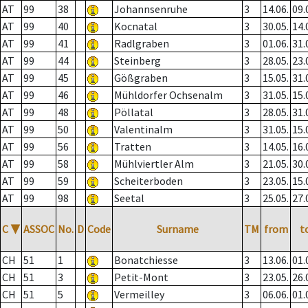
AT
99
38
Johannsenruhe
3
14.06.
09.
AT
99
40
Kocnatal
3
30.05.
14.
AT
99
41
Radlgraben
3
01.06.
31.
AT
99
44
Steinberg
3
28.05.
23.
AT
99
45
Gößgraben
3
15.05.
31.
AT
99
46
Mühldorfer Ochsenalm
3
31.05.
15.
AT
99
48
Pöllatal
3
28.05.
31.
AT
99
50
Valentinalm
3
31.05.
15.
AT
99
56
Tratten
3
14.05.
16.
AT
99
58
Mühlviertler Alm
3
21.05.
30.
AT
99
59
Scheiterboden
3
23.05.
15.
AT
99
98
Seetal
3
25.05.
27.
C
▼
ASSOC
No.
D
Code
Surname
TM
from
t
CH
51
1
Bonatchiesse
3
13.06.
01.
CH
51
3
Petit-Mont
3
23.05.
26.
CH
51
5
Vermeilley
3
06.06.
01.