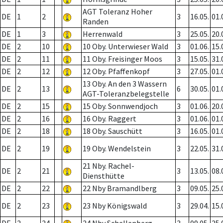
AGT Toleranz Hoher
DE
1
2
3
16.05.
01.
Randen
DE
1
3
Herrenwald
3
25.05.
20.
DE
2
10
10 Oby. Unterwieser Wald
3
01.06.
15.
DE
2
11
11 Oby. Freisinger Moos
3
15.05.
31.
DE
2
12
12 Oby. Pfaffenkopf
3
27.05.
01.
13 Oby. An den 3 Wassern
DE
2
13
6
30.05.
01.
AGT-Toleranzbelegstelle
DE
2
15
15 Oby. Sonnwendjoch
3
01.06.
20.
DE
2
16
16 Oby. Raggert
3
01.06.
01.
DE
2
18
18 Oby. Sauschütt
3
16.05.
01.
DE
2
19
19 Oby. Wendelstein
3
22.05.
31.
21 Nby. Rachel-
DE
2
21
3
13.05.
08.
Diensthütte
DE
2
22
22 Nby Bramandlberg
3
09.05.
25.
DE
2
23
23 Nby Königswald
3
29.04.
15.