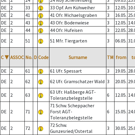
DE
2
24
24 Nby Schellenberg
3
09.05.
25.
DE
2
33
33 Opf. Am Kühweiher
3
12.05.
10.
DE
2
41
41 Ofr. Michaelsgraben
3
16.05.
25.
DE
2
43
43 Ofr. Bodenwiese
3
12.05.
14.
DE
2
44
44 Ofr. Hufeisen
3
22.05.
28.
DE
2
51
51 Mfr. Tiergarten
3
06.05.
31.
C
▼
ASSOC
No.
D
Code
Surname
TM
from
t
DE
2
61
61 Ufr. Spessart
3
19.05.
28.
DE
2
62
62 Ufr. Gramschatzer Wald
3
20.05.
29.
63 Ufr. Haßberge AGT-
DE
2
63
6
12.05.
14.
Toleranzbelegstelle
71 Schw. Scheppacher
DE
2
71
Forst AGT-
6
15.05.
24.
Toleranzbelegstelle
72 Schw.
DE
2
72
3
30.05.
25.
Gunzesried/Ostertal