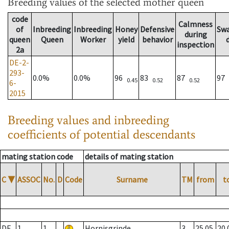
Breeding values
of the selected mother queen
code
Calmness
of
Inbreeding
Inbreeding
Honey
Defensive
Sw
during
queen
Queen
Worker
yield
behavior
inspection
2a
DE-2-
293-
0.0%
0.0%
96
83
87
97
0.45
0.52
0.52
6-
2015
Breeding values and inbreeding
coefficients of potential descendants
mating station code
details of mating station
C
▼
ASSOC
No.
D
Code
Surname
TM
from
t
DE
1
1
Hornisgrinde
3
25.05.
20.