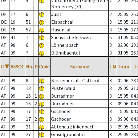
DE
17
5
Varroatoleranzbelegstelle
2
24.05.
26.
Norderney (70)
DE
17
6
Juist
2
25.05.
26.
DE
19
51
Eisbachtal
3
15.05.
21.
DE
19
52
Hasental
3
15.05.
17.
DE
41
1
Sächsische Schweiz
6
31.05.
05.
AT
99
6
Löhnersbach
3
02.06.
30.
AT
99
7
Blühnbachtal
3
31.05.
26.
C
▼
ASSOC
No.
D
Code
Surname
TM
from
t
AT
99
8
Kristeinertal - Osttirol
3
02.06.
28.
AT
99
13
Pusterwald
3
29.05.
31.
AT
99
16
1
Dürradmer
3
15.05.
04.
AT
99
16
2
Dürradmer
3
09.06.
04.
AT
99
17
1
Gschöder
3
15.05.
04.
AT
99
17
2
Gschöder
3
09.06.
04.
AT
99
21
Abtenau Zinkenbach
3
29.05.
28.
AT
99
27
Geiselgrundalm
3
29.05.
28.