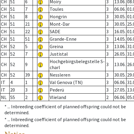
CH
51
6
Moiry
3
13.06.
08.
CH
51
7
Toules
3
06.06.
01.
CH
51
8
Hongrin
3
30.05.
01.
CH
51
21
Mont-Dar
3
30.05.
25.
CH
51
22
SADE
3
16.05.
01.
CH
51
51
Grande-Enne
3
14.05.
06.
CH
52
5
Greina
3
13.06.
31.
CH
52
7
Justistal
3
26.05.
31.
Hochgebirgsbelegstelle S-
CH
52
9
3
13.06.
26.
charl
CH
52
39
Nessleren
3
30.05.
29.
IT
4
1
Val Genova (TN)
3
06.06.
31.
IT
20
3
Pederü
3
27.05.
13.
NL
55
2
Vlieland
2
06.06.
05.
* ...
Inbreeding coefficient of planned offspring could not be
determined.
* ...
Inbreeding coefficient of planned offspring could not be
determined.