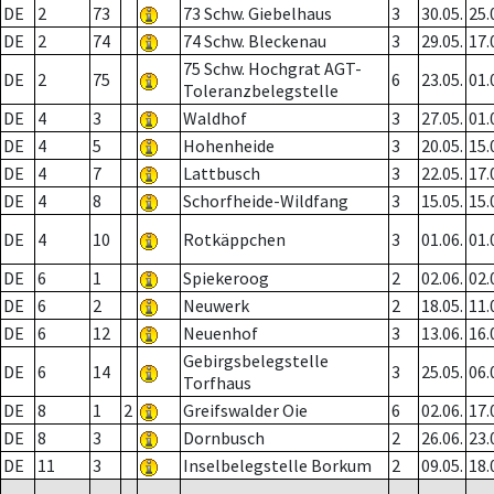
DE
2
73
73 Schw. Giebelhaus
3
30.05.
25.
DE
2
74
74 Schw. Bleckenau
3
29.05.
17.
75 Schw. Hochgrat AGT-
DE
2
75
6
23.05.
01.
Toleranzbelegstelle
DE
4
3
Waldhof
3
27.05.
01.
DE
4
5
Hohenheide
3
20.05.
15.
DE
4
7
Lattbusch
3
22.05.
17.
DE
4
8
Schorfheide-Wildfang
3
15.05.
15.
DE
4
10
Rotkäppchen
3
01.06.
01.
DE
6
1
Spiekeroog
2
02.06.
02.
DE
6
2
Neuwerk
2
18.05.
11.
DE
6
12
Neuenhof
3
13.06.
16.
Gebirgsbelegstelle
DE
6
14
3
25.05.
06.
Torfhaus
DE
8
1
2
Greifswalder Oie
6
02.06.
17.
DE
8
3
Dornbusch
2
26.06.
23.
DE
11
3
Inselbelegstelle Borkum
2
09.05.
18.