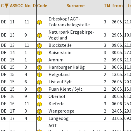
C
▼
ASSOC
No.
D
Code
Surname
TM
from
t
Erbeskopf AGT-
DE
11
11
3
26.05.
21.
Toleranzbelegstelle
Naturpark Erzgebirge-
DE
13
9
3
29.05.
10.
Vogtland
DE
13
11
Blockstelle
3
09.06.
21.
DE
14
1
Kaiserstein
3
30.05.
27.
DE
15
1
Amrum
2
09.06.
21.
DE
15
3
Hamburger Hallig
2
06.06.
11.
DE
15
4
Helgoland
2
13.05.
31.
DE
15
6
List auf Sylt
2
26.05.
20.
DE
15
9
Puan Klent / Sylt
2
26.05.
15.
DE
16
9
Oberhof
3
30.05.
01.
DE
16
11
Kieferle
3
06.06.
25.
DE
17
3
Wangerooge
2
24.05.
29.
DE
17
4
Langeoog
2
31.05.
09.
AGT