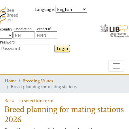
Language
:
Association
Breeder n°
country
Password
Login
Toggle
Home
Breeding Values
Breed planning for mating stations
Back
to selection form
Breed planning for mating stations
2026