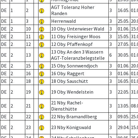
AGT Toleranz Hoher
DE
1
2
3
16.05.
01.
Randen
DE
1
3
Herrenwald
3
25.05.
20.
DE
2
10
10 Oby. Unterwieser Wald
3
01.06.
15.
DE
2
11
11 Oby. Freisinger Moos
3
15.05.
31.
DE
2
12
12 Oby. Pfaffenkopf
3
27.05.
01.
13 Oby. An den 3 Wassern
DE
2
13
6
30.05.
01.
AGT-Toleranzbelegstelle
DE
2
15
15 Oby. Sonnwendjoch
3
01.06.
20.
DE
2
16
16 Oby. Raggert
3
01.06.
01.
DE
2
18
18 Oby. Sauschütt
3
16.05.
01.
DE
2
19
19 Oby. Wendelstein
3
22.05.
31.
21 Nby. Rachel-
DE
2
21
3
13.05.
08.
Diensthütte
DE
2
22
22 Nby Bramandlberg
3
09.05.
25.
DE
2
23
23 Nby Königswald
3
29.04.
15.