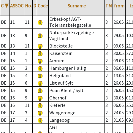
C
▼
ASSOC
No.
D
Code
Surname
TM
from
t
Erbeskopf AGT-
DE
11
11
3
26.05.
21.
Toleranzbelegstelle
Naturpark Erzgebirge-
DE
13
9
3
29.05.
10.
Vogtland
DE
13
11
Blockstelle
3
09.06.
21.
DE
14
1
Kaiserstein
3
30.05.
27.
DE
15
1
Amrum
2
09.06.
21.
DE
15
3
Hamburger Hallig
2
06.06.
11.
DE
15
4
Helgoland
2
13.05.
31.
DE
15
6
List auf Sylt
2
26.05.
20.
DE
15
9
Puan Klent / Sylt
2
26.05.
15.
DE
16
9
Oberhof
3
30.05.
01.
DE
16
11
Kieferle
3
06.06.
25.
DE
17
3
Wangerooge
2
24.05.
29.
DE
17
4
Langeoog
2
31.05.
09.
AGT