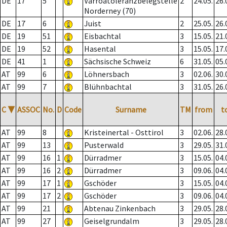
DE
17
5
Varroatoleranzbelegstelle
2
24.05.
26.
Norderney (70)
DE
17
6
Juist
2
25.05.
26.
DE
19
51
Eisbachtal
3
15.05.
21.
DE
19
52
Hasental
3
15.05.
17.
DE
41
1
Sächsische Schweiz
6
31.05.
05.
AT
99
6
Löhnersbach
3
02.06.
30.
AT
99
7
Blühnbachtal
3
31.05.
26.
C
▼
ASSOC
No.
D
Code
Surname
TM
from
t
AT
99
8
Kristeinertal - Osttirol
3
02.06.
28.
AT
99
13
Pusterwald
3
29.05.
31.
AT
99
16
1
Dürradmer
3
15.05.
04.
AT
99
16
2
Dürradmer
3
09.06.
04.
AT
99
17
1
Gschöder
3
15.05.
04.
AT
99
17
2
Gschöder
3
09.06.
04.
AT
99
21
Abtenau Zinkenbach
3
29.05.
28.
AT
99
27
Geiselgrundalm
3
29.05.
28.