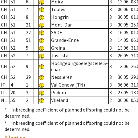
CH
51
6
Moiry
3
13.06.
08.
CH
51
7
Toules
3
06.06.
01.
CH
51
8
Hongrin
3
30.05.
01.
CH
51
21
Mont-Dar
3
30.05.
25.
CH
51
22
SADE
3
16.05.
01.
CH
51
51
Grande-Enne
3
14.05.
06.
CH
52
5
Greina
3
13.06.
31.
CH
52
7
Justistal
3
26.05.
31.
Hochgebirgsbelegstelle S-
CH
52
9
3
13.06.
26.
charl
CH
52
39
Nessleren
3
30.05.
29.
IT
4
1
Val Genova (TN)
3
06.06.
31.
IT
20
3
Pederü
3
27.05.
13.
NL
55
2
Vlieland
2
06.06.
05.
* ...
Inbreeding coefficient of planned offspring could not be
determined.
* ...
Inbreeding coefficient of planned offspring could not be
determined.