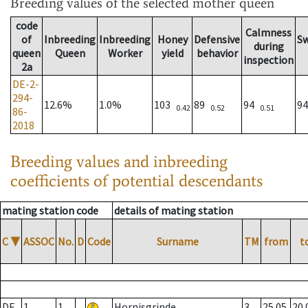
Breeding values
of the selected mother queen
code
Calmness
of
Inbreeding
Inbreeding
Honey
Defensive
S
during
queen
Queen
Worker
yield
behavior
inspection
2a
DE-2-
294-
12.6%
1.0%
103
89
94
9
0.42
0.52
0.51
86-
2018
Breeding values and inbreeding
coefficients of potential descendants
mating station code
details of mating station
C
▼
ASSOC
No.
D
Code
Surname
TM
from
t
DE
1
1
Hornisgrinde
3
25.05.
20.