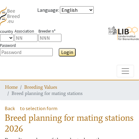
Language
:
Association
Breeder n°
country
Password
Login
Toggle
Home
Breeding Values
Breed planning for mating stations
Back
to selection form
Breed planning for mating stations
2026