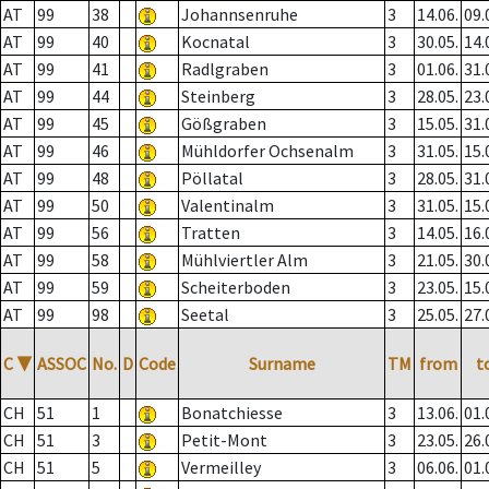
AT
99
38
Johannsenruhe
3
14.06.
09.
AT
99
40
Kocnatal
3
30.05.
14.
AT
99
41
Radlgraben
3
01.06.
31.
AT
99
44
Steinberg
3
28.05.
23.
AT
99
45
Gößgraben
3
15.05.
31.
AT
99
46
Mühldorfer Ochsenalm
3
31.05.
15.
AT
99
48
Pöllatal
3
28.05.
31.
AT
99
50
Valentinalm
3
31.05.
15.
AT
99
56
Tratten
3
14.05.
16.
AT
99
58
Mühlviertler Alm
3
21.05.
30.
AT
99
59
Scheiterboden
3
23.05.
15.
AT
99
98
Seetal
3
25.05.
27.
C
▼
ASSOC
No.
D
Code
Surname
TM
from
t
CH
51
1
Bonatchiesse
3
13.06.
01.
CH
51
3
Petit-Mont
3
23.05.
26.
CH
51
5
Vermeilley
3
06.06.
01.