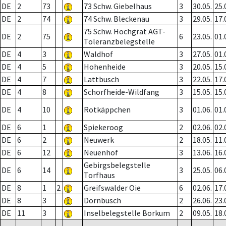
DE
2
73
73 Schw. Giebelhaus
3
30.05.
25.
DE
2
74
74 Schw. Bleckenau
3
29.05.
17.
75 Schw. Hochgrat AGT-
DE
2
75
6
23.05.
01.
Toleranzbelegstelle
DE
4
3
Waldhof
3
27.05.
01.
DE
4
5
Hohenheide
3
20.05.
15.
DE
4
7
Lattbusch
3
22.05.
17.
DE
4
8
Schorfheide-Wildfang
3
15.05.
15.
DE
4
10
Rotkäppchen
3
01.06.
01.
DE
6
1
Spiekeroog
2
02.06.
02.
DE
6
2
Neuwerk
2
18.05.
11.
DE
6
12
Neuenhof
3
13.06.
16.
Gebirgsbelegstelle
DE
6
14
3
25.05.
06.
Torfhaus
DE
8
1
2
Greifswalder Oie
6
02.06.
17.
DE
8
3
Dornbusch
2
26.06.
23.
DE
11
3
Inselbelegstelle Borkum
2
09.05.
18.