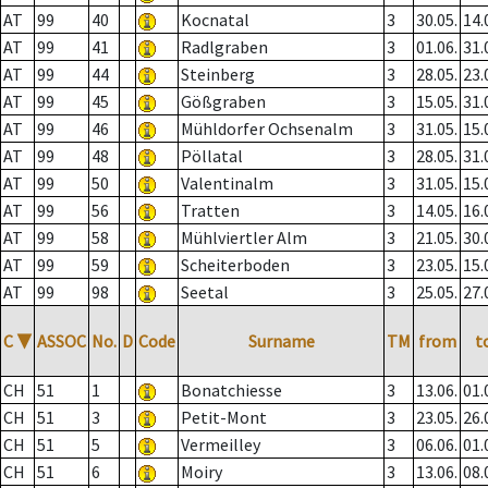
AT
99
40
Kocnatal
3
30.05.
14.
AT
99
41
Radlgraben
3
01.06.
31.
AT
99
44
Steinberg
3
28.05.
23.
AT
99
45
Gößgraben
3
15.05.
31.
AT
99
46
Mühldorfer Ochsenalm
3
31.05.
15.
AT
99
48
Pöllatal
3
28.05.
31.
AT
99
50
Valentinalm
3
31.05.
15.
AT
99
56
Tratten
3
14.05.
16.
AT
99
58
Mühlviertler Alm
3
21.05.
30.
AT
99
59
Scheiterboden
3
23.05.
15.
AT
99
98
Seetal
3
25.05.
27.
C
▼
ASSOC
No.
D
Code
Surname
TM
from
t
CH
51
1
Bonatchiesse
3
13.06.
01.
CH
51
3
Petit-Mont
3
23.05.
26.
CH
51
5
Vermeilley
3
06.06.
01.
CH
51
6
Moiry
3
13.06.
08.