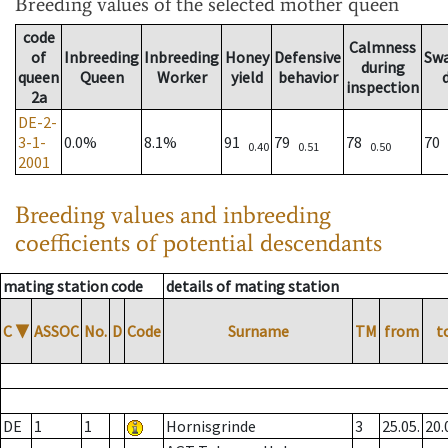
Breeding values
of the selected mother queen
code
Calmness
of
Inbreeding
Inbreeding
Honey
Defensive
Sw
during
queen
Queen
Worker
yield
behavior
inspection
2a
DE-2-
3-1-
0.0%
8.1%
91
79
78
70
0.40
0.51
0.50
2001
Breeding values and inbreeding
coefficients of potential descendants
mating station code
details of mating station
C
▼
ASSOC
No.
D
Code
Surname
TM
from
t
DE
1
1
Hornisgrinde
3
25.05.
20.