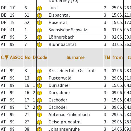
Norderney (70)
DE
17
6
Juist
2
25.05.
26.
DE
19
51
Eisbachtal
3
15.05.
21.
DE
19
52
Hasental
3
15.05.
17.
DE
41
1
Sächsische Schweiz
6
31.05.
05.
AT
99
6
Löhnersbach
3
02.06.
30.
AT
99
7
Blühnbachtal
3
31.05.
26.
C
▼
ASSOC
No.
D
Code
Surname
TM
from
t
AT
99
8
Kristeinertal - Osttirol
3
02.06.
28.
AT
99
13
Pusterwald
3
29.05.
31.
AT
99
16
1
Dürradmer
3
15.05.
04.
AT
99
16
2
Dürradmer
3
09.06.
04.
AT
99
17
1
Gschöder
3
15.05.
04.
AT
99
17
2
Gschöder
3
09.06.
04.
AT
99
21
Abtenau Zinkenbach
3
29.05.
28.
AT
99
27
Geiselgrundalm
3
29.05.
28.
AT
99
38
Johannsenruhe
3
14.06.
09.