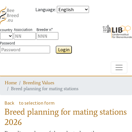
Language
:
Association
Breeder n°
country
Password
Login
Toggle
Home
Breeding Values
Breed planning for mating stations
Back
to selection form
Breed planning for mating stations
2026