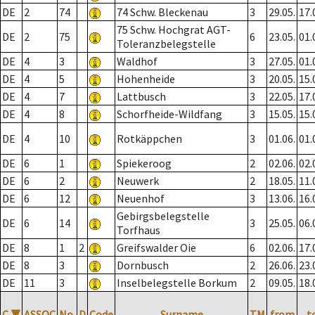
DE
2
74
74 Schw. Bleckenau
3
29.05.
17.
75 Schw. Hochgrat AGT-
DE
2
75
6
23.05.
01.
Toleranzbelegstelle
DE
4
3
Waldhof
3
27.05.
01.
DE
4
5
Hohenheide
3
20.05.
15.
DE
4
7
Lattbusch
3
22.05.
17.
DE
4
8
Schorfheide-Wildfang
3
15.05.
15.
DE
4
10
Rotkäppchen
3
01.06.
01.
DE
6
1
Spiekeroog
2
02.06.
02.
DE
6
2
Neuwerk
2
18.05.
11.
DE
6
12
Neuenhof
3
13.06.
16.
Gebirgsbelegstelle
DE
6
14
3
25.05.
06.
Torfhaus
DE
8
1
2
Greifswalder Oie
6
02.06.
17.
DE
8
3
Dornbusch
2
26.06.
23.
DE
11
3
Inselbelegstelle Borkum
2
09.05.
18.
C
▼
ASSOC
No.
D
Code
Surname
TM
from
t