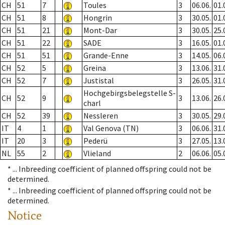
CH
51
7
Toules
3
06.06.
01.
CH
51
8
Hongrin
3
30.05.
01.
CH
51
21
Mont-Dar
3
30.05.
25.
CH
51
22
SADE
3
16.05.
01.
CH
51
51
Grande-Enne
3
14.05.
06.
CH
52
5
Greina
3
13.06.
31.
CH
52
7
Justistal
3
26.05.
31.
Hochgebirgsbelegstelle S-
CH
52
9
3
13.06.
26.
charl
CH
52
39
Nessleren
3
30.05.
29.
IT
4
1
Val Genova (TN)
3
06.06.
31.
IT
20
3
Pederü
3
27.05.
13.
NL
55
2
Vlieland
2
06.06.
05.
* ...
Inbreeding coefficient of planned offspring could not be
determined.
* ...
Inbreeding coefficient of planned offspring could not be
determined.
Notice