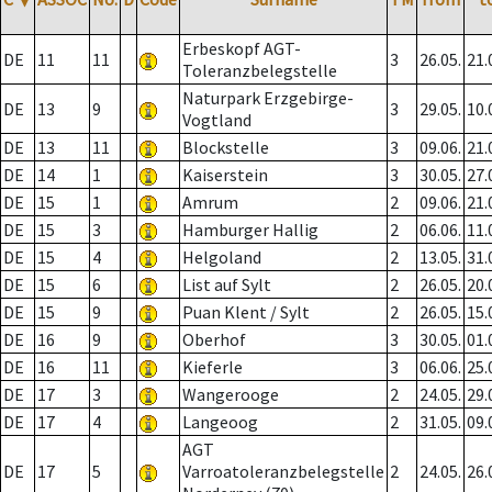
Erbeskopf AGT-
DE
11
11
3
26.05.
21.
Toleranzbelegstelle
Naturpark Erzgebirge-
DE
13
9
3
29.05.
10.
Vogtland
DE
13
11
Blockstelle
3
09.06.
21.
DE
14
1
Kaiserstein
3
30.05.
27.
DE
15
1
Amrum
2
09.06.
21.
DE
15
3
Hamburger Hallig
2
06.06.
11.
DE
15
4
Helgoland
2
13.05.
31.
DE
15
6
List auf Sylt
2
26.05.
20.
DE
15
9
Puan Klent / Sylt
2
26.05.
15.
DE
16
9
Oberhof
3
30.05.
01.
DE
16
11
Kieferle
3
06.06.
25.
DE
17
3
Wangerooge
2
24.05.
29.
DE
17
4
Langeoog
2
31.05.
09.
AGT
DE
17
5
Varroatoleranzbelegstelle
2
24.05.
26.