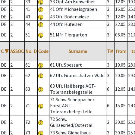
DE
2
33
33 Opf. Am Kühweiher
3
12.05.
10.
DE
2
41
41 Ofr. Michaelsgraben
3
16.05.
25.
DE
2
43
43 Ofr. Bodenwiese
3
12.05.
14.
DE
2
44
44 Ofr. Hufeisen
3
22.05.
28.
DE
2
51
51 Mfr. Tiergarten
3
06.05.
31.
C
▼
ASSOC
No.
D
Code
Surname
TM
from
t
DE
2
61
61 Ufr. Spessart
3
19.05.
28.
DE
2
62
62 Ufr. Gramschatzer Wald
3
20.05.
29.
63 Ufr. Haßberge AGT-
DE
2
63
6
12.05.
14.
Toleranzbelegstelle
71 Schw. Scheppacher
DE
2
71
Forst AGT-
6
15.05.
24.
Toleranzbelegstelle
72 Schw.
DE
2
72
3
30.05.
25.
Gunzesried/Ostertal
DE
2
73
73 Schw. Giebelhaus
3
30.05.
25.