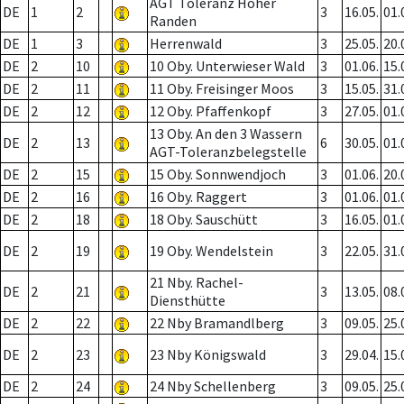
AGT Toleranz Hoher
DE
1
2
3
16.05.
01.
Randen
DE
1
3
Herrenwald
3
25.05.
20.
DE
2
10
10 Oby. Unterwieser Wald
3
01.06.
15.
DE
2
11
11 Oby. Freisinger Moos
3
15.05.
31.
DE
2
12
12 Oby. Pfaffenkopf
3
27.05.
01.
13 Oby. An den 3 Wassern
DE
2
13
6
30.05.
01.
AGT-Toleranzbelegstelle
DE
2
15
15 Oby. Sonnwendjoch
3
01.06.
20.
DE
2
16
16 Oby. Raggert
3
01.06.
01.
DE
2
18
18 Oby. Sauschütt
3
16.05.
01.
DE
2
19
19 Oby. Wendelstein
3
22.05.
31.
21 Nby. Rachel-
DE
2
21
3
13.05.
08.
Diensthütte
DE
2
22
22 Nby Bramandlberg
3
09.05.
25.
DE
2
23
23 Nby Königswald
3
29.04.
15.
DE
2
24
24 Nby Schellenberg
3
09.05.
25.