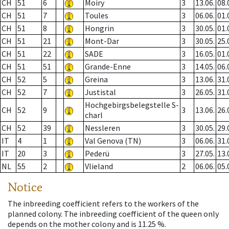
CH
51
6
Moiry
3
13.06.
08.
CH
51
7
Toules
3
06.06.
01.
CH
51
8
Hongrin
3
30.05.
01.
CH
51
21
Mont-Dar
3
30.05.
25.
CH
51
22
SADE
3
16.05.
01.
CH
51
51
Grande-Enne
3
14.05.
06.
CH
52
5
Greina
3
13.06.
31.
CH
52
7
Justistal
3
26.05.
31.
Hochgebirgsbelegstelle S-
CH
52
9
3
13.06.
26.
charl
CH
52
39
Nessleren
3
30.05.
29.
IT
4
1
Val Genova (TN)
3
06.06.
31.
IT
20
3
Pederü
3
27.05.
13.
NL
55
2
Vlieland
2
06.06.
05.
Notice
The inbreeding coefficient refers to the workers of the
planned colony. The inbreeding coefficient of the queen only
depends on the mother colony and is 11.25 %.