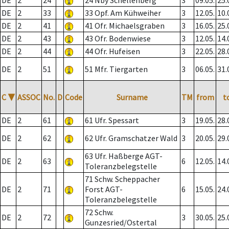
DE
2
24
24 Nby Schellenberg
3
09.05.
25.
DE
2
33
33 Opf. Am Kühweiher
3
12.05.
10.
DE
2
41
41 Ofr. Michaelsgraben
3
16.05.
25.
DE
2
43
43 Ofr. Bodenwiese
3
12.05.
14.
DE
2
44
44 Ofr. Hufeisen
3
22.05.
28.
DE
2
51
51 Mfr. Tiergarten
3
06.05.
31.
C
▼
ASSOC
No.
D
Code
Surname
TM
from
t
DE
2
61
61 Ufr. Spessart
3
19.05.
28.
DE
2
62
62 Ufr. Gramschatzer Wald
3
20.05.
29.
63 Ufr. Haßberge AGT-
DE
2
63
6
12.05.
14.
Toleranzbelegstelle
71 Schw. Scheppacher
DE
2
71
Forst AGT-
6
15.05.
24.
Toleranzbelegstelle
72 Schw.
DE
2
72
3
30.05.
25.
Gunzesried/Ostertal