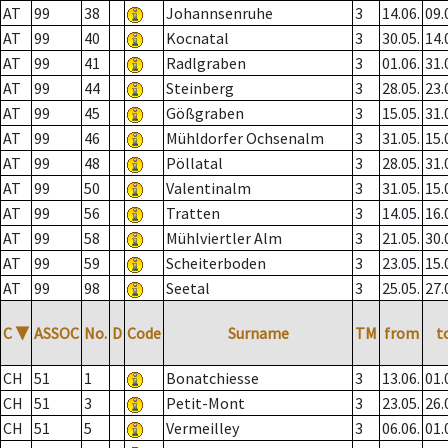
AT
99
38
Johannsenruhe
3
14.06.
09.
AT
99
40
Kocnatal
3
30.05.
14.
AT
99
41
Radlgraben
3
01.06.
31.
AT
99
44
Steinberg
3
28.05.
23.
AT
99
45
Gößgraben
3
15.05.
31.
AT
99
46
Mühldorfer Ochsenalm
3
31.05.
15.
AT
99
48
Pöllatal
3
28.05.
31.
AT
99
50
Valentinalm
3
31.05.
15.
AT
99
56
Tratten
3
14.05.
16.
AT
99
58
Mühlviertler Alm
3
21.05.
30.
AT
99
59
Scheiterboden
3
23.05.
15.
AT
99
98
Seetal
3
25.05.
27.
C
▼
ASSOC
No.
D
Code
Surname
TM
from
t
CH
51
1
Bonatchiesse
3
13.06.
01.
CH
51
3
Petit-Mont
3
23.05.
26.
CH
51
5
Vermeilley
3
06.06.
01.