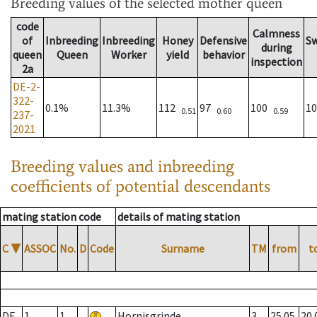
Breeding values
of the selected mother queen
code
Calmness
of
Inbreeding
Inbreeding
Honey
Defensive
S
during
queen
Queen
Worker
yield
behavior
inspection
2a
DE-2-
322-
0.1%
11.3%
112
97
100
1
0.51
0.60
0.59
237-
2021
Breeding values and inbreeding
coefficients of potential descendants
mating station code
details of mating station
C
▼
ASSOC
No.
D
Code
Surname
TM
from
t
DE
1
1
Hornisgrinde
3
25.05.
20.