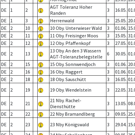
AGT Toleranz Hoher
DE
1
2
3
16.05.
01.
Randen
DE
1
3
Herrenwald
3
25.05.
20.
DE
2
10
10 Oby. Unterwieser Wald
3
01.06.
15.
DE
2
11
11 Oby. Freisinger Moos
3
15.05.
31.
DE
2
12
12 Oby. Pfaffenkopf
3
27.05.
01.
13 Oby. An den 3 Wassern
DE
2
13
6
30.05.
01.
AGT-Toleranzbelegstelle
DE
2
15
15 Oby. Sonnwendjoch
3
01.06.
20.
DE
2
16
16 Oby. Raggert
3
01.06.
01.
DE
2
18
18 Oby. Sauschütt
3
16.05.
01.
DE
2
19
19 Oby. Wendelstein
3
22.05.
31.
21 Nby. Rachel-
DE
2
21
3
13.05.
08.
Diensthütte
DE
2
22
22 Nby Bramandlberg
3
09.05.
25.
DE
2
23
23 Nby Königswald
3
29.04.
15.