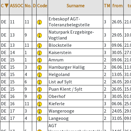
C
▼
ASSOC
No.
D
Code
Surname
TM
from
t
Erbeskopf AGT-
DE
11
11
3
26.05.
21.
Toleranzbelegstelle
Naturpark Erzgebirge-
DE
13
9
3
29.05.
10.
Vogtland
DE
13
11
Blockstelle
3
09.06.
21.
DE
14
1
Kaiserstein
3
30.05.
27.
DE
15
1
Amrum
2
09.06.
21.
DE
15
3
Hamburger Hallig
2
06.06.
11.
DE
15
4
Helgoland
2
13.05.
31.
DE
15
6
List auf Sylt
2
26.05.
20.
DE
15
9
Puan Klent / Sylt
2
26.05.
15.
DE
16
9
Oberhof
3
30.05.
01.
DE
16
11
Kieferle
3
06.06.
25.
DE
17
3
Wangerooge
2
24.05.
29.
DE
17
4
Langeoog
2
31.05.
09.
AGT