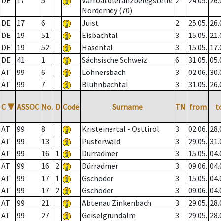
DE
17
5
Varroatoleranzbelegstelle
2
24.05.
26.
Norderney (70)
DE
17
6
Juist
2
25.05.
26.
DE
19
51
Eisbachtal
3
15.05.
21.
DE
19
52
Hasental
3
15.05.
17.
DE
41
1
Sächsische Schweiz
6
31.05.
05.
AT
99
6
Löhnersbach
3
02.06.
30.
AT
99
7
Blühnbachtal
3
31.05.
26.
C
▼
ASSOC
No.
D
Code
Surname
TM
from
t
AT
99
8
Kristeinertal - Osttirol
3
02.06.
28.
AT
99
13
Pusterwald
3
29.05.
31.
AT
99
16
1
Dürradmer
3
15.05.
04.
AT
99
16
2
Dürradmer
3
09.06.
04.
AT
99
17
1
Gschöder
3
15.05.
04.
AT
99
17
2
Gschöder
3
09.06.
04.
AT
99
21
Abtenau Zinkenbach
3
29.05.
28.
AT
99
27
Geiselgrundalm
3
29.05.
28.