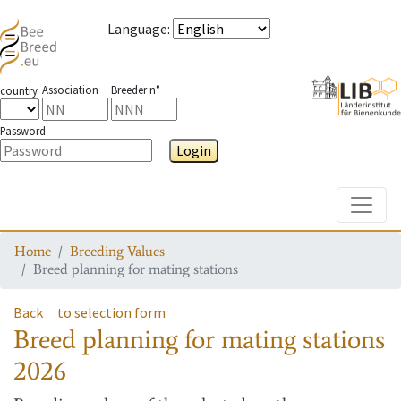
Language
:
Association
Breeder n°
country
Password
Login
Toggle
Home
Breeding Values
Breed planning for mating stations
Back
to selection form
Breed planning for mating stations
2026