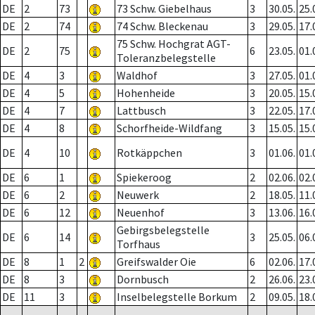
DE
2
73
73 Schw. Giebelhaus
3
30.05.
25.
DE
2
74
74 Schw. Bleckenau
3
29.05.
17.
75 Schw. Hochgrat AGT-
DE
2
75
6
23.05.
01.
Toleranzbelegstelle
DE
4
3
Waldhof
3
27.05.
01.
DE
4
5
Hohenheide
3
20.05.
15.
DE
4
7
Lattbusch
3
22.05.
17.
DE
4
8
Schorfheide-Wildfang
3
15.05.
15.
DE
4
10
Rotkäppchen
3
01.06.
01.
DE
6
1
Spiekeroog
2
02.06.
02.
DE
6
2
Neuwerk
2
18.05.
11.
DE
6
12
Neuenhof
3
13.06.
16.
Gebirgsbelegstelle
DE
6
14
3
25.05.
06.
Torfhaus
DE
8
1
2
Greifswalder Oie
6
02.06.
17.
DE
8
3
Dornbusch
2
26.06.
23.
DE
11
3
Inselbelegstelle Borkum
2
09.05.
18.