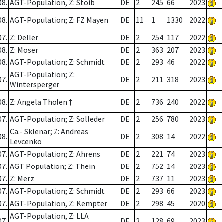
08.
AGT-Population, Z: Stoib
DE
2
245
66
2023
08.
AGT-Population; Z: FZ Mayen
DE
11
1
1330
2022
07.
Z: Deller
DE
2
254
117
2022
08.
Z: Moser
DE
2
363
207
2023
08.
AGT-Population; Z: Schmidt
DE
2
293
46
2022
AGT-Population; Z:
07.
DE
2
211
318
2023
Wintersperger
08.
Z: Angela Tholen †
DE
2
736
240
2022
07.
AGT-Population; Z: Solleder
DE
2
256
780
2023
Ca.- Sklenar; Z: Andreas
08.
DE
2
308
14
2022
Levcenko
07.
AGT-Population; Z: Ahrens
DE
2
221
74
2023
07.
AGT Population; Z: Thein
DE
2
752
14
2023
07.
Z: Merz
DE
2
737
11
2023
07.
AGT-Population; Z: Schmidt
DE
2
293
66
2023
07.
AGT-Population, Z: Kempter
DE
2
298
45
2020
AGT-Population, Z: LLA
07.
DE
2
128
69
2023