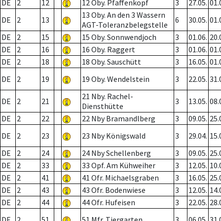
DE
2
12
12 Oby. Pfaffenkopf
3
27.05.
01.
13 Oby. An den 3 Wassern
DE
2
13
6
30.05.
01.
AGT-Toleranzbelegstelle
DE
2
15
15 Oby. Sonnwendjoch
3
01.06.
20.
DE
2
16
16 Oby. Raggert
3
01.06.
01.
DE
2
18
18 Oby. Sauschütt
3
16.05.
01.
DE
2
19
19 Oby. Wendelstein
3
22.05.
31.
21 Nby. Rachel-
DE
2
21
3
13.05.
08.
Diensthütte
DE
2
22
22 Nby Bramandlberg
3
09.05.
25.
DE
2
23
23 Nby Königswald
3
29.04.
15.
DE
2
24
24 Nby Schellenberg
3
09.05.
25.
DE
2
33
33 Opf. Am Kühweiher
3
12.05.
10.
DE
2
41
41 Ofr. Michaelsgraben
3
16.05.
25.
DE
2
43
43 Ofr. Bodenwiese
3
12.05.
14.
DE
2
44
44 Ofr. Hufeisen
3
22.05.
28.
DE
2
51
51 Mfr. Tiergarten
3
06.05.
31.