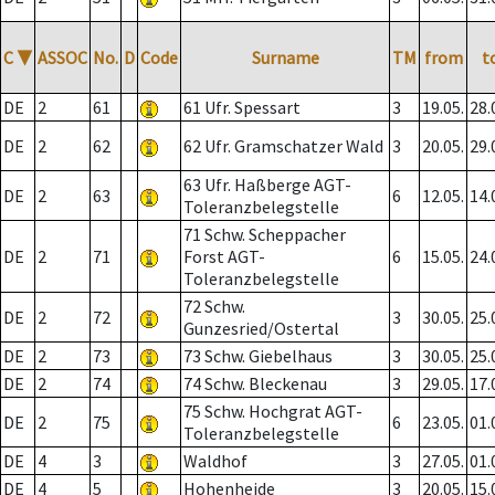
C
▼
ASSOC
No.
D
Code
Surname
TM
from
t
DE
2
61
61 Ufr. Spessart
3
19.05.
28.
DE
2
62
62 Ufr. Gramschatzer Wald
3
20.05.
29.
63 Ufr. Haßberge AGT-
DE
2
63
6
12.05.
14.
Toleranzbelegstelle
71 Schw. Scheppacher
DE
2
71
Forst AGT-
6
15.05.
24.
Toleranzbelegstelle
72 Schw.
DE
2
72
3
30.05.
25.
Gunzesried/Ostertal
DE
2
73
73 Schw. Giebelhaus
3
30.05.
25.
DE
2
74
74 Schw. Bleckenau
3
29.05.
17.
75 Schw. Hochgrat AGT-
DE
2
75
6
23.05.
01.
Toleranzbelegstelle
DE
4
3
Waldhof
3
27.05.
01.
DE
4
5
Hohenheide
3
20.05.
15.