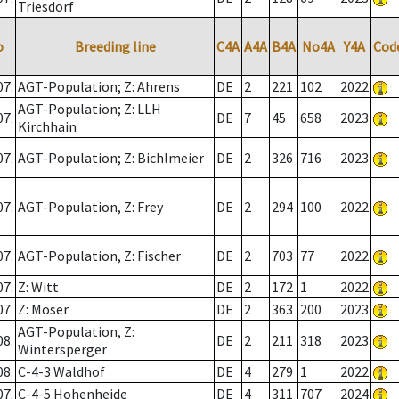
Triesdorf
o
Breeding line
C4A
A4A
B4A
No4A
Y4A
Cod
07.
AGT-Population; Z: Ahrens
DE
2
221
102
2022
AGT-Population; Z: LLH
07.
DE
7
45
658
2023
Kirchhain
07.
AGT-Population; Z: Bichlmeier
DE
2
326
716
2023
07.
AGT-Population, Z: Frey
DE
2
294
100
2022
07.
AGT-Population, Z: Fischer
DE
2
703
77
2022
07.
Z: Witt
DE
2
172
1
2022
07.
Z: Moser
DE
2
363
200
2023
AGT-Population, Z:
08.
DE
2
211
318
2023
Wintersperger
08.
C-4-3 Waldhof
DE
4
279
1
2022
07.
C-4-5 Hohenheide
DE
4
311
707
2024