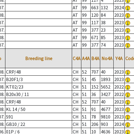
08.
AT
99
117
4
2023
07.
AT
99
663
132
2024
08.
AT
99
120
84
2023
07.
AT
99
117
38
2023
07.
AT
99
377
23
2023
08.
AT
99
671
85
2023
07.
AT
99
377
74
2023
o
Breeding line
C4A
A4A
B4A
No4A
Y4A
Cod
08.
CRP/48
CH
52
707
40
2023
07.
B20F1/3
CH
51
45
1893
2023
08.
KT02/23
CH
51
152
5652
2022
08.
B20x30 / 11
CH
51
36
3427
2022
08.
CRP/48
CH
52
707
40
2023
08.
KL 14 / 50
CH
51
91
4677
2023
07.
S91
CH
51
78
9810
2023
08.
GB10 / 22
CH
51
206
903
2024
06.
01P / 6
CH
51
10
4636
2023