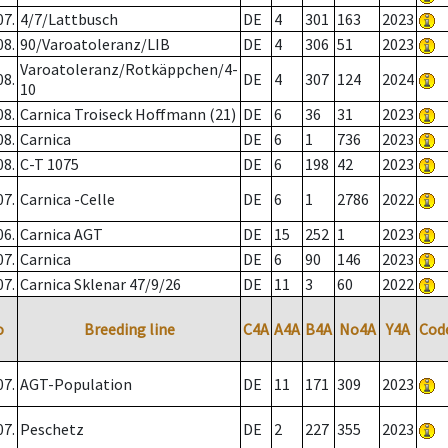
07.
4/7/Lattbusch
DE
4
301
163
2023
08.
90/Varoatoleranz/LIB
DE
4
306
51
2023
Varoatoleranz/Rotkäppchen/4-
08.
DE
4
307
124
2024
10
08.
Carnica Troiseck Hoffmann (21)
DE
6
36
31
2023
08.
Carnica
DE
6
1
736
2023
08.
C-T 1075
DE
6
198
42
2023
07.
Carnica -Celle
DE
6
1
2786
2022
06.
Carnica AGT
DE
15
252
1
2023
07.
Carnica
DE
6
90
146
2023
07.
Carnica Sklenar 47/9/26
DE
11
3
60
2022
o
Breeding line
C4A
A4A
B4A
No4A
Y4A
Cod
07.
AGT-Population
DE
11
171
309
2023
07.
Peschetz
DE
2
227
355
2023