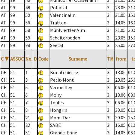
AT
99
46
Mühldorfer Ochsenalm
3
31.05.
15.
AT
99
48
Pöllatal
3
28.05.
31.
AT
99
50
Valentinalm
3
31.05.
15.
AT
99
56
Tratten
3
14.05.
16.
AT
99
58
Mühlviertler Alm
3
21.05.
30.
AT
99
59
Scheiterboden
3
23.05.
15.
AT
99
98
Seetal
3
25.05.
27.
C
▼
ASSOC
No.
D
Code
Surname
TM
from
t
CH
51
1
Bonatchiesse
3
13.06.
01.
CH
51
3
Petit-Mont
3
23.05.
26.
CH
51
5
Vermeilley
3
06.06.
01.
CH
51
6
Moiry
3
13.06.
08.
CH
51
7
Toules
3
06.06.
01.
CH
51
8
Hongrin
3
30.05.
01.
CH
51
21
Mont-Dar
3
30.05.
25.
CH
51
22
SADE
3
16.05.
01.
CH
51
51
Grande-Enne
3
14.05.
06.