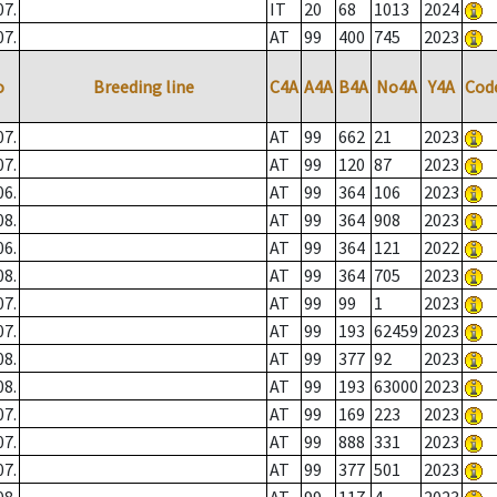
07.
IT
20
68
1013
2024
07.
AT
99
400
745
2023
o
Breeding line
C4A
A4A
B4A
No4A
Y4A
Cod
07.
AT
99
662
21
2023
07.
AT
99
120
87
2023
06.
AT
99
364
106
2023
08.
AT
99
364
908
2023
06.
AT
99
364
121
2022
08.
AT
99
364
705
2023
07.
AT
99
99
1
2023
07.
AT
99
193
62459
2023
08.
AT
99
377
92
2023
08.
AT
99
193
63000
2023
07.
AT
99
169
223
2023
07.
AT
99
888
331
2023
07.
AT
99
377
501
2023