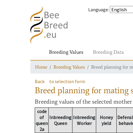
Language
:
Breeding Values
Breeding Data
Home
Breeding Values
Breed planning for m
Back
to selection form
Breed planning for mating s
Breeding values
of the selected mothe
code
of
Inbreeding
Inbreeding
Honey
Defensi
queen
Queen
Worker
yield
behavi
2a