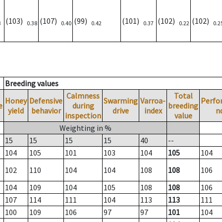
(103)
(107)
(99)
(101)
(102)
(102)
3
0.38
0.40
0.42
0.37
0.22
0.2
Breeding values
Calmness
Total
Honey
Defensive
Swarming
Varroa-
Perfo
e
during
breeding
yield
behavior
drive
index
n
inspection
value
Weighting in %
15
15
15
15
40
--
104
105
101
103
104
105
104
102
110
104
104
108
108
106
104
109
104
105
108
108
106
107
114
111
104
113
113
111
100
109
106
97
97
101
104