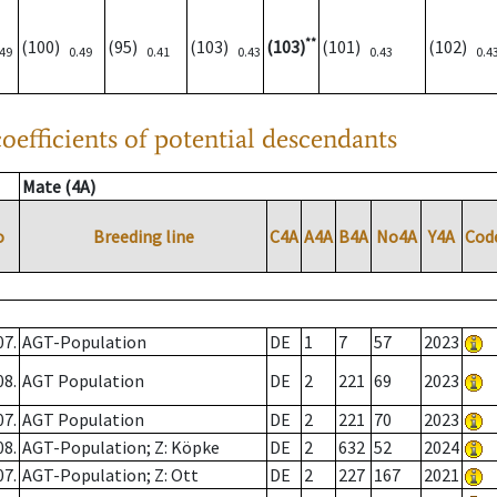
**
(100)
(95)
(103)
(103)
(101)
(102)
.49
0.49
0.41
0.43
0.43
0.4
oefficients of potential descendants
Mate (4A)
o
Breeding line
C4A
A4A
B4A
No4A
Y4A
Cod
07.
AGT-Population
DE
1
7
57
2023
08.
AGT Population
DE
2
221
69
2023
07.
AGT Population
DE
2
221
70
2023
08.
AGT-Population; Z: Köpke
DE
2
632
52
2024
07.
AGT-Population; Z: Ott
DE
2
227
167
2021