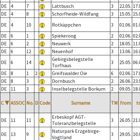
DE
4
7
Lattbusch
3
22.05.
17.
DE
4
8
Schorfheide-Wildfang
3
15.05.
15.
DE
4
10
Rotkäppchen
3
01.06.
01.
DE
6
1
Spiekeroog
2
02.06.
02.
DE
6
2
Neuwerk
2
18.05.
11.
DE
6
12
Neuenhof
3
13.06.
16.
Gebirgsbelegstelle
DE
6
14
3
25.05.
06.
Torfhaus
DE
8
1
2
Greifswalder Oie
6
02.06.
17.
DE
8
3
Dornbusch
2
26.06.
23.
DE
11
3
Inselbelegstelle Borkum
2
09.05.
18.
C
▼
ASSOC
No.
D
Code
Surname
TM
from
t
Erbeskopf AGT-
DE
11
11
3
26.05.
21.
Toleranzbelegstelle
Naturpark Erzgebirge-
DE
13
9
3
29.05.
10.
Vogtland