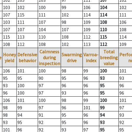
102
105
103
97
111
107
102
103
102
100
99
106
104
102
107
115
111
102
114
114
111
103
111
107
98
109
108
106
107
107
104
107
109
110
108
115
113
110
108
112
115
114
108
112
108
102
113
112
109
Calmness
Total
Honey
Defensive
Swarming
Varroa-
Perfo
e
during
breeding
yield
behavior
drive
index
n
inspection
value
106
101
100
98
99
100
101
95
95
90
95
96
93
93
93
100
97
96
96
95
96
96
100
97
93
96
95
96
106
101
100
98
99
100
101
98
99
97
96
101
99
97
98
94
91
95
96
94
93
93
95
92
95
96
93
92
101
96
92
93
97
95
95