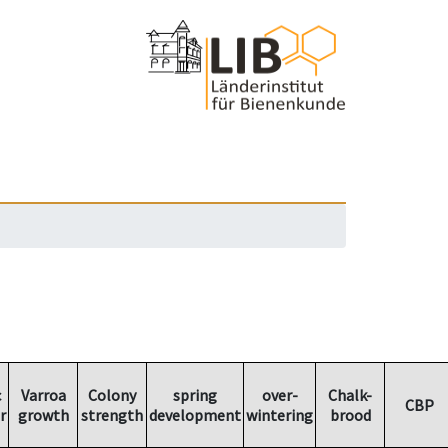
c
Varroa
Colony
spring
over-
Chalk-
CBP
r
growth
strength
development
wintering
brood