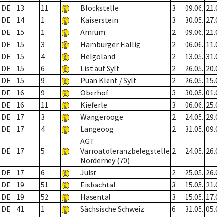
DE
13
11
Blockstelle
3
09.06.
21.
DE
14
1
Kaiserstein
3
30.05.
27.
DE
15
1
Amrum
2
09.06.
21.
DE
15
3
Hamburger Hallig
2
06.06.
11.
DE
15
4
Helgoland
2
13.05.
31.
DE
15
6
List auf Sylt
2
26.05.
20.
DE
15
9
Puan Klent / Sylt
2
26.05.
15.
DE
16
9
Oberhof
3
30.05.
01.
DE
16
11
Kieferle
3
06.06.
25.
DE
17
3
Wangerooge
2
24.05.
29.
DE
17
4
Langeoog
2
31.05.
09.
AGT
DE
17
5
Varroatoleranzbelegstelle
2
24.05.
26.
Norderney (70)
DE
17
6
Juist
2
25.05.
26.
DE
19
51
Eisbachtal
3
15.05.
21.
DE
19
52
Hasental
3
15.05.
17.
DE
41
1
Sächsische Schweiz
6
31.05.
05.