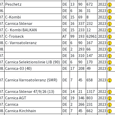
07.
Peschetz
DE
13
90
672
2022
06.
DE
6
36
31
2023
07.
C-Kombi
DE
15
69
8
2022
07.
Carnica Sklenar
DE
16
337
232
2023
07.
C- Kombi BALKAN
DE
15
233
12
2022
07.
C-Troiseck
AT
99
193
62961
2023
08.
C- Varroatoleranz
DE
6
90
167
2023
08.
DE
2
293
66
2023
07.
DE
16
310
147
2023
07.
Carnica Selektionslinie LIB (90)
DE
6
90
170
2023
08.
Carnica-03 (40)
DE
17
208
49
2023
07.
Carnica Varroatoleranz (SMR)
DE
7
45
658
2023
07.
Carnica Sklenar 47/9/26 (13)
DE
14
21
1317
2022
07.
Carnica AGT
DE
19
346
803
2023
07.
Carnica
DE
2
266
231
2023
08.
Carnica Kirchhain
DE
7
45
662
2023