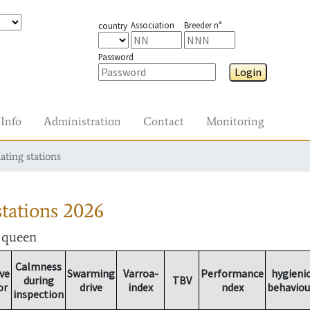
Association
Breeder n°
country
Password
Login
Info
Administration
Contact
Monitoring
ating stations
tations
2026
r queen
Calmness
ve
Swarming
Varroa-
Performance
hygieni
during
TBV
or
drive
index
ndex
behaviou
inspection