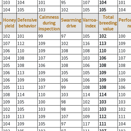
103
104
101
95
107
104
101
104
105
103
102
105
105
104
Calmness
Total
Honey
Defensive
Swarming
Varroa-
Perfo
e
during
breeding
yield
behavior
drive
index
n
inspection
value
102
101
99
97
105
102
100
107
112
109
102
116
113
109
106
110
109
108
108
110
110
104
108
107
105
103
106
107
105
108
106
108
106
108
108
106
113
109
105
105
109
110
106
109
109
106
106
109
109
105
111
107
99
108
108
106
108
114
110
103
114
114
110
109
105
100
98
102
103
103
102
105
103
98
103
103
102
110
113
109
107
109
112
111
104
109
105
97
117
111
104