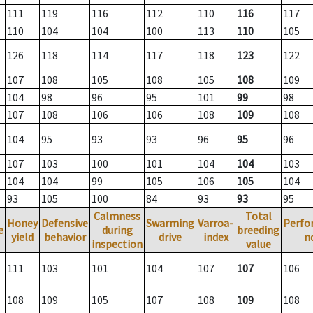
111
119
116
112
110
116
117
110
104
104
100
113
110
105
126
118
114
117
118
123
122
107
108
105
108
105
108
109
104
98
96
95
101
99
98
107
108
106
106
108
109
108
104
95
93
93
96
95
96
107
103
100
101
104
104
103
104
104
99
105
106
105
104
93
105
100
84
93
93
95
Calmness
Total
Honey
Defensive
Swarming
Varroa-
Perfo
e
during
breeding
yield
behavior
drive
index
n
inspection
value
111
103
101
104
107
107
106
108
109
105
107
108
109
108