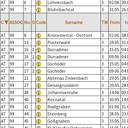
AT
99
6
Löhnersbach
3
02.06.
30.
AT
99
7
Blühnbachtal
3
31.05.
26.
C
▼
ASSOC
No.
D
Code
Surname
TM
from
t
AT
99
8
Kristeinertal - Osttirol
3
02.06.
28.
AT
99
13
Pusterwald
3
29.05.
31.
AT
99
16
1
Dürradmer
3
15.05.
04.
AT
99
16
2
Dürradmer
3
09.06.
04.
AT
99
17
1
Gschöder
3
15.05.
04.
AT
99
17
2
Gschöder
3
09.06.
04.
AT
99
21
Abtenau Zinkenbach
3
29.05.
28.
AT
99
27
Geiselgrundalm
3
29.05.
28.
AT
99
38
Johannsenruhe
3
14.06.
09.
AT
99
40
Kocnatal
3
30.05.
14.
AT
99
41
Radlgraben
3
01.06.
31.
AT
99
44
Steinberg
3
28.05.
23.
AT
99
45
Gößgraben
3
15.05.
31.