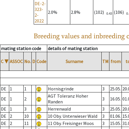
DE-2-
323-
2.0%
2.8%
(102)
(106)
0.43
0
2-
2022
Breeding values and inbreeding c
mating station code
details of mating station
C
▼
ASSOC
No.
D
Code
Surname
TM
from
t
DE
1
1
Hornisgrinde
3
25.05.
20.
AGT Toleranz Hoher
DE
1
2
3
16.05.
01.
Randen
DE
1
3
Herrenwald
3
25.05.
20.
DE
2
10
10 Oby. Unterwieser Wald
3
01.06.
15.
DE
2
11
11 Oby. Freisinger Moos
3
15.05.
31.