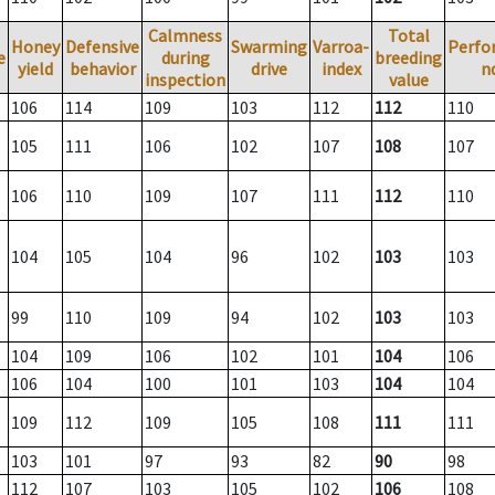
Calmness
Total
Honey
Defensive
Swarming
Varroa-
Perfo
e
during
breeding
yield
behavior
drive
index
n
inspection
value
106
114
109
103
112
112
110
105
111
106
102
107
108
107
106
110
109
107
111
112
110
104
105
104
96
102
103
103
99
110
109
94
102
103
103
104
109
106
102
101
104
106
106
104
100
101
103
104
104
109
112
109
105
108
111
111
103
101
97
93
82
90
98
112
107
103
105
102
106
108