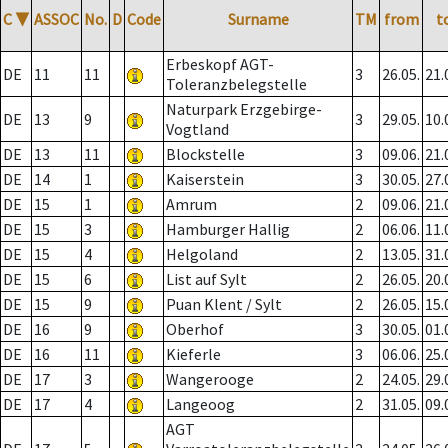
C
▼
ASSOC
No.
D
Code
Surname
TM
from
t
Erbeskopf AGT-
DE
11
11
3
26.05.
21.
Toleranzbelegstelle
Naturpark Erzgebirge-
DE
13
9
3
29.05.
10.
Vogtland
DE
13
11
Blockstelle
3
09.06.
21.
DE
14
1
Kaiserstein
3
30.05.
27.
DE
15
1
Amrum
2
09.06.
21.
DE
15
3
Hamburger Hallig
2
06.06.
11.
DE
15
4
Helgoland
2
13.05.
31.
DE
15
6
List auf Sylt
2
26.05.
20.
DE
15
9
Puan Klent / Sylt
2
26.05.
15.
DE
16
9
Oberhof
3
30.05.
01.
DE
16
11
Kieferle
3
06.06.
25.
DE
17
3
Wangerooge
2
24.05.
29.
DE
17
4
Langeoog
2
31.05.
09.
AGT