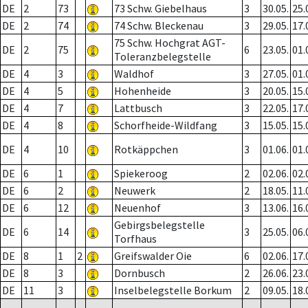
DE
2
73
73 Schw. Giebelhaus
3
30.05.
25.
DE
2
74
74 Schw. Bleckenau
3
29.05.
17.
75 Schw. Hochgrat AGT-
DE
2
75
6
23.05.
01.
Toleranzbelegstelle
DE
4
3
Waldhof
3
27.05.
01.
DE
4
5
Hohenheide
3
20.05.
15.
DE
4
7
Lattbusch
3
22.05.
17.
DE
4
8
Schorfheide-Wildfang
3
15.05.
15.
DE
4
10
Rotkäppchen
3
01.06.
01.
DE
6
1
Spiekeroog
2
02.06.
02.
DE
6
2
Neuwerk
2
18.05.
11.
DE
6
12
Neuenhof
3
13.06.
16.
Gebirgsbelegstelle
DE
6
14
3
25.05.
06.
Torfhaus
DE
8
1
2
Greifswalder Oie
6
02.06.
17.
DE
8
3
Dornbusch
2
26.06.
23.
DE
11
3
Inselbelegstelle Borkum
2
09.05.
18.