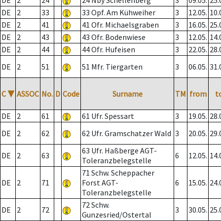
DE
2
24
24 Nby Schellenberg
3
09.05.
25.
DE
2
33
33 Opf. Am Kühweiher
3
12.05.
10.
DE
2
41
41 Ofr. Michaelsgraben
3
16.05.
25.
DE
2
43
43 Ofr. Bodenwiese
3
12.05.
14.
DE
2
44
44 Ofr. Hufeisen
3
22.05.
28.
DE
2
51
51 Mfr. Tiergarten
3
06.05.
31.
C
▼
ASSOC
No.
D
Code
Surname
TM
from
t
DE
2
61
61 Ufr. Spessart
3
19.05.
28.
DE
2
62
62 Ufr. Gramschatzer Wald
3
20.05.
29.
63 Ufr. Haßberge AGT-
DE
2
63
6
12.05.
14.
Toleranzbelegstelle
71 Schw. Scheppacher
DE
2
71
Forst AGT-
6
15.05.
24.
Toleranzbelegstelle
72 Schw.
DE
2
72
3
30.05.
25.
Gunzesried/Ostertal