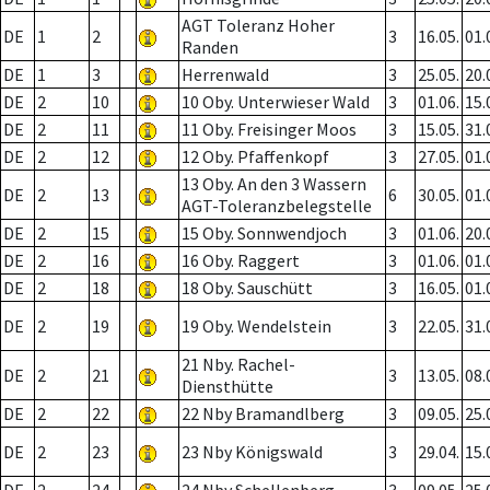
AGT Toleranz Hoher
DE
1
2
3
16.05.
01.
Randen
DE
1
3
Herrenwald
3
25.05.
20.
DE
2
10
10 Oby. Unterwieser Wald
3
01.06.
15.
DE
2
11
11 Oby. Freisinger Moos
3
15.05.
31.
DE
2
12
12 Oby. Pfaffenkopf
3
27.05.
01.
13 Oby. An den 3 Wassern
DE
2
13
6
30.05.
01.
AGT-Toleranzbelegstelle
DE
2
15
15 Oby. Sonnwendjoch
3
01.06.
20.
DE
2
16
16 Oby. Raggert
3
01.06.
01.
DE
2
18
18 Oby. Sauschütt
3
16.05.
01.
DE
2
19
19 Oby. Wendelstein
3
22.05.
31.
21 Nby. Rachel-
DE
2
21
3
13.05.
08.
Diensthütte
DE
2
22
22 Nby Bramandlberg
3
09.05.
25.
DE
2
23
23 Nby Königswald
3
29.04.
15.