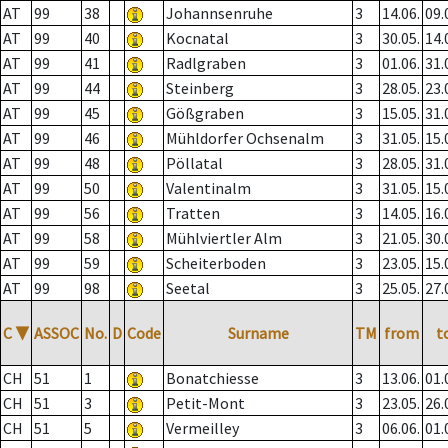
AT
99
38
Johannsenruhe
3
14.06.
09.
AT
99
40
Kocnatal
3
30.05.
14.
AT
99
41
Radlgraben
3
01.06.
31.
AT
99
44
Steinberg
3
28.05.
23.
AT
99
45
Gößgraben
3
15.05.
31.
AT
99
46
Mühldorfer Ochsenalm
3
31.05.
15.
AT
99
48
Pöllatal
3
28.05.
31.
AT
99
50
Valentinalm
3
31.05.
15.
AT
99
56
Tratten
3
14.05.
16.
AT
99
58
Mühlviertler Alm
3
21.05.
30.
AT
99
59
Scheiterboden
3
23.05.
15.
AT
99
98
Seetal
3
25.05.
27.
C
▼
ASSOC
No.
D
Code
Surname
TM
from
t
CH
51
1
Bonatchiesse
3
13.06.
01.
CH
51
3
Petit-Mont
3
23.05.
26.
CH
51
5
Vermeilley
3
06.06.
01.