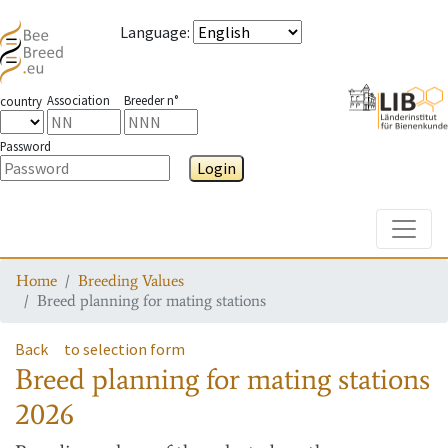
Language
:
Association
Breeder n°
country
Password
Login
Toggle
Home
Breeding Values
Breed planning for mating stations
Back
to selection form
Breed planning for mating stations
2026