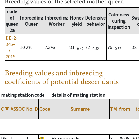
Breeding values
of the selected mother queen
code
Calmness
of
Inbreeding
Inbreeding
Honey
Defensive
Sw
during
queen
Queen
Worker
yield
behavior
inspection
2a
DE-2-
346-
10.2%
7.3%
81
72
76
82
0.42
0.52
0.52
17-
2015
Breeding values and inbreeding
coefficients of potential descendants
mating station code
details of mating station
C
▼
ASSOC
No.
D
Code
Surname
TM
from
t
DE
1
1
Hornisgrinde
3
25.05.
20.