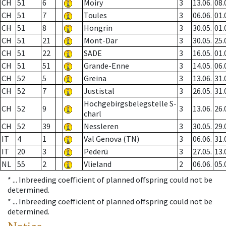
CH
51
6
Moiry
3
13.06.
08.
CH
51
7
Toules
3
06.06.
01.
CH
51
8
Hongrin
3
30.05.
01.
CH
51
21
Mont-Dar
3
30.05.
25.
CH
51
22
SADE
3
16.05.
01.
CH
51
51
Grande-Enne
3
14.05.
06.
CH
52
5
Greina
3
13.06.
31.
CH
52
7
Justistal
3
26.05.
31.
Hochgebirgsbelegstelle S-
CH
52
9
3
13.06.
26.
charl
CH
52
39
Nessleren
3
30.05.
29.
IT
4
1
Val Genova (TN)
3
06.06.
31.
IT
20
3
Pederü
3
27.05.
13.
NL
55
2
Vlieland
2
06.06.
05.
* ...
Inbreeding coefficient of planned offspring could not be
determined.
* ...
Inbreeding coefficient of planned offspring could not be
determined.