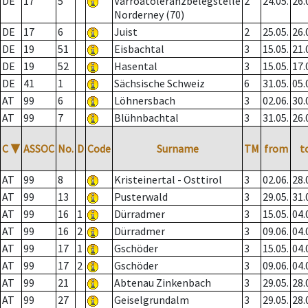
DE
17
5
Varroatoleranzbelegstelle
2
24.05.
26.
Norderney (70)
DE
17
6
Juist
2
25.05.
26.
DE
19
51
Eisbachtal
3
15.05.
21.
DE
19
52
Hasental
3
15.05.
17.
DE
41
1
Sächsische Schweiz
6
31.05.
05.
AT
99
6
Löhnersbach
3
02.06.
30.
AT
99
7
Blühnbachtal
3
31.05.
26.
C
▼
ASSOC
No.
D
Code
Surname
TM
from
t
AT
99
8
Kristeinertal - Osttirol
3
02.06.
28.
AT
99
13
Pusterwald
3
29.05.
31.
AT
99
16
1
Dürradmer
3
15.05.
04.
AT
99
16
2
Dürradmer
3
09.06.
04.
AT
99
17
1
Gschöder
3
15.05.
04.
AT
99
17
2
Gschöder
3
09.06.
04.
AT
99
21
Abtenau Zinkenbach
3
29.05.
28.
AT
99
27
Geiselgrundalm
3
29.05.
28.