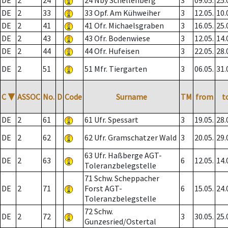
DE
2
24
24 Nby Schellenberg
3
09.05.
25.
DE
2
33
33 Opf. Am Kühweiher
3
12.05.
10.
DE
2
41
41 Ofr. Michaelsgraben
3
16.05.
25.
DE
2
43
43 Ofr. Bodenwiese
3
12.05.
14.
DE
2
44
44 Ofr. Hufeisen
3
22.05.
28.
DE
2
51
51 Mfr. Tiergarten
3
06.05.
31.
C
▼
ASSOC
No.
D
Code
Surname
TM
from
t
DE
2
61
61 Ufr. Spessart
3
19.05.
28.
DE
2
62
62 Ufr. Gramschatzer Wald
3
20.05.
29.
63 Ufr. Haßberge AGT-
DE
2
63
6
12.05.
14.
Toleranzbelegstelle
71 Schw. Scheppacher
DE
2
71
Forst AGT-
6
15.05.
24.
Toleranzbelegstelle
72 Schw.
DE
2
72
3
30.05.
25.
Gunzesried/Ostertal