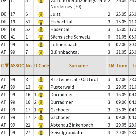
DE
17
5
Varroatoleranzbelegstelle
2
24.05.
26.
Norderney (70)
DE
17
6
Juist
2
25.05.
26.
DE
19
51
Eisbachtal
3
15.05.
21.
DE
19
52
Hasental
3
15.05.
17.
DE
41
1
Sächsische Schweiz
6
31.05.
05.
AT
99
6
Löhnersbach
3
02.06.
30.
AT
99
7
Blühnbachtal
3
31.05.
26.
C
▼
ASSOC
No.
D
Code
Surname
TM
from
t
AT
99
8
Kristeinertal - Osttirol
3
02.06.
28.
AT
99
13
Pusterwald
3
29.05.
31.
AT
99
16
1
Dürradmer
3
15.05.
04.
AT
99
16
2
Dürradmer
3
09.06.
04.
AT
99
17
1
Gschöder
3
15.05.
04.
AT
99
17
2
Gschöder
3
09.06.
04.
AT
99
21
Abtenau Zinkenbach
3
29.05.
28.
AT
99
27
Geiselgrundalm
3
29.05.
28.