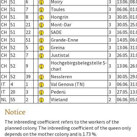
CH
51
6
Moiry
3
13.06.
08.
CH
51
7
Toules
3
06.06.
01.
CH
51
8
Hongrin
3
30.05.
01.
CH
51
21
Mont-Dar
3
30.05.
25.
CH
51
22
SADE
3
16.05.
01.
CH
51
51
Grande-Enne
3
14.05.
06.
CH
52
5
Greina
3
13.06.
31.
CH
52
7
Justistal
3
26.05.
31.
Hochgebirgsbelegstelle S-
CH
52
9
3
13.06.
26.
charl
CH
52
39
Nessleren
3
30.05.
29.
IT
4
1
Val Genova (TN)
3
06.06.
31.
IT
20
3
Pederü
3
27.05.
13.
NL
55
2
Vlieland
2
06.06.
05.
Notice
The inbreeding coefficient refers to the workers of the
planned colony. The inbreeding coefficient of the queen only
depends on the mother colony and is 1.73 %.