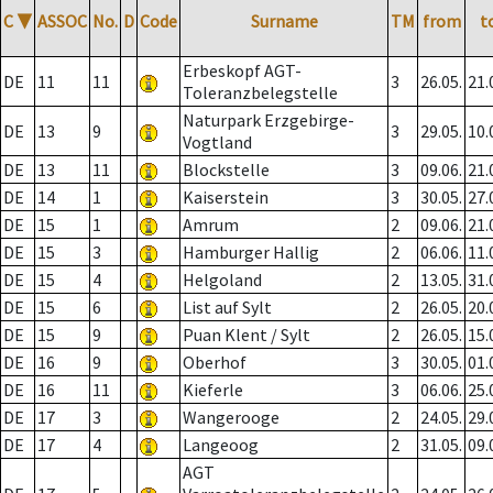
C
▼
ASSOC
No.
D
Code
Surname
TM
from
t
Erbeskopf AGT-
DE
11
11
3
26.05.
21.
Toleranzbelegstelle
Naturpark Erzgebirge-
DE
13
9
3
29.05.
10.
Vogtland
DE
13
11
Blockstelle
3
09.06.
21.
DE
14
1
Kaiserstein
3
30.05.
27.
DE
15
1
Amrum
2
09.06.
21.
DE
15
3
Hamburger Hallig
2
06.06.
11.
DE
15
4
Helgoland
2
13.05.
31.
DE
15
6
List auf Sylt
2
26.05.
20.
DE
15
9
Puan Klent / Sylt
2
26.05.
15.
DE
16
9
Oberhof
3
30.05.
01.
DE
16
11
Kieferle
3
06.06.
25.
DE
17
3
Wangerooge
2
24.05.
29.
DE
17
4
Langeoog
2
31.05.
09.
AGT