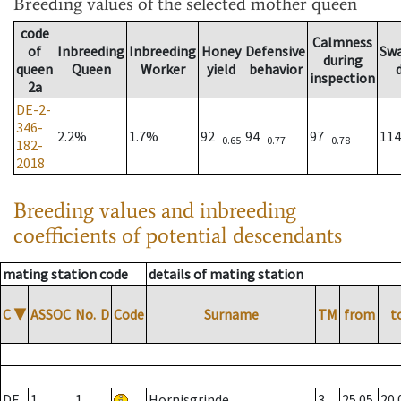
Breeding values
of the selected mother queen
code
Calmness
of
Inbreeding
Inbreeding
Honey
Defensive
Sw
during
queen
Queen
Worker
yield
behavior
inspection
2a
DE-2-
346-
2.2%
1.7%
92
94
97
11
0.65
0.77
0.78
182-
2018
Breeding values and inbreeding
coefficients of potential descendants
mating station code
details of mating station
C
▼
ASSOC
No.
D
Code
Surname
TM
from
t
DE
1
1
Hornisgrinde
3
25.05.
20.