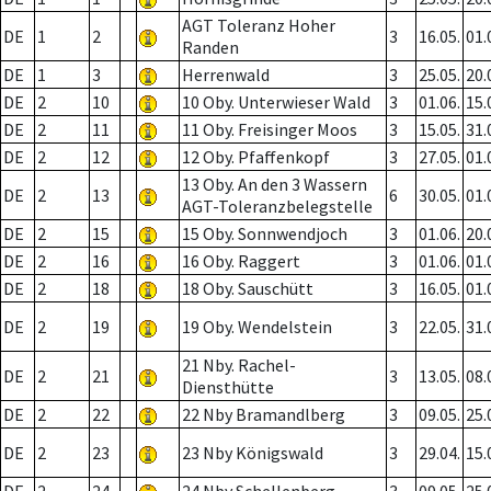
AGT Toleranz Hoher
DE
1
2
3
16.05.
01.
Randen
DE
1
3
Herrenwald
3
25.05.
20.
DE
2
10
10 Oby. Unterwieser Wald
3
01.06.
15.
DE
2
11
11 Oby. Freisinger Moos
3
15.05.
31.
DE
2
12
12 Oby. Pfaffenkopf
3
27.05.
01.
13 Oby. An den 3 Wassern
DE
2
13
6
30.05.
01.
AGT-Toleranzbelegstelle
DE
2
15
15 Oby. Sonnwendjoch
3
01.06.
20.
DE
2
16
16 Oby. Raggert
3
01.06.
01.
DE
2
18
18 Oby. Sauschütt
3
16.05.
01.
DE
2
19
19 Oby. Wendelstein
3
22.05.
31.
21 Nby. Rachel-
DE
2
21
3
13.05.
08.
Diensthütte
DE
2
22
22 Nby Bramandlberg
3
09.05.
25.
DE
2
23
23 Nby Königswald
3
29.04.
15.