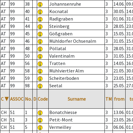
AT
99
38
Johannsenruhe
3
14.06.
09.
AT
99
40
Kocnatal
3
30.05.
14.
AT
99
41
Radlgraben
3
01.06.
31.
AT
99
44
Steinberg
3
28.05.
23.
AT
99
45
Gößgraben
3
15.05.
31.
AT
99
46
Mühldorfer Ochsenalm
3
31.05.
15.
AT
99
48
Pöllatal
3
28.05.
31.
AT
99
50
Valentinalm
3
31.05.
15.
AT
99
56
Tratten
3
14.05.
16.
AT
99
58
Mühlviertler Alm
3
21.05.
30.
AT
99
59
Scheiterboden
3
23.05.
15.
AT
99
98
Seetal
3
25.05.
27.
C
▼
ASSOC
No.
D
Code
Surname
TM
from
t
CH
51
1
Bonatchiesse
3
13.06.
01.
CH
51
3
Petit-Mont
3
23.05.
26.
CH
51
5
Vermeilley
3
06.06.
01.