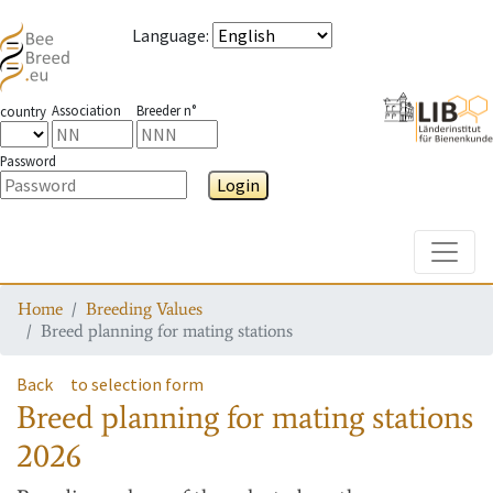
Language
:
Association
Breeder n°
country
Password
Login
Toggle
Home
Breeding Values
Breed planning for mating stations
Back
to selection form
Breed planning for mating stations
2026