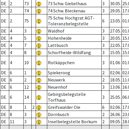
DE
2
73
73 Schw. Giebelhaus
3
30.05.
25.
DE
2
74
74 Schw. Bleckenau
3
29.05.
17.
75 Schw. Hochgrat AGT-
DE
2
75
6
23.05.
01.
Toleranzbelegstelle
DE
4
3
Waldhof
3
27.05.
01.
DE
4
5
Hohenheide
3
20.05.
15.
DE
4
7
Lattbusch
3
22.05.
17.
DE
4
8
Schorfheide-Wildfang
3
15.05.
15.
DE
4
10
Rotkäppchen
3
01.06.
01.
DE
6
1
Spiekeroog
2
02.06.
02.
DE
6
2
Neuwerk
2
18.05.
11.
DE
6
12
Neuenhof
3
13.06.
16.
Gebirgsbelegstelle
DE
6
14
3
25.05.
06.
Torfhaus
DE
8
1
2
Greifswalder Oie
6
02.06.
17.
DE
8
3
Dornbusch
2
26.06.
23.
DE
11
3
Inselbelegstelle Borkum
2
09.05.
18.