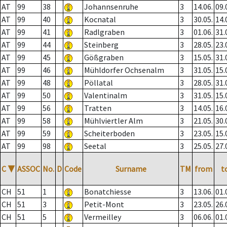
AT
99
38
Johannsenruhe
3
14.06.
09.
AT
99
40
Kocnatal
3
30.05.
14.
AT
99
41
Radlgraben
3
01.06.
31.
AT
99
44
Steinberg
3
28.05.
23.
AT
99
45
Gößgraben
3
15.05.
31.
AT
99
46
Mühldorfer Ochsenalm
3
31.05.
15.
AT
99
48
Pöllatal
3
28.05.
31.
AT
99
50
Valentinalm
3
31.05.
15.
AT
99
56
Tratten
3
14.05.
16.
AT
99
58
Mühlviertler Alm
3
21.05.
30.
AT
99
59
Scheiterboden
3
23.05.
15.
AT
99
98
Seetal
3
25.05.
27.
C
▼
ASSOC
No.
D
Code
Surname
TM
from
t
CH
51
1
Bonatchiesse
3
13.06.
01.
CH
51
3
Petit-Mont
3
23.05.
26.
CH
51
5
Vermeilley
3
06.06.
01.