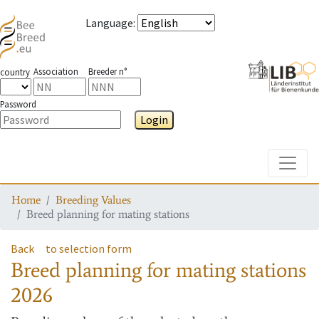
Language
:
Association
Breeder n°
country
Password
Login
Toggle
Home
Breeding Values
Breed planning for mating stations
Back
to selection form
Breed planning for mating stations
2026