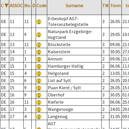
C
▼
ASSOC
No.
D
Code
Surname
TM
from
t
Erbeskopf AGT-
DE
11
11
3
26.05.
21.
Toleranzbelegstelle
Naturpark Erzgebirge-
DE
13
9
3
29.05.
10.
Vogtland
DE
13
11
Blockstelle
3
09.06.
21.
DE
14
1
Kaiserstein
3
30.05.
27.
DE
15
1
Amrum
2
09.06.
21.
DE
15
3
Hamburger Hallig
2
06.06.
11.
DE
15
4
Helgoland
2
13.05.
31.
DE
15
6
List auf Sylt
2
26.05.
20.
DE
15
9
Puan Klent / Sylt
2
26.05.
15.
DE
16
9
Oberhof
3
30.05.
01.
DE
16
11
Kieferle
3
06.06.
25.
DE
17
3
Wangerooge
2
24.05.
29.
DE
17
4
Langeoog
2
31.05.
09.
AGT