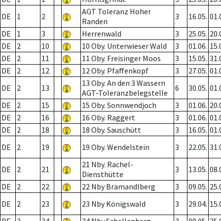
AGT Toleranz Hoher
DE
1
2
3
16.05.
01.
Randen
DE
1
3
Herrenwald
3
25.05.
20.
DE
2
10
10 Oby. Unterwieser Wald
3
01.06.
15.
DE
2
11
11 Oby. Freisinger Moos
3
15.05.
31.
DE
2
12
12 Oby. Pfaffenkopf
3
27.05.
01.
13 Oby. An den 3 Wassern
DE
2
13
6
30.05.
01.
AGT-Toleranzbelegstelle
DE
2
15
15 Oby. Sonnwendjoch
3
01.06.
20.
DE
2
16
16 Oby. Raggert
3
01.06.
01.
DE
2
18
18 Oby. Sauschütt
3
16.05.
01.
DE
2
19
19 Oby. Wendelstein
3
22.05.
31.
21 Nby. Rachel-
DE
2
21
3
13.05.
08.
Diensthütte
DE
2
22
22 Nby Bramandlberg
3
09.05.
25.
DE
2
23
23 Nby Königswald
3
29.04.
15.