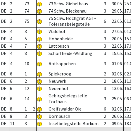
DE
2
73
73 Schw. Giebelhaus
3
30.05.
25.
DE
2
74
74 Schw. Bleckenau
3
29.05.
17.
75 Schw. Hochgrat AGT-
DE
2
75
6
23.05.
01.
Toleranzbelegstelle
DE
4
3
Waldhof
3
27.05.
01.
DE
4
5
Hohenheide
3
20.05.
15.
DE
4
7
Lattbusch
3
22.05.
17.
DE
4
8
Schorfheide-Wildfang
3
15.05.
15.
DE
4
10
Rotkäppchen
3
01.06.
01.
DE
6
1
Spiekeroog
2
02.06.
02.
DE
6
2
Neuwerk
2
18.05.
11.
DE
6
12
Neuenhof
3
13.06.
16.
Gebirgsbelegstelle
DE
6
14
3
25.05.
06.
Torfhaus
DE
8
1
2
Greifswalder Oie
6
02.06.
17.
DE
8
3
Dornbusch
2
26.06.
23.
DE
11
3
Inselbelegstelle Borkum
2
09.05.
18.