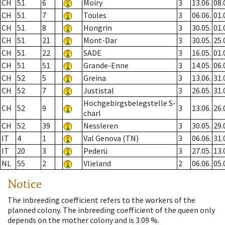
CH
51
6
Moiry
3
13.06.
08.
CH
51
7
Toules
3
06.06.
01.
CH
51
8
Hongrin
3
30.05.
01.
CH
51
21
Mont-Dar
3
30.05.
25.
CH
51
22
SADE
3
16.05.
01.
CH
51
51
Grande-Enne
3
14.05.
06.
CH
52
5
Greina
3
13.06.
31.
CH
52
7
Justistal
3
26.05.
31.
Hochgebirgsbelegstelle S-
CH
52
9
3
13.06.
26.
charl
CH
52
39
Nessleren
3
30.05.
29.
IT
4
1
Val Genova (TN)
3
06.06.
31.
IT
20
3
Pederü
3
27.05.
13.
NL
55
2
Vlieland
2
06.06.
05.
Notice
The inbreeding coefficient refers to the workers of the
planned colony. The inbreeding coefficient of the queen only
depends on the mother colony and is 3.09 %.