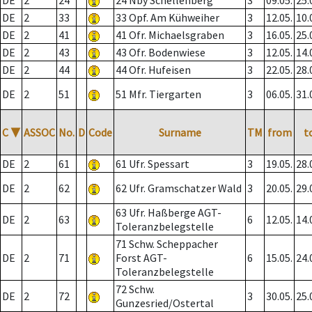
DE
2
24
24 Nby Schellenberg
3
09.05.
25.
DE
2
33
33 Opf. Am Kühweiher
3
12.05.
10.
DE
2
41
41 Ofr. Michaelsgraben
3
16.05.
25.
DE
2
43
43 Ofr. Bodenwiese
3
12.05.
14.
DE
2
44
44 Ofr. Hufeisen
3
22.05.
28.
DE
2
51
51 Mfr. Tiergarten
3
06.05.
31.
C
▼
ASSOC
No.
D
Code
Surname
TM
from
t
DE
2
61
61 Ufr. Spessart
3
19.05.
28.
DE
2
62
62 Ufr. Gramschatzer Wald
3
20.05.
29.
63 Ufr. Haßberge AGT-
DE
2
63
6
12.05.
14.
Toleranzbelegstelle
71 Schw. Scheppacher
DE
2
71
Forst AGT-
6
15.05.
24.
Toleranzbelegstelle
72 Schw.
DE
2
72
3
30.05.
25.
Gunzesried/Ostertal