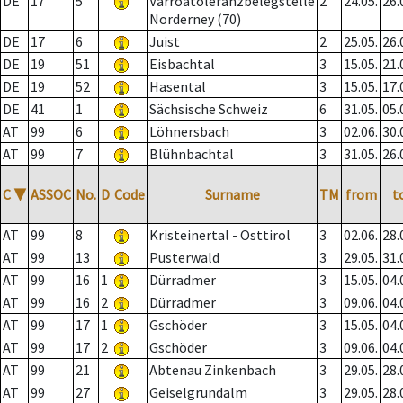
DE
17
5
Varroatoleranzbelegstelle
2
24.05.
26.
Norderney (70)
DE
17
6
Juist
2
25.05.
26.
DE
19
51
Eisbachtal
3
15.05.
21.
DE
19
52
Hasental
3
15.05.
17.
DE
41
1
Sächsische Schweiz
6
31.05.
05.
AT
99
6
Löhnersbach
3
02.06.
30.
AT
99
7
Blühnbachtal
3
31.05.
26.
C
▼
ASSOC
No.
D
Code
Surname
TM
from
t
AT
99
8
Kristeinertal - Osttirol
3
02.06.
28.
AT
99
13
Pusterwald
3
29.05.
31.
AT
99
16
1
Dürradmer
3
15.05.
04.
AT
99
16
2
Dürradmer
3
09.06.
04.
AT
99
17
1
Gschöder
3
15.05.
04.
AT
99
17
2
Gschöder
3
09.06.
04.
AT
99
21
Abtenau Zinkenbach
3
29.05.
28.
AT
99
27
Geiselgrundalm
3
29.05.
28.