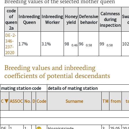
Breeding values
of the selected mother queen
code
Calmness
of
Inbreeding
Inbreeding
Honey
Defensive
Sw
during
queen
Queen
Worker
yield
behavior
inspection
2a
DE-2-
346-
1.7%
3.1%
98
96
99
10
0.46
0.58
0.58
237-
2020
Breeding values and inbreeding
coefficients of potential descendants
mating station code
details of mating station
C
▼
ASSOC
No.
D
Code
Surname
TM
from
t
DE
1
1
Hornisgrinde
3
25.05.
20.