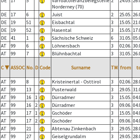
DE
17
5
Varroatoleranzbelegstelle
2
24.05.
26.
Norderney (70)
DE
17
6
Juist
2
25.05.
26.
DE
19
51
Eisbachtal
3
15.05.
21.
DE
19
52
Hasental
3
15.05.
17.
DE
41
1
Sächsische Schweiz
6
31.05.
05.
AT
99
6
Löhnersbach
3
02.06.
30.
AT
99
7
Blühnbachtal
3
31.05.
26.
C
▼
ASSOC
No.
D
Code
Surname
TM
from
t
AT
99
8
Kristeinertal - Osttirol
3
02.06.
28.
AT
99
13
Pusterwald
3
29.05.
31.
AT
99
16
1
Dürradmer
3
15.05.
04.
AT
99
16
2
Dürradmer
3
09.06.
04.
AT
99
17
1
Gschöder
3
15.05.
04.
AT
99
17
2
Gschöder
3
09.06.
04.
AT
99
21
Abtenau Zinkenbach
3
29.05.
28.
AT
99
27
Geiselgrundalm
3
29.05.
28.