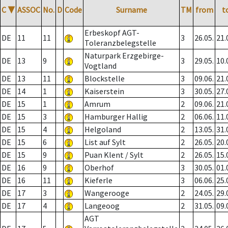
C
▼
ASSOC
No.
D
Code
Surname
TM
from
t
Erbeskopf AGT-
DE
11
11
3
26.05.
21.
Toleranzbelegstelle
Naturpark Erzgebirge-
DE
13
9
3
29.05.
10.
Vogtland
DE
13
11
Blockstelle
3
09.06.
21.
DE
14
1
Kaiserstein
3
30.05.
27.
DE
15
1
Amrum
2
09.06.
21.
DE
15
3
Hamburger Hallig
2
06.06.
11.
DE
15
4
Helgoland
2
13.05.
31.
DE
15
6
List auf Sylt
2
26.05.
20.
DE
15
9
Puan Klent / Sylt
2
26.05.
15.
DE
16
9
Oberhof
3
30.05.
01.
DE
16
11
Kieferle
3
06.06.
25.
DE
17
3
Wangerooge
2
24.05.
29.
DE
17
4
Langeoog
2
31.05.
09.
AGT