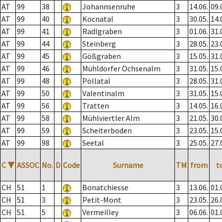
AT
99
38
Johannsenruhe
3
14.06.
09.
AT
99
40
Kocnatal
3
30.05.
14.
AT
99
41
Radlgraben
3
01.06.
31.
AT
99
44
Steinberg
3
28.05.
23.
AT
99
45
Gößgraben
3
15.05.
31.
AT
99
46
Mühldorfer Ochsenalm
3
31.05.
15.
AT
99
48
Pöllatal
3
28.05.
31.
AT
99
50
Valentinalm
3
31.05.
15.
AT
99
56
Tratten
3
14.05.
16.
AT
99
58
Mühlviertler Alm
3
21.05.
30.
AT
99
59
Scheiterboden
3
23.05.
15.
AT
99
98
Seetal
3
25.05.
27.
C
▼
ASSOC
No.
D
Code
Surname
TM
from
t
CH
51
1
Bonatchiesse
3
13.06.
01.
CH
51
3
Petit-Mont
3
23.05.
26.
CH
51
5
Vermeilley
3
06.06.
01.