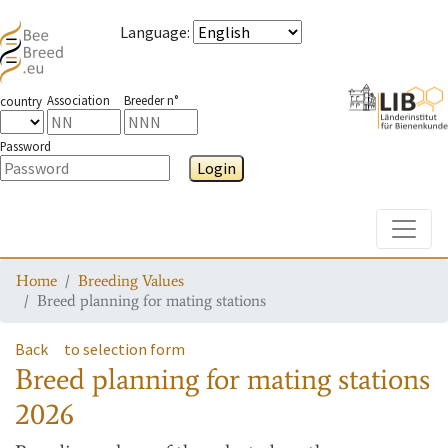
Language
:
Association
Breeder n°
country
Password
Login
Toggle
Home
Breeding Values
Breed planning for mating stations
Back
to selection form
Breed planning for mating stations
2026