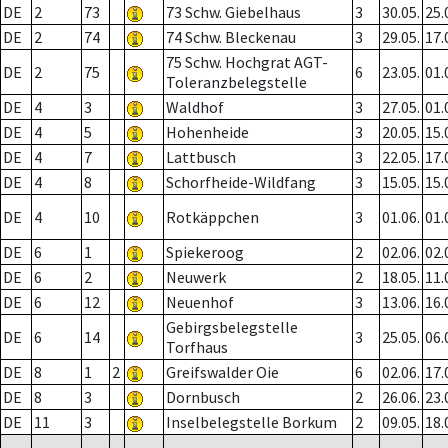
DE
2
73
73 Schw. Giebelhaus
3
30.05.
25.
DE
2
74
74 Schw. Bleckenau
3
29.05.
17.
75 Schw. Hochgrat AGT-
DE
2
75
6
23.05.
01.
Toleranzbelegstelle
DE
4
3
Waldhof
3
27.05.
01.
DE
4
5
Hohenheide
3
20.05.
15.
DE
4
7
Lattbusch
3
22.05.
17.
DE
4
8
Schorfheide-Wildfang
3
15.05.
15.
DE
4
10
Rotkäppchen
3
01.06.
01.
DE
6
1
Spiekeroog
2
02.06.
02.
DE
6
2
Neuwerk
2
18.05.
11.
DE
6
12
Neuenhof
3
13.06.
16.
Gebirgsbelegstelle
DE
6
14
3
25.05.
06.
Torfhaus
DE
8
1
2
Greifswalder Oie
6
02.06.
17.
DE
8
3
Dornbusch
2
26.06.
23.
DE
11
3
Inselbelegstelle Borkum
2
09.05.
18.