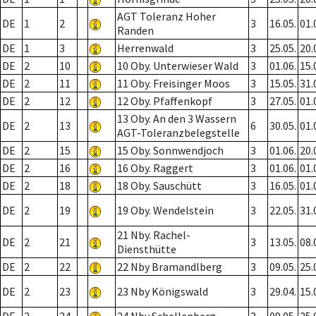
AGT Toleranz Hoher
DE
1
2
3
16.05.
01.
Randen
DE
1
3
Herrenwald
3
25.05.
20.
DE
2
10
10 Oby. Unterwieser Wald
3
01.06.
15.
DE
2
11
11 Oby. Freisinger Moos
3
15.05.
31.
DE
2
12
12 Oby. Pfaffenkopf
3
27.05.
01.
13 Oby. An den 3 Wassern
DE
2
13
6
30.05.
01.
AGT-Toleranzbelegstelle
DE
2
15
15 Oby. Sonnwendjoch
3
01.06.
20.
DE
2
16
16 Oby. Raggert
3
01.06.
01.
DE
2
18
18 Oby. Sauschütt
3
16.05.
01.
DE
2
19
19 Oby. Wendelstein
3
22.05.
31.
21 Nby. Rachel-
DE
2
21
3
13.05.
08.
Diensthütte
DE
2
22
22 Nby Bramandlberg
3
09.05.
25.
DE
2
23
23 Nby Königswald
3
29.04.
15.