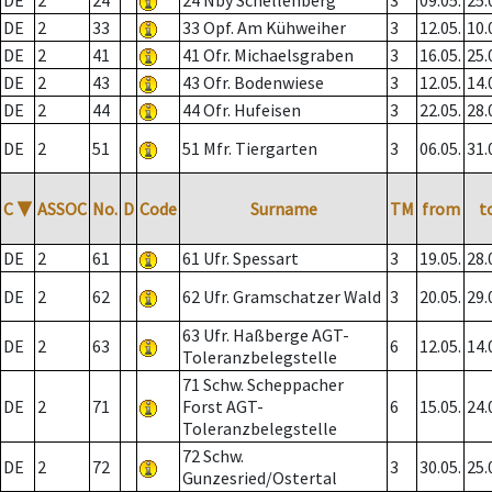
DE
2
24
24 Nby Schellenberg
3
09.05.
25.
DE
2
33
33 Opf. Am Kühweiher
3
12.05.
10.
DE
2
41
41 Ofr. Michaelsgraben
3
16.05.
25.
DE
2
43
43 Ofr. Bodenwiese
3
12.05.
14.
DE
2
44
44 Ofr. Hufeisen
3
22.05.
28.
DE
2
51
51 Mfr. Tiergarten
3
06.05.
31.
C
▼
ASSOC
No.
D
Code
Surname
TM
from
t
DE
2
61
61 Ufr. Spessart
3
19.05.
28.
DE
2
62
62 Ufr. Gramschatzer Wald
3
20.05.
29.
63 Ufr. Haßberge AGT-
DE
2
63
6
12.05.
14.
Toleranzbelegstelle
71 Schw. Scheppacher
DE
2
71
Forst AGT-
6
15.05.
24.
Toleranzbelegstelle
72 Schw.
DE
2
72
3
30.05.
25.
Gunzesried/Ostertal