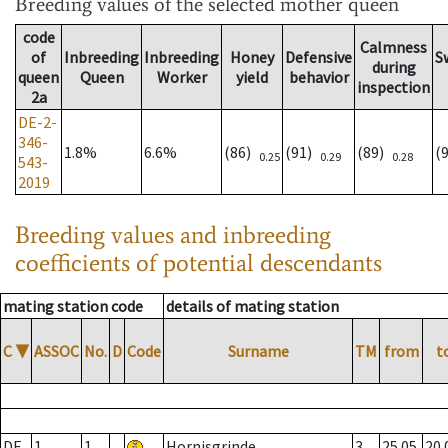
Breeding values
of the selected mother queen
code
Calmness
of
Inbreeding
Inbreeding
Honey
Defensive
S
during
queen
Queen
Worker
yield
behavior
inspection
2a
DE-2-
346-
1.8%
6.6%
(86)
(91)
(89)
(
0.25
0.29
0.28
543-
2019
Breeding values and inbreeding
coefficients of potential descendants
mating station code
details of mating station
C
▼
ASSOC
No.
D
Code
Surname
TM
from
t
DE
1
1
Hornisgrinde
3
25.05.
20.