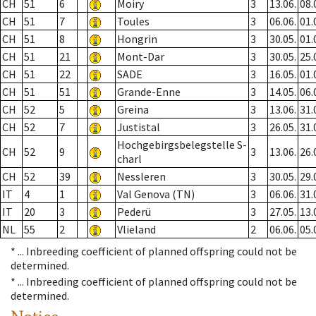
CH
51
6
Moiry
3
13.06.
08.
CH
51
7
Toules
3
06.06.
01.
CH
51
8
Hongrin
3
30.05.
01.
CH
51
21
Mont-Dar
3
30.05.
25.
CH
51
22
SADE
3
16.05.
01.
CH
51
51
Grande-Enne
3
14.05.
06.
CH
52
5
Greina
3
13.06.
31.
CH
52
7
Justistal
3
26.05.
31.
Hochgebirgsbelegstelle S-
CH
52
9
3
13.06.
26.
charl
CH
52
39
Nessleren
3
30.05.
29.
IT
4
1
Val Genova (TN)
3
06.06.
31.
IT
20
3
Pederü
3
27.05.
13.
NL
55
2
Vlieland
2
06.06.
05.
* ...
Inbreeding coefficient of planned offspring could not be
determined.
* ...
Inbreeding coefficient of planned offspring could not be
determined.