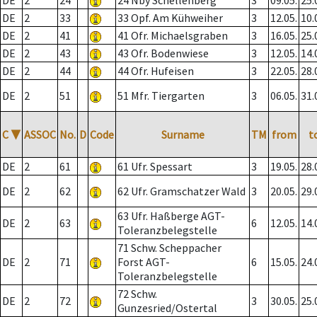
DE
2
24
24 Nby Schellenberg
3
09.05.
25.
DE
2
33
33 Opf. Am Kühweiher
3
12.05.
10.
DE
2
41
41 Ofr. Michaelsgraben
3
16.05.
25.
DE
2
43
43 Ofr. Bodenwiese
3
12.05.
14.
DE
2
44
44 Ofr. Hufeisen
3
22.05.
28.
DE
2
51
51 Mfr. Tiergarten
3
06.05.
31.
C
▼
ASSOC
No.
D
Code
Surname
TM
from
t
DE
2
61
61 Ufr. Spessart
3
19.05.
28.
DE
2
62
62 Ufr. Gramschatzer Wald
3
20.05.
29.
63 Ufr. Haßberge AGT-
DE
2
63
6
12.05.
14.
Toleranzbelegstelle
71 Schw. Scheppacher
DE
2
71
Forst AGT-
6
15.05.
24.
Toleranzbelegstelle
72 Schw.
DE
2
72
3
30.05.
25.
Gunzesried/Ostertal