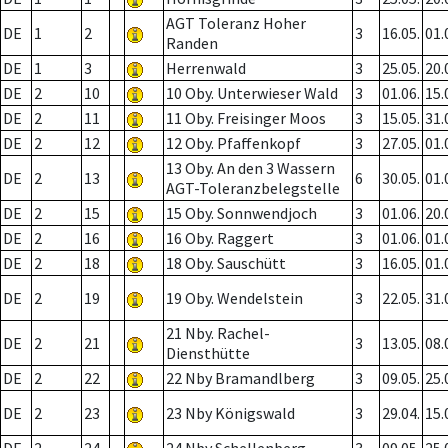
AGT Toleranz Hoher
DE
1
2
3
16.05.
01.
Randen
DE
1
3
Herrenwald
3
25.05.
20.
DE
2
10
10 Oby. Unterwieser Wald
3
01.06.
15.
DE
2
11
11 Oby. Freisinger Moos
3
15.05.
31.
DE
2
12
12 Oby. Pfaffenkopf
3
27.05.
01.
13 Oby. An den 3 Wassern
DE
2
13
6
30.05.
01.
AGT-Toleranzbelegstelle
DE
2
15
15 Oby. Sonnwendjoch
3
01.06.
20.
DE
2
16
16 Oby. Raggert
3
01.06.
01.
DE
2
18
18 Oby. Sauschütt
3
16.05.
01.
DE
2
19
19 Oby. Wendelstein
3
22.05.
31.
21 Nby. Rachel-
DE
2
21
3
13.05.
08.
Diensthütte
DE
2
22
22 Nby Bramandlberg
3
09.05.
25.
DE
2
23
23 Nby Königswald
3
29.04.
15.