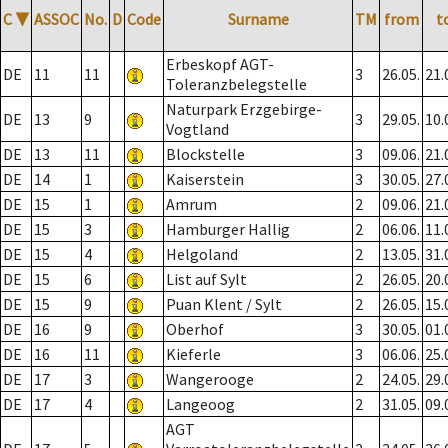
C
▼
ASSOC
No.
D
Code
Surname
TM
from
t
Erbeskopf AGT-
DE
11
11
3
26.05.
21.
Toleranzbelegstelle
Naturpark Erzgebirge-
DE
13
9
3
29.05.
10.
Vogtland
DE
13
11
Blockstelle
3
09.06.
21.
DE
14
1
Kaiserstein
3
30.05.
27.
DE
15
1
Amrum
2
09.06.
21.
DE
15
3
Hamburger Hallig
2
06.06.
11.
DE
15
4
Helgoland
2
13.05.
31.
DE
15
6
List auf Sylt
2
26.05.
20.
DE
15
9
Puan Klent / Sylt
2
26.05.
15.
DE
16
9
Oberhof
3
30.05.
01.
DE
16
11
Kieferle
3
06.06.
25.
DE
17
3
Wangerooge
2
24.05.
29.
DE
17
4
Langeoog
2
31.05.
09.
AGT