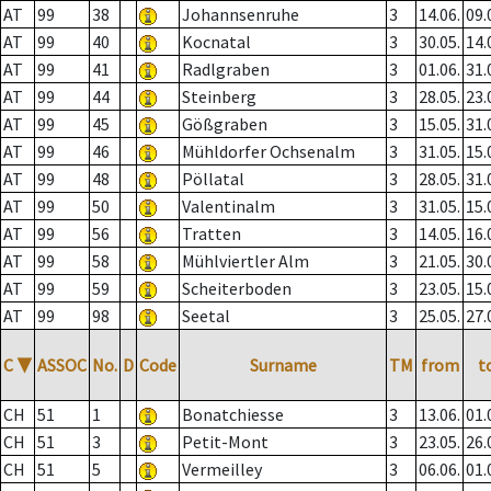
AT
99
38
Johannsenruhe
3
14.06.
09.
AT
99
40
Kocnatal
3
30.05.
14.
AT
99
41
Radlgraben
3
01.06.
31.
AT
99
44
Steinberg
3
28.05.
23.
AT
99
45
Gößgraben
3
15.05.
31.
AT
99
46
Mühldorfer Ochsenalm
3
31.05.
15.
AT
99
48
Pöllatal
3
28.05.
31.
AT
99
50
Valentinalm
3
31.05.
15.
AT
99
56
Tratten
3
14.05.
16.
AT
99
58
Mühlviertler Alm
3
21.05.
30.
AT
99
59
Scheiterboden
3
23.05.
15.
AT
99
98
Seetal
3
25.05.
27.
C
▼
ASSOC
No.
D
Code
Surname
TM
from
t
CH
51
1
Bonatchiesse
3
13.06.
01.
CH
51
3
Petit-Mont
3
23.05.
26.
CH
51
5
Vermeilley
3
06.06.
01.