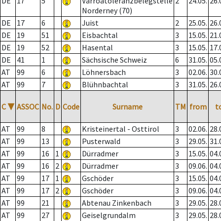
DE
17
5
Varroatoleranzbelegstelle
2
24.05.
26.
Norderney (70)
DE
17
6
Juist
2
25.05.
26.
DE
19
51
Eisbachtal
3
15.05.
21.
DE
19
52
Hasental
3
15.05.
17.
DE
41
1
Sächsische Schweiz
6
31.05.
05.
AT
99
6
Löhnersbach
3
02.06.
30.
AT
99
7
Blühnbachtal
3
31.05.
26.
C
▼
ASSOC
No.
D
Code
Surname
TM
from
t
AT
99
8
Kristeinertal - Osttirol
3
02.06.
28.
AT
99
13
Pusterwald
3
29.05.
31.
AT
99
16
1
Dürradmer
3
15.05.
04.
AT
99
16
2
Dürradmer
3
09.06.
04.
AT
99
17
1
Gschöder
3
15.05.
04.
AT
99
17
2
Gschöder
3
09.06.
04.
AT
99
21
Abtenau Zinkenbach
3
29.05.
28.
AT
99
27
Geiselgrundalm
3
29.05.
28.