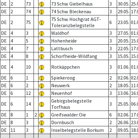
DE
2
73
73 Schw. Giebelhaus
3
30.05.
25.
DE
2
74
74 Schw. Bleckenau
3
29.05.
17.
75 Schw. Hochgrat AGT-
DE
2
75
6
23.05.
01.
Toleranzbelegstelle
DE
4
3
Waldhof
3
27.05.
01.
DE
4
5
Hohenheide
3
20.05.
15.
DE
4
7
Lattbusch
3
22.05.
17.
DE
4
8
Schorfheide-Wildfang
3
15.05.
15.
DE
4
10
Rotkäppchen
3
01.06.
01.
DE
6
1
Spiekeroog
2
02.06.
02.
DE
6
2
Neuwerk
2
18.05.
11.
DE
6
12
Neuenhof
3
13.06.
16.
Gebirgsbelegstelle
DE
6
14
3
25.05.
06.
Torfhaus
DE
8
1
2
Greifswalder Oie
6
02.06.
17.
DE
8
3
Dornbusch
2
26.06.
23.
DE
11
3
Inselbelegstelle Borkum
2
09.05.
18.