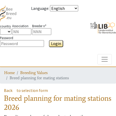
Language
:
Association
Breeder n°
country
Password
Login
Toggle
Home
Breeding Values
Breed planning for mating stations
Back
to selection form
Breed planning for mating stations
2026