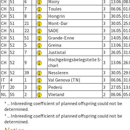
CH
51
6
Moiry
3
13.06.
08.
CH
51
7
Toules
3
06.06.
01.
CH
51
8
Hongrin
3
30.05.
01.
CH
51
21
Mont-Dar
3
30.05.
25.
CH
51
22
SADE
3
16.05.
01.
CH
51
51
Grande-Enne
3
14.05.
06.
CH
52
5
Greina
3
13.06.
31.
CH
52
7
Justistal
3
26.05.
31.
Hochgebirgsbelegstelle S-
CH
52
9
3
13.06.
26.
charl
CH
52
39
Nessleren
3
30.05.
29.
IT
4
1
Val Genova (TN)
3
06.06.
31.
IT
20
3
Pederü
3
27.05.
13.
NL
55
2
Vlieland
2
06.06.
05.
* ...
Inbreeding coefficient of planned offspring could not be
determined.
* ...
Inbreeding coefficient of planned offspring could not be
determined.