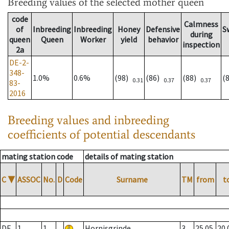
Breeding values
of the selected mother queen
code
Calmness
of
Inbreeding
Inbreeding
Honey
Defensive
S
during
queen
Queen
Worker
yield
behavior
inspection
2a
DE-2-
348-
1.0%
0.6%
(98)
(86)
(88)
(
0.31
0.37
0.37
83-
2016
Breeding values and inbreeding
coefficients of potential descendants
mating station code
details of mating station
C
▼
ASSOC
No.
D
Code
Surname
TM
from
t
DE
1
1
Hornisgrinde
3
25.05.
20.