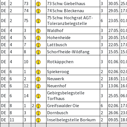
DE
2
73
73 Schw. Giebelhaus
3
30.05.
25.
DE
2
74
74 Schw. Bleckenau
3
29.05.
17.
75 Schw. Hochgrat AGT-
DE
2
75
6
23.05.
01.
Toleranzbelegstelle
DE
4
3
Waldhof
3
27.05.
01.
DE
4
5
Hohenheide
3
20.05.
15.
DE
4
7
Lattbusch
3
22.05.
17.
DE
4
8
Schorfheide-Wildfang
3
15.05.
15.
DE
4
10
Rotkäppchen
3
01.06.
01.
DE
6
1
Spiekeroog
2
02.06.
02.
DE
6
2
Neuwerk
2
18.05.
11.
DE
6
12
Neuenhof
3
13.06.
16.
Gebirgsbelegstelle
DE
6
14
3
25.05.
06.
Torfhaus
DE
8
1
2
Greifswalder Oie
6
02.06.
17.
DE
8
3
Dornbusch
2
26.06.
23.
DE
11
3
Inselbelegstelle Borkum
2
09.05.
18.