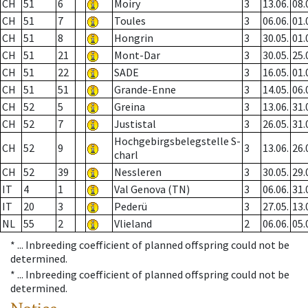
CH
51
6
Moiry
3
13.06.
08.
CH
51
7
Toules
3
06.06.
01.
CH
51
8
Hongrin
3
30.05.
01.
CH
51
21
Mont-Dar
3
30.05.
25.
CH
51
22
SADE
3
16.05.
01.
CH
51
51
Grande-Enne
3
14.05.
06.
CH
52
5
Greina
3
13.06.
31.
CH
52
7
Justistal
3
26.05.
31.
Hochgebirgsbelegstelle S-
CH
52
9
3
13.06.
26.
charl
CH
52
39
Nessleren
3
30.05.
29.
IT
4
1
Val Genova (TN)
3
06.06.
31.
IT
20
3
Pederü
3
27.05.
13.
NL
55
2
Vlieland
2
06.06.
05.
* ...
Inbreeding coefficient of planned offspring could not be
determined.
* ...
Inbreeding coefficient of planned offspring could not be
determined.