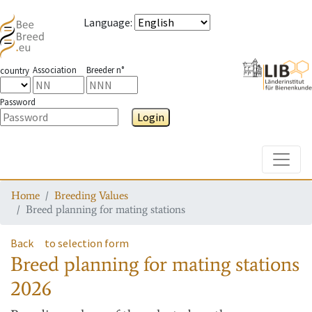
Language
:
Association
Breeder n°
country
Password
Login
Toggle
Home
Breeding Values
Breed planning for mating stations
Back
to selection form
Breed planning for mating stations
2026