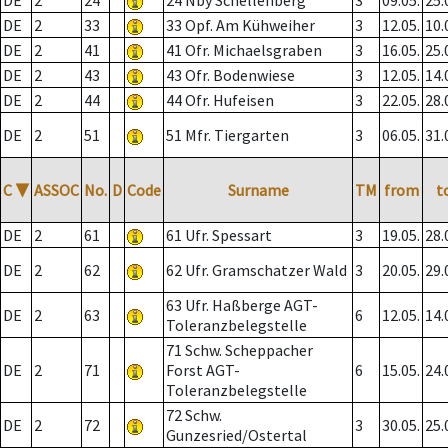
DE
2
24
24 Nby Schellenberg
3
09.05.
25.
DE
2
33
33 Opf. Am Kühweiher
3
12.05.
10.
DE
2
41
41 Ofr. Michaelsgraben
3
16.05.
25.
DE
2
43
43 Ofr. Bodenwiese
3
12.05.
14.
DE
2
44
44 Ofr. Hufeisen
3
22.05.
28.
DE
2
51
51 Mfr. Tiergarten
3
06.05.
31.
C
▼
ASSOC
No.
D
Code
Surname
TM
from
t
DE
2
61
61 Ufr. Spessart
3
19.05.
28.
DE
2
62
62 Ufr. Gramschatzer Wald
3
20.05.
29.
63 Ufr. Haßberge AGT-
DE
2
63
6
12.05.
14.
Toleranzbelegstelle
71 Schw. Scheppacher
DE
2
71
Forst AGT-
6
15.05.
24.
Toleranzbelegstelle
72 Schw.
DE
2
72
3
30.05.
25.
Gunzesried/Ostertal