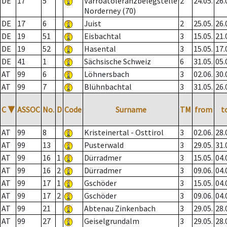
DE
17
5
Varroatoleranzbelegstelle
2
24.05.
26.
Norderney (70)
DE
17
6
Juist
2
25.05.
26.
DE
19
51
Eisbachtal
3
15.05.
21.
DE
19
52
Hasental
3
15.05.
17.
DE
41
1
Sächsische Schweiz
6
31.05.
05.
AT
99
6
Löhnersbach
3
02.06.
30.
AT
99
7
Blühnbachtal
3
31.05.
26.
C
▼
ASSOC
No.
D
Code
Surname
TM
from
t
AT
99
8
Kristeinertal - Osttirol
3
02.06.
28.
AT
99
13
Pusterwald
3
29.05.
31.
AT
99
16
1
Dürradmer
3
15.05.
04.
AT
99
16
2
Dürradmer
3
09.06.
04.
AT
99
17
1
Gschöder
3
15.05.
04.
AT
99
17
2
Gschöder
3
09.06.
04.
AT
99
21
Abtenau Zinkenbach
3
29.05.
28.
AT
99
27
Geiselgrundalm
3
29.05.
28.