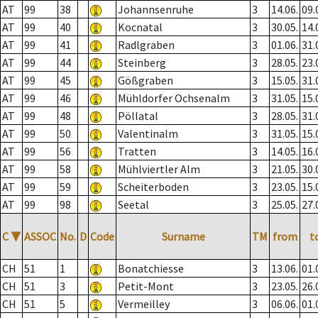
AT
99
38
Johannsenruhe
3
14.06.
09.
AT
99
40
Kocnatal
3
30.05.
14.
AT
99
41
Radlgraben
3
01.06.
31.
AT
99
44
Steinberg
3
28.05.
23.
AT
99
45
Gößgraben
3
15.05.
31.
AT
99
46
Mühldorfer Ochsenalm
3
31.05.
15.
AT
99
48
Pöllatal
3
28.05.
31.
AT
99
50
Valentinalm
3
31.05.
15.
AT
99
56
Tratten
3
14.05.
16.
AT
99
58
Mühlviertler Alm
3
21.05.
30.
AT
99
59
Scheiterboden
3
23.05.
15.
AT
99
98
Seetal
3
25.05.
27.
C
▼
ASSOC
No.
D
Code
Surname
TM
from
t
CH
51
1
Bonatchiesse
3
13.06.
01.
CH
51
3
Petit-Mont
3
23.05.
26.
CH
51
5
Vermeilley
3
06.06.
01.