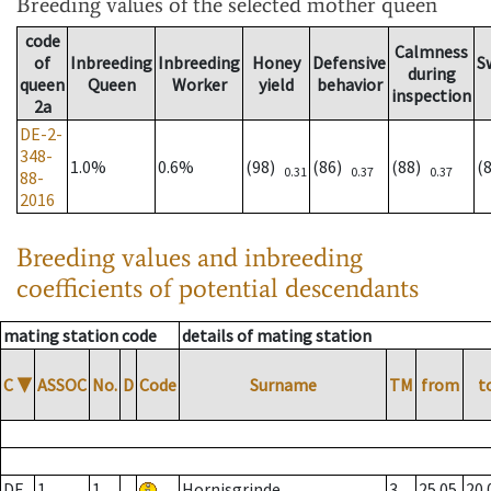
Breeding values
of the selected mother queen
code
Calmness
of
Inbreeding
Inbreeding
Honey
Defensive
S
during
queen
Queen
Worker
yield
behavior
inspection
2a
DE-2-
348-
1.0%
0.6%
(98)
(86)
(88)
(
0.31
0.37
0.37
88-
2016
Breeding values and inbreeding
coefficients of potential descendants
mating station code
details of mating station
C
▼
ASSOC
No.
D
Code
Surname
TM
from
t
DE
1
1
Hornisgrinde
3
25.05.
20.