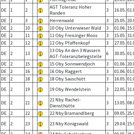
AGT Toleranz Hoher
DE
1
2
3
16.05.
01.
Randen
DE
1
3
Herrenwald
3
25.05.
20.
DE
2
10
10 Oby. Unterwieser Wald
3
01.06.
15.
DE
2
11
11 Oby. Freisinger Moos
3
15.05.
31.
DE
2
12
12 Oby. Pfaffenkopf
3
27.05.
01.
13 Oby. An den 3 Wassern
DE
2
13
6
30.05.
01.
AGT-Toleranzbelegstelle
DE
2
15
15 Oby. Sonnwendjoch
3
01.06.
20.
DE
2
16
16 Oby. Raggert
3
01.06.
01.
DE
2
18
18 Oby. Sauschütt
3
16.05.
01.
DE
2
19
19 Oby. Wendelstein
3
22.05.
31.
21 Nby. Rachel-
DE
2
21
3
13.05.
08.
Diensthütte
DE
2
22
22 Nby Bramandlberg
3
09.05.
25.
DE
2
23
23 Nby Königswald
3
29.04.
15.