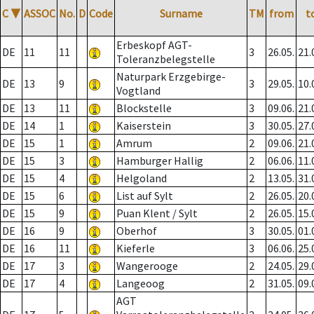
C
▼
ASSOC
No.
D
Code
Surname
TM
from
t
Erbeskopf AGT-
DE
11
11
3
26.05.
21.
Toleranzbelegstelle
Naturpark Erzgebirge-
DE
13
9
3
29.05.
10.
Vogtland
DE
13
11
Blockstelle
3
09.06.
21.
DE
14
1
Kaiserstein
3
30.05.
27.
DE
15
1
Amrum
2
09.06.
21.
DE
15
3
Hamburger Hallig
2
06.06.
11.
DE
15
4
Helgoland
2
13.05.
31.
DE
15
6
List auf Sylt
2
26.05.
20.
DE
15
9
Puan Klent / Sylt
2
26.05.
15.
DE
16
9
Oberhof
3
30.05.
01.
DE
16
11
Kieferle
3
06.06.
25.
DE
17
3
Wangerooge
2
24.05.
29.
DE
17
4
Langeoog
2
31.05.
09.
AGT