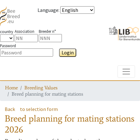
Language
:
Association
Breeder n°
country
Password
Login
Toggle
Home
Breeding Values
Breed planning for mating stations
Back
to selection form
Breed planning for mating stations
2026