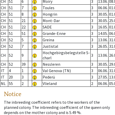
CH
51
6
Moiry
3
13.06.
08.
CH
51
7
Toules
3
06.06.
01.
CH
51
8
Hongrin
3
30.05.
01.
CH
51
21
Mont-Dar
3
30.05.
25.
CH
51
22
SADE
3
16.05.
01.
CH
51
51
Grande-Enne
3
14.05.
06.
CH
52
5
Greina
3
13.06.
31.
CH
52
7
Justistal
3
26.05.
31.
Hochgebirgsbelegstelle S-
CH
52
9
3
13.06.
26.
charl
CH
52
39
Nessleren
3
30.05.
29.
IT
4
1
Val Genova (TN)
3
06.06.
31.
IT
20
3
Pederü
3
27.05.
13.
NL
55
2
Vlieland
2
06.06.
05.
Notice
The inbreeding coefficient refers to the workers of the
planned colony. The inbreeding coefficient of the queen only
depends on the mother colony and is 5.49 %.