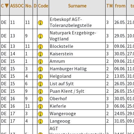
C
▼
ASSOC
No.
D
Code
Surname
TM
from
t
Erbeskopf AGT-
DE
11
11
3
26.05.
21.
Toleranzbelegstelle
Naturpark Erzgebirge-
DE
13
9
3
29.05.
10.
Vogtland
DE
13
11
Blockstelle
3
09.06.
21.
DE
14
1
Kaiserstein
3
30.05.
27.
DE
15
1
Amrum
2
09.06.
21.
DE
15
3
Hamburger Hallig
2
06.06.
11.
DE
15
4
Helgoland
2
13.05.
31.
DE
15
6
List auf Sylt
2
26.05.
20.
DE
15
9
Puan Klent / Sylt
2
26.05.
15.
DE
16
9
Oberhof
3
30.05.
01.
DE
16
11
Kieferle
3
06.06.
25.
DE
17
3
Wangerooge
2
24.05.
29.
DE
17
4
Langeoog
2
31.05.
09.
AGT