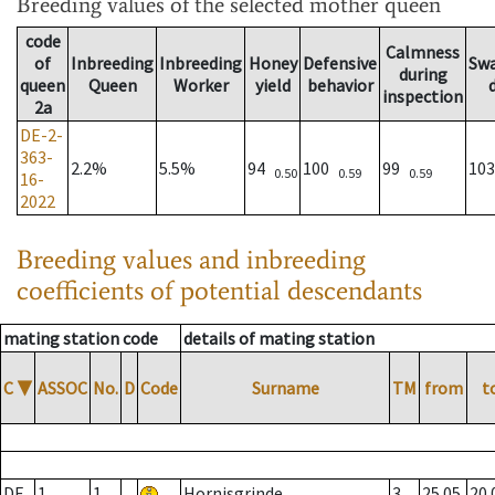
Breeding values
of the selected mother queen
code
Calmness
of
Inbreeding
Inbreeding
Honey
Defensive
Sw
during
queen
Queen
Worker
yield
behavior
inspection
2a
DE-2-
363-
2.2%
5.5%
94
100
99
10
0.50
0.59
0.59
16-
2022
Breeding values and inbreeding
coefficients of potential descendants
mating station code
details of mating station
C
▼
ASSOC
No.
D
Code
Surname
TM
from
t
DE
1
1
Hornisgrinde
3
25.05.
20.