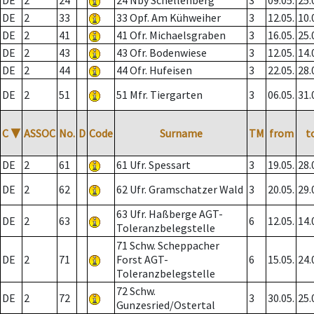
DE
2
24
24 Nby Schellenberg
3
09.05.
25.
DE
2
33
33 Opf. Am Kühweiher
3
12.05.
10.
DE
2
41
41 Ofr. Michaelsgraben
3
16.05.
25.
DE
2
43
43 Ofr. Bodenwiese
3
12.05.
14.
DE
2
44
44 Ofr. Hufeisen
3
22.05.
28.
DE
2
51
51 Mfr. Tiergarten
3
06.05.
31.
C
▼
ASSOC
No.
D
Code
Surname
TM
from
t
DE
2
61
61 Ufr. Spessart
3
19.05.
28.
DE
2
62
62 Ufr. Gramschatzer Wald
3
20.05.
29.
63 Ufr. Haßberge AGT-
DE
2
63
6
12.05.
14.
Toleranzbelegstelle
71 Schw. Scheppacher
DE
2
71
Forst AGT-
6
15.05.
24.
Toleranzbelegstelle
72 Schw.
DE
2
72
3
30.05.
25.
Gunzesried/Ostertal