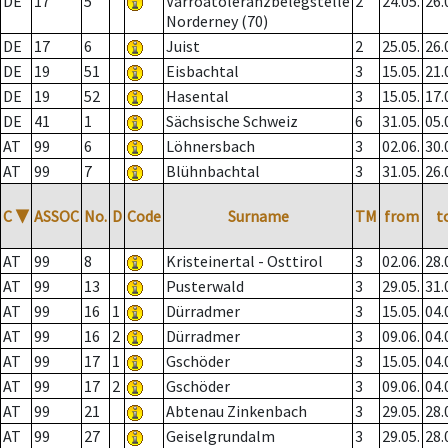
DE
17
5
Varroatoleranzbelegstelle
2
24.05.
26.
Norderney (70)
DE
17
6
Juist
2
25.05.
26.
DE
19
51
Eisbachtal
3
15.05.
21.
DE
19
52
Hasental
3
15.05.
17.
DE
41
1
Sächsische Schweiz
6
31.05.
05.
AT
99
6
Löhnersbach
3
02.06.
30.
AT
99
7
Blühnbachtal
3
31.05.
26.
C
▼
ASSOC
No.
D
Code
Surname
TM
from
t
AT
99
8
Kristeinertal - Osttirol
3
02.06.
28.
AT
99
13
Pusterwald
3
29.05.
31.
AT
99
16
1
Dürradmer
3
15.05.
04.
AT
99
16
2
Dürradmer
3
09.06.
04.
AT
99
17
1
Gschöder
3
15.05.
04.
AT
99
17
2
Gschöder
3
09.06.
04.
AT
99
21
Abtenau Zinkenbach
3
29.05.
28.
AT
99
27
Geiselgrundalm
3
29.05.
28.