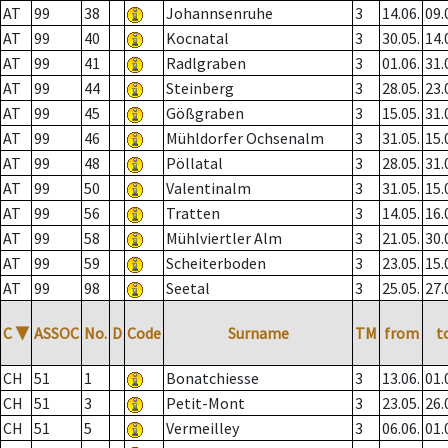
AT
99
38
Johannsenruhe
3
14.06.
09.
AT
99
40
Kocnatal
3
30.05.
14.
AT
99
41
Radlgraben
3
01.06.
31.
AT
99
44
Steinberg
3
28.05.
23.
AT
99
45
Gößgraben
3
15.05.
31.
AT
99
46
Mühldorfer Ochsenalm
3
31.05.
15.
AT
99
48
Pöllatal
3
28.05.
31.
AT
99
50
Valentinalm
3
31.05.
15.
AT
99
56
Tratten
3
14.05.
16.
AT
99
58
Mühlviertler Alm
3
21.05.
30.
AT
99
59
Scheiterboden
3
23.05.
15.
AT
99
98
Seetal
3
25.05.
27.
C
▼
ASSOC
No.
D
Code
Surname
TM
from
t
CH
51
1
Bonatchiesse
3
13.06.
01.
CH
51
3
Petit-Mont
3
23.05.
26.
CH
51
5
Vermeilley
3
06.06.
01.