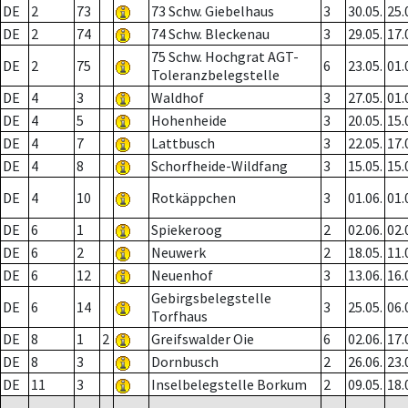
DE
2
73
73 Schw. Giebelhaus
3
30.05.
25.
DE
2
74
74 Schw. Bleckenau
3
29.05.
17.
75 Schw. Hochgrat AGT-
DE
2
75
6
23.05.
01.
Toleranzbelegstelle
DE
4
3
Waldhof
3
27.05.
01.
DE
4
5
Hohenheide
3
20.05.
15.
DE
4
7
Lattbusch
3
22.05.
17.
DE
4
8
Schorfheide-Wildfang
3
15.05.
15.
DE
4
10
Rotkäppchen
3
01.06.
01.
DE
6
1
Spiekeroog
2
02.06.
02.
DE
6
2
Neuwerk
2
18.05.
11.
DE
6
12
Neuenhof
3
13.06.
16.
Gebirgsbelegstelle
DE
6
14
3
25.05.
06.
Torfhaus
DE
8
1
2
Greifswalder Oie
6
02.06.
17.
DE
8
3
Dornbusch
2
26.06.
23.
DE
11
3
Inselbelegstelle Borkum
2
09.05.
18.