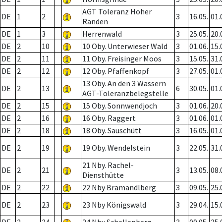
AGT Toleranz Hoher
DE
1
2
3
16.05.
01.
Randen
DE
1
3
Herrenwald
3
25.05.
20.
DE
2
10
10 Oby. Unterwieser Wald
3
01.06.
15.
DE
2
11
11 Oby. Freisinger Moos
3
15.05.
31.
DE
2
12
12 Oby. Pfaffenkopf
3
27.05.
01.
13 Oby. An den 3 Wassern
DE
2
13
6
30.05.
01.
AGT-Toleranzbelegstelle
DE
2
15
15 Oby. Sonnwendjoch
3
01.06.
20.
DE
2
16
16 Oby. Raggert
3
01.06.
01.
DE
2
18
18 Oby. Sauschütt
3
16.05.
01.
DE
2
19
19 Oby. Wendelstein
3
22.05.
31.
21 Nby. Rachel-
DE
2
21
3
13.05.
08.
Diensthütte
DE
2
22
22 Nby Bramandlberg
3
09.05.
25.
DE
2
23
23 Nby Königswald
3
29.04.
15.