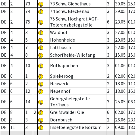
DE
2
73
73 Schw. Giebelhaus
3
30.05.
25.
DE
2
74
74 Schw. Bleckenau
3
29.05.
17.
75 Schw. Hochgrat AGT-
DE
2
75
6
23.05.
01.
Toleranzbelegstelle
DE
4
3
Waldhof
3
27.05.
01.
DE
4
5
Hohenheide
3
20.05.
15.
DE
4
7
Lattbusch
3
22.05.
17.
DE
4
8
Schorfheide-Wildfang
3
15.05.
15.
DE
4
10
Rotkäppchen
3
01.06.
01.
DE
6
1
Spiekeroog
2
02.06.
02.
DE
6
2
Neuwerk
2
18.05.
11.
DE
6
12
Neuenhof
3
13.06.
16.
Gebirgsbelegstelle
DE
6
14
3
25.05.
06.
Torfhaus
DE
8
1
2
Greifswalder Oie
6
02.06.
17.
DE
8
3
Dornbusch
2
26.06.
23.
DE
11
3
Inselbelegstelle Borkum
2
09.05.
18.