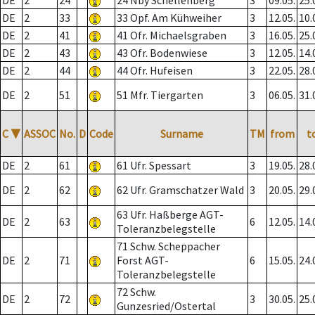
DE
2
24
24 Nby Schellenberg
3
09.05.
25.
DE
2
33
33 Opf. Am Kühweiher
3
12.05.
10.
DE
2
41
41 Ofr. Michaelsgraben
3
16.05.
25.
DE
2
43
43 Ofr. Bodenwiese
3
12.05.
14.
DE
2
44
44 Ofr. Hufeisen
3
22.05.
28.
DE
2
51
51 Mfr. Tiergarten
3
06.05.
31.
C
▼
ASSOC
No.
D
Code
Surname
TM
from
t
DE
2
61
61 Ufr. Spessart
3
19.05.
28.
DE
2
62
62 Ufr. Gramschatzer Wald
3
20.05.
29.
63 Ufr. Haßberge AGT-
DE
2
63
6
12.05.
14.
Toleranzbelegstelle
71 Schw. Scheppacher
DE
2
71
Forst AGT-
6
15.05.
24.
Toleranzbelegstelle
72 Schw.
DE
2
72
3
30.05.
25.
Gunzesried/Ostertal