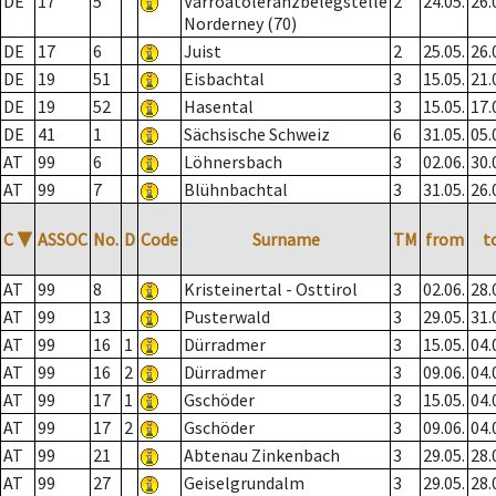
DE
17
5
Varroatoleranzbelegstelle
2
24.05.
26.
Norderney (70)
DE
17
6
Juist
2
25.05.
26.
DE
19
51
Eisbachtal
3
15.05.
21.
DE
19
52
Hasental
3
15.05.
17.
DE
41
1
Sächsische Schweiz
6
31.05.
05.
AT
99
6
Löhnersbach
3
02.06.
30.
AT
99
7
Blühnbachtal
3
31.05.
26.
C
▼
ASSOC
No.
D
Code
Surname
TM
from
t
AT
99
8
Kristeinertal - Osttirol
3
02.06.
28.
AT
99
13
Pusterwald
3
29.05.
31.
AT
99
16
1
Dürradmer
3
15.05.
04.
AT
99
16
2
Dürradmer
3
09.06.
04.
AT
99
17
1
Gschöder
3
15.05.
04.
AT
99
17
2
Gschöder
3
09.06.
04.
AT
99
21
Abtenau Zinkenbach
3
29.05.
28.
AT
99
27
Geiselgrundalm
3
29.05.
28.