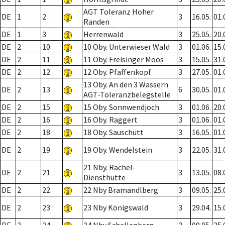
AGT Toleranz Hoher
DE
1
2
3
16.05.
01.
Randen
DE
1
3
Herrenwald
3
25.05.
20.
DE
2
10
10 Oby. Unterwieser Wald
3
01.06.
15.
DE
2
11
11 Oby. Freisinger Moos
3
15.05.
31.
DE
2
12
12 Oby. Pfaffenkopf
3
27.05.
01.
13 Oby. An den 3 Wassern
DE
2
13
6
30.05.
01.
AGT-Toleranzbelegstelle
DE
2
15
15 Oby. Sonnwendjoch
3
01.06.
20.
DE
2
16
16 Oby. Raggert
3
01.06.
01.
DE
2
18
18 Oby. Sauschütt
3
16.05.
01.
DE
2
19
19 Oby. Wendelstein
3
22.05.
31.
21 Nby. Rachel-
DE
2
21
3
13.05.
08.
Diensthütte
DE
2
22
22 Nby Bramandlberg
3
09.05.
25.
DE
2
23
23 Nby Königswald
3
29.04.
15.