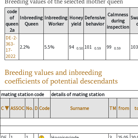
Breeding values
of the selected mother queen
code
Calmness
of
Inbreeding
Inbreeding
Honey
Defensive
Sw
during
queen
Queen
Worker
yield
behavior
inspection
2a
DE-2-
363-
2.2%
5.5%
94
101
99
10
0.50
0.59
0.59
17-
2022
Breeding values and inbreeding
coefficients of potential descendants
mating station code
details of mating station
C
▼
ASSOC
No.
D
Code
Surname
TM
from
t
DE
1
1
Hornisgrinde
3
25.05.
20.