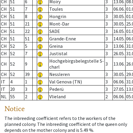
CH
51
6
Moiry
3
13.06.
08.
CH
51
7
Toules
3
06.06.
01.
CH
51
8
Hongrin
3
30.05.
01.
CH
51
21
Mont-Dar
3
30.05.
25.
CH
51
22
SADE
3
16.05.
01.
CH
51
51
Grande-Enne
3
14.05.
06.
CH
52
5
Greina
3
13.06.
31.
CH
52
7
Justistal
3
26.05.
31.
Hochgebirgsbelegstelle S-
CH
52
9
3
13.06.
26.
charl
CH
52
39
Nessleren
3
30.05.
29.
IT
4
1
Val Genova (TN)
3
06.06.
31.
IT
20
3
Pederü
3
27.05.
13.
NL
55
2
Vlieland
2
06.06.
05.
Notice
The inbreeding coefficient refers to the workers of the
planned colony. The inbreeding coefficient of the queen only
depends on the mother colony and is 5.49 %.