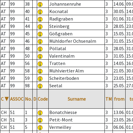
AT
99
38
Johannsenruhe
3
14.06.
09.
AT
99
40
Kocnatal
3
30.05.
14.
AT
99
41
Radlgraben
3
01.06.
31.
AT
99
44
Steinberg
3
28.05.
23.
AT
99
45
Gößgraben
3
15.05.
31.
AT
99
46
Mühldorfer Ochsenalm
3
31.05.
15.
AT
99
48
Pöllatal
3
28.05.
31.
AT
99
50
Valentinalm
3
31.05.
15.
AT
99
56
Tratten
3
14.05.
16.
AT
99
58
Mühlviertler Alm
3
21.05.
30.
AT
99
59
Scheiterboden
3
23.05.
15.
AT
99
98
Seetal
3
25.05.
27.
C
▼
ASSOC
No.
D
Code
Surname
TM
from
t
CH
51
1
Bonatchiesse
3
13.06.
01.
CH
51
3
Petit-Mont
3
23.05.
26.
CH
51
5
Vermeilley
3
06.06.
01.