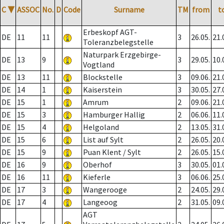
C
▼
ASSOC
No.
D
Code
Surname
TM
from
t
Erbeskopf AGT-
DE
11
11
3
26.05.
21.
Toleranzbelegstelle
Naturpark Erzgebirge-
DE
13
9
3
29.05.
10.
Vogtland
DE
13
11
Blockstelle
3
09.06.
21.
DE
14
1
Kaiserstein
3
30.05.
27.
DE
15
1
Amrum
2
09.06.
21.
DE
15
3
Hamburger Hallig
2
06.06.
11.
DE
15
4
Helgoland
2
13.05.
31.
DE
15
6
List auf Sylt
2
26.05.
20.
DE
15
9
Puan Klent / Sylt
2
26.05.
15.
DE
16
9
Oberhof
3
30.05.
01.
DE
16
11
Kieferle
3
06.06.
25.
DE
17
3
Wangerooge
2
24.05.
29.
DE
17
4
Langeoog
2
31.05.
09.
AGT