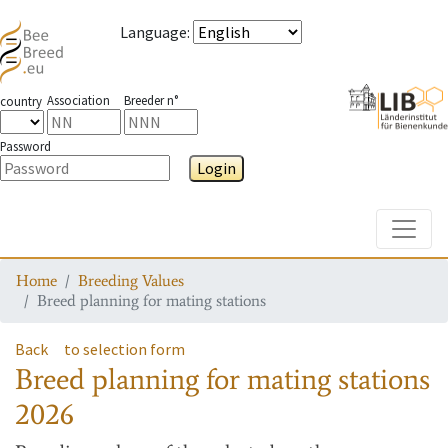
Language
:
Association
Breeder n°
country
Password
Login
Toggle
Home
Breeding Values
Breed planning for mating stations
Back
to selection form
Breed planning for mating stations
2026