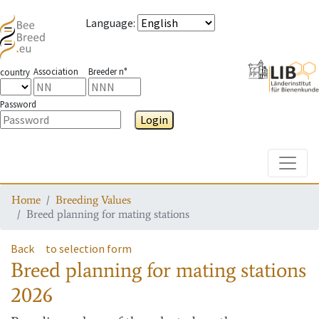
Language
:
Association
Breeder n°
country
Password
Login
Toggle
Home
Breeding Values
Breed planning for mating stations
Back
to selection form
Breed planning for mating stations
2026