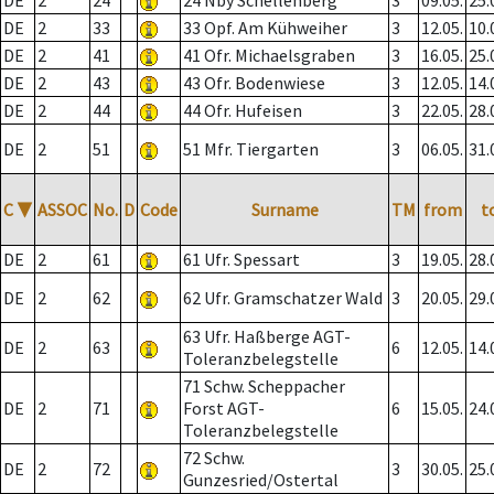
DE
2
24
24 Nby Schellenberg
3
09.05.
25.
DE
2
33
33 Opf. Am Kühweiher
3
12.05.
10.
DE
2
41
41 Ofr. Michaelsgraben
3
16.05.
25.
DE
2
43
43 Ofr. Bodenwiese
3
12.05.
14.
DE
2
44
44 Ofr. Hufeisen
3
22.05.
28.
DE
2
51
51 Mfr. Tiergarten
3
06.05.
31.
C
▼
ASSOC
No.
D
Code
Surname
TM
from
t
DE
2
61
61 Ufr. Spessart
3
19.05.
28.
DE
2
62
62 Ufr. Gramschatzer Wald
3
20.05.
29.
63 Ufr. Haßberge AGT-
DE
2
63
6
12.05.
14.
Toleranzbelegstelle
71 Schw. Scheppacher
DE
2
71
Forst AGT-
6
15.05.
24.
Toleranzbelegstelle
72 Schw.
DE
2
72
3
30.05.
25.
Gunzesried/Ostertal