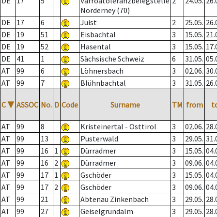
DE
17
5
Varroatoleranzbelegstelle
2
24.05.
26.
Norderney (70)
DE
17
6
Juist
2
25.05.
26.
DE
19
51
Eisbachtal
3
15.05.
21.
DE
19
52
Hasental
3
15.05.
17.
DE
41
1
Sächsische Schweiz
6
31.05.
05.
AT
99
6
Löhnersbach
3
02.06.
30.
AT
99
7
Blühnbachtal
3
31.05.
26.
C
▼
ASSOC
No.
D
Code
Surname
TM
from
t
AT
99
8
Kristeinertal - Osttirol
3
02.06.
28.
AT
99
13
Pusterwald
3
29.05.
31.
AT
99
16
1
Dürradmer
3
15.05.
04.
AT
99
16
2
Dürradmer
3
09.06.
04.
AT
99
17
1
Gschöder
3
15.05.
04.
AT
99
17
2
Gschöder
3
09.06.
04.
AT
99
21
Abtenau Zinkenbach
3
29.05.
28.
AT
99
27
Geiselgrundalm
3
29.05.
28.