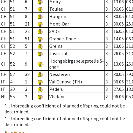
CH
51
6
Moiry
3
13.06.
08.
CH
51
7
Toules
3
06.06.
01.
CH
51
8
Hongrin
3
30.05.
01.
CH
51
21
Mont-Dar
3
30.05.
25.
CH
51
22
SADE
3
16.05.
01.
CH
51
51
Grande-Enne
3
14.05.
06.
CH
52
5
Greina
3
13.06.
31.
CH
52
7
Justistal
3
26.05.
31.
Hochgebirgsbelegstelle S-
CH
52
9
3
13.06.
26.
charl
CH
52
39
Nessleren
3
30.05.
29.
IT
4
1
Val Genova (TN)
3
06.06.
31.
IT
20
3
Pederü
3
27.05.
13.
NL
55
2
Vlieland
2
06.06.
05.
* ...
Inbreeding coefficient of planned offspring could not be
determined.
* ...
Inbreeding coefficient of planned offspring could not be
determined.