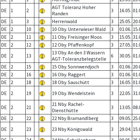
AGT Toleranz Hoher
DE
1
2
3
16.05.
01.
Randen
DE
1
3
Herrenwald
3
25.05.
20.
DE
2
10
10 Oby. Unterwieser Wald
3
01.06.
15.
DE
2
11
11 Oby. Freisinger Moos
3
15.05.
31.
DE
2
12
12 Oby. Pfaffenkopf
3
27.05.
01.
13 Oby. An den 3 Wassern
DE
2
13
6
30.05.
01.
AGT-Toleranzbelegstelle
DE
2
15
15 Oby. Sonnwendjoch
3
01.06.
20.
DE
2
16
16 Oby. Raggert
3
01.06.
01.
DE
2
18
18 Oby. Sauschütt
3
16.05.
01.
DE
2
19
19 Oby. Wendelstein
3
22.05.
31.
21 Nby. Rachel-
DE
2
21
3
13.05.
08.
Diensthütte
DE
2
22
22 Nby Bramandlberg
3
09.05.
25.
DE
2
23
23 Nby Königswald
3
29.04.
15.