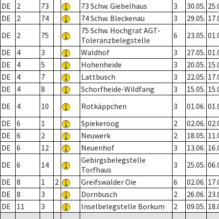
DE
2
73
73 Schw. Giebelhaus
3
30.05.
25.
DE
2
74
74 Schw. Bleckenau
3
29.05.
17.
75 Schw. Hochgrat AGT-
DE
2
75
6
23.05.
01.
Toleranzbelegstelle
DE
4
3
Waldhof
3
27.05.
01.
DE
4
5
Hohenheide
3
20.05.
15.
DE
4
7
Lattbusch
3
22.05.
17.
DE
4
8
Schorfheide-Wildfang
3
15.05.
15.
DE
4
10
Rotkäppchen
3
01.06.
01.
DE
6
1
Spiekeroog
2
02.06.
02.
DE
6
2
Neuwerk
2
18.05.
11.
DE
6
12
Neuenhof
3
13.06.
16.
Gebirgsbelegstelle
DE
6
14
3
25.05.
06.
Torfhaus
DE
8
1
2
Greifswalder Oie
6
02.06.
17.
DE
8
3
Dornbusch
2
26.06.
23.
DE
11
3
Inselbelegstelle Borkum
2
09.05.
18.