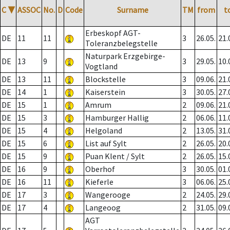
C
▼
ASSOC
No.
D
Code
Surname
TM
from
t
Erbeskopf AGT-
DE
11
11
3
26.05.
21.
Toleranzbelegstelle
Naturpark Erzgebirge-
DE
13
9
3
29.05.
10.
Vogtland
DE
13
11
Blockstelle
3
09.06.
21.
DE
14
1
Kaiserstein
3
30.05.
27.
DE
15
1
Amrum
2
09.06.
21.
DE
15
3
Hamburger Hallig
2
06.06.
11.
DE
15
4
Helgoland
2
13.05.
31.
DE
15
6
List auf Sylt
2
26.05.
20.
DE
15
9
Puan Klent / Sylt
2
26.05.
15.
DE
16
9
Oberhof
3
30.05.
01.
DE
16
11
Kieferle
3
06.06.
25.
DE
17
3
Wangerooge
2
24.05.
29.
DE
17
4
Langeoog
2
31.05.
09.
AGT