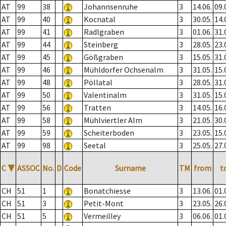
AT
99
38
Johannsenruhe
3
14.06.
09.
AT
99
40
Kocnatal
3
30.05.
14.
AT
99
41
Radlgraben
3
01.06.
31.
AT
99
44
Steinberg
3
28.05.
23.
AT
99
45
Gößgraben
3
15.05.
31.
AT
99
46
Mühldorfer Ochsenalm
3
31.05.
15.
AT
99
48
Pöllatal
3
28.05.
31.
AT
99
50
Valentinalm
3
31.05.
15.
AT
99
56
Tratten
3
14.05.
16.
AT
99
58
Mühlviertler Alm
3
21.05.
30.
AT
99
59
Scheiterboden
3
23.05.
15.
AT
99
98
Seetal
3
25.05.
27.
C
▼
ASSOC
No.
D
Code
Surname
TM
from
t
CH
51
1
Bonatchiesse
3
13.06.
01.
CH
51
3
Petit-Mont
3
23.05.
26.
CH
51
5
Vermeilley
3
06.06.
01.