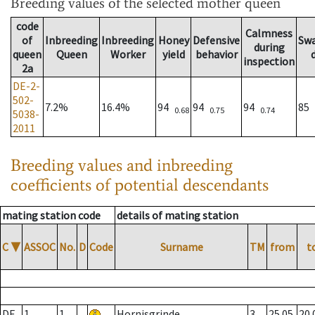
Breeding values
of the selected mother queen
code
Calmness
of
Inbreeding
Inbreeding
Honey
Defensive
Sw
during
queen
Queen
Worker
yield
behavior
inspection
2a
DE-2-
502-
7.2%
16.4%
94
94
94
85
0.68
0.75
0.74
5038-
2011
Breeding values and inbreeding
coefficients of potential descendants
mating station code
details of mating station
C
▼
ASSOC
No.
D
Code
Surname
TM
from
t
DE
1
1
Hornisgrinde
3
25.05.
20.