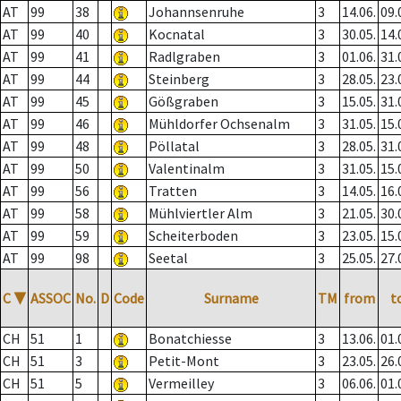
AT
99
38
Johannsenruhe
3
14.06.
09.
AT
99
40
Kocnatal
3
30.05.
14.
AT
99
41
Radlgraben
3
01.06.
31.
AT
99
44
Steinberg
3
28.05.
23.
AT
99
45
Gößgraben
3
15.05.
31.
AT
99
46
Mühldorfer Ochsenalm
3
31.05.
15.
AT
99
48
Pöllatal
3
28.05.
31.
AT
99
50
Valentinalm
3
31.05.
15.
AT
99
56
Tratten
3
14.05.
16.
AT
99
58
Mühlviertler Alm
3
21.05.
30.
AT
99
59
Scheiterboden
3
23.05.
15.
AT
99
98
Seetal
3
25.05.
27.
C
▼
ASSOC
No.
D
Code
Surname
TM
from
t
CH
51
1
Bonatchiesse
3
13.06.
01.
CH
51
3
Petit-Mont
3
23.05.
26.
CH
51
5
Vermeilley
3
06.06.
01.