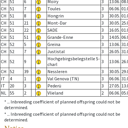
CH
51
6
Moiry
3
13.06.
08.
CH
51
7
Toules
3
06.06.
01.
CH
51
8
Hongrin
3
30.05.
01.
CH
51
21
Mont-Dar
3
30.05.
25.
CH
51
22
SADE
3
16.05.
01.
CH
51
51
Grande-Enne
3
14.05.
06.
CH
52
5
Greina
3
13.06.
31.
CH
52
7
Justistal
3
26.05.
31.
Hochgebirgsbelegstelle S-
CH
52
9
3
13.06.
26.
charl
CH
52
39
Nessleren
3
30.05.
29.
IT
4
1
Val Genova (TN)
3
06.06.
31.
IT
20
3
Pederü
3
27.05.
13.
NL
55
2
Vlieland
2
06.06.
05.
* ...
Inbreeding coefficient of planned offspring could not be
determined.
* ...
Inbreeding coefficient of planned offspring could not be
determined.