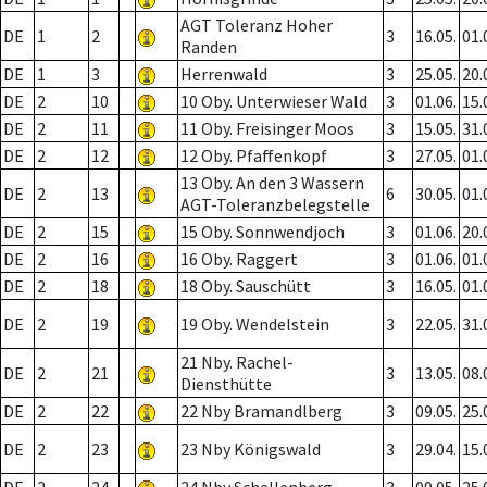
AGT Toleranz Hoher
DE
1
2
3
16.05.
01.
Randen
DE
1
3
Herrenwald
3
25.05.
20.
DE
2
10
10 Oby. Unterwieser Wald
3
01.06.
15.
DE
2
11
11 Oby. Freisinger Moos
3
15.05.
31.
DE
2
12
12 Oby. Pfaffenkopf
3
27.05.
01.
13 Oby. An den 3 Wassern
DE
2
13
6
30.05.
01.
AGT-Toleranzbelegstelle
DE
2
15
15 Oby. Sonnwendjoch
3
01.06.
20.
DE
2
16
16 Oby. Raggert
3
01.06.
01.
DE
2
18
18 Oby. Sauschütt
3
16.05.
01.
DE
2
19
19 Oby. Wendelstein
3
22.05.
31.
21 Nby. Rachel-
DE
2
21
3
13.05.
08.
Diensthütte
DE
2
22
22 Nby Bramandlberg
3
09.05.
25.
DE
2
23
23 Nby Königswald
3
29.04.
15.