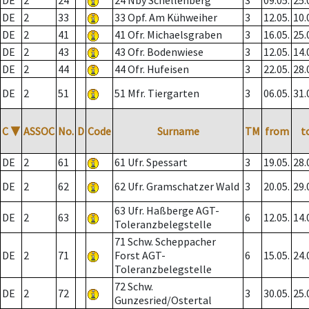
DE
2
24
24 Nby Schellenberg
3
09.05.
25.
DE
2
33
33 Opf. Am Kühweiher
3
12.05.
10.
DE
2
41
41 Ofr. Michaelsgraben
3
16.05.
25.
DE
2
43
43 Ofr. Bodenwiese
3
12.05.
14.
DE
2
44
44 Ofr. Hufeisen
3
22.05.
28.
DE
2
51
51 Mfr. Tiergarten
3
06.05.
31.
C
▼
ASSOC
No.
D
Code
Surname
TM
from
t
DE
2
61
61 Ufr. Spessart
3
19.05.
28.
DE
2
62
62 Ufr. Gramschatzer Wald
3
20.05.
29.
63 Ufr. Haßberge AGT-
DE
2
63
6
12.05.
14.
Toleranzbelegstelle
71 Schw. Scheppacher
DE
2
71
Forst AGT-
6
15.05.
24.
Toleranzbelegstelle
72 Schw.
DE
2
72
3
30.05.
25.
Gunzesried/Ostertal