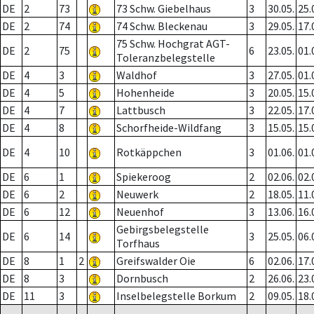
DE
2
73
73 Schw. Giebelhaus
3
30.05.
25.
DE
2
74
74 Schw. Bleckenau
3
29.05.
17.
75 Schw. Hochgrat AGT-
DE
2
75
6
23.05.
01.
Toleranzbelegstelle
DE
4
3
Waldhof
3
27.05.
01.
DE
4
5
Hohenheide
3
20.05.
15.
DE
4
7
Lattbusch
3
22.05.
17.
DE
4
8
Schorfheide-Wildfang
3
15.05.
15.
DE
4
10
Rotkäppchen
3
01.06.
01.
DE
6
1
Spiekeroog
2
02.06.
02.
DE
6
2
Neuwerk
2
18.05.
11.
DE
6
12
Neuenhof
3
13.06.
16.
Gebirgsbelegstelle
DE
6
14
3
25.05.
06.
Torfhaus
DE
8
1
2
Greifswalder Oie
6
02.06.
17.
DE
8
3
Dornbusch
2
26.06.
23.
DE
11
3
Inselbelegstelle Borkum
2
09.05.
18.