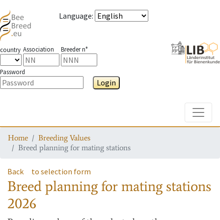
Language
:
Association
Breeder n°
country
Password
Login
Toggle
Home
Breeding Values
Breed planning for mating stations
Back
to selection form
Breed planning for mating stations
2026