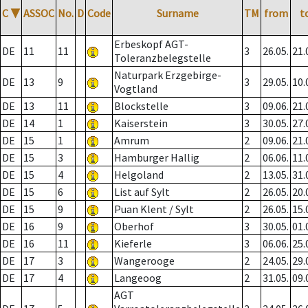
C
▼
ASSOC
No.
D
Code
Surname
TM
from
t
Erbeskopf AGT-
DE
11
11
3
26.05.
21.
Toleranzbelegstelle
Naturpark Erzgebirge-
DE
13
9
3
29.05.
10.
Vogtland
DE
13
11
Blockstelle
3
09.06.
21.
DE
14
1
Kaiserstein
3
30.05.
27.
DE
15
1
Amrum
2
09.06.
21.
DE
15
3
Hamburger Hallig
2
06.06.
11.
DE
15
4
Helgoland
2
13.05.
31.
DE
15
6
List auf Sylt
2
26.05.
20.
DE
15
9
Puan Klent / Sylt
2
26.05.
15.
DE
16
9
Oberhof
3
30.05.
01.
DE
16
11
Kieferle
3
06.06.
25.
DE
17
3
Wangerooge
2
24.05.
29.
DE
17
4
Langeoog
2
31.05.
09.
AGT