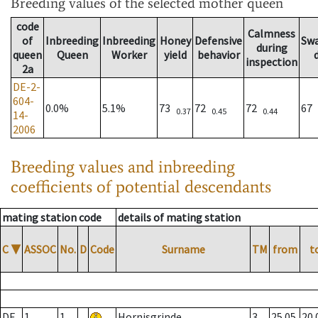
Breeding values
of the selected mother queen
code
Calmness
of
Inbreeding
Inbreeding
Honey
Defensive
Sw
during
queen
Queen
Worker
yield
behavior
inspection
2a
DE-2-
604-
0.0%
5.1%
73
72
72
67
0.37
0.45
0.44
14-
2006
Breeding values and inbreeding
coefficients of potential descendants
mating station code
details of mating station
C
▼
ASSOC
No.
D
Code
Surname
TM
from
t
DE
1
1
Hornisgrinde
3
25.05.
20.