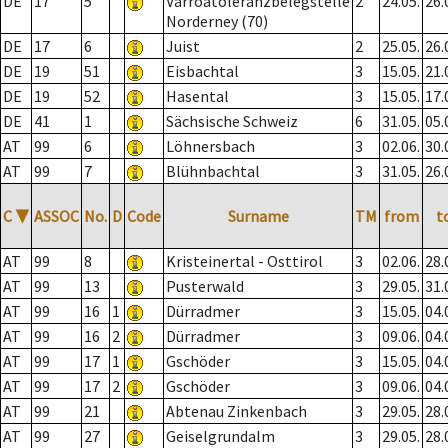
DE
17
5
Varroatoleranzbelegstelle
2
24.05.
26.
Norderney (70)
DE
17
6
Juist
2
25.05.
26.
DE
19
51
Eisbachtal
3
15.05.
21.
DE
19
52
Hasental
3
15.05.
17.
DE
41
1
Sächsische Schweiz
6
31.05.
05.
AT
99
6
Löhnersbach
3
02.06.
30.
AT
99
7
Blühnbachtal
3
31.05.
26.
C
▼
ASSOC
No.
D
Code
Surname
TM
from
t
AT
99
8
Kristeinertal - Osttirol
3
02.06.
28.
AT
99
13
Pusterwald
3
29.05.
31.
AT
99
16
1
Dürradmer
3
15.05.
04.
AT
99
16
2
Dürradmer
3
09.06.
04.
AT
99
17
1
Gschöder
3
15.05.
04.
AT
99
17
2
Gschöder
3
09.06.
04.
AT
99
21
Abtenau Zinkenbach
3
29.05.
28.
AT
99
27
Geiselgrundalm
3
29.05.
28.