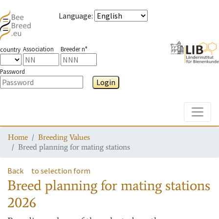
Language
:
Association
Breeder n°
country
Password
Login
Toggle
Home
Breeding Values
Breed planning for mating stations
Back
to selection form
Breed planning for mating stations
2026