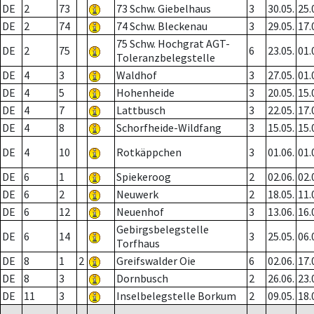
DE
2
73
73 Schw. Giebelhaus
3
30.05.
25.
DE
2
74
74 Schw. Bleckenau
3
29.05.
17.
75 Schw. Hochgrat AGT-
DE
2
75
6
23.05.
01.
Toleranzbelegstelle
DE
4
3
Waldhof
3
27.05.
01.
DE
4
5
Hohenheide
3
20.05.
15.
DE
4
7
Lattbusch
3
22.05.
17.
DE
4
8
Schorfheide-Wildfang
3
15.05.
15.
DE
4
10
Rotkäppchen
3
01.06.
01.
DE
6
1
Spiekeroog
2
02.06.
02.
DE
6
2
Neuwerk
2
18.05.
11.
DE
6
12
Neuenhof
3
13.06.
16.
Gebirgsbelegstelle
DE
6
14
3
25.05.
06.
Torfhaus
DE
8
1
2
Greifswalder Oie
6
02.06.
17.
DE
8
3
Dornbusch
2
26.06.
23.
DE
11
3
Inselbelegstelle Borkum
2
09.05.
18.