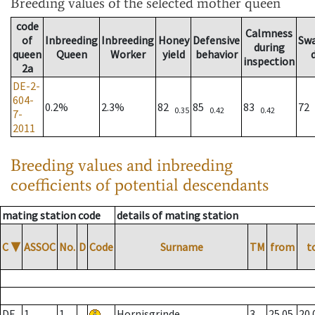
Breeding values
of the selected mother queen
code
Calmness
of
Inbreeding
Inbreeding
Honey
Defensive
Sw
during
queen
Queen
Worker
yield
behavior
inspection
2a
DE-2-
604-
0.2%
2.3%
82
85
83
72
0.35
0.42
0.42
7-
2011
Breeding values and inbreeding
coefficients of potential descendants
mating station code
details of mating station
C
▼
ASSOC
No.
D
Code
Surname
TM
from
t
DE
1
1
Hornisgrinde
3
25.05.
20.