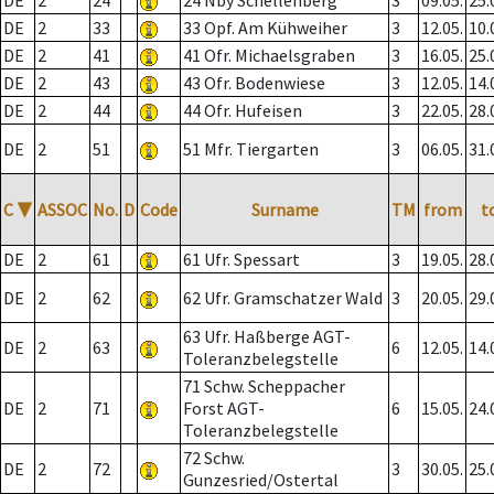
DE
2
24
24 Nby Schellenberg
3
09.05.
25.
DE
2
33
33 Opf. Am Kühweiher
3
12.05.
10.
DE
2
41
41 Ofr. Michaelsgraben
3
16.05.
25.
DE
2
43
43 Ofr. Bodenwiese
3
12.05.
14.
DE
2
44
44 Ofr. Hufeisen
3
22.05.
28.
DE
2
51
51 Mfr. Tiergarten
3
06.05.
31.
C
▼
ASSOC
No.
D
Code
Surname
TM
from
t
DE
2
61
61 Ufr. Spessart
3
19.05.
28.
DE
2
62
62 Ufr. Gramschatzer Wald
3
20.05.
29.
63 Ufr. Haßberge AGT-
DE
2
63
6
12.05.
14.
Toleranzbelegstelle
71 Schw. Scheppacher
DE
2
71
Forst AGT-
6
15.05.
24.
Toleranzbelegstelle
72 Schw.
DE
2
72
3
30.05.
25.
Gunzesried/Ostertal