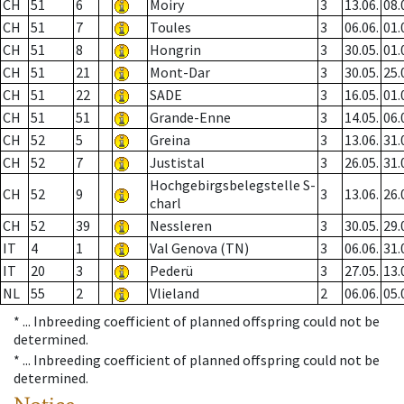
CH
51
6
Moiry
3
13.06.
08.
CH
51
7
Toules
3
06.06.
01.
CH
51
8
Hongrin
3
30.05.
01.
CH
51
21
Mont-Dar
3
30.05.
25.
CH
51
22
SADE
3
16.05.
01.
CH
51
51
Grande-Enne
3
14.05.
06.
CH
52
5
Greina
3
13.06.
31.
CH
52
7
Justistal
3
26.05.
31.
Hochgebirgsbelegstelle S-
CH
52
9
3
13.06.
26.
charl
CH
52
39
Nessleren
3
30.05.
29.
IT
4
1
Val Genova (TN)
3
06.06.
31.
IT
20
3
Pederü
3
27.05.
13.
NL
55
2
Vlieland
2
06.06.
05.
* ...
Inbreeding coefficient of planned offspring could not be
determined.
* ...
Inbreeding coefficient of planned offspring could not be
determined.