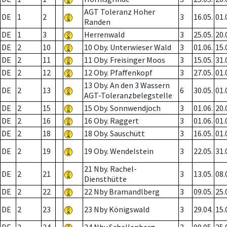
AGT Toleranz Hoher
DE
1
2
3
16.05.
01.
Randen
DE
1
3
Herrenwald
3
25.05.
20.
DE
2
10
10 Oby. Unterwieser Wald
3
01.06.
15.
DE
2
11
11 Oby. Freisinger Moos
3
15.05.
31.
DE
2
12
12 Oby. Pfaffenkopf
3
27.05.
01.
13 Oby. An den 3 Wassern
DE
2
13
6
30.05.
01.
AGT-Toleranzbelegstelle
DE
2
15
15 Oby. Sonnwendjoch
3
01.06.
20.
DE
2
16
16 Oby. Raggert
3
01.06.
01.
DE
2
18
18 Oby. Sauschütt
3
16.05.
01.
DE
2
19
19 Oby. Wendelstein
3
22.05.
31.
21 Nby. Rachel-
DE
2
21
3
13.05.
08.
Diensthütte
DE
2
22
22 Nby Bramandlberg
3
09.05.
25.
DE
2
23
23 Nby Königswald
3
29.04.
15.