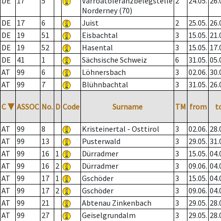
DE
17
5
Varroatoleranzbelegstelle
2
24.05.
26.
Norderney (70)
DE
17
6
Juist
2
25.05.
26.
DE
19
51
Eisbachtal
3
15.05.
21.
DE
19
52
Hasental
3
15.05.
17.
DE
41
1
Sächsische Schweiz
6
31.05.
05.
AT
99
6
Löhnersbach
3
02.06.
30.
AT
99
7
Blühnbachtal
3
31.05.
26.
C
▼
ASSOC
No.
D
Code
Surname
TM
from
t
AT
99
8
Kristeinertal - Osttirol
3
02.06.
28.
AT
99
13
Pusterwald
3
29.05.
31.
AT
99
16
1
Dürradmer
3
15.05.
04.
AT
99
16
2
Dürradmer
3
09.06.
04.
AT
99
17
1
Gschöder
3
15.05.
04.
AT
99
17
2
Gschöder
3
09.06.
04.
AT
99
21
Abtenau Zinkenbach
3
29.05.
28.
AT
99
27
Geiselgrundalm
3
29.05.
28.