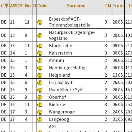
C
▼
ASSOC
No.
D
Code
Surname
TM
from
t
Erbeskopf AGT-
DE
11
11
3
26.05.
21.
Toleranzbelegstelle
Naturpark Erzgebirge-
DE
13
9
3
29.05.
10.
Vogtland
DE
13
11
Blockstelle
3
09.06.
21.
DE
14
1
Kaiserstein
3
30.05.
27.
DE
15
1
Amrum
2
09.06.
21.
DE
15
3
Hamburger Hallig
2
06.06.
11.
DE
15
4
Helgoland
2
13.05.
31.
DE
15
6
List auf Sylt
2
26.05.
20.
DE
15
9
Puan Klent / Sylt
2
26.05.
15.
DE
16
9
Oberhof
3
30.05.
01.
DE
16
11
Kieferle
3
06.06.
25.
DE
17
3
Wangerooge
2
24.05.
29.
DE
17
4
Langeoog
2
31.05.
09.
AGT