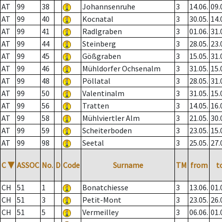
AT
99
38
Johannsenruhe
3
14.06.
09.
AT
99
40
Kocnatal
3
30.05.
14.
AT
99
41
Radlgraben
3
01.06.
31.
AT
99
44
Steinberg
3
28.05.
23.
AT
99
45
Gößgraben
3
15.05.
31.
AT
99
46
Mühldorfer Ochsenalm
3
31.05.
15.
AT
99
48
Pöllatal
3
28.05.
31.
AT
99
50
Valentinalm
3
31.05.
15.
AT
99
56
Tratten
3
14.05.
16.
AT
99
58
Mühlviertler Alm
3
21.05.
30.
AT
99
59
Scheiterboden
3
23.05.
15.
AT
99
98
Seetal
3
25.05.
27.
C
▼
ASSOC
No.
D
Code
Surname
TM
from
t
CH
51
1
Bonatchiesse
3
13.06.
01.
CH
51
3
Petit-Mont
3
23.05.
26.
CH
51
5
Vermeilley
3
06.06.
01.