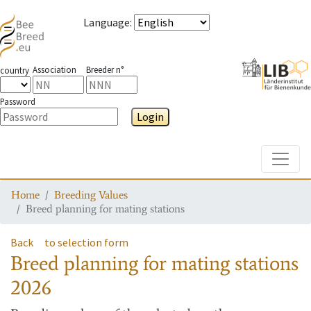
Language
:
Association
Breeder n°
country
Password
Login
Toggle
Home
Breeding Values
Breed planning for mating stations
Back
to selection form
Breed planning for mating stations
2026