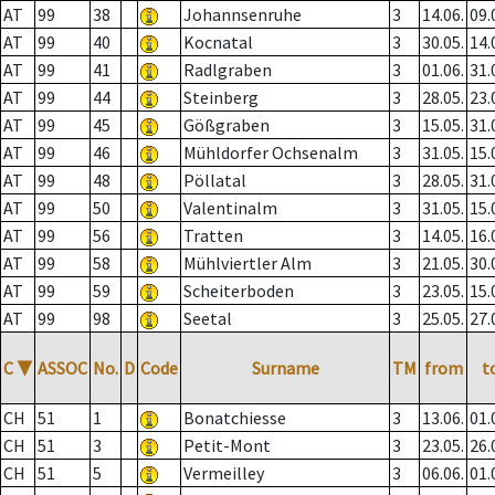
AT
99
38
Johannsenruhe
3
14.06.
09.
AT
99
40
Kocnatal
3
30.05.
14.
AT
99
41
Radlgraben
3
01.06.
31.
AT
99
44
Steinberg
3
28.05.
23.
AT
99
45
Gößgraben
3
15.05.
31.
AT
99
46
Mühldorfer Ochsenalm
3
31.05.
15.
AT
99
48
Pöllatal
3
28.05.
31.
AT
99
50
Valentinalm
3
31.05.
15.
AT
99
56
Tratten
3
14.05.
16.
AT
99
58
Mühlviertler Alm
3
21.05.
30.
AT
99
59
Scheiterboden
3
23.05.
15.
AT
99
98
Seetal
3
25.05.
27.
C
▼
ASSOC
No.
D
Code
Surname
TM
from
t
CH
51
1
Bonatchiesse
3
13.06.
01.
CH
51
3
Petit-Mont
3
23.05.
26.
CH
51
5
Vermeilley
3
06.06.
01.