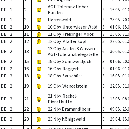
AGT Toleranz Hoher
DE
1
2
3
16.05.
01.
Randen
DE
1
3
Herrenwald
3
25.05.
20.
DE
2
10
10 Oby. Unterwieser Wald
3
01.06.
15.
DE
2
11
11 Oby. Freisinger Moos
3
15.05.
31.
DE
2
12
12 Oby. Pfaffenkopf
3
27.05.
01.
13 Oby. An den 3 Wassern
DE
2
13
6
30.05.
01.
AGT-Toleranzbelegstelle
DE
2
15
15 Oby. Sonnwendjoch
3
01.06.
20.
DE
2
16
16 Oby. Raggert
3
01.06.
01.
DE
2
18
18 Oby. Sauschütt
3
16.05.
01.
DE
2
19
19 Oby. Wendelstein
3
22.05.
31.
21 Nby. Rachel-
DE
2
21
3
13.05.
08.
Diensthütte
DE
2
22
22 Nby Bramandlberg
3
09.05.
25.
DE
2
23
23 Nby Königswald
3
29.04.
15.