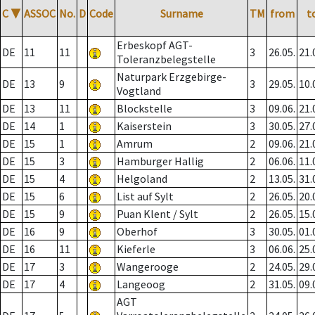
C
▼
ASSOC
No.
D
Code
Surname
TM
from
t
Erbeskopf AGT-
DE
11
11
3
26.05.
21.
Toleranzbelegstelle
Naturpark Erzgebirge-
DE
13
9
3
29.05.
10.
Vogtland
DE
13
11
Blockstelle
3
09.06.
21.
DE
14
1
Kaiserstein
3
30.05.
27.
DE
15
1
Amrum
2
09.06.
21.
DE
15
3
Hamburger Hallig
2
06.06.
11.
DE
15
4
Helgoland
2
13.05.
31.
DE
15
6
List auf Sylt
2
26.05.
20.
DE
15
9
Puan Klent / Sylt
2
26.05.
15.
DE
16
9
Oberhof
3
30.05.
01.
DE
16
11
Kieferle
3
06.06.
25.
DE
17
3
Wangerooge
2
24.05.
29.
DE
17
4
Langeoog
2
31.05.
09.
AGT