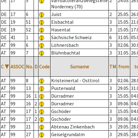
DE
17
5
Varroatoleranzbelegstelle
2
24.05.
26.
Norderney (70)
DE
17
6
Juist
2
25.05.
26.
DE
19
51
Eisbachtal
3
15.05.
21.
DE
19
52
Hasental
3
15.05.
17.
DE
41
1
Sächsische Schweiz
6
31.05.
05.
AT
99
6
Löhnersbach
3
02.06.
30.
AT
99
7
Blühnbachtal
3
31.05.
26.
C
▼
ASSOC
No.
D
Code
Surname
TM
from
t
AT
99
8
Kristeinertal - Osttirol
3
02.06.
28.
AT
99
13
Pusterwald
3
29.05.
31.
AT
99
16
1
Dürradmer
3
15.05.
04.
AT
99
16
2
Dürradmer
3
09.06.
04.
AT
99
17
1
Gschöder
3
15.05.
04.
AT
99
17
2
Gschöder
3
09.06.
04.
AT
99
21
Abtenau Zinkenbach
3
29.05.
28.
AT
99
27
Geiselgrundalm
3
29.05.
28.