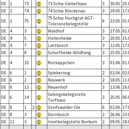
DE
2
73
73 Schw. Giebelhaus
3
30.05.
25.
DE
2
74
74 Schw. Bleckenau
3
29.05.
17.
75 Schw. Hochgrat AGT-
DE
2
75
6
23.05.
01.
Toleranzbelegstelle
DE
4
3
Waldhof
3
27.05.
01.
DE
4
5
Hohenheide
3
20.05.
15.
DE
4
7
Lattbusch
3
22.05.
17.
DE
4
8
Schorfheide-Wildfang
3
15.05.
15.
DE
4
10
Rotkäppchen
3
01.06.
01.
DE
6
1
Spiekeroog
2
02.06.
02.
DE
6
2
Neuwerk
2
18.05.
11.
DE
6
12
Neuenhof
3
13.06.
16.
Gebirgsbelegstelle
DE
6
14
3
25.05.
06.
Torfhaus
DE
8
1
2
Greifswalder Oie
6
02.06.
17.
DE
8
3
Dornbusch
2
26.06.
23.
DE
11
3
Inselbelegstelle Borkum
2
09.05.
18.