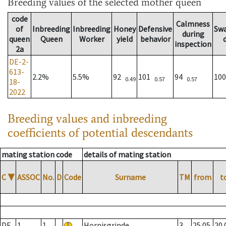
Breeding values
of the selected mother queen
code
Calmness
of
Inbreeding
Inbreeding
Honey
Defensive
Sw
during
queen
Queen
Worker
yield
behavior
inspection
2a
DE-2-
613-
2.2%
5.5%
92
101
94
10
0.49
0.57
0.57
18-
2022
Breeding values and inbreeding
coefficients of potential descendants
mating station code
details of mating station
C
▼
ASSOC
No.
D
Code
Surname
TM
from
t
DE
1
1
Hornisgrinde
3
25.05.
20.