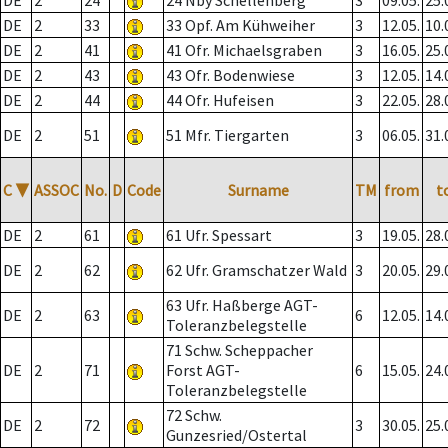
DE
2
24
24 Nby Schellenberg
3
09.05.
25.
DE
2
33
33 Opf. Am Kühweiher
3
12.05.
10.
DE
2
41
41 Ofr. Michaelsgraben
3
16.05.
25.
DE
2
43
43 Ofr. Bodenwiese
3
12.05.
14.
DE
2
44
44 Ofr. Hufeisen
3
22.05.
28.
DE
2
51
51 Mfr. Tiergarten
3
06.05.
31.
C
▼
ASSOC
No.
D
Code
Surname
TM
from
t
DE
2
61
61 Ufr. Spessart
3
19.05.
28.
DE
2
62
62 Ufr. Gramschatzer Wald
3
20.05.
29.
63 Ufr. Haßberge AGT-
DE
2
63
6
12.05.
14.
Toleranzbelegstelle
71 Schw. Scheppacher
DE
2
71
Forst AGT-
6
15.05.
24.
Toleranzbelegstelle
72 Schw.
DE
2
72
3
30.05.
25.
Gunzesried/Ostertal