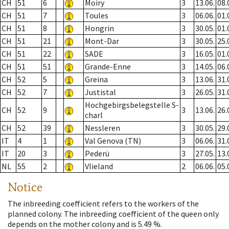
CH
51
6
Moiry
3
13.06.
08.
CH
51
7
Toules
3
06.06.
01.
CH
51
8
Hongrin
3
30.05.
01.
CH
51
21
Mont-Dar
3
30.05.
25.
CH
51
22
SADE
3
16.05.
01.
CH
51
51
Grande-Enne
3
14.05.
06.
CH
52
5
Greina
3
13.06.
31.
CH
52
7
Justistal
3
26.05.
31.
Hochgebirgsbelegstelle S-
CH
52
9
3
13.06.
26.
charl
CH
52
39
Nessleren
3
30.05.
29.
IT
4
1
Val Genova (TN)
3
06.06.
31.
IT
20
3
Pederü
3
27.05.
13.
NL
55
2
Vlieland
2
06.06.
05.
Notice
The inbreeding coefficient refers to the workers of the
planned colony. The inbreeding coefficient of the queen only
depends on the mother colony and is 5.49 %.