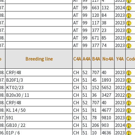
08.
AT
99
117
4
2023
07.
AT
99
663
132
2024
08.
AT
99
120
84
2023
07.
AT
99
117
38
2023
07.
AT
99
377
23
2023
08.
AT
99
671
85
2023
07.
AT
99
377
74
2023
o
Breeding line
C4A
A4A
B4A
No4A
Y4A
Cod
08.
CRP/48
CH
52
707
40
2023
07.
B20F1/3
CH
51
45
1893
2023
08.
KT02/23
CH
51
152
5652
2022
08.
B20x30 / 11
CH
51
36
3427
2022
08.
CRP/48
CH
52
707
40
2023
08.
KL 14 / 50
CH
51
91
4677
2023
07.
S91
CH
51
78
9810
2023
08.
GB10 / 22
CH
51
206
903
2024
06.
01P / 6
CH
51
10
4636
2023