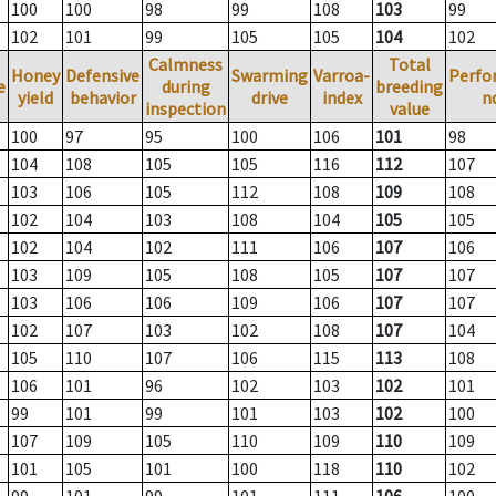
100
100
98
99
108
103
99
102
101
99
105
105
104
102
Calmness
Total
Honey
Defensive
Swarming
Varroa-
Perfo
e
during
breeding
yield
behavior
drive
index
n
inspection
value
100
97
95
100
106
101
98
104
108
105
105
116
112
107
103
106
105
112
108
109
108
102
104
103
108
104
105
105
102
104
102
111
106
107
106
103
109
105
108
105
107
107
103
106
106
109
106
107
107
102
107
103
102
108
107
104
105
110
107
106
115
113
108
106
101
96
102
103
102
101
99
101
99
101
103
102
100
107
109
105
110
109
110
109
101
105
101
100
118
110
102