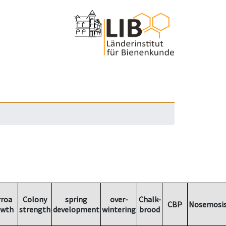
rroa
Colony
spring
over-
Chalk-
CBP
Nosemosi
owth
strength
development
wintering
brood