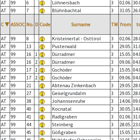
AT
99
6
Löhnersbach
3
02.06.
30.
AT
99
7
Blühnbachtal
3
31.05.
26.
C
▼
ASSOC
No.
D
Code
Surname
TM
from
t
AT
99
8
Kristeinertal - Osttirol
3
02.06.
28.
AT
99
13
Pusterwald
3
29.05.
31.
AT
99
16
1
Dürradmer
3
15.05.
04.
AT
99
16
2
Dürradmer
3
09.06.
04.
AT
99
17
1
Gschöder
3
15.05.
04.
AT
99
17
2
Gschöder
3
09.06.
04.
AT
99
21
Abtenau Zinkenbach
3
29.05.
28.
AT
99
27
Geiselgrundalm
3
29.05.
28.
AT
99
38
Johannsenruhe
3
14.06.
09.
AT
99
40
Kocnatal
3
30.05.
14.
AT
99
41
Radlgraben
3
01.06.
31.
AT
99
44
Steinberg
3
28.05.
23.
AT
99
45
Gößgraben
3
15.05.
31.