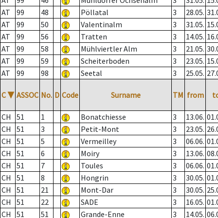
AT
99
46
Mühldorfer Ochsenalm
3
31.05.
15.
AT
99
48
Pöllatal
3
28.05.
31.
AT
99
50
Valentinalm
3
31.05.
15.
AT
99
56
Tratten
3
14.05.
16.
AT
99
58
Mühlviertler Alm
3
21.05.
30.
AT
99
59
Scheiterboden
3
23.05.
15.
AT
99
98
Seetal
3
25.05.
27.
C
▼
ASSOC
No.
D
Code
Surname
TM
from
t
CH
51
1
Bonatchiesse
3
13.06.
01.
CH
51
3
Petit-Mont
3
23.05.
26.
CH
51
5
Vermeilley
3
06.06.
01.
CH
51
6
Moiry
3
13.06.
08.
CH
51
7
Toules
3
06.06.
01.
CH
51
8
Hongrin
3
30.05.
01.
CH
51
21
Mont-Dar
3
30.05.
25.
CH
51
22
SADE
3
16.05.
01.
CH
51
51
Grande-Enne
3
14.05.
06.