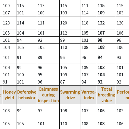
109
115
113
115
111
115
115
107
101
100
103
114
109
103
123
114
111
120
118
122
120
105
104
101
112
105
107
106
101
94
92
99
101
98
96
104
105
102
110
108
108
106
101
91
89
96
96
94
93
104
99
96
105
105
103
101
101
100
95
109
107
104
101
91
101
96
87
94
92
92
Calmness
Total
Honey
Defensive
Swarming
Varroa-
Perfo
e
during
breeding
yield
behavior
drive
index
n
inspection
value
108
99
97
108
107
106
103
105
105
101
110
108
108
106