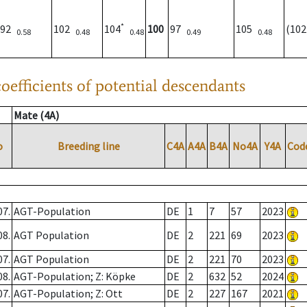
*
92
102
104
100
97
105
(10
0.58
0.48
0.48
0.49
0.48
oefficients of potential descendants
Mate (4A)
o
Breeding line
C4A
A4A
B4A
No4A
Y4A
Cod
07.
AGT-Population
DE
1
7
57
2023
08.
AGT Population
DE
2
221
69
2023
07.
AGT Population
DE
2
221
70
2023
08.
AGT-Population; Z: Köpke
DE
2
632
52
2024
07.
AGT-Population; Z: Ott
DE
2
227
167
2021