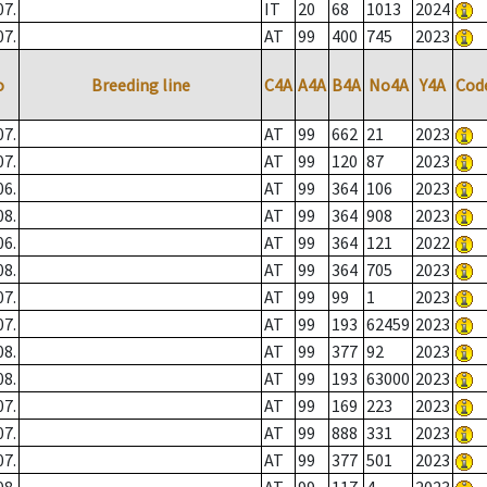
07.
IT
20
68
1013
2024
07.
AT
99
400
745
2023
o
Breeding line
C4A
A4A
B4A
No4A
Y4A
Cod
07.
AT
99
662
21
2023
07.
AT
99
120
87
2023
06.
AT
99
364
106
2023
08.
AT
99
364
908
2023
06.
AT
99
364
121
2022
08.
AT
99
364
705
2023
07.
AT
99
99
1
2023
07.
AT
99
193
62459
2023
08.
AT
99
377
92
2023
08.
AT
99
193
63000
2023
07.
AT
99
169
223
2023
07.
AT
99
888
331
2023
07.
AT
99
377
501
2023