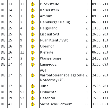
DE
13
11
Blockstelle
3
09.06.
21.
DE
14
1
Kaiserstein
3
30.05.
27.
DE
15
1
Amrum
2
09.06.
21.
DE
15
3
Hamburger Hallig
2
06.06.
11.
DE
15
4
Helgoland
2
13.05.
31.
DE
15
6
List auf Sylt
2
26.05.
20.
DE
15
9
Puan Klent / Sylt
2
26.05.
15.
DE
16
9
Oberhof
3
30.05.
01.
DE
16
11
Kieferle
3
06.06.
25.
DE
17
3
Wangerooge
2
24.05.
29.
DE
17
4
Langeoog
2
31.05.
09.
AGT
DE
17
5
Varroatoleranzbelegstelle
2
24.05.
26.
Norderney (70)
DE
17
6
Juist
2
25.05.
26.
DE
19
51
Eisbachtal
3
15.05.
21.
DE
19
52
Hasental
3
15.05.
17.
DE
41
1
Sächsische Schweiz
6
31.05.
05.