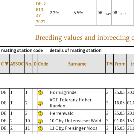
DE-2-
613-
2.2%
5.5%
96
98
0.49
0.57
47-
2022
Breeding values and inbreeding c
mating station code
details of mating station
C
▼
ASSOC
No.
D
Code
Surname
TM
from
t
DE
1
1
Hornisgrinde
3
25.05.
20.
AGT Toleranz Hoher
DE
1
2
3
16.05.
01.
Randen
DE
1
3
Herrenwald
3
25.05.
20.
DE
2
10
10 Oby. Unterwieser Wald
3
01.06.
15.
DE
2
11
11 Oby. Freisinger Moos
3
15.05.
31.