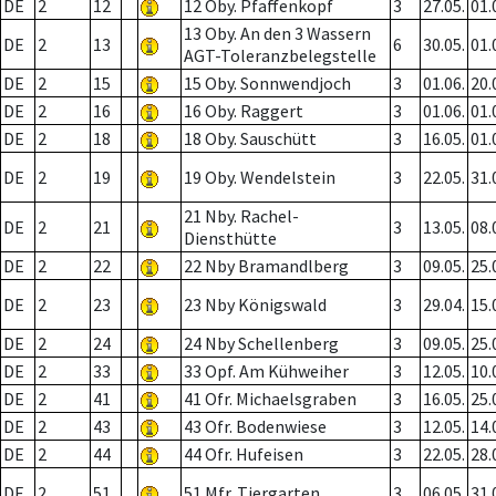
DE
2
12
12 Oby. Pfaffenkopf
3
27.05.
01.
13 Oby. An den 3 Wassern
DE
2
13
6
30.05.
01.
AGT-Toleranzbelegstelle
DE
2
15
15 Oby. Sonnwendjoch
3
01.06.
20.
DE
2
16
16 Oby. Raggert
3
01.06.
01.
DE
2
18
18 Oby. Sauschütt
3
16.05.
01.
DE
2
19
19 Oby. Wendelstein
3
22.05.
31.
21 Nby. Rachel-
DE
2
21
3
13.05.
08.
Diensthütte
DE
2
22
22 Nby Bramandlberg
3
09.05.
25.
DE
2
23
23 Nby Königswald
3
29.04.
15.
DE
2
24
24 Nby Schellenberg
3
09.05.
25.
DE
2
33
33 Opf. Am Kühweiher
3
12.05.
10.
DE
2
41
41 Ofr. Michaelsgraben
3
16.05.
25.
DE
2
43
43 Ofr. Bodenwiese
3
12.05.
14.
DE
2
44
44 Ofr. Hufeisen
3
22.05.
28.
DE
2
51
51 Mfr. Tiergarten
3
06.05.
31.