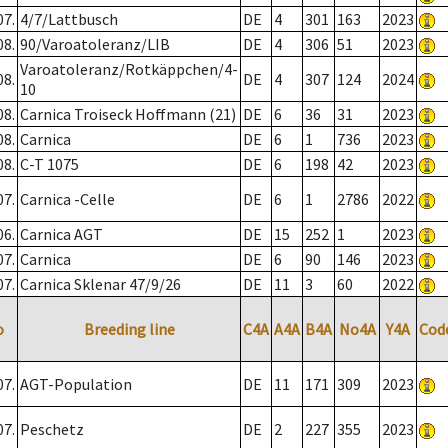
07.
4/7/Lattbusch
DE
4
301
163
2023
08.
90/Varoatoleranz/LIB
DE
4
306
51
2023
Varoatoleranz/Rotkäppchen/4-
08.
DE
4
307
124
2024
10
08.
Carnica Troiseck Hoffmann (21)
DE
6
36
31
2023
08.
Carnica
DE
6
1
736
2023
08.
C-T 1075
DE
6
198
42
2023
07.
Carnica -Celle
DE
6
1
2786
2022
06.
Carnica AGT
DE
15
252
1
2023
07.
Carnica
DE
6
90
146
2023
07.
Carnica Sklenar 47/9/26
DE
11
3
60
2022
o
Breeding line
C4A
A4A
B4A
No4A
Y4A
Cod
07.
AGT-Population
DE
11
171
309
2023
07.
Peschetz
DE
2
227
355
2023