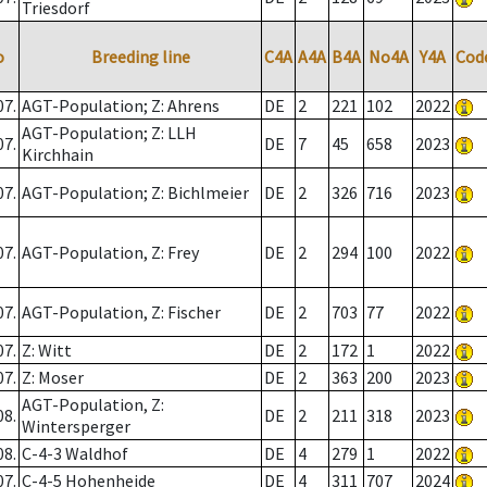
Triesdorf
o
Breeding line
C4A
A4A
B4A
No4A
Y4A
Cod
07.
AGT-Population; Z: Ahrens
DE
2
221
102
2022
AGT-Population; Z: LLH
07.
DE
7
45
658
2023
Kirchhain
07.
AGT-Population; Z: Bichlmeier
DE
2
326
716
2023
07.
AGT-Population, Z: Frey
DE
2
294
100
2022
07.
AGT-Population, Z: Fischer
DE
2
703
77
2022
07.
Z: Witt
DE
2
172
1
2022
07.
Z: Moser
DE
2
363
200
2023
AGT-Population, Z:
08.
DE
2
211
318
2023
Wintersperger
08.
C-4-3 Waldhof
DE
4
279
1
2022
07.
C-4-5 Hohenheide
DE
4
311
707
2024