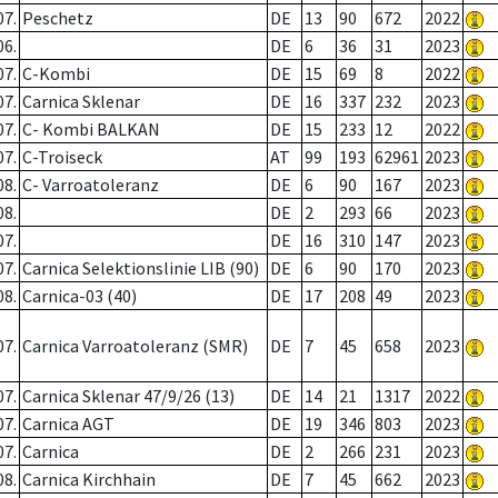
07.
Peschetz
DE
13
90
672
2022
06.
DE
6
36
31
2023
07.
C-Kombi
DE
15
69
8
2022
07.
Carnica Sklenar
DE
16
337
232
2023
07.
C- Kombi BALKAN
DE
15
233
12
2022
07.
C-Troiseck
AT
99
193
62961
2023
08.
C- Varroatoleranz
DE
6
90
167
2023
08.
DE
2
293
66
2023
07.
DE
16
310
147
2023
07.
Carnica Selektionslinie LIB (90)
DE
6
90
170
2023
08.
Carnica-03 (40)
DE
17
208
49
2023
07.
Carnica Varroatoleranz (SMR)
DE
7
45
658
2023
07.
Carnica Sklenar 47/9/26 (13)
DE
14
21
1317
2022
07.
Carnica AGT
DE
19
346
803
2023
07.
Carnica
DE
2
266
231
2023
08.
Carnica Kirchhain
DE
7
45
662
2023