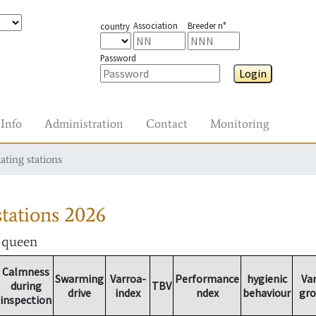
Association
Breeder n°
country
Password
Login
Info
Administration
Contact
Monitoring
ating stations
tations
2026
r queen
Calmness
Swarming
Varroa-
Performance
hygienic
Va
during
TBV
drive
index
ndex
behaviour
gr
inspection