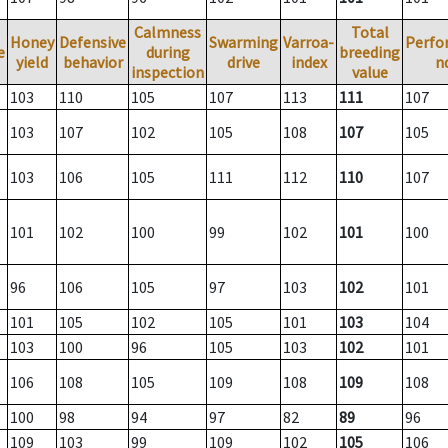
Calmness
Total
Honey
Defensive
Swarming
Varroa-
Perfo
e
during
breeding
yield
behavior
drive
index
n
inspection
value
103
110
105
107
113
111
107
103
107
102
105
108
107
105
103
106
105
111
112
110
107
101
102
100
99
102
101
100
96
106
105
97
103
102
101
101
105
102
105
101
103
104
103
100
96
105
103
102
101
106
108
105
109
108
109
108
100
98
94
97
82
89
96
109
103
99
109
102
105
106