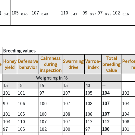
2)
105
107
110
99
97
102
0.41
0.45
0.48
0.43
0.27
0.28
0.16
Breeding values
Calmness
Total
Honey
Defensive
Swarming
Varroa-
Perfo
e
during
breeding
yield
behavior
drive
index
n
inspection
value
Weighting in %
15
15
15
15
40
--
101
101
97
107
105
104
102
99
106
100
107
108
107
104
101
105
100
108
108
107
104
104
110
107
107
113
112
108
97
105
102
100
97
100
101