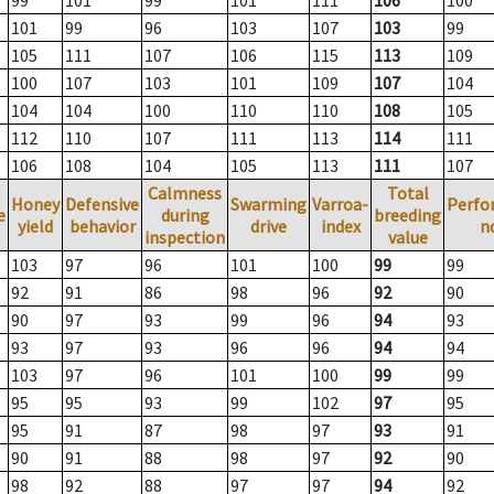
99
101
99
101
111
106
100
101
99
96
103
107
103
99
105
111
107
106
115
113
109
100
107
103
101
109
107
104
104
104
100
110
110
108
105
112
110
107
111
113
114
111
106
108
104
105
113
111
107
Calmness
Total
Honey
Defensive
Swarming
Varroa-
Perfo
e
during
breeding
yield
behavior
drive
index
n
inspection
value
103
97
96
101
100
99
99
92
91
86
98
96
92
90
90
97
93
99
96
94
93
93
97
93
96
96
94
94
103
97
96
101
100
99
99
95
95
93
99
102
97
95
95
91
87
98
97
93
91
90
91
88
98
97
92
90
98
92
88
97
97
94
92