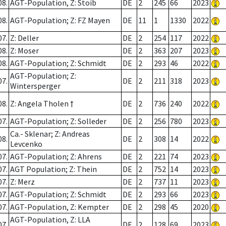
08.
AGT-Population, Z: Stoib
DE
2
245
66
2023
08.
AGT-Population; Z: FZ Mayen
DE
11
1
1330
2022
07.
Z: Deller
DE
2
254
117
2022
08.
Z: Moser
DE
2
363
207
2023
08.
AGT-Population; Z: Schmidt
DE
2
293
46
2022
AGT-Population; Z:
07.
DE
2
211
318
2023
Wintersperger
08.
Z: Angela Tholen †
DE
2
736
240
2022
07.
AGT-Population; Z: Solleder
DE
2
256
780
2023
Ca.- Sklenar; Z: Andreas
08.
DE
2
308
14
2022
Levcenko
07.
AGT-Population; Z: Ahrens
DE
2
221
74
2023
07.
AGT Population; Z: Thein
DE
2
752
14
2023
07.
Z: Merz
DE
2
737
11
2023
07.
AGT-Population; Z: Schmidt
DE
2
293
66
2023
07.
AGT-Population, Z: Kempter
DE
2
298
45
2020
AGT-Population, Z: LLA
07.
DE
2
128
69
2023