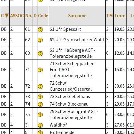
C
▼
ASSOC
No.
D
Code
Surname
TM
from
t
DE
2
61
61 Ufr. Spessart
3
19.05.
28.
DE
2
62
62 Ufr. Gramschatzer Wald
3
20.05.
29.
63 Ufr. Haßberge AGT-
DE
2
63
6
12.05.
14.
Toleranzbelegstelle
71 Schw. Scheppacher
DE
2
71
Forst AGT-
6
15.05.
24.
Toleranzbelegstelle
72 Schw.
DE
2
72
3
30.05.
25.
Gunzesried/Ostertal
DE
2
73
73 Schw. Giebelhaus
3
30.05.
25.
DE
2
74
74 Schw. Bleckenau
3
29.05.
17.
75 Schw. Hochgrat AGT-
DE
2
75
6
23.05.
01.
Toleranzbelegstelle
DE
4
3
Waldhof
3
27.05.
01.
DE
4
5
Hohenheide
3
20.05.
15.