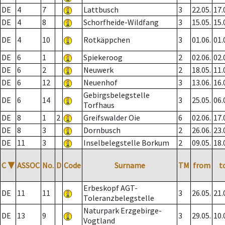
DE
4
7
Lattbusch
3
22.05.
17.
DE
4
8
Schorfheide-Wildfang
3
15.05.
15.
DE
4
10
Rotkäppchen
3
01.06.
01.
DE
6
1
Spiekeroog
2
02.06.
02.
DE
6
2
Neuwerk
2
18.05.
11.
DE
6
12
Neuenhof
3
13.06.
16.
Gebirgsbelegstelle
DE
6
14
3
25.05.
06.
Torfhaus
DE
8
1
2
Greifswalder Oie
6
02.06.
17.
DE
8
3
Dornbusch
2
26.06.
23.
DE
11
3
Inselbelegstelle Borkum
2
09.05.
18.
C
▼
ASSOC
No.
D
Code
Surname
TM
from
t
Erbeskopf AGT-
DE
11
11
3
26.05.
21.
Toleranzbelegstelle
Naturpark Erzgebirge-
DE
13
9
3
29.05.
10.
Vogtland