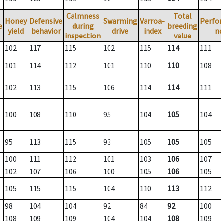
Calmness
Total
Honey
Defensive
Swarming
Varroa-
Perfo
e
during
breeding
yield
behavior
drive
index
n
inspection
value
102
117
115
102
115
114
111
101
114
112
101
110
110
108
102
113
115
106
114
114
111
100
108
110
95
104
105
104
95
113
115
93
105
105
105
100
111
112
101
103
106
107
102
107
106
100
105
106
105
105
115
115
104
110
113
112
98
104
104
92
84
92
100
108
109
109
104
104
108
109