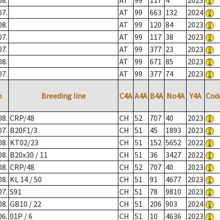
08.
AT
99
117
4
2023
07.
AT
99
663
132
2024
08.
AT
99
120
84
2023
07.
AT
99
117
38
2023
07.
AT
99
377
23
2023
08.
AT
99
671
85
2023
07.
AT
99
377
74
2023
o
Breeding line
C4A
A4A
B4A
No4A
Y4A
Cod
08.
CRP/48
CH
52
707
40
2023
07.
B20F1/3
CH
51
45
1893
2023
08.
KT02/23
CH
51
152
5652
2022
08.
B20x30 / 11
CH
51
36
3427
2022
08.
CRP/48
CH
52
707
40
2023
08.
KL 14 / 50
CH
51
91
4677
2023
07.
S91
CH
51
78
9810
2023
08.
GB10 / 22
CH
51
206
903
2024
06.
01P / 6
CH
51
10
4636
2023