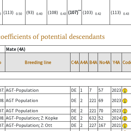
**
(113)
(93)
(108)
(107)
(103)
(113)
0
0.50
0.40
0.43
0.42
0.43
oefficients of potential descendants
Mate (4A)
o
Breeding line
C4A
A4A
B4A
No4A
Y4A
Cod
07.
AGT-Population
DE
1
7
57
2023
08.
AGT Population
DE
2
221
69
2023
07.
AGT Population
DE
2
221
70
2023
08.
AGT-Population; Z: Köpke
DE
2
632
52
2024
07.
AGT-Population; Z: Ott
DE
2
227
167
2021