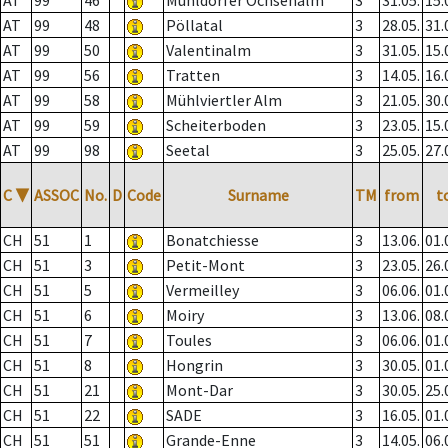
AT
99
46
Mühldorfer Ochsenalm
3
31.05.
15.
AT
99
48
Pöllatal
3
28.05.
31.
AT
99
50
Valentinalm
3
31.05.
15.
AT
99
56
Tratten
3
14.05.
16.
AT
99
58
Mühlviertler Alm
3
21.05.
30.
AT
99
59
Scheiterboden
3
23.05.
15.
AT
99
98
Seetal
3
25.05.
27.
C
▼
ASSOC
No.
D
Code
Surname
TM
from
t
CH
51
1
Bonatchiesse
3
13.06.
01.
CH
51
3
Petit-Mont
3
23.05.
26.
CH
51
5
Vermeilley
3
06.06.
01.
CH
51
6
Moiry
3
13.06.
08.
CH
51
7
Toules
3
06.06.
01.
CH
51
8
Hongrin
3
30.05.
01.
CH
51
21
Mont-Dar
3
30.05.
25.
CH
51
22
SADE
3
16.05.
01.
CH
51
51
Grande-Enne
3
14.05.
06.