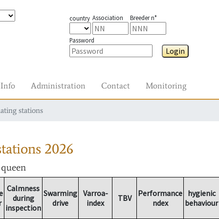
Association
Breeder n°
country
Password
Login
Info
Administration
Contact
Monitoring
ating stations
tations
2026
r queen
Calmness
e
Swarming
Varroa-
Performance
hygienic
during
TBV
r
drive
index
ndex
behaviour
inspection