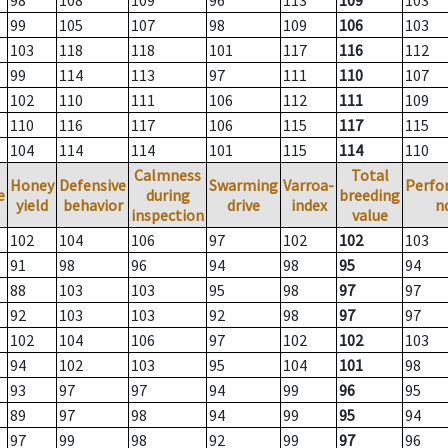
98
108
109
96
113
109
103
99
105
107
98
109
106
103
103
118
118
101
117
116
112
99
114
113
97
111
110
107
102
110
111
106
112
111
109
110
116
117
106
115
117
115
104
114
114
101
115
114
110
Calmness
Total
Honey
Defensive
Swarming
Varroa-
Perfo
e
during
breeding
yield
behavior
drive
index
n
inspection
value
102
104
106
97
102
102
103
91
98
96
94
98
95
94
88
103
103
95
98
97
97
92
103
103
92
98
97
97
102
104
106
97
102
102
103
94
102
103
95
104
101
98
93
97
97
94
99
96
95
89
97
98
94
99
95
94
97
99
98
92
99
97
96