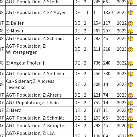
08.
AGT-Population, Z: Stoib
DE
2
245
66
2023
08.
AGT-Population; Z: FZ Mayen
DE
11
1
1330
2022
07.
Z: Deller
DE
2
254
117
2022
08.
Z: Moser
DE
2
363
207
2023
08.
AGT-Population; Z: Schmidt
DE
2
293
46
2022
AGT-Population; Z:
07.
DE
2
211
318
2023
Wintersperger
08.
Z: Angela Tholen †
DE
2
736
240
2022
07.
AGT-Population; Z: Solleder
DE
2
256
780
2023
Ca.- Sklenar; Z: Andreas
08.
DE
2
308
14
2022
Levcenko
07.
AGT-Population; Z: Ahrens
DE
2
221
74
2023
07.
AGT Population; Z: Thein
DE
2
752
14
2023
07.
Z: Merz
DE
2
737
11
2023
07.
AGT-Population; Z: Schmidt
DE
2
293
66
2023
07.
AGT-Population, Z: Kempter
DE
2
298
45
2020
AGT-Population, Z: LLA
07.
DE
2
128
69
2023