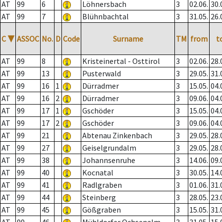
AT
99
6
Löhnersbach
3
02.06.
30.
AT
99
7
Blühnbachtal
3
31.05.
26.
C
▼
ASSOC
No.
D
Code
Surname
TM
from
t
AT
99
8
Kristeinertal - Osttirol
3
02.06.
28.
AT
99
13
Pusterwald
3
29.05.
31.
AT
99
16
1
Dürradmer
3
15.05.
04.
AT
99
16
2
Dürradmer
3
09.06.
04.
AT
99
17
1
Gschöder
3
15.05.
04.
AT
99
17
2
Gschöder
3
09.06.
04.
AT
99
21
Abtenau Zinkenbach
3
29.05.
28.
AT
99
27
Geiselgrundalm
3
29.05.
28.
AT
99
38
Johannsenruhe
3
14.06.
09.
AT
99
40
Kocnatal
3
30.05.
14.
AT
99
41
Radlgraben
3
01.06.
31.
AT
99
44
Steinberg
3
28.05.
23.
AT
99
45
Gößgraben
3
15.05.
31.