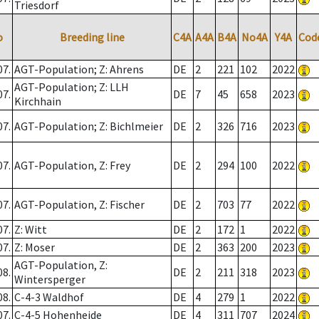
Triesdorf
o
Breeding line
C4A
A4A
B4A
No4A
Y4A
Cod
07.
AGT-Population; Z: Ahrens
DE
2
221
102
2022
AGT-Population; Z: LLH
07.
DE
7
45
658
2023
Kirchhain
07.
AGT-Population; Z: Bichlmeier
DE
2
326
716
2023
07.
AGT-Population, Z: Frey
DE
2
294
100
2022
07.
AGT-Population, Z: Fischer
DE
2
703
77
2022
07.
Z: Witt
DE
2
172
1
2022
07.
Z: Moser
DE
2
363
200
2023
AGT-Population, Z:
08.
DE
2
211
318
2023
Wintersperger
08.
C-4-3 Waldhof
DE
4
279
1
2022
07.
C-4-5 Hohenheide
DE
4
311
707
2024