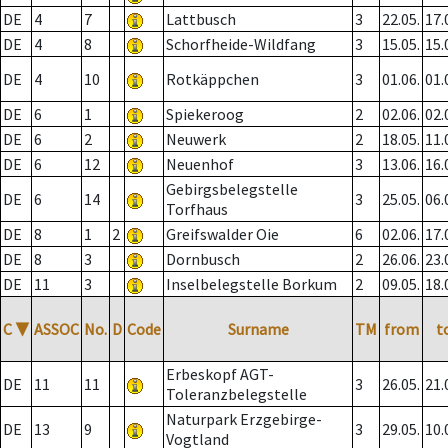
DE
4
7
Lattbusch
3
22.05.
17.
DE
4
8
Schorfheide-Wildfang
3
15.05.
15.
DE
4
10
Rotkäppchen
3
01.06.
01.
DE
6
1
Spiekeroog
2
02.06.
02.
DE
6
2
Neuwerk
2
18.05.
11.
DE
6
12
Neuenhof
3
13.06.
16.
Gebirgsbelegstelle
DE
6
14
3
25.05.
06.
Torfhaus
DE
8
1
2
Greifswalder Oie
6
02.06.
17.
DE
8
3
Dornbusch
2
26.06.
23.
DE
11
3
Inselbelegstelle Borkum
2
09.05.
18.
C
▼
ASSOC
No.
D
Code
Surname
TM
from
t
Erbeskopf AGT-
DE
11
11
3
26.05.
21.
Toleranzbelegstelle
Naturpark Erzgebirge-
DE
13
9
3
29.05.
10.
Vogtland