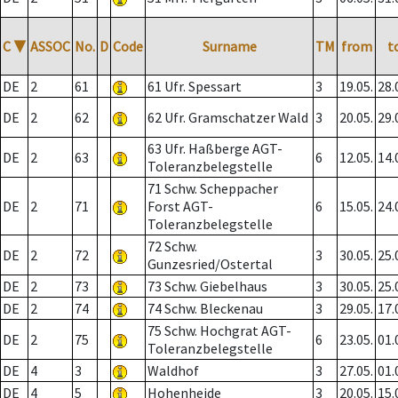
C
▼
ASSOC
No.
D
Code
Surname
TM
from
t
DE
2
61
61 Ufr. Spessart
3
19.05.
28.
DE
2
62
62 Ufr. Gramschatzer Wald
3
20.05.
29.
63 Ufr. Haßberge AGT-
DE
2
63
6
12.05.
14.
Toleranzbelegstelle
71 Schw. Scheppacher
DE
2
71
Forst AGT-
6
15.05.
24.
Toleranzbelegstelle
72 Schw.
DE
2
72
3
30.05.
25.
Gunzesried/Ostertal
DE
2
73
73 Schw. Giebelhaus
3
30.05.
25.
DE
2
74
74 Schw. Bleckenau
3
29.05.
17.
75 Schw. Hochgrat AGT-
DE
2
75
6
23.05.
01.
Toleranzbelegstelle
DE
4
3
Waldhof
3
27.05.
01.
DE
4
5
Hohenheide
3
20.05.
15.