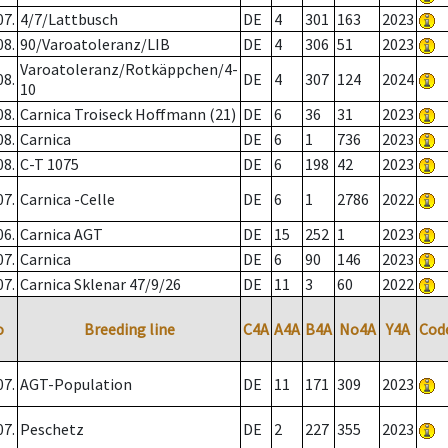
07.
4/7/Lattbusch
DE
4
301
163
2023
08.
90/Varoatoleranz/LIB
DE
4
306
51
2023
Varoatoleranz/Rotkäppchen/4-
08.
DE
4
307
124
2024
10
08.
Carnica Troiseck Hoffmann (21)
DE
6
36
31
2023
08.
Carnica
DE
6
1
736
2023
08.
C-T 1075
DE
6
198
42
2023
07.
Carnica -Celle
DE
6
1
2786
2022
06.
Carnica AGT
DE
15
252
1
2023
07.
Carnica
DE
6
90
146
2023
07.
Carnica Sklenar 47/9/26
DE
11
3
60
2022
o
Breeding line
C4A
A4A
B4A
No4A
Y4A
Cod
07.
AGT-Population
DE
11
171
309
2023
07.
Peschetz
DE
2
227
355
2023