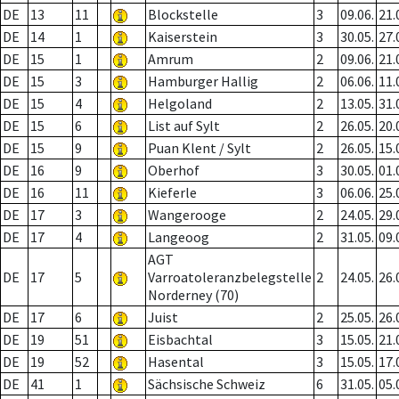
DE
13
11
Blockstelle
3
09.06.
21.
DE
14
1
Kaiserstein
3
30.05.
27.
DE
15
1
Amrum
2
09.06.
21.
DE
15
3
Hamburger Hallig
2
06.06.
11.
DE
15
4
Helgoland
2
13.05.
31.
DE
15
6
List auf Sylt
2
26.05.
20.
DE
15
9
Puan Klent / Sylt
2
26.05.
15.
DE
16
9
Oberhof
3
30.05.
01.
DE
16
11
Kieferle
3
06.06.
25.
DE
17
3
Wangerooge
2
24.05.
29.
DE
17
4
Langeoog
2
31.05.
09.
AGT
DE
17
5
Varroatoleranzbelegstelle
2
24.05.
26.
Norderney (70)
DE
17
6
Juist
2
25.05.
26.
DE
19
51
Eisbachtal
3
15.05.
21.
DE
19
52
Hasental
3
15.05.
17.
DE
41
1
Sächsische Schweiz
6
31.05.
05.