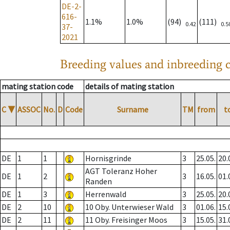
DE-2-
616-
1.1%
1.0%
(94)
(111)
0.42
0.5
37-
2021
Breeding values and inbreeding c
mating station code
details of mating station
C
▼
ASSOC
No.
D
Code
Surname
TM
from
t
DE
1
1
Hornisgrinde
3
25.05.
20.
AGT Toleranz Hoher
DE
1
2
3
16.05.
01.
Randen
DE
1
3
Herrenwald
3
25.05.
20.
DE
2
10
10 Oby. Unterwieser Wald
3
01.06.
15.
DE
2
11
11 Oby. Freisinger Moos
3
15.05.
31.