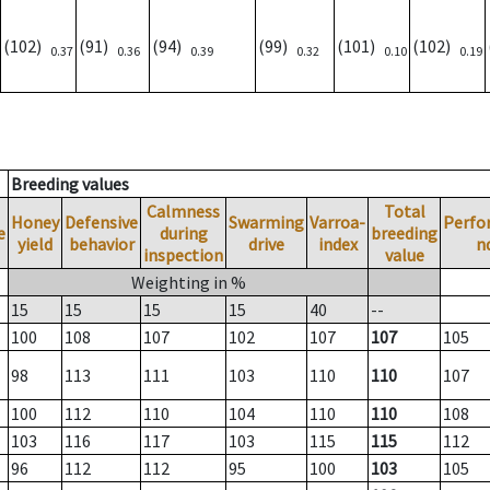
(102)
(91)
(94)
(99)
(101)
(102)
0.37
0.36
0.39
0.32
0.10
0.19
Breeding values
Calmness
Total
Honey
Defensive
Swarming
Varroa-
Perfo
e
during
breeding
yield
behavior
drive
index
n
inspection
value
Weighting in %
15
15
15
15
40
--
100
108
107
102
107
107
105
98
113
111
103
110
110
107
100
112
110
104
110
110
108
103
116
117
103
115
115
112
96
112
112
95
100
103
105