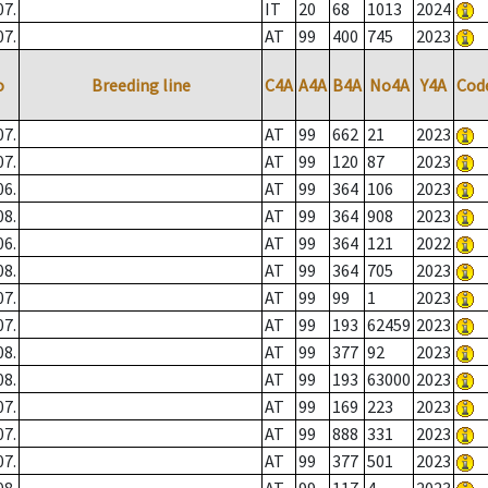
07.
IT
20
68
1013
2024
07.
AT
99
400
745
2023
o
Breeding line
C4A
A4A
B4A
No4A
Y4A
Cod
07.
AT
99
662
21
2023
07.
AT
99
120
87
2023
06.
AT
99
364
106
2023
08.
AT
99
364
908
2023
06.
AT
99
364
121
2022
08.
AT
99
364
705
2023
07.
AT
99
99
1
2023
07.
AT
99
193
62459
2023
08.
AT
99
377
92
2023
08.
AT
99
193
63000
2023
07.
AT
99
169
223
2023
07.
AT
99
888
331
2023
07.
AT
99
377
501
2023