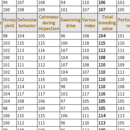
99
107
108
94
110
106
102
100
108
109
101
107
107
105
Calmness
Total
Honey
Defensive
Swarming
Varroa-
Perfo
e
during
breeding
yield
behavior
drive
index
n
inspection
value
98
104
105
96
108
104
101
103
115
115
100
118
115
110
102
113
116
107
110
112
111
100
111
113
104
106
108
108
101
111
112
107
108
110
109
102
115
115
104
107
110
111
101
112
116
105
108
110
110
101
114
113
98
110
110
108
104
117
117
102
117
116
112
104
108
106
97
105
105
105
98
107
109
97
105
105
103
106
115
115
106
111
114
113
100
112
111
96
120
113
105