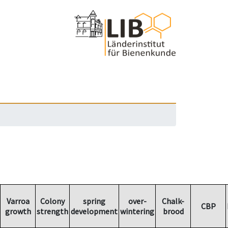
Varroa
Colony
spring
over-
Chalk-
CBP
growth
strength
development
wintering
brood