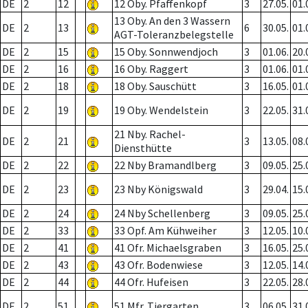
DE
2
12
12 Oby. Pfaffenkopf
3
27.05.
01.
13 Oby. An den 3 Wassern
DE
2
13
6
30.05.
01.
AGT-Toleranzbelegstelle
DE
2
15
15 Oby. Sonnwendjoch
3
01.06.
20.
DE
2
16
16 Oby. Raggert
3
01.06.
01.
DE
2
18
18 Oby. Sauschütt
3
16.05.
01.
DE
2
19
19 Oby. Wendelstein
3
22.05.
31.
21 Nby. Rachel-
DE
2
21
3
13.05.
08.
Diensthütte
DE
2
22
22 Nby Bramandlberg
3
09.05.
25.
DE
2
23
23 Nby Königswald
3
29.04.
15.
DE
2
24
24 Nby Schellenberg
3
09.05.
25.
DE
2
33
33 Opf. Am Kühweiher
3
12.05.
10.
DE
2
41
41 Ofr. Michaelsgraben
3
16.05.
25.
DE
2
43
43 Ofr. Bodenwiese
3
12.05.
14.
DE
2
44
44 Ofr. Hufeisen
3
22.05.
28.
DE
2
51
51 Mfr. Tiergarten
3
06.05.
31.