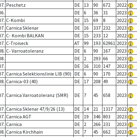
07.
Peschetz
DE
13
90
672
2022
06.
DE
6
36
31
2023
07.
C-Kombi
DE
15
69
8
2022
07.
Carnica Sklenar
DE
16
337
232
2023
07.
C- Kombi BALKAN
DE
15
233
12
2022
07.
C-Troiseck
AT
99
193
62961
2023
08.
C- Varroatoleranz
DE
6
90
167
2023
08.
DE
2
293
66
2023
07.
DE
16
310
147
2023
07.
Carnica Selektionslinie LIB (90)
DE
6
90
170
2023
08.
Carnica-03 (40)
DE
17
208
49
2023
07.
Carnica Varroatoleranz (SMR)
DE
7
45
658
2023
07.
Carnica Sklenar 47/9/26 (13)
DE
14
21
1317
2022
07.
Carnica AGT
DE
19
346
803
2023
07.
Carnica
DE
2
266
231
2023
08.
Carnica Kirchhain
DE
7
45
662
2023