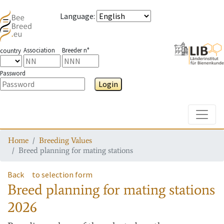
Language
:
Association
Breeder n°
country
Password
Login
Toggle
Home
Breeding Values
Breed planning for mating stations
Back
to selection form
Breed planning for mating stations
2026