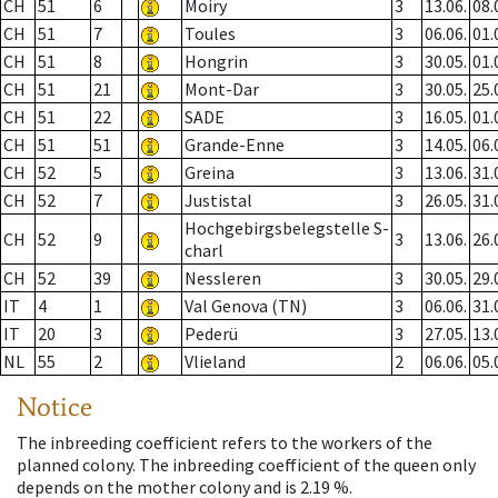
CH
51
6
Moiry
3
13.06.
08.
CH
51
7
Toules
3
06.06.
01.
CH
51
8
Hongrin
3
30.05.
01.
CH
51
21
Mont-Dar
3
30.05.
25.
CH
51
22
SADE
3
16.05.
01.
CH
51
51
Grande-Enne
3
14.05.
06.
CH
52
5
Greina
3
13.06.
31.
CH
52
7
Justistal
3
26.05.
31.
Hochgebirgsbelegstelle S-
CH
52
9
3
13.06.
26.
charl
CH
52
39
Nessleren
3
30.05.
29.
IT
4
1
Val Genova (TN)
3
06.06.
31.
IT
20
3
Pederü
3
27.05.
13.
NL
55
2
Vlieland
2
06.06.
05.
Notice
The inbreeding coefficient refers to the workers of the
planned colony. The inbreeding coefficient of the queen only
depends on the mother colony and is 2.19 %.