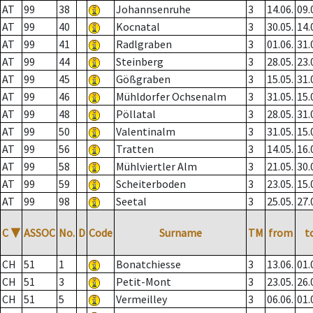
AT
99
38
Johannsenruhe
3
14.06.
09.
AT
99
40
Kocnatal
3
30.05.
14.
AT
99
41
Radlgraben
3
01.06.
31.
AT
99
44
Steinberg
3
28.05.
23.
AT
99
45
Gößgraben
3
15.05.
31.
AT
99
46
Mühldorfer Ochsenalm
3
31.05.
15.
AT
99
48
Pöllatal
3
28.05.
31.
AT
99
50
Valentinalm
3
31.05.
15.
AT
99
56
Tratten
3
14.05.
16.
AT
99
58
Mühlviertler Alm
3
21.05.
30.
AT
99
59
Scheiterboden
3
23.05.
15.
AT
99
98
Seetal
3
25.05.
27.
C
▼
ASSOC
No.
D
Code
Surname
TM
from
t
CH
51
1
Bonatchiesse
3
13.06.
01.
CH
51
3
Petit-Mont
3
23.05.
26.
CH
51
5
Vermeilley
3
06.06.
01.