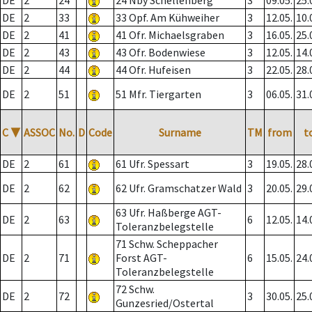
DE
2
24
24 Nby Schellenberg
3
09.05.
25.
DE
2
33
33 Opf. Am Kühweiher
3
12.05.
10.
DE
2
41
41 Ofr. Michaelsgraben
3
16.05.
25.
DE
2
43
43 Ofr. Bodenwiese
3
12.05.
14.
DE
2
44
44 Ofr. Hufeisen
3
22.05.
28.
DE
2
51
51 Mfr. Tiergarten
3
06.05.
31.
C
▼
ASSOC
No.
D
Code
Surname
TM
from
t
DE
2
61
61 Ufr. Spessart
3
19.05.
28.
DE
2
62
62 Ufr. Gramschatzer Wald
3
20.05.
29.
63 Ufr. Haßberge AGT-
DE
2
63
6
12.05.
14.
Toleranzbelegstelle
71 Schw. Scheppacher
DE
2
71
Forst AGT-
6
15.05.
24.
Toleranzbelegstelle
72 Schw.
DE
2
72
3
30.05.
25.
Gunzesried/Ostertal