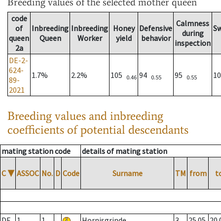
Breeding values
of the selected mother queen
code
Calmness
of
Inbreeding
Inbreeding
Honey
Defensive
S
during
queen
Queen
Worker
yield
behavior
inspection
2a
DE-2-
624-
1.7%
2.2%
105
94
95
1
0.46
0.55
0.55
89-
2021
Breeding values and inbreeding
coefficients of potential descendants
mating station code
details of mating station
C
▼
ASSOC
No.
D
Code
Surname
TM
from
t
DE
1
1
Hornisgrinde
3
25.05.
20.