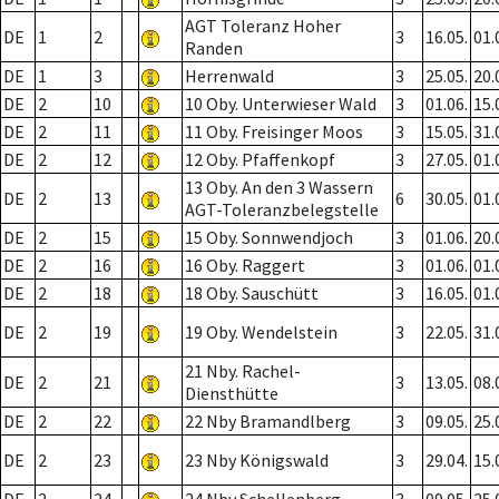
AGT Toleranz Hoher
DE
1
2
3
16.05.
01.
Randen
DE
1
3
Herrenwald
3
25.05.
20.
DE
2
10
10 Oby. Unterwieser Wald
3
01.06.
15.
DE
2
11
11 Oby. Freisinger Moos
3
15.05.
31.
DE
2
12
12 Oby. Pfaffenkopf
3
27.05.
01.
13 Oby. An den 3 Wassern
DE
2
13
6
30.05.
01.
AGT-Toleranzbelegstelle
DE
2
15
15 Oby. Sonnwendjoch
3
01.06.
20.
DE
2
16
16 Oby. Raggert
3
01.06.
01.
DE
2
18
18 Oby. Sauschütt
3
16.05.
01.
DE
2
19
19 Oby. Wendelstein
3
22.05.
31.
21 Nby. Rachel-
DE
2
21
3
13.05.
08.
Diensthütte
DE
2
22
22 Nby Bramandlberg
3
09.05.
25.
DE
2
23
23 Nby Königswald
3
29.04.
15.