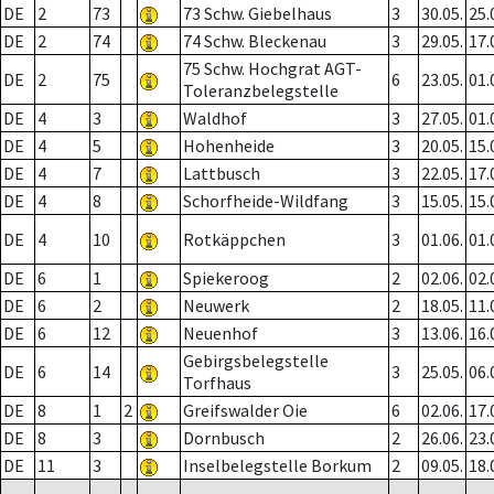
DE
2
73
73 Schw. Giebelhaus
3
30.05.
25.
DE
2
74
74 Schw. Bleckenau
3
29.05.
17.
75 Schw. Hochgrat AGT-
DE
2
75
6
23.05.
01.
Toleranzbelegstelle
DE
4
3
Waldhof
3
27.05.
01.
DE
4
5
Hohenheide
3
20.05.
15.
DE
4
7
Lattbusch
3
22.05.
17.
DE
4
8
Schorfheide-Wildfang
3
15.05.
15.
DE
4
10
Rotkäppchen
3
01.06.
01.
DE
6
1
Spiekeroog
2
02.06.
02.
DE
6
2
Neuwerk
2
18.05.
11.
DE
6
12
Neuenhof
3
13.06.
16.
Gebirgsbelegstelle
DE
6
14
3
25.05.
06.
Torfhaus
DE
8
1
2
Greifswalder Oie
6
02.06.
17.
DE
8
3
Dornbusch
2
26.06.
23.
DE
11
3
Inselbelegstelle Borkum
2
09.05.
18.