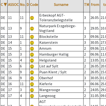
C
▼
ASSOC
No.
D
Code
Surname
TM
from
t
Erbeskopf AGT-
DE
11
11
3
26.05.
21.
Toleranzbelegstelle
Naturpark Erzgebirge-
DE
13
9
3
29.05.
10.
Vogtland
DE
13
11
Blockstelle
3
09.06.
21.
DE
14
1
Kaiserstein
3
30.05.
27.
DE
15
1
Amrum
2
09.06.
21.
DE
15
3
Hamburger Hallig
2
06.06.
11.
DE
15
4
Helgoland
2
13.05.
31.
DE
15
6
List auf Sylt
2
26.05.
20.
DE
15
9
Puan Klent / Sylt
2
26.05.
15.
DE
16
9
Oberhof
3
30.05.
01.
DE
16
11
Kieferle
3
06.06.
25.
DE
17
3
Wangerooge
2
24.05.
29.
DE
17
4
Langeoog
2
31.05.
09.
AGT