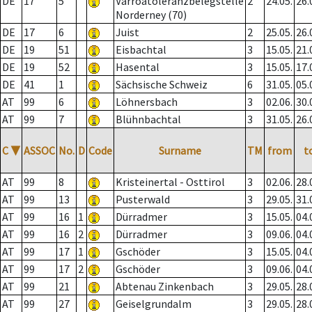
DE
17
5
Varroatoleranzbelegstelle
2
24.05.
26.
Norderney (70)
DE
17
6
Juist
2
25.05.
26.
DE
19
51
Eisbachtal
3
15.05.
21.
DE
19
52
Hasental
3
15.05.
17.
DE
41
1
Sächsische Schweiz
6
31.05.
05.
AT
99
6
Löhnersbach
3
02.06.
30.
AT
99
7
Blühnbachtal
3
31.05.
26.
C
▼
ASSOC
No.
D
Code
Surname
TM
from
t
AT
99
8
Kristeinertal - Osttirol
3
02.06.
28.
AT
99
13
Pusterwald
3
29.05.
31.
AT
99
16
1
Dürradmer
3
15.05.
04.
AT
99
16
2
Dürradmer
3
09.06.
04.
AT
99
17
1
Gschöder
3
15.05.
04.
AT
99
17
2
Gschöder
3
09.06.
04.
AT
99
21
Abtenau Zinkenbach
3
29.05.
28.
AT
99
27
Geiselgrundalm
3
29.05.
28.