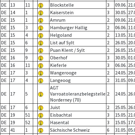
DE
13
11
Blockstelle
3
09.06.
21.
DE
14
1
Kaiserstein
3
30.05.
27.
DE
15
1
Amrum
2
09.06.
21.
DE
15
3
Hamburger Hallig
2
06.06.
11.
DE
15
4
Helgoland
2
13.05.
31.
DE
15
6
List auf Sylt
2
26.05.
20.
DE
15
9
Puan Klent / Sylt
2
26.05.
15.
DE
16
9
Oberhof
3
30.05.
01.
DE
16
11
Kieferle
3
06.06.
25.
DE
17
3
Wangerooge
2
24.05.
29.
DE
17
4
Langeoog
2
31.05.
09.
AGT
DE
17
5
Varroatoleranzbelegstelle
2
24.05.
26.
Norderney (70)
DE
17
6
Juist
2
25.05.
26.
DE
19
51
Eisbachtal
3
15.05.
21.
DE
19
52
Hasental
3
15.05.
17.
DE
41
1
Sächsische Schweiz
6
31.05.
05.