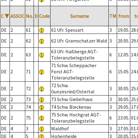
C
▼
ASSOC
No.
D
Code
Surname
TM
from
t
DE
2
61
61 Ufr. Spessart
3
19.05.
28.
DE
2
62
62 Ufr. Gramschatzer Wald
3
20.05.
29.
63 Ufr. Haßberge AGT-
DE
2
63
6
12.05.
14.
Toleranzbelegstelle
71 Schw. Scheppacher
DE
2
71
Forst AGT-
6
15.05.
24.
Toleranzbelegstelle
72 Schw.
DE
2
72
3
30.05.
25.
Gunzesried/Ostertal
DE
2
73
73 Schw. Giebelhaus
3
30.05.
25.
DE
2
74
74 Schw. Bleckenau
3
29.05.
17.
75 Schw. Hochgrat AGT-
DE
2
75
6
23.05.
01.
Toleranzbelegstelle
DE
4
3
Waldhof
3
27.05.
01.
DE
4
5
Hohenheide
3
20.05.
15.