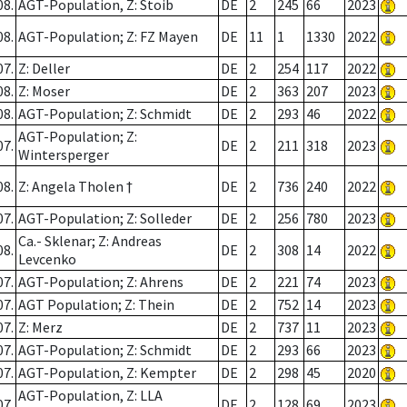
08.
AGT-Population, Z: Stoib
DE
2
245
66
2023
08.
AGT-Population; Z: FZ Mayen
DE
11
1
1330
2022
07.
Z: Deller
DE
2
254
117
2022
08.
Z: Moser
DE
2
363
207
2023
08.
AGT-Population; Z: Schmidt
DE
2
293
46
2022
AGT-Population; Z:
07.
DE
2
211
318
2023
Wintersperger
08.
Z: Angela Tholen †
DE
2
736
240
2022
07.
AGT-Population; Z: Solleder
DE
2
256
780
2023
Ca.- Sklenar; Z: Andreas
08.
DE
2
308
14
2022
Levcenko
07.
AGT-Population; Z: Ahrens
DE
2
221
74
2023
07.
AGT Population; Z: Thein
DE
2
752
14
2023
07.
Z: Merz
DE
2
737
11
2023
07.
AGT-Population; Z: Schmidt
DE
2
293
66
2023
07.
AGT-Population, Z: Kempter
DE
2
298
45
2020
AGT-Population, Z: LLA
07.
DE
2
128
69
2023