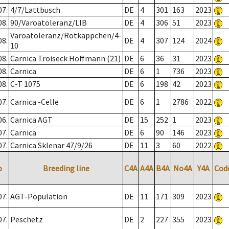
07.
4/7/Lattbusch
DE
4
301
163
2023
08.
90/Varoatoleranz/LIB
DE
4
306
51
2023
Varoatoleranz/Rotkäppchen/4-
08.
DE
4
307
124
2024
10
08.
Carnica Troiseck Hoffmann (21)
DE
6
36
31
2023
08.
Carnica
DE
6
1
736
2023
08.
C-T 1075
DE
6
198
42
2023
07.
Carnica -Celle
DE
6
1
2786
2022
06.
Carnica AGT
DE
15
252
1
2023
07.
Carnica
DE
6
90
146
2023
07.
Carnica Sklenar 47/9/26
DE
11
3
60
2022
o
Breeding line
C4A
A4A
B4A
No4A
Y4A
Cod
07.
AGT-Population
DE
11
171
309
2023
07.
Peschetz
DE
2
227
355
2023