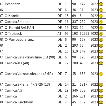
07.
Peschetz
DE
13
90
672
2022
06.
DE
6
36
31
2023
07.
C-Kombi
DE
15
69
8
2022
07.
Carnica Sklenar
DE
16
337
232
2023
07.
C- Kombi BALKAN
DE
15
233
12
2022
07.
C-Troiseck
AT
99
193
62961
2023
08.
C- Varroatoleranz
DE
6
90
167
2023
08.
DE
2
293
66
2023
07.
DE
16
310
147
2023
07.
Carnica Selektionslinie LIB (90)
DE
6
90
170
2023
08.
Carnica-03 (40)
DE
17
208
49
2023
07.
Carnica Varroatoleranz (SMR)
DE
7
45
658
2023
07.
Carnica Sklenar 47/9/26 (13)
DE
14
21
1317
2022
07.
Carnica AGT
DE
19
346
803
2023
07.
Carnica
DE
2
266
231
2023
08.
Carnica Kirchhain
DE
7
45
662
2023