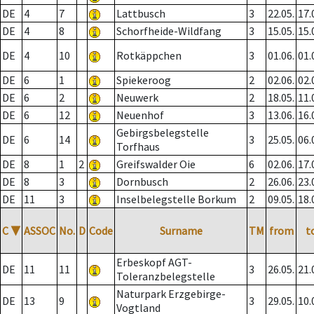
DE
4
7
Lattbusch
3
22.05.
17.
DE
4
8
Schorfheide-Wildfang
3
15.05.
15.
DE
4
10
Rotkäppchen
3
01.06.
01.
DE
6
1
Spiekeroog
2
02.06.
02.
DE
6
2
Neuwerk
2
18.05.
11.
DE
6
12
Neuenhof
3
13.06.
16.
Gebirgsbelegstelle
DE
6
14
3
25.05.
06.
Torfhaus
DE
8
1
2
Greifswalder Oie
6
02.06.
17.
DE
8
3
Dornbusch
2
26.06.
23.
DE
11
3
Inselbelegstelle Borkum
2
09.05.
18.
C
▼
ASSOC
No.
D
Code
Surname
TM
from
t
Erbeskopf AGT-
DE
11
11
3
26.05.
21.
Toleranzbelegstelle
Naturpark Erzgebirge-
DE
13
9
3
29.05.
10.
Vogtland