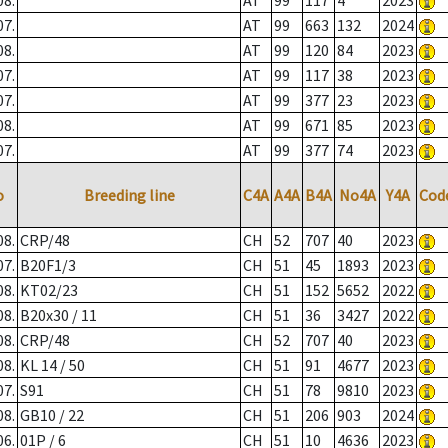
08.
AT
99
117
4
2023
07.
AT
99
663
132
2024
08.
AT
99
120
84
2023
07.
AT
99
117
38
2023
07.
AT
99
377
23
2023
08.
AT
99
671
85
2023
07.
AT
99
377
74
2023
o
Breeding line
C4A
A4A
B4A
No4A
Y4A
Cod
08.
CRP/48
CH
52
707
40
2023
07.
B20F1/3
CH
51
45
1893
2023
08.
KT02/23
CH
51
152
5652
2022
08.
B20x30 / 11
CH
51
36
3427
2022
08.
CRP/48
CH
52
707
40
2023
08.
KL 14 / 50
CH
51
91
4677
2023
07.
S91
CH
51
78
9810
2023
08.
GB10 / 22
CH
51
206
903
2024
06.
01P / 6
CH
51
10
4636
2023