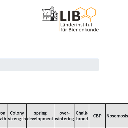
roa
Colony
spring
over-
Chalk-
CBP
Nosemosis
wth
strength
development
wintering
brood