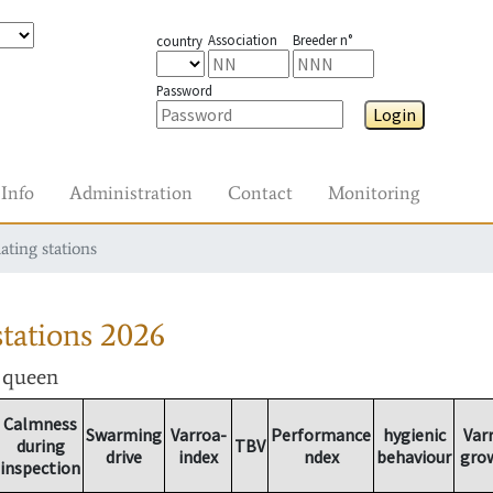
Association
Breeder n°
country
Password
Login
Info
Administration
Contact
Monitoring
ating stations
tations
2026
r queen
Calmness
Swarming
Varroa-
Performance
hygienic
Var
during
TBV
drive
index
ndex
behaviour
gro
inspection