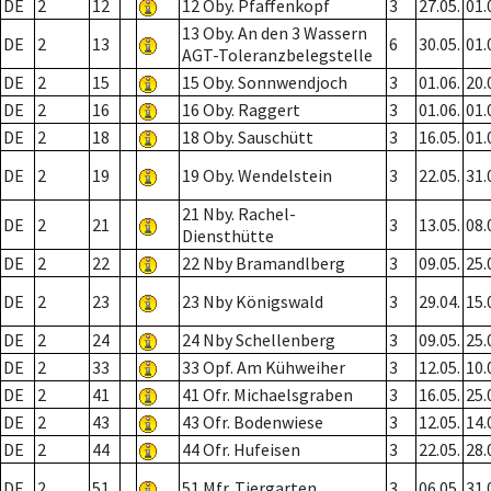
DE
2
12
12 Oby. Pfaffenkopf
3
27.05.
01.
13 Oby. An den 3 Wassern
DE
2
13
6
30.05.
01.
AGT-Toleranzbelegstelle
DE
2
15
15 Oby. Sonnwendjoch
3
01.06.
20.
DE
2
16
16 Oby. Raggert
3
01.06.
01.
DE
2
18
18 Oby. Sauschütt
3
16.05.
01.
DE
2
19
19 Oby. Wendelstein
3
22.05.
31.
21 Nby. Rachel-
DE
2
21
3
13.05.
08.
Diensthütte
DE
2
22
22 Nby Bramandlberg
3
09.05.
25.
DE
2
23
23 Nby Königswald
3
29.04.
15.
DE
2
24
24 Nby Schellenberg
3
09.05.
25.
DE
2
33
33 Opf. Am Kühweiher
3
12.05.
10.
DE
2
41
41 Ofr. Michaelsgraben
3
16.05.
25.
DE
2
43
43 Ofr. Bodenwiese
3
12.05.
14.
DE
2
44
44 Ofr. Hufeisen
3
22.05.
28.
DE
2
51
51 Mfr. Tiergarten
3
06.05.
31.