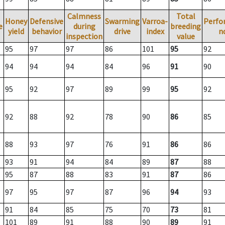
Calmness
Total
Honey
Defensive
Swarming
Varroa-
Perfo
e
during
breeding
yield
behavior
drive
index
n
inspection
value
95
97
97
86
101
95
92
94
94
94
84
96
91
90
95
92
97
89
99
95
92
92
88
92
78
90
86
85
88
93
97
76
91
86
86
93
91
94
84
89
87
88
95
87
88
83
91
87
86
97
95
97
87
96
94
93
91
84
85
75
70
73
81
101
89
91
88
90
89
91