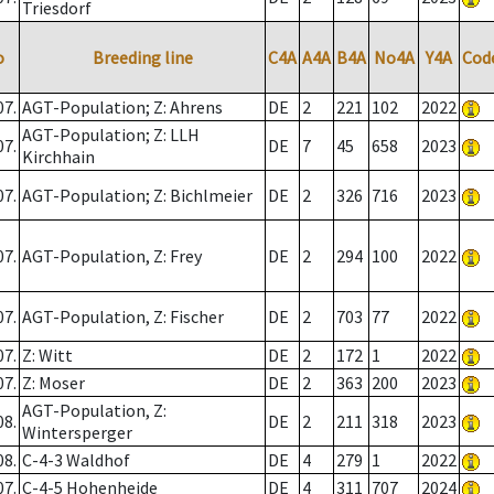
Triesdorf
o
Breeding line
C4A
A4A
B4A
No4A
Y4A
Cod
07.
AGT-Population; Z: Ahrens
DE
2
221
102
2022
AGT-Population; Z: LLH
07.
DE
7
45
658
2023
Kirchhain
07.
AGT-Population; Z: Bichlmeier
DE
2
326
716
2023
07.
AGT-Population, Z: Frey
DE
2
294
100
2022
07.
AGT-Population, Z: Fischer
DE
2
703
77
2022
07.
Z: Witt
DE
2
172
1
2022
07.
Z: Moser
DE
2
363
200
2023
AGT-Population, Z:
08.
DE
2
211
318
2023
Wintersperger
08.
C-4-3 Waldhof
DE
4
279
1
2022
07.
C-4-5 Hohenheide
DE
4
311
707
2024