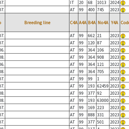
07.
IT
20
68
1013
2024
07.
AT
99
400
745
2023
o
Breeding line
C4A
A4A
B4A
No4A
Y4A
Cod
07.
AT
99
662
21
2023
07.
AT
99
120
87
2023
06.
AT
99
364
106
2023
08.
AT
99
364
908
2023
06.
AT
99
364
121
2022
08.
AT
99
364
705
2023
07.
AT
99
99
1
2023
07.
AT
99
193
62459
2023
08.
AT
99
377
92
2023
08.
AT
99
193
63000
2023
07.
AT
99
169
223
2023
07.
AT
99
888
331
2023
07.
AT
99
377
501
2023