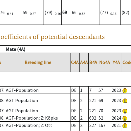
76
59
(79)
69
66
(77)
(82
0.41
0.27
0.16
0.32
0.16
oefficients of potential descendants
Mate (4A)
o
Breeding line
C4A
A4A
B4A
No4A
Y4A
Cod
07.
AGT-Population
DE
1
7
57
2023
08.
AGT Population
DE
2
221
69
2023
07.
AGT Population
DE
2
221
70
2023
08.
AGT-Population; Z: Köpke
DE
2
632
52
2024
07.
AGT-Population; Z: Ott
DE
2
227
167
2021