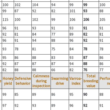
100
102
104
94
99
99
100
99
87
92
82
101
93
88
115
100
102
99
106
106
105
96
91
93
91
93
91
91
92
81
84
77
89
82
81
96
91
94
88
96
92
91
93
78
81
75
84
78
78
95
86
88
83
93
87
86
92
87
87
87
94
88
86
82
88
88
66
82
76
77
Calmness
Total
Honey
Defensive
Swarming
Varroa-
Perfo
e
during
breeding
yield
behavior
drive
index
n
inspection
value
99
85
89
86
95
90
88
97
92
93
89
96
92
91