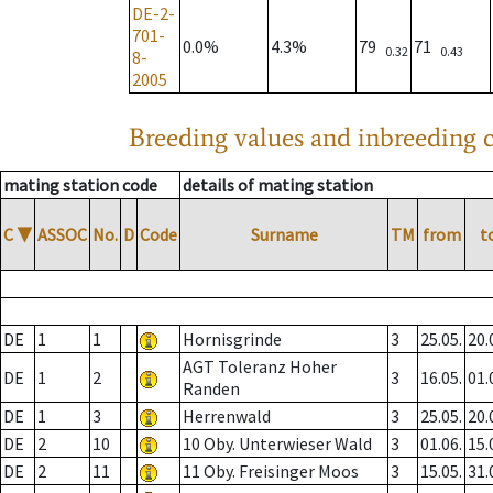
DE-2-
701-
0.0%
4.3%
79
71
0.32
0.43
8-
2005
Breeding values and inbreeding c
mating station code
details of mating station
C
▼
ASSOC
No.
D
Code
Surname
TM
from
t
DE
1
1
Hornisgrinde
3
25.05.
20.
AGT Toleranz Hoher
DE
1
2
3
16.05.
01.
Randen
DE
1
3
Herrenwald
3
25.05.
20.
DE
2
10
10 Oby. Unterwieser Wald
3
01.06.
15.
DE
2
11
11 Oby. Freisinger Moos
3
15.05.
31.