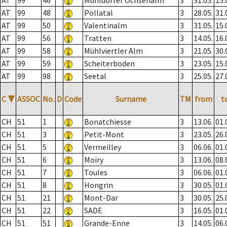
AT
99
46
Mühldorfer Ochsenalm
3
31.05.
15.
AT
99
48
Pöllatal
3
28.05.
31.
AT
99
50
Valentinalm
3
31.05.
15.
AT
99
56
Tratten
3
14.05.
16.
AT
99
58
Mühlviertler Alm
3
21.05.
30.
AT
99
59
Scheiterboden
3
23.05.
15.
AT
99
98
Seetal
3
25.05.
27.
C
▼
ASSOC
No.
D
Code
Surname
TM
from
t
CH
51
1
Bonatchiesse
3
13.06.
01.
CH
51
3
Petit-Mont
3
23.05.
26.
CH
51
5
Vermeilley
3
06.06.
01.
CH
51
6
Moiry
3
13.06.
08.
CH
51
7
Toules
3
06.06.
01.
CH
51
8
Hongrin
3
30.05.
01.
CH
51
21
Mont-Dar
3
30.05.
25.
CH
51
22
SADE
3
16.05.
01.
CH
51
51
Grande-Enne
3
14.05.
06.