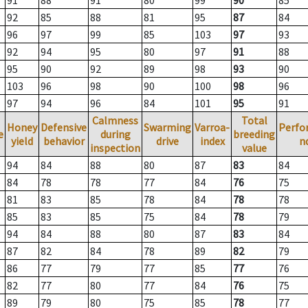
91
88
91
80
99
90
85
92
85
88
81
95
87
84
96
97
99
85
103
97
93
92
94
95
80
97
91
88
95
90
92
89
98
93
90
103
96
98
90
100
98
96
97
94
96
84
101
95
91
Calmness
Total
Honey
Defensive
Swarming
Varroa-
Perfo
e
during
breeding
yield
behavior
drive
index
n
inspection
value
94
84
88
80
87
83
84
84
78
78
77
84
76
75
81
83
85
78
84
78
78
85
83
85
75
84
78
79
94
84
88
80
87
83
84
87
82
84
78
89
82
79
86
77
79
77
85
77
76
82
77
80
77
84
76
75
89
79
80
75
85
78
77