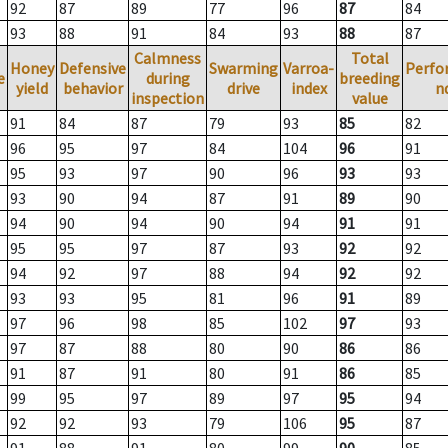
92
87
89
77
96
87
84
93
88
91
84
93
88
87
Calmness
Total
Honey
Defensive
Swarming
Varroa-
Perfo
e
during
breeding
yield
behavior
drive
index
n
inspection
value
91
84
87
79
93
85
82
96
95
97
84
104
96
91
95
93
97
90
96
93
93
93
90
94
87
91
89
90
94
90
94
90
94
91
91
95
95
97
87
93
92
92
94
92
97
88
94
92
92
93
93
95
81
96
91
89
97
96
98
85
102
97
93
97
87
88
80
90
86
86
91
87
91
80
91
86
85
99
95
97
89
97
95
94
92
92
93
79
106
95
87