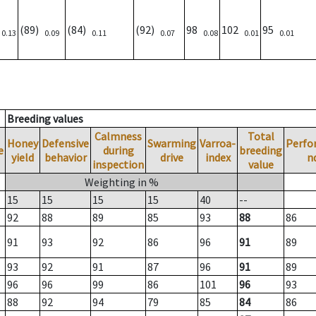
)
(89)
(84)
(92)
98
102
95
0.13
0.09
0.11
0.07
0.08
0.01
0.01
Breeding values
Calmness
Total
Honey
Defensive
Swarming
Varroa-
Perfo
e
during
breeding
yield
behavior
drive
index
n
inspection
value
Weighting in %
15
15
15
15
40
--
92
88
89
85
93
88
86
91
93
92
86
96
91
89
93
92
91
87
96
91
89
96
96
99
86
101
96
93
88
92
94
79
85
84
86