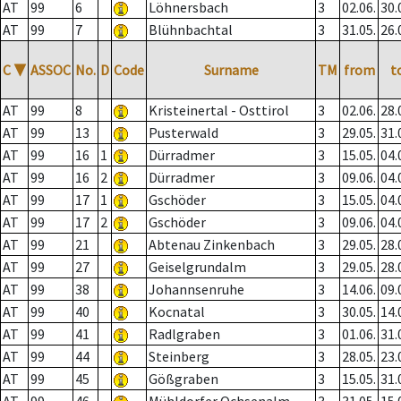
AT
99
6
Löhnersbach
3
02.06.
30.
AT
99
7
Blühnbachtal
3
31.05.
26.
C
▼
ASSOC
No.
D
Code
Surname
TM
from
t
AT
99
8
Kristeinertal - Osttirol
3
02.06.
28.
AT
99
13
Pusterwald
3
29.05.
31.
AT
99
16
1
Dürradmer
3
15.05.
04.
AT
99
16
2
Dürradmer
3
09.06.
04.
AT
99
17
1
Gschöder
3
15.05.
04.
AT
99
17
2
Gschöder
3
09.06.
04.
AT
99
21
Abtenau Zinkenbach
3
29.05.
28.
AT
99
27
Geiselgrundalm
3
29.05.
28.
AT
99
38
Johannsenruhe
3
14.06.
09.
AT
99
40
Kocnatal
3
30.05.
14.
AT
99
41
Radlgraben
3
01.06.
31.
AT
99
44
Steinberg
3
28.05.
23.
AT
99
45
Gößgraben
3
15.05.
31.