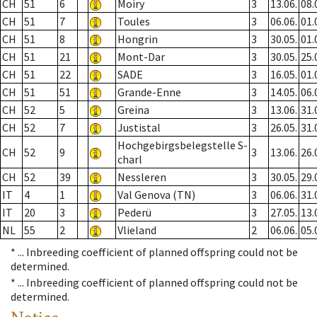
CH
51
6
Moiry
3
13.06.
08.
CH
51
7
Toules
3
06.06.
01.
CH
51
8
Hongrin
3
30.05.
01.
CH
51
21
Mont-Dar
3
30.05.
25.
CH
51
22
SADE
3
16.05.
01.
CH
51
51
Grande-Enne
3
14.05.
06.
CH
52
5
Greina
3
13.06.
31.
CH
52
7
Justistal
3
26.05.
31.
Hochgebirgsbelegstelle S-
CH
52
9
3
13.06.
26.
charl
CH
52
39
Nessleren
3
30.05.
29.
IT
4
1
Val Genova (TN)
3
06.06.
31.
IT
20
3
Pederü
3
27.05.
13.
NL
55
2
Vlieland
2
06.06.
05.
* ...
Inbreeding coefficient of planned offspring could not be
determined.
* ...
Inbreeding coefficient of planned offspring could not be
determined.