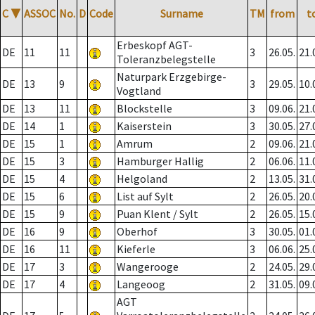
C
▼
ASSOC
No.
D
Code
Surname
TM
from
t
Erbeskopf AGT-
DE
11
11
3
26.05.
21.
Toleranzbelegstelle
Naturpark Erzgebirge-
DE
13
9
3
29.05.
10.
Vogtland
DE
13
11
Blockstelle
3
09.06.
21.
DE
14
1
Kaiserstein
3
30.05.
27.
DE
15
1
Amrum
2
09.06.
21.
DE
15
3
Hamburger Hallig
2
06.06.
11.
DE
15
4
Helgoland
2
13.05.
31.
DE
15
6
List auf Sylt
2
26.05.
20.
DE
15
9
Puan Klent / Sylt
2
26.05.
15.
DE
16
9
Oberhof
3
30.05.
01.
DE
16
11
Kieferle
3
06.06.
25.
DE
17
3
Wangerooge
2
24.05.
29.
DE
17
4
Langeoog
2
31.05.
09.
AGT