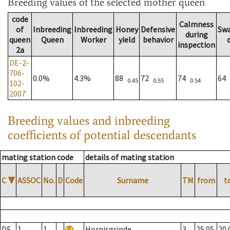
Breeding values
of the selected mother queen
code
Calmness
of
Inbreeding
Inbreeding
Honey
Defensive
Sw
during
queen
Queen
Worker
yield
behavior
inspection
2a
DE-2-
706-
0.0%
4.3%
88
72
74
64
0.45
0.55
0.54
102-
2007
Breeding values and inbreeding
coefficients of potential descendants
mating station code
details of mating station
C
▼
ASSOC
No.
D
Code
Surname
TM
from
t
DE
1
1
Hornisgrinde
3
25.05.
20.