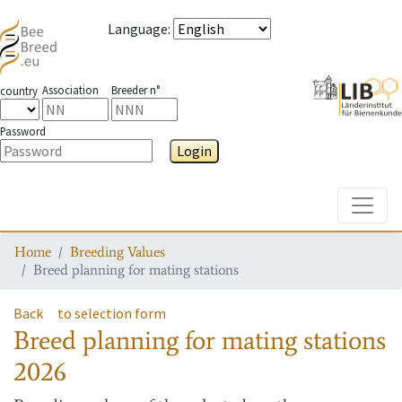
Language
:
Association
Breeder n°
country
Password
Login
Toggle
Home
Breeding Values
Breed planning for mating stations
Back
to selection form
Breed planning for mating stations
2026