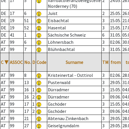
DE
17
5
Varroatoleranzbelegstelle
2
24.05.
26.
Norderney (70)
DE
17
6
Juist
2
25.05.
26.
DE
19
51
Eisbachtal
3
15.05.
21.
DE
19
52
Hasental
3
15.05.
17.
DE
41
1
Sächsische Schweiz
6
31.05.
05.
AT
99
6
Löhnersbach
3
02.06.
30.
AT
99
7
Blühnbachtal
3
31.05.
26.
C
▼
ASSOC
No.
D
Code
Surname
TM
from
t
AT
99
8
Kristeinertal - Osttirol
3
02.06.
28.
AT
99
13
Pusterwald
3
29.05.
31.
AT
99
16
1
Dürradmer
3
15.05.
04.
AT
99
16
2
Dürradmer
3
09.06.
04.
AT
99
17
1
Gschöder
3
15.05.
04.
AT
99
17
2
Gschöder
3
09.06.
04.
AT
99
21
Abtenau Zinkenbach
3
29.05.
28.
AT
99
27
Geiselgrundalm
3
29.05.
28.