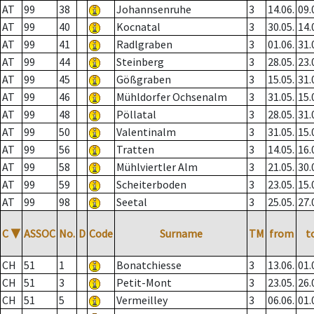
AT
99
38
Johannsenruhe
3
14.06.
09.
AT
99
40
Kocnatal
3
30.05.
14.
AT
99
41
Radlgraben
3
01.06.
31.
AT
99
44
Steinberg
3
28.05.
23.
AT
99
45
Gößgraben
3
15.05.
31.
AT
99
46
Mühldorfer Ochsenalm
3
31.05.
15.
AT
99
48
Pöllatal
3
28.05.
31.
AT
99
50
Valentinalm
3
31.05.
15.
AT
99
56
Tratten
3
14.05.
16.
AT
99
58
Mühlviertler Alm
3
21.05.
30.
AT
99
59
Scheiterboden
3
23.05.
15.
AT
99
98
Seetal
3
25.05.
27.
C
▼
ASSOC
No.
D
Code
Surname
TM
from
t
CH
51
1
Bonatchiesse
3
13.06.
01.
CH
51
3
Petit-Mont
3
23.05.
26.
CH
51
5
Vermeilley
3
06.06.
01.