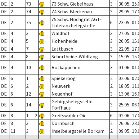
DE
2
73
73 Schw. Giebelhaus
3
30.05.
25.
DE
2
74
74 Schw. Bleckenau
3
29.05.
17.
75 Schw. Hochgrat AGT-
DE
2
75
6
23.05.
01.
Toleranzbelegstelle
DE
4
3
Waldhof
3
27.05.
01.
DE
4
5
Hohenheide
3
20.05.
15.
DE
4
7
Lattbusch
3
22.05.
17.
DE
4
8
Schorfheide-Wildfang
3
15.05.
15.
DE
4
10
Rotkäppchen
3
01.06.
01.
DE
6
1
Spiekeroog
2
02.06.
02.
DE
6
2
Neuwerk
2
18.05.
11.
DE
6
12
Neuenhof
3
13.06.
16.
Gebirgsbelegstelle
DE
6
14
3
25.05.
06.
Torfhaus
DE
8
1
2
Greifswalder Oie
6
02.06.
17.
DE
8
3
Dornbusch
2
26.06.
23.
DE
11
3
Inselbelegstelle Borkum
2
09.05.
18.