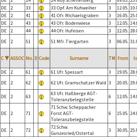
DE
2
24
24 Nby Schellenberg
3
09.05.
25.
DE
2
33
33 Opf. Am Kühweiher
3
12.05.
10.
DE
2
41
41 Ofr. Michaelsgraben
3
16.05.
25.
DE
2
43
43 Ofr. Bodenwiese
3
12.05.
14.
DE
2
44
44 Ofr. Hufeisen
3
22.05.
28.
DE
2
51
51 Mfr. Tiergarten
3
06.05.
31.
C
▼
ASSOC
No.
D
Code
Surname
TM
from
t
DE
2
61
61 Ufr. Spessart
3
19.05.
28.
DE
2
62
62 Ufr. Gramschatzer Wald
3
20.05.
29.
63 Ufr. Haßberge AGT-
DE
2
63
6
12.05.
14.
Toleranzbelegstelle
71 Schw. Scheppacher
DE
2
71
Forst AGT-
6
15.05.
24.
Toleranzbelegstelle
72 Schw.
DE
2
72
3
30.05.
25.
Gunzesried/Ostertal