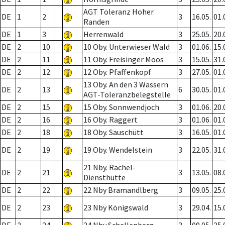
AGT Toleranz Hoher
DE
1
2
3
16.05.
01.
Randen
DE
1
3
Herrenwald
3
25.05.
20.
DE
2
10
10 Oby. Unterwieser Wald
3
01.06.
15.
DE
2
11
11 Oby. Freisinger Moos
3
15.05.
31.
DE
2
12
12 Oby. Pfaffenkopf
3
27.05.
01.
13 Oby. An den 3 Wassern
DE
2
13
6
30.05.
01.
AGT-Toleranzbelegstelle
DE
2
15
15 Oby. Sonnwendjoch
3
01.06.
20.
DE
2
16
16 Oby. Raggert
3
01.06.
01.
DE
2
18
18 Oby. Sauschütt
3
16.05.
01.
DE
2
19
19 Oby. Wendelstein
3
22.05.
31.
21 Nby. Rachel-
DE
2
21
3
13.05.
08.
Diensthütte
DE
2
22
22 Nby Bramandlberg
3
09.05.
25.
DE
2
23
23 Nby Königswald
3
29.04.
15.