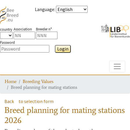
Language
:
Association
Breeder n°
country
Password
Login
Toggle
Home
Breeding Values
Breed planning for mating stations
Back
to selection form
Breed planning for mating stations
2026