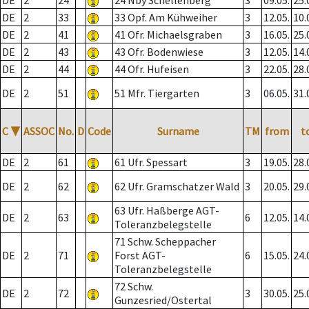
DE
2
24
24 Nby Schellenberg
3
09.05.
25.
DE
2
33
33 Opf. Am Kühweiher
3
12.05.
10.
DE
2
41
41 Ofr. Michaelsgraben
3
16.05.
25.
DE
2
43
43 Ofr. Bodenwiese
3
12.05.
14.
DE
2
44
44 Ofr. Hufeisen
3
22.05.
28.
DE
2
51
51 Mfr. Tiergarten
3
06.05.
31.
C
▼
ASSOC
No.
D
Code
Surname
TM
from
t
DE
2
61
61 Ufr. Spessart
3
19.05.
28.
DE
2
62
62 Ufr. Gramschatzer Wald
3
20.05.
29.
63 Ufr. Haßberge AGT-
DE
2
63
6
12.05.
14.
Toleranzbelegstelle
71 Schw. Scheppacher
DE
2
71
Forst AGT-
6
15.05.
24.
Toleranzbelegstelle
72 Schw.
DE
2
72
3
30.05.
25.
Gunzesried/Ostertal