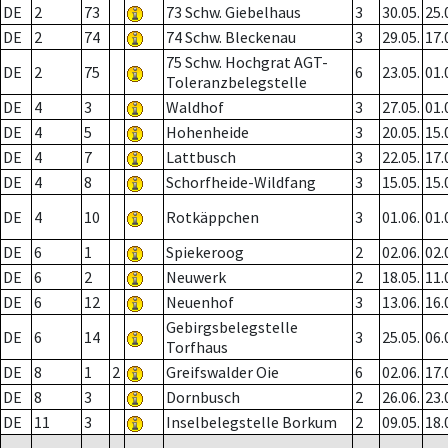
DE
2
73
73 Schw. Giebelhaus
3
30.05.
25.
DE
2
74
74 Schw. Bleckenau
3
29.05.
17.
75 Schw. Hochgrat AGT-
DE
2
75
6
23.05.
01.
Toleranzbelegstelle
DE
4
3
Waldhof
3
27.05.
01.
DE
4
5
Hohenheide
3
20.05.
15.
DE
4
7
Lattbusch
3
22.05.
17.
DE
4
8
Schorfheide-Wildfang
3
15.05.
15.
DE
4
10
Rotkäppchen
3
01.06.
01.
DE
6
1
Spiekeroog
2
02.06.
02.
DE
6
2
Neuwerk
2
18.05.
11.
DE
6
12
Neuenhof
3
13.06.
16.
Gebirgsbelegstelle
DE
6
14
3
25.05.
06.
Torfhaus
DE
8
1
2
Greifswalder Oie
6
02.06.
17.
DE
8
3
Dornbusch
2
26.06.
23.
DE
11
3
Inselbelegstelle Borkum
2
09.05.
18.