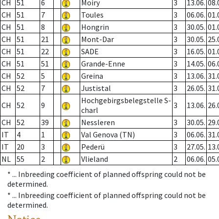
CH
51
6
Moiry
3
13.06.
08.
CH
51
7
Toules
3
06.06.
01.
CH
51
8
Hongrin
3
30.05.
01.
CH
51
21
Mont-Dar
3
30.05.
25.
CH
51
22
SADE
3
16.05.
01.
CH
51
51
Grande-Enne
3
14.05.
06.
CH
52
5
Greina
3
13.06.
31.
CH
52
7
Justistal
3
26.05.
31.
Hochgebirgsbelegstelle S-
CH
52
9
3
13.06.
26.
charl
CH
52
39
Nessleren
3
30.05.
29.
IT
4
1
Val Genova (TN)
3
06.06.
31.
IT
20
3
Pederü
3
27.05.
13.
NL
55
2
Vlieland
2
06.06.
05.
* ...
Inbreeding coefficient of planned offspring could not be
determined.
* ...
Inbreeding coefficient of planned offspring could not be
determined.