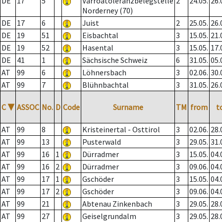
DE
17
5
Varroatoleranzbelegstelle
2
24.05.
26.
Norderney (70)
DE
17
6
Juist
2
25.05.
26.
DE
19
51
Eisbachtal
3
15.05.
21.
DE
19
52
Hasental
3
15.05.
17.
DE
41
1
Sächsische Schweiz
6
31.05.
05.
AT
99
6
Löhnersbach
3
02.06.
30.
AT
99
7
Blühnbachtal
3
31.05.
26.
C
▼
ASSOC
No.
D
Code
Surname
TM
from
t
AT
99
8
Kristeinertal - Osttirol
3
02.06.
28.
AT
99
13
Pusterwald
3
29.05.
31.
AT
99
16
1
Dürradmer
3
15.05.
04.
AT
99
16
2
Dürradmer
3
09.06.
04.
AT
99
17
1
Gschöder
3
15.05.
04.
AT
99
17
2
Gschöder
3
09.06.
04.
AT
99
21
Abtenau Zinkenbach
3
29.05.
28.
AT
99
27
Geiselgrundalm
3
29.05.
28.