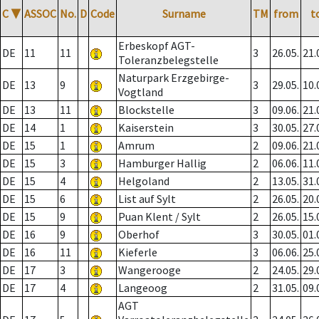
C
▼
ASSOC
No.
D
Code
Surname
TM
from
t
Erbeskopf AGT-
DE
11
11
3
26.05.
21.
Toleranzbelegstelle
Naturpark Erzgebirge-
DE
13
9
3
29.05.
10.
Vogtland
DE
13
11
Blockstelle
3
09.06.
21.
DE
14
1
Kaiserstein
3
30.05.
27.
DE
15
1
Amrum
2
09.06.
21.
DE
15
3
Hamburger Hallig
2
06.06.
11.
DE
15
4
Helgoland
2
13.05.
31.
DE
15
6
List auf Sylt
2
26.05.
20.
DE
15
9
Puan Klent / Sylt
2
26.05.
15.
DE
16
9
Oberhof
3
30.05.
01.
DE
16
11
Kieferle
3
06.06.
25.
DE
17
3
Wangerooge
2
24.05.
29.
DE
17
4
Langeoog
2
31.05.
09.
AGT