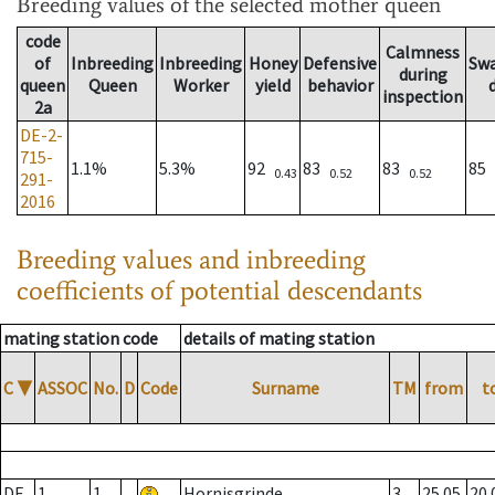
Breeding values
of the selected mother queen
code
Calmness
of
Inbreeding
Inbreeding
Honey
Defensive
Sw
during
queen
Queen
Worker
yield
behavior
inspection
2a
DE-2-
715-
1.1%
5.3%
92
83
83
85
0.43
0.52
0.52
291-
2016
Breeding values and inbreeding
coefficients of potential descendants
mating station code
details of mating station
C
▼
ASSOC
No.
D
Code
Surname
TM
from
t
DE
1
1
Hornisgrinde
3
25.05.
20.