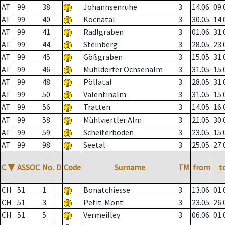
AT
99
38
Johannsenruhe
3
14.06.
09.
AT
99
40
Kocnatal
3
30.05.
14.
AT
99
41
Radlgraben
3
01.06.
31.
AT
99
44
Steinberg
3
28.05.
23.
AT
99
45
Gößgraben
3
15.05.
31.
AT
99
46
Mühldorfer Ochsenalm
3
31.05.
15.
AT
99
48
Pöllatal
3
28.05.
31.
AT
99
50
Valentinalm
3
31.05.
15.
AT
99
56
Tratten
3
14.05.
16.
AT
99
58
Mühlviertler Alm
3
21.05.
30.
AT
99
59
Scheiterboden
3
23.05.
15.
AT
99
98
Seetal
3
25.05.
27.
C
▼
ASSOC
No.
D
Code
Surname
TM
from
t
CH
51
1
Bonatchiesse
3
13.06.
01.
CH
51
3
Petit-Mont
3
23.05.
26.
CH
51
5
Vermeilley
3
06.06.
01.