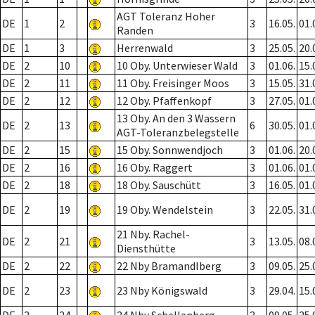
AGT Toleranz Hoher
DE
1
2
3
16.05.
01.
Randen
DE
1
3
Herrenwald
3
25.05.
20.
DE
2
10
10 Oby. Unterwieser Wald
3
01.06.
15.
DE
2
11
11 Oby. Freisinger Moos
3
15.05.
31.
DE
2
12
12 Oby. Pfaffenkopf
3
27.05.
01.
13 Oby. An den 3 Wassern
DE
2
13
6
30.05.
01.
AGT-Toleranzbelegstelle
DE
2
15
15 Oby. Sonnwendjoch
3
01.06.
20.
DE
2
16
16 Oby. Raggert
3
01.06.
01.
DE
2
18
18 Oby. Sauschütt
3
16.05.
01.
DE
2
19
19 Oby. Wendelstein
3
22.05.
31.
21 Nby. Rachel-
DE
2
21
3
13.05.
08.
Diensthütte
DE
2
22
22 Nby Bramandlberg
3
09.05.
25.
DE
2
23
23 Nby Königswald
3
29.04.
15.