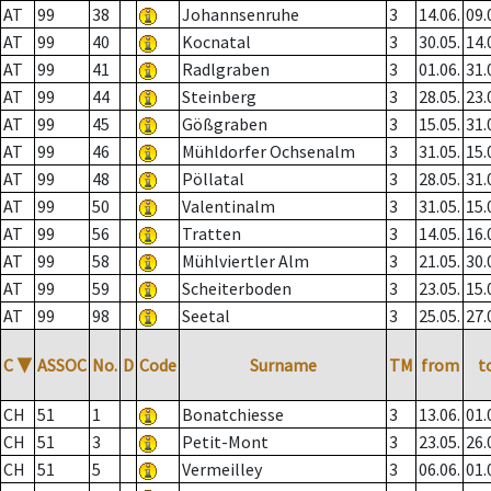
AT
99
38
Johannsenruhe
3
14.06.
09.
AT
99
40
Kocnatal
3
30.05.
14.
AT
99
41
Radlgraben
3
01.06.
31.
AT
99
44
Steinberg
3
28.05.
23.
AT
99
45
Gößgraben
3
15.05.
31.
AT
99
46
Mühldorfer Ochsenalm
3
31.05.
15.
AT
99
48
Pöllatal
3
28.05.
31.
AT
99
50
Valentinalm
3
31.05.
15.
AT
99
56
Tratten
3
14.05.
16.
AT
99
58
Mühlviertler Alm
3
21.05.
30.
AT
99
59
Scheiterboden
3
23.05.
15.
AT
99
98
Seetal
3
25.05.
27.
C
▼
ASSOC
No.
D
Code
Surname
TM
from
t
CH
51
1
Bonatchiesse
3
13.06.
01.
CH
51
3
Petit-Mont
3
23.05.
26.
CH
51
5
Vermeilley
3
06.06.
01.