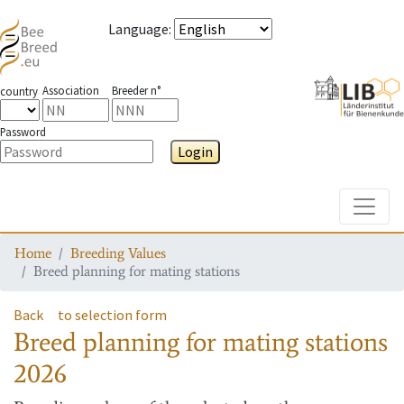
Language
:
Association
Breeder n°
country
Password
Login
Toggle
Home
Breeding Values
Breed planning for mating stations
Back
to selection form
Breed planning for mating stations
2026