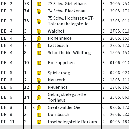
DE
2
73
73 Schw. Giebelhaus
3
30.05.
25.
DE
2
74
74 Schw. Bleckenau
3
29.05.
17.
75 Schw. Hochgrat AGT-
DE
2
75
6
23.05.
01.
Toleranzbelegstelle
DE
4
3
Waldhof
3
27.05.
01.
DE
4
5
Hohenheide
3
20.05.
15.
DE
4
7
Lattbusch
3
22.05.
17.
DE
4
8
Schorfheide-Wildfang
3
15.05.
15.
DE
4
10
Rotkäppchen
3
01.06.
01.
DE
6
1
Spiekeroog
2
02.06.
02.
DE
6
2
Neuwerk
2
18.05.
11.
DE
6
12
Neuenhof
3
13.06.
16.
Gebirgsbelegstelle
DE
6
14
3
25.05.
06.
Torfhaus
DE
8
1
2
Greifswalder Oie
6
02.06.
17.
DE
8
3
Dornbusch
2
26.06.
23.
DE
11
3
Inselbelegstelle Borkum
2
09.05.
18.