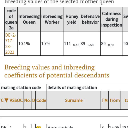
Breeding values
of the selected mother queen
code
Calmness
of
Inbreeding
Inbreeding
Honey
Defensive
S
during
queen
Queen
Worker
yield
behavior
inspection
2a
DE-2-
717-
10.1%
1.7%
111
89
89
9
0.48
0.58
0.58
23-
2021
Breeding values and inbreeding
coefficients of potential descendants
mating station code
details of mating station
C
▼
ASSOC
No.
D
Code
Surname
TM
from
t
DE
1
1
Hornisgrinde
3
25.05.
20.