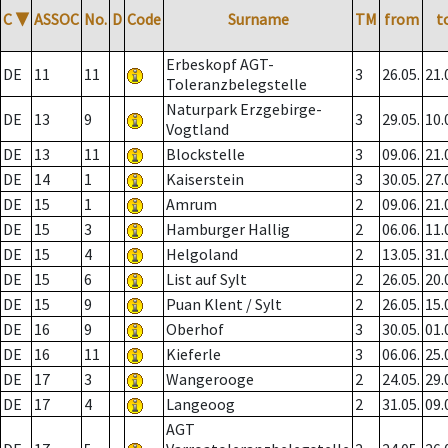
C
▼
ASSOC
No.
D
Code
Surname
TM
from
t
Erbeskopf AGT-
DE
11
11
3
26.05.
21.
Toleranzbelegstelle
Naturpark Erzgebirge-
DE
13
9
3
29.05.
10.
Vogtland
DE
13
11
Blockstelle
3
09.06.
21.
DE
14
1
Kaiserstein
3
30.05.
27.
DE
15
1
Amrum
2
09.06.
21.
DE
15
3
Hamburger Hallig
2
06.06.
11.
DE
15
4
Helgoland
2
13.05.
31.
DE
15
6
List auf Sylt
2
26.05.
20.
DE
15
9
Puan Klent / Sylt
2
26.05.
15.
DE
16
9
Oberhof
3
30.05.
01.
DE
16
11
Kieferle
3
06.06.
25.
DE
17
3
Wangerooge
2
24.05.
29.
DE
17
4
Langeoog
2
31.05.
09.
AGT