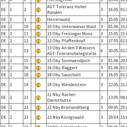
AGT Toleranz Hoher
DE
1
2
3
16.05.
01.
Randen
DE
1
3
Herrenwald
3
25.05.
20.
DE
2
10
10 Oby. Unterwieser Wald
3
01.06.
15.
DE
2
11
11 Oby. Freisinger Moos
3
15.05.
31.
DE
2
12
12 Oby. Pfaffenkopf
3
27.05.
01.
13 Oby. An den 3 Wassern
DE
2
13
6
30.05.
01.
AGT-Toleranzbelegstelle
DE
2
15
15 Oby. Sonnwendjoch
3
01.06.
20.
DE
2
16
16 Oby. Raggert
3
01.06.
01.
DE
2
18
18 Oby. Sauschütt
3
16.05.
01.
DE
2
19
19 Oby. Wendelstein
3
22.05.
31.
21 Nby. Rachel-
DE
2
21
3
13.05.
08.
Diensthütte
DE
2
22
22 Nby Bramandlberg
3
09.05.
25.
DE
2
23
23 Nby Königswald
3
29.04.
15.