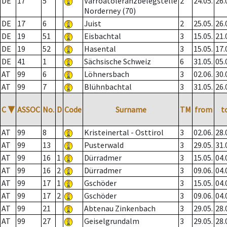
DE
17
5
Varroatoleranzbelegstelle
2
24.05.
26.
Norderney (70)
DE
17
6
Juist
2
25.05.
26.
DE
19
51
Eisbachtal
3
15.05.
21.
DE
19
52
Hasental
3
15.05.
17.
DE
41
1
Sächsische Schweiz
6
31.05.
05.
AT
99
6
Löhnersbach
3
02.06.
30.
AT
99
7
Blühnbachtal
3
31.05.
26.
C
▼
ASSOC
No.
D
Code
Surname
TM
from
t
AT
99
8
Kristeinertal - Osttirol
3
02.06.
28.
AT
99
13
Pusterwald
3
29.05.
31.
AT
99
16
1
Dürradmer
3
15.05.
04.
AT
99
16
2
Dürradmer
3
09.06.
04.
AT
99
17
1
Gschöder
3
15.05.
04.
AT
99
17
2
Gschöder
3
09.06.
04.
AT
99
21
Abtenau Zinkenbach
3
29.05.
28.
AT
99
27
Geiselgrundalm
3
29.05.
28.