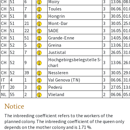
CH
51
6
Moiry
3
13.06.
08.
CH
51
7
Toules
3
06.06.
01.
CH
51
8
Hongrin
3
30.05.
01.
CH
51
21
Mont-Dar
3
30.05.
25.
CH
51
22
SADE
3
16.05.
01.
CH
51
51
Grande-Enne
3
14.05.
06.
CH
52
5
Greina
3
13.06.
31.
CH
52
7
Justistal
3
26.05.
31.
Hochgebirgsbelegstelle S-
CH
52
9
3
13.06.
26.
charl
CH
52
39
Nessleren
3
30.05.
29.
IT
4
1
Val Genova (TN)
3
06.06.
31.
IT
20
3
Pederü
3
27.05.
13.
NL
55
2
Vlieland
2
06.06.
05.
Notice
The inbreeding coefficient refers to the workers of the
planned colony. The inbreeding coefficient of the queen only
depends on the mother colony and is 1.71 %.