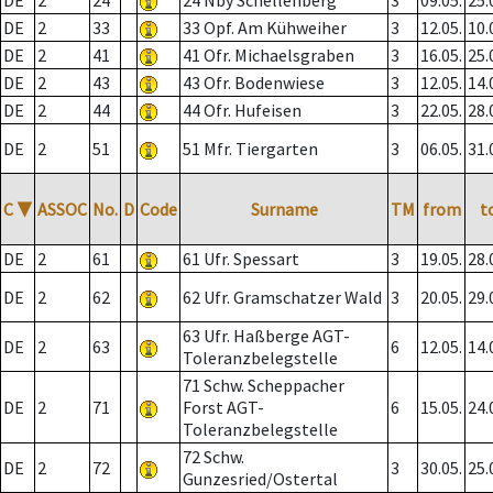
DE
2
24
24 Nby Schellenberg
3
09.05.
25.
DE
2
33
33 Opf. Am Kühweiher
3
12.05.
10.
DE
2
41
41 Ofr. Michaelsgraben
3
16.05.
25.
DE
2
43
43 Ofr. Bodenwiese
3
12.05.
14.
DE
2
44
44 Ofr. Hufeisen
3
22.05.
28.
DE
2
51
51 Mfr. Tiergarten
3
06.05.
31.
C
▼
ASSOC
No.
D
Code
Surname
TM
from
t
DE
2
61
61 Ufr. Spessart
3
19.05.
28.
DE
2
62
62 Ufr. Gramschatzer Wald
3
20.05.
29.
63 Ufr. Haßberge AGT-
DE
2
63
6
12.05.
14.
Toleranzbelegstelle
71 Schw. Scheppacher
DE
2
71
Forst AGT-
6
15.05.
24.
Toleranzbelegstelle
72 Schw.
DE
2
72
3
30.05.
25.
Gunzesried/Ostertal