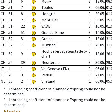
CH
51
6
Moiry
3
13.06.
08.
CH
51
7
Toules
3
06.06.
01.
CH
51
8
Hongrin
3
30.05.
01.
CH
51
21
Mont-Dar
3
30.05.
25.
CH
51
22
SADE
3
16.05.
01.
CH
51
51
Grande-Enne
3
14.05.
06.
CH
52
5
Greina
3
13.06.
31.
CH
52
7
Justistal
3
26.05.
31.
Hochgebirgsbelegstelle S-
CH
52
9
3
13.06.
26.
charl
CH
52
39
Nessleren
3
30.05.
29.
IT
4
1
Val Genova (TN)
3
06.06.
31.
IT
20
3
Pederü
3
27.05.
13.
NL
55
2
Vlieland
2
06.06.
05.
* ...
Inbreeding coefficient of planned offspring could not be
determined.
* ...
Inbreeding coefficient of planned offspring could not be
determined.