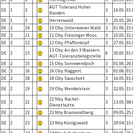
AGT Toleranz Hoher
DE
1
2
3
16.05.
01.
Randen
DE
1
3
Herrenwald
3
25.05.
20.
DE
2
10
10 Oby. Unterwieser Wald
3
01.06.
15.
DE
2
11
11 Oby. Freisinger Moos
3
15.05.
31.
DE
2
12
12 Oby. Pfaffenkopf
3
27.05.
01.
13 Oby. An den 3 Wassern
DE
2
13
6
30.05.
01.
AGT-Toleranzbelegstelle
DE
2
15
15 Oby. Sonnwendjoch
3
01.06.
20.
DE
2
16
16 Oby. Raggert
3
01.06.
01.
DE
2
18
18 Oby. Sauschütt
3
16.05.
01.
DE
2
19
19 Oby. Wendelstein
3
22.05.
31.
21 Nby. Rachel-
DE
2
21
3
13.05.
08.
Diensthütte
DE
2
22
22 Nby Bramandlberg
3
09.05.
25.
DE
2
23
23 Nby Königswald
3
29.04.
15.