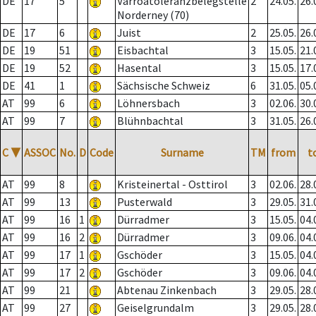
DE
17
5
Varroatoleranzbelegstelle
2
24.05.
26.
Norderney (70)
DE
17
6
Juist
2
25.05.
26.
DE
19
51
Eisbachtal
3
15.05.
21.
DE
19
52
Hasental
3
15.05.
17.
DE
41
1
Sächsische Schweiz
6
31.05.
05.
AT
99
6
Löhnersbach
3
02.06.
30.
AT
99
7
Blühnbachtal
3
31.05.
26.
C
▼
ASSOC
No.
D
Code
Surname
TM
from
t
AT
99
8
Kristeinertal - Osttirol
3
02.06.
28.
AT
99
13
Pusterwald
3
29.05.
31.
AT
99
16
1
Dürradmer
3
15.05.
04.
AT
99
16
2
Dürradmer
3
09.06.
04.
AT
99
17
1
Gschöder
3
15.05.
04.
AT
99
17
2
Gschöder
3
09.06.
04.
AT
99
21
Abtenau Zinkenbach
3
29.05.
28.
AT
99
27
Geiselgrundalm
3
29.05.
28.