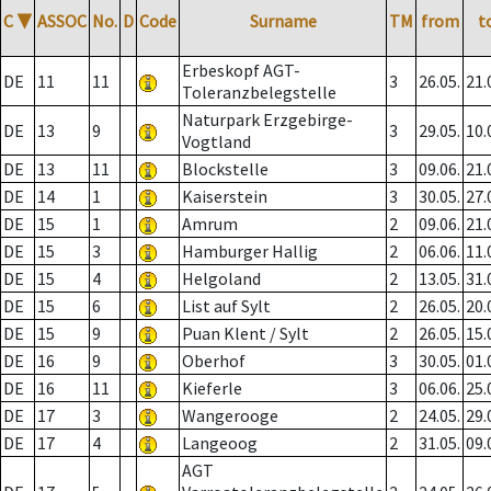
C
▼
ASSOC
No.
D
Code
Surname
TM
from
t
Erbeskopf AGT-
DE
11
11
3
26.05.
21.
Toleranzbelegstelle
Naturpark Erzgebirge-
DE
13
9
3
29.05.
10.
Vogtland
DE
13
11
Blockstelle
3
09.06.
21.
DE
14
1
Kaiserstein
3
30.05.
27.
DE
15
1
Amrum
2
09.06.
21.
DE
15
3
Hamburger Hallig
2
06.06.
11.
DE
15
4
Helgoland
2
13.05.
31.
DE
15
6
List auf Sylt
2
26.05.
20.
DE
15
9
Puan Klent / Sylt
2
26.05.
15.
DE
16
9
Oberhof
3
30.05.
01.
DE
16
11
Kieferle
3
06.06.
25.
DE
17
3
Wangerooge
2
24.05.
29.
DE
17
4
Langeoog
2
31.05.
09.
AGT