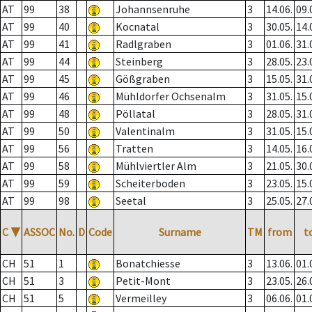
AT
99
38
Johannsenruhe
3
14.06.
09.
AT
99
40
Kocnatal
3
30.05.
14.
AT
99
41
Radlgraben
3
01.06.
31.
AT
99
44
Steinberg
3
28.05.
23.
AT
99
45
Gößgraben
3
15.05.
31.
AT
99
46
Mühldorfer Ochsenalm
3
31.05.
15.
AT
99
48
Pöllatal
3
28.05.
31.
AT
99
50
Valentinalm
3
31.05.
15.
AT
99
56
Tratten
3
14.05.
16.
AT
99
58
Mühlviertler Alm
3
21.05.
30.
AT
99
59
Scheiterboden
3
23.05.
15.
AT
99
98
Seetal
3
25.05.
27.
C
▼
ASSOC
No.
D
Code
Surname
TM
from
t
CH
51
1
Bonatchiesse
3
13.06.
01.
CH
51
3
Petit-Mont
3
23.05.
26.
CH
51
5
Vermeilley
3
06.06.
01.