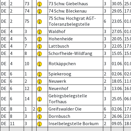
DE
2
73
73 Schw. Giebelhaus
3
30.05.
25.
DE
2
74
74 Schw. Bleckenau
3
29.05.
17.
75 Schw. Hochgrat AGT-
DE
2
75
6
23.05.
01.
Toleranzbelegstelle
DE
4
3
Waldhof
3
27.05.
01.
DE
4
5
Hohenheide
3
20.05.
15.
DE
4
7
Lattbusch
3
22.05.
17.
DE
4
8
Schorfheide-Wildfang
3
15.05.
15.
DE
4
10
Rotkäppchen
3
01.06.
01.
DE
6
1
Spiekeroog
2
02.06.
02.
DE
6
2
Neuwerk
2
18.05.
11.
DE
6
12
Neuenhof
3
13.06.
16.
Gebirgsbelegstelle
DE
6
14
3
25.05.
06.
Torfhaus
DE
8
1
2
Greifswalder Oie
6
02.06.
17.
DE
8
3
Dornbusch
2
26.06.
23.
DE
11
3
Inselbelegstelle Borkum
2
09.05.
18.