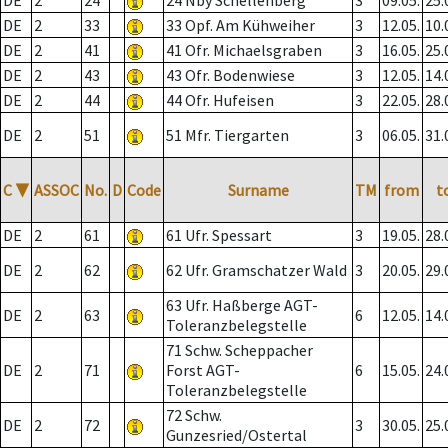
DE
2
24
24 Nby Schellenberg
3
09.05.
25.
DE
2
33
33 Opf. Am Kühweiher
3
12.05.
10.
DE
2
41
41 Ofr. Michaelsgraben
3
16.05.
25.
DE
2
43
43 Ofr. Bodenwiese
3
12.05.
14.
DE
2
44
44 Ofr. Hufeisen
3
22.05.
28.
DE
2
51
51 Mfr. Tiergarten
3
06.05.
31.
C
▼
ASSOC
No.
D
Code
Surname
TM
from
t
DE
2
61
61 Ufr. Spessart
3
19.05.
28.
DE
2
62
62 Ufr. Gramschatzer Wald
3
20.05.
29.
63 Ufr. Haßberge AGT-
DE
2
63
6
12.05.
14.
Toleranzbelegstelle
71 Schw. Scheppacher
DE
2
71
Forst AGT-
6
15.05.
24.
Toleranzbelegstelle
72 Schw.
DE
2
72
3
30.05.
25.
Gunzesried/Ostertal