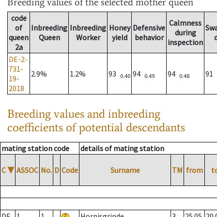
Breeding values
of the selected mother queen
code
Calmness
of
Inbreeding
Inbreeding
Honey
Defensive
Sw
during
queen
Queen
Worker
yield
behavior
inspection
2a
DE-2-
731-
2.9%
1.2%
93
94
94
91
0.40
0.49
0.48
19-
2018
Breeding values and inbreeding
coefficients of potential descendants
mating station code
details of mating station
C
▼
ASSOC
No.
D
Code
Surname
TM
from
t
DE
1
1
Hornisgrinde
3
25.05.
20.