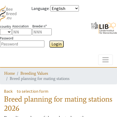
Language
:
Association
Breeder n°
country
Password
Login
Toggle
Home
Breeding Values
Breed planning for mating stations
Back
to selection form
Breed planning for mating stations
2026