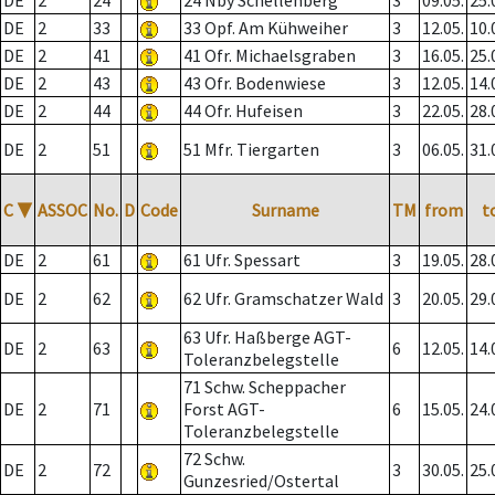
DE
2
24
24 Nby Schellenberg
3
09.05.
25.
DE
2
33
33 Opf. Am Kühweiher
3
12.05.
10.
DE
2
41
41 Ofr. Michaelsgraben
3
16.05.
25.
DE
2
43
43 Ofr. Bodenwiese
3
12.05.
14.
DE
2
44
44 Ofr. Hufeisen
3
22.05.
28.
DE
2
51
51 Mfr. Tiergarten
3
06.05.
31.
C
▼
ASSOC
No.
D
Code
Surname
TM
from
t
DE
2
61
61 Ufr. Spessart
3
19.05.
28.
DE
2
62
62 Ufr. Gramschatzer Wald
3
20.05.
29.
63 Ufr. Haßberge AGT-
DE
2
63
6
12.05.
14.
Toleranzbelegstelle
71 Schw. Scheppacher
DE
2
71
Forst AGT-
6
15.05.
24.
Toleranzbelegstelle
72 Schw.
DE
2
72
3
30.05.
25.
Gunzesried/Ostertal