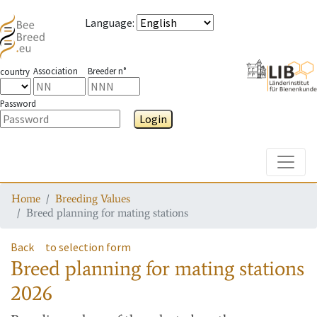
Language
:
Association
Breeder n°
country
Password
Login
Toggle
Home
Breeding Values
Breed planning for mating stations
Back
to selection form
Breed planning for mating stations
2026