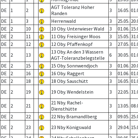
AGT Toleranz Hoher
DE
1
2
3
16.05.
01.
Randen
DE
1
3
Herrenwald
3
25.05.
20.
DE
2
10
10 Oby. Unterwieser Wald
3
01.06.
15.
DE
2
11
11 Oby. Freisinger Moos
3
15.05.
31.
DE
2
12
12 Oby. Pfaffenkopf
3
27.05.
01.
13 Oby. An den 3 Wassern
DE
2
13
6
30.05.
01.
AGT-Toleranzbelegstelle
DE
2
15
15 Oby. Sonnwendjoch
3
01.06.
20.
DE
2
16
16 Oby. Raggert
3
01.06.
01.
DE
2
18
18 Oby. Sauschütt
3
16.05.
01.
DE
2
19
19 Oby. Wendelstein
3
22.05.
31.
21 Nby. Rachel-
DE
2
21
3
13.05.
08.
Diensthütte
DE
2
22
22 Nby Bramandlberg
3
09.05.
25.
DE
2
23
23 Nby Königswald
3
29.04.
15.