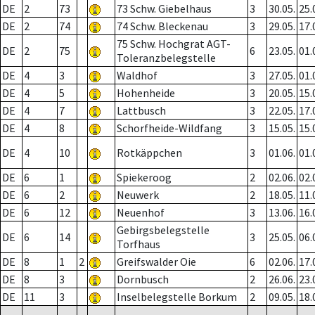
DE
2
73
73 Schw. Giebelhaus
3
30.05.
25.
DE
2
74
74 Schw. Bleckenau
3
29.05.
17.
75 Schw. Hochgrat AGT-
DE
2
75
6
23.05.
01.
Toleranzbelegstelle
DE
4
3
Waldhof
3
27.05.
01.
DE
4
5
Hohenheide
3
20.05.
15.
DE
4
7
Lattbusch
3
22.05.
17.
DE
4
8
Schorfheide-Wildfang
3
15.05.
15.
DE
4
10
Rotkäppchen
3
01.06.
01.
DE
6
1
Spiekeroog
2
02.06.
02.
DE
6
2
Neuwerk
2
18.05.
11.
DE
6
12
Neuenhof
3
13.06.
16.
Gebirgsbelegstelle
DE
6
14
3
25.05.
06.
Torfhaus
DE
8
1
2
Greifswalder Oie
6
02.06.
17.
DE
8
3
Dornbusch
2
26.06.
23.
DE
11
3
Inselbelegstelle Borkum
2
09.05.
18.