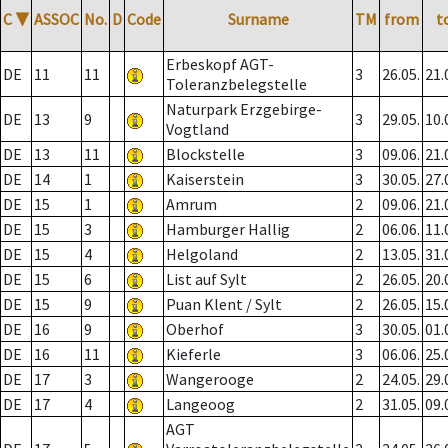
C
▼
ASSOC
No.
D
Code
Surname
TM
from
t
Erbeskopf AGT-
DE
11
11
3
26.05.
21.
Toleranzbelegstelle
Naturpark Erzgebirge-
DE
13
9
3
29.05.
10.
Vogtland
DE
13
11
Blockstelle
3
09.06.
21.
DE
14
1
Kaiserstein
3
30.05.
27.
DE
15
1
Amrum
2
09.06.
21.
DE
15
3
Hamburger Hallig
2
06.06.
11.
DE
15
4
Helgoland
2
13.05.
31.
DE
15
6
List auf Sylt
2
26.05.
20.
DE
15
9
Puan Klent / Sylt
2
26.05.
15.
DE
16
9
Oberhof
3
30.05.
01.
DE
16
11
Kieferle
3
06.06.
25.
DE
17
3
Wangerooge
2
24.05.
29.
DE
17
4
Langeoog
2
31.05.
09.
AGT