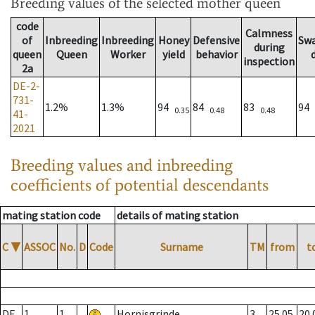
Breeding values
of the selected mother queen
code
Calmness
of
Inbreeding
Inbreeding
Honey
Defensive
Sw
during
queen
Queen
Worker
yield
behavior
inspection
2a
DE-2-
731-
1.2%
1.3%
94
84
83
94
0.35
0.48
0.48
41-
2021
Breeding values and inbreeding
coefficients of potential descendants
mating station code
details of mating station
C
▼
ASSOC
No.
D
Code
Surname
TM
from
t
DE
1
1
Hornisgrinde
3
25.05.
20.