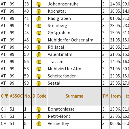
AT
99
38
Johannsenruhe
3
14.06.
09.
AT
99
40
Kocnatal
3
30.05.
14.
AT
99
41
Radlgraben
3
01.06.
31.
AT
99
44
Steinberg
3
28.05.
23.
AT
99
45
Gößgraben
3
15.05.
31.
AT
99
46
Mühldorfer Ochsenalm
3
31.05.
15.
AT
99
48
Pöllatal
3
28.05.
31.
AT
99
50
Valentinalm
3
31.05.
15.
AT
99
56
Tratten
3
14.05.
16.
AT
99
58
Mühlviertler Alm
3
21.05.
30.
AT
99
59
Scheiterboden
3
23.05.
15.
AT
99
98
Seetal
3
25.05.
27.
C
▼
ASSOC
No.
D
Code
Surname
TM
from
t
CH
51
1
Bonatchiesse
3
13.06.
01.
CH
51
3
Petit-Mont
3
23.05.
26.
CH
51
5
Vermeilley
3
06.06.
01.