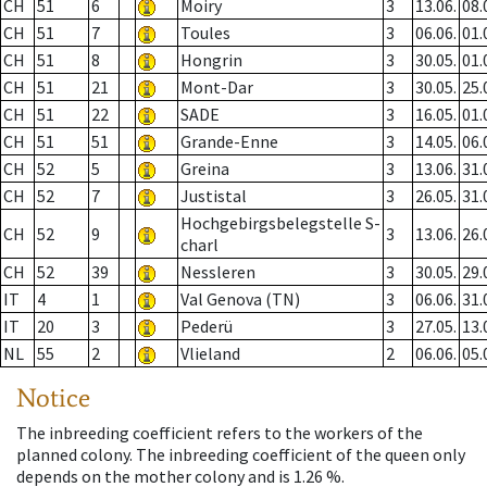
CH
51
6
Moiry
3
13.06.
08.
CH
51
7
Toules
3
06.06.
01.
CH
51
8
Hongrin
3
30.05.
01.
CH
51
21
Mont-Dar
3
30.05.
25.
CH
51
22
SADE
3
16.05.
01.
CH
51
51
Grande-Enne
3
14.05.
06.
CH
52
5
Greina
3
13.06.
31.
CH
52
7
Justistal
3
26.05.
31.
Hochgebirgsbelegstelle S-
CH
52
9
3
13.06.
26.
charl
CH
52
39
Nessleren
3
30.05.
29.
IT
4
1
Val Genova (TN)
3
06.06.
31.
IT
20
3
Pederü
3
27.05.
13.
NL
55
2
Vlieland
2
06.06.
05.
Notice
The inbreeding coefficient refers to the workers of the
planned colony. The inbreeding coefficient of the queen only
depends on the mother colony and is 1.26 %.