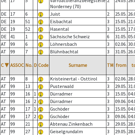
DE
17
5
Varroatoleranzbelegstelle
2
24.05.
26.
Norderney (70)
DE
17
6
Juist
2
25.05.
26.
DE
19
51
Eisbachtal
3
15.05.
21.
DE
19
52
Hasental
3
15.05.
17.
DE
41
1
Sächsische Schweiz
6
31.05.
05.
AT
99
6
Löhnersbach
3
02.06.
30.
AT
99
7
Blühnbachtal
3
31.05.
26.
C
▼
ASSOC
No.
D
Code
Surname
TM
from
t
AT
99
8
Kristeinertal - Osttirol
3
02.06.
28.
AT
99
13
Pusterwald
3
29.05.
31.
AT
99
16
1
Dürradmer
3
15.05.
04.
AT
99
16
2
Dürradmer
3
09.06.
04.
AT
99
17
1
Gschöder
3
15.05.
04.
AT
99
17
2
Gschöder
3
09.06.
04.
AT
99
21
Abtenau Zinkenbach
3
29.05.
28.
AT
99
27
Geiselgrundalm
3
29.05.
28.