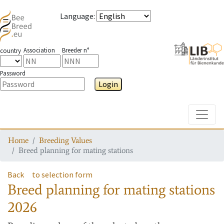
Language
:
Association
Breeder n°
country
Password
Login
Toggle
Home
Breeding Values
Breed planning for mating stations
Back
to selection form
Breed planning for mating stations
2026