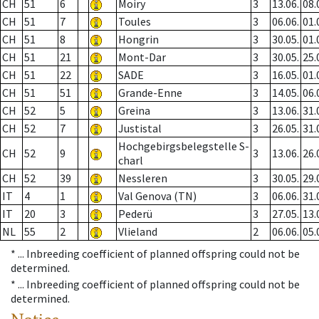
CH
51
6
Moiry
3
13.06.
08.
CH
51
7
Toules
3
06.06.
01.
CH
51
8
Hongrin
3
30.05.
01.
CH
51
21
Mont-Dar
3
30.05.
25.
CH
51
22
SADE
3
16.05.
01.
CH
51
51
Grande-Enne
3
14.05.
06.
CH
52
5
Greina
3
13.06.
31.
CH
52
7
Justistal
3
26.05.
31.
Hochgebirgsbelegstelle S-
CH
52
9
3
13.06.
26.
charl
CH
52
39
Nessleren
3
30.05.
29.
IT
4
1
Val Genova (TN)
3
06.06.
31.
IT
20
3
Pederü
3
27.05.
13.
NL
55
2
Vlieland
2
06.06.
05.
* ...
Inbreeding coefficient of planned offspring could not be
determined.
* ...
Inbreeding coefficient of planned offspring could not be
determined.