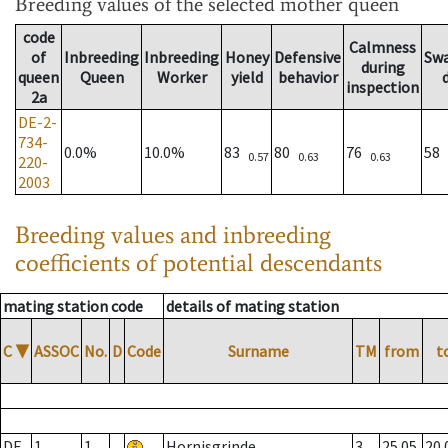
Breeding values
of the selected mother queen
code
Calmness
of
Inbreeding
Inbreeding
Honey
Defensive
Sw
during
queen
Queen
Worker
yield
behavior
inspection
2a
DE-2-
734-
0.0%
10.0%
83
80
76
58
0.57
0.63
0.63
220-
2003
Breeding values and inbreeding
coefficients of potential descendants
mating station code
details of mating station
C
▼
ASSOC
No.
D
Code
Surname
TM
from
t
DE
1
1
Hornisgrinde
3
25.05.
20.