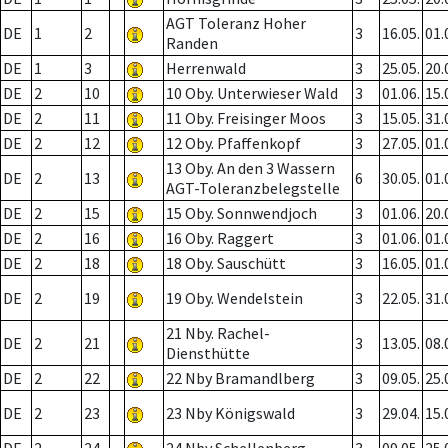
AGT Toleranz Hoher
DE
1
2
3
16.05.
01.
Randen
DE
1
3
Herrenwald
3
25.05.
20.
DE
2
10
10 Oby. Unterwieser Wald
3
01.06.
15.
DE
2
11
11 Oby. Freisinger Moos
3
15.05.
31.
DE
2
12
12 Oby. Pfaffenkopf
3
27.05.
01.
13 Oby. An den 3 Wassern
DE
2
13
6
30.05.
01.
AGT-Toleranzbelegstelle
DE
2
15
15 Oby. Sonnwendjoch
3
01.06.
20.
DE
2
16
16 Oby. Raggert
3
01.06.
01.
DE
2
18
18 Oby. Sauschütt
3
16.05.
01.
DE
2
19
19 Oby. Wendelstein
3
22.05.
31.
21 Nby. Rachel-
DE
2
21
3
13.05.
08.
Diensthütte
DE
2
22
22 Nby Bramandlberg
3
09.05.
25.
DE
2
23
23 Nby Königswald
3
29.04.
15.