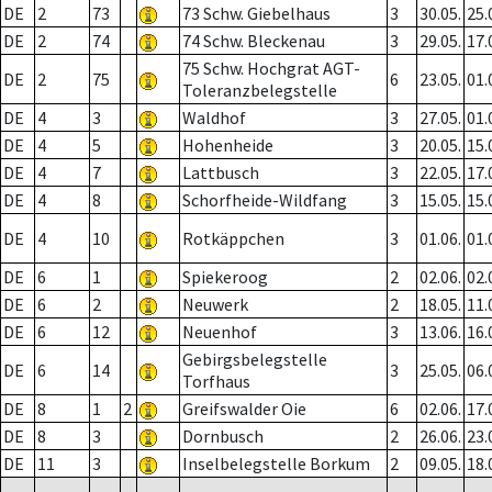
DE
2
73
73 Schw. Giebelhaus
3
30.05.
25.
DE
2
74
74 Schw. Bleckenau
3
29.05.
17.
75 Schw. Hochgrat AGT-
DE
2
75
6
23.05.
01.
Toleranzbelegstelle
DE
4
3
Waldhof
3
27.05.
01.
DE
4
5
Hohenheide
3
20.05.
15.
DE
4
7
Lattbusch
3
22.05.
17.
DE
4
8
Schorfheide-Wildfang
3
15.05.
15.
DE
4
10
Rotkäppchen
3
01.06.
01.
DE
6
1
Spiekeroog
2
02.06.
02.
DE
6
2
Neuwerk
2
18.05.
11.
DE
6
12
Neuenhof
3
13.06.
16.
Gebirgsbelegstelle
DE
6
14
3
25.05.
06.
Torfhaus
DE
8
1
2
Greifswalder Oie
6
02.06.
17.
DE
8
3
Dornbusch
2
26.06.
23.
DE
11
3
Inselbelegstelle Borkum
2
09.05.
18.