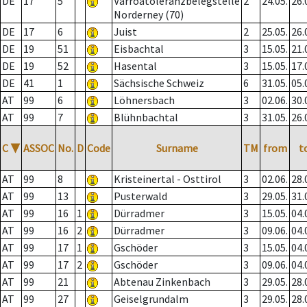
DE
17
5
Varroatoleranzbelegstelle
2
24.05.
26.
Norderney (70)
DE
17
6
Juist
2
25.05.
26.
DE
19
51
Eisbachtal
3
15.05.
21.
DE
19
52
Hasental
3
15.05.
17.
DE
41
1
Sächsische Schweiz
6
31.05.
05.
AT
99
6
Löhnersbach
3
02.06.
30.
AT
99
7
Blühnbachtal
3
31.05.
26.
C
▼
ASSOC
No.
D
Code
Surname
TM
from
t
AT
99
8
Kristeinertal - Osttirol
3
02.06.
28.
AT
99
13
Pusterwald
3
29.05.
31.
AT
99
16
1
Dürradmer
3
15.05.
04.
AT
99
16
2
Dürradmer
3
09.06.
04.
AT
99
17
1
Gschöder
3
15.05.
04.
AT
99
17
2
Gschöder
3
09.06.
04.
AT
99
21
Abtenau Zinkenbach
3
29.05.
28.
AT
99
27
Geiselgrundalm
3
29.05.
28.