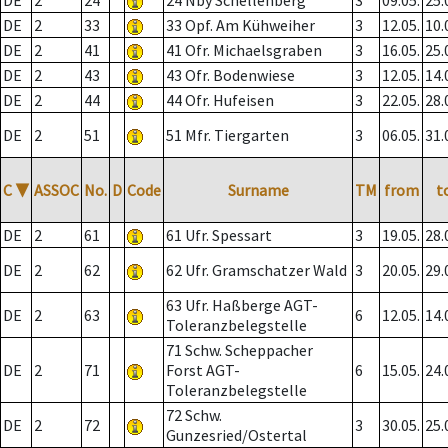
DE
2
24
24 Nby Schellenberg
3
09.05.
25.
DE
2
33
33 Opf. Am Kühweiher
3
12.05.
10.
DE
2
41
41 Ofr. Michaelsgraben
3
16.05.
25.
DE
2
43
43 Ofr. Bodenwiese
3
12.05.
14.
DE
2
44
44 Ofr. Hufeisen
3
22.05.
28.
DE
2
51
51 Mfr. Tiergarten
3
06.05.
31.
C
▼
ASSOC
No.
D
Code
Surname
TM
from
t
DE
2
61
61 Ufr. Spessart
3
19.05.
28.
DE
2
62
62 Ufr. Gramschatzer Wald
3
20.05.
29.
63 Ufr. Haßberge AGT-
DE
2
63
6
12.05.
14.
Toleranzbelegstelle
71 Schw. Scheppacher
DE
2
71
Forst AGT-
6
15.05.
24.
Toleranzbelegstelle
72 Schw.
DE
2
72
3
30.05.
25.
Gunzesried/Ostertal