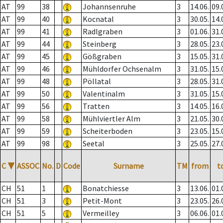
AT
99
38
Johannsenruhe
3
14.06.
09.
AT
99
40
Kocnatal
3
30.05.
14.
AT
99
41
Radlgraben
3
01.06.
31.
AT
99
44
Steinberg
3
28.05.
23.
AT
99
45
Gößgraben
3
15.05.
31.
AT
99
46
Mühldorfer Ochsenalm
3
31.05.
15.
AT
99
48
Pöllatal
3
28.05.
31.
AT
99
50
Valentinalm
3
31.05.
15.
AT
99
56
Tratten
3
14.05.
16.
AT
99
58
Mühlviertler Alm
3
21.05.
30.
AT
99
59
Scheiterboden
3
23.05.
15.
AT
99
98
Seetal
3
25.05.
27.
C
▼
ASSOC
No.
D
Code
Surname
TM
from
t
CH
51
1
Bonatchiesse
3
13.06.
01.
CH
51
3
Petit-Mont
3
23.05.
26.
CH
51
5
Vermeilley
3
06.06.
01.