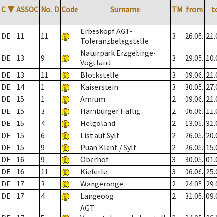
C
▼
ASSOC
No.
D
Code
Surname
TM
from
t
Erbeskopf AGT-
DE
11
11
3
26.05.
21.
Toleranzbelegstelle
Naturpark Erzgebirge-
DE
13
9
3
29.05.
10.
Vogtland
DE
13
11
Blockstelle
3
09.06.
21.
DE
14
1
Kaiserstein
3
30.05.
27.
DE
15
1
Amrum
2
09.06.
21.
DE
15
3
Hamburger Hallig
2
06.06.
11.
DE
15
4
Helgoland
2
13.05.
31.
DE
15
6
List auf Sylt
2
26.05.
20.
DE
15
9
Puan Klent / Sylt
2
26.05.
15.
DE
16
9
Oberhof
3
30.05.
01.
DE
16
11
Kieferle
3
06.06.
25.
DE
17
3
Wangerooge
2
24.05.
29.
DE
17
4
Langeoog
2
31.05.
09.
AGT