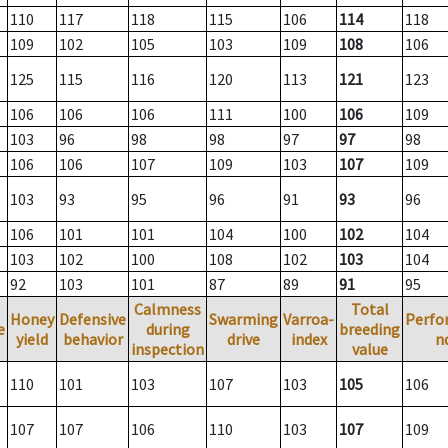
110
117
118
115
106
114
118
109
102
105
103
109
108
106
125
115
116
120
113
121
123
106
106
106
111
100
106
109
103
96
98
98
97
97
98
106
106
107
109
103
107
109
103
93
95
96
91
93
96
106
101
101
104
100
102
104
103
102
100
108
102
103
104
92
103
101
87
89
91
95
Calmness
Total
Honey
Defensive
Swarming
Varroa-
Perfo
e
during
breeding
yield
behavior
drive
index
n
inspection
value
110
101
103
107
103
105
106
107
107
106
110
103
107
109