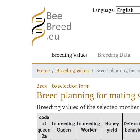
Language
:
Breeding Values
Breeding Data
Home
Breeding Values
Breed planning for m
Back
to selection form
Breed planning for mating s
Breeding values
of the selected mothe
code
of
Inbreeding
Inbreeding
Honey
Defensi
queen
Queen
Worker
yield
behavi
2a