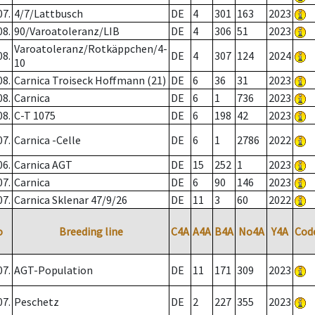
07.
4/7/Lattbusch
DE
4
301
163
2023
08.
90/Varoatoleranz/LIB
DE
4
306
51
2023
Varoatoleranz/Rotkäppchen/4-
08.
DE
4
307
124
2024
10
08.
Carnica Troiseck Hoffmann (21)
DE
6
36
31
2023
08.
Carnica
DE
6
1
736
2023
08.
C-T 1075
DE
6
198
42
2023
07.
Carnica -Celle
DE
6
1
2786
2022
06.
Carnica AGT
DE
15
252
1
2023
07.
Carnica
DE
6
90
146
2023
07.
Carnica Sklenar 47/9/26
DE
11
3
60
2022
o
Breeding line
C4A
A4A
B4A
No4A
Y4A
Cod
07.
AGT-Population
DE
11
171
309
2023
07.
Peschetz
DE
2
227
355
2023