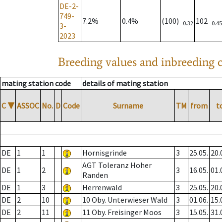
DE-2-
749-
7.2%
0.4%
(100)
102
0.32
0.45
3-
2023
Breeding values and inbreeding c
mating station code
details of mating station
C
▼
ASSOC
No.
D
Code
Surname
TM
from
t
DE
1
1
Hornisgrinde
3
25.05.
20.
AGT Toleranz Hoher
DE
1
2
3
16.05.
01.
Randen
DE
1
3
Herrenwald
3
25.05.
20.
DE
2
10
10 Oby. Unterwieser Wald
3
01.06.
15.
DE
2
11
11 Oby. Freisinger Moos
3
15.05.
31.