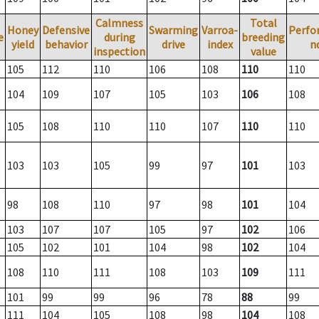
Calmness
Total
Honey
Defensive
Swarming
Varroa-
Perfo
e
during
breeding
yield
behavior
drive
index
n
inspection
value
105
112
110
106
108
110
110
104
109
107
105
103
106
108
105
108
110
110
107
110
110
103
103
105
99
97
101
103
98
108
110
97
98
101
104
103
107
107
105
97
102
106
105
102
101
104
98
102
104
108
110
111
108
103
109
111
101
99
99
96
78
88
99
111
104
105
108
98
104
108