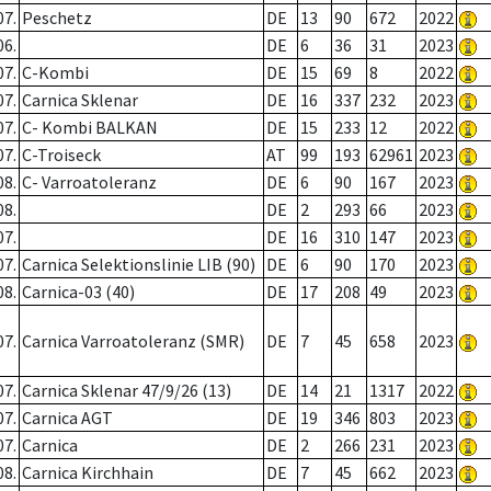
07.
Peschetz
DE
13
90
672
2022
06.
DE
6
36
31
2023
07.
C-Kombi
DE
15
69
8
2022
07.
Carnica Sklenar
DE
16
337
232
2023
07.
C- Kombi BALKAN
DE
15
233
12
2022
07.
C-Troiseck
AT
99
193
62961
2023
08.
C- Varroatoleranz
DE
6
90
167
2023
08.
DE
2
293
66
2023
07.
DE
16
310
147
2023
07.
Carnica Selektionslinie LIB (90)
DE
6
90
170
2023
08.
Carnica-03 (40)
DE
17
208
49
2023
07.
Carnica Varroatoleranz (SMR)
DE
7
45
658
2023
07.
Carnica Sklenar 47/9/26 (13)
DE
14
21
1317
2022
07.
Carnica AGT
DE
19
346
803
2023
07.
Carnica
DE
2
266
231
2023
08.
Carnica Kirchhain
DE
7
45
662
2023