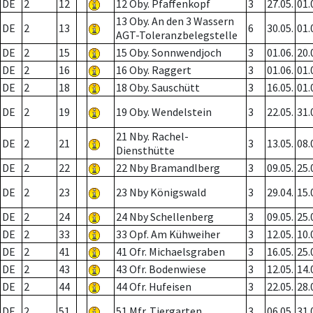
DE
2
12
12 Oby. Pfaffenkopf
3
27.05.
01.
13 Oby. An den 3 Wassern
DE
2
13
6
30.05.
01.
AGT-Toleranzbelegstelle
DE
2
15
15 Oby. Sonnwendjoch
3
01.06.
20.
DE
2
16
16 Oby. Raggert
3
01.06.
01.
DE
2
18
18 Oby. Sauschütt
3
16.05.
01.
DE
2
19
19 Oby. Wendelstein
3
22.05.
31.
21 Nby. Rachel-
DE
2
21
3
13.05.
08.
Diensthütte
DE
2
22
22 Nby Bramandlberg
3
09.05.
25.
DE
2
23
23 Nby Königswald
3
29.04.
15.
DE
2
24
24 Nby Schellenberg
3
09.05.
25.
DE
2
33
33 Opf. Am Kühweiher
3
12.05.
10.
DE
2
41
41 Ofr. Michaelsgraben
3
16.05.
25.
DE
2
43
43 Ofr. Bodenwiese
3
12.05.
14.
DE
2
44
44 Ofr. Hufeisen
3
22.05.
28.
DE
2
51
51 Mfr. Tiergarten
3
06.05.
31.