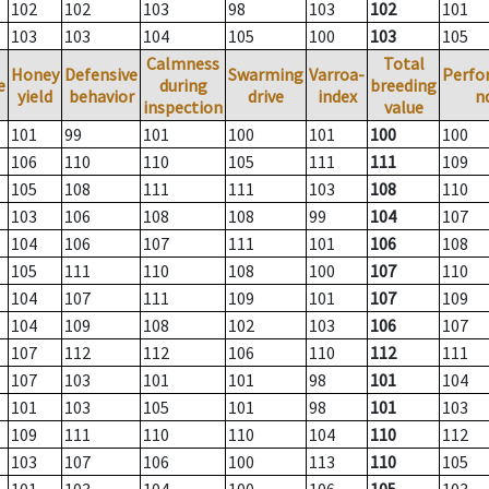
102
102
103
98
103
102
101
103
103
104
105
100
103
105
Calmness
Total
Honey
Defensive
Swarming
Varroa-
Perfo
e
during
breeding
yield
behavior
drive
index
n
inspection
value
101
99
101
100
101
100
100
106
110
110
105
111
111
109
105
108
111
111
103
108
110
103
106
108
108
99
104
107
104
106
107
111
101
106
108
105
111
110
108
100
107
110
104
107
111
109
101
107
109
104
109
108
102
103
106
107
107
112
112
106
110
112
111
107
103
101
101
98
101
104
101
103
105
101
98
101
103
109
111
110
110
104
110
112
103
107
106
100
113
110
105