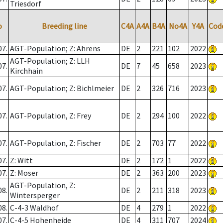
Triesdorf
o
Breeding line
C4A
A4A
B4A
No4A
Y4A
Cod
07.
AGT-Population; Z: Ahrens
DE
2
221
102
2022
AGT-Population; Z: LLH
07.
DE
7
45
658
2023
Kirchhain
07.
AGT-Population; Z: Bichlmeier
DE
2
326
716
2023
07.
AGT-Population, Z: Frey
DE
2
294
100
2022
07.
AGT-Population, Z: Fischer
DE
2
703
77
2022
07.
Z: Witt
DE
2
172
1
2022
07.
Z: Moser
DE
2
363
200
2023
AGT-Population, Z:
08.
DE
2
211
318
2023
Wintersperger
08.
C-4-3 Waldhof
DE
4
279
1
2022
07.
C-4-5 Hohenheide
DE
4
311
707
2024