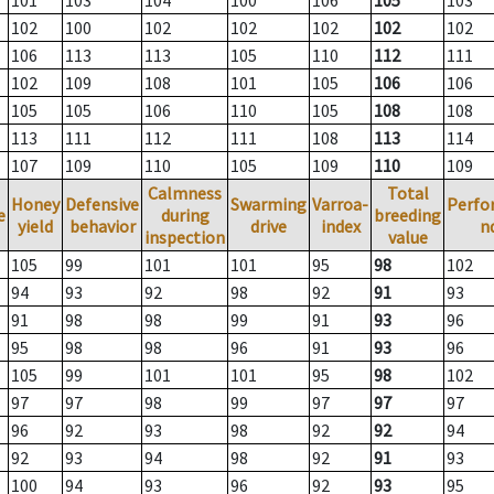
101
103
104
100
106
105
103
102
100
102
102
102
102
102
106
113
113
105
110
112
111
102
109
108
101
105
106
106
105
105
106
110
105
108
108
113
111
112
111
108
113
114
107
109
110
105
109
110
109
Calmness
Total
Honey
Defensive
Swarming
Varroa-
Perfo
e
during
breeding
yield
behavior
drive
index
n
inspection
value
105
99
101
101
95
98
102
94
93
92
98
92
91
93
91
98
98
99
91
93
96
95
98
98
96
91
93
96
105
99
101
101
95
98
102
97
97
98
99
97
97
97
96
92
93
98
92
92
94
92
93
94
98
92
91
93
100
94
93
96
92
93
95