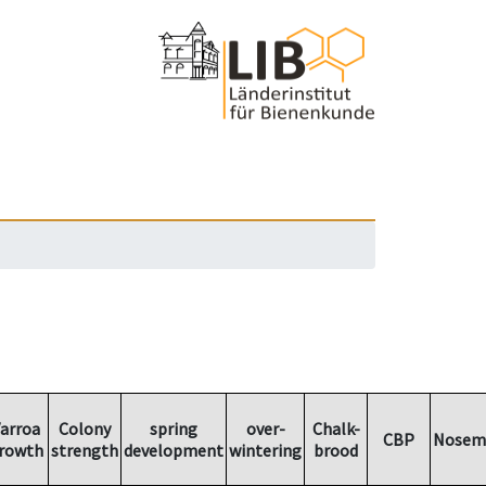
arroa
Colony
spring
over-
Chalk-
CBP
Nosem
rowth
strength
development
wintering
brood