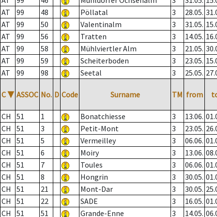
AT
99
46
Mühldorfer Ochsenalm
3
31.05.
15.
AT
99
48
Pöllatal
3
28.05.
31.
AT
99
50
Valentinalm
3
31.05.
15.
AT
99
56
Tratten
3
14.05.
16.
AT
99
58
Mühlviertler Alm
3
21.05.
30.
AT
99
59
Scheiterboden
3
23.05.
15.
AT
99
98
Seetal
3
25.05.
27.
C
▼
ASSOC
No.
D
Code
Surname
TM
from
t
CH
51
1
Bonatchiesse
3
13.06.
01.
CH
51
3
Petit-Mont
3
23.05.
26.
CH
51
5
Vermeilley
3
06.06.
01.
CH
51
6
Moiry
3
13.06.
08.
CH
51
7
Toules
3
06.06.
01.
CH
51
8
Hongrin
3
30.05.
01.
CH
51
21
Mont-Dar
3
30.05.
25.
CH
51
22
SADE
3
16.05.
01.
CH
51
51
Grande-Enne
3
14.05.
06.