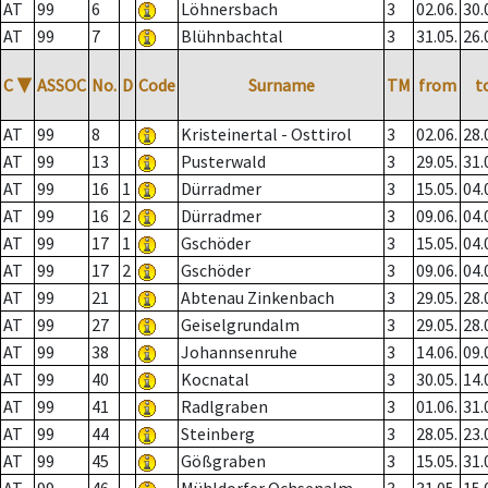
AT
99
6
Löhnersbach
3
02.06.
30.
AT
99
7
Blühnbachtal
3
31.05.
26.
C
▼
ASSOC
No.
D
Code
Surname
TM
from
t
AT
99
8
Kristeinertal - Osttirol
3
02.06.
28.
AT
99
13
Pusterwald
3
29.05.
31.
AT
99
16
1
Dürradmer
3
15.05.
04.
AT
99
16
2
Dürradmer
3
09.06.
04.
AT
99
17
1
Gschöder
3
15.05.
04.
AT
99
17
2
Gschöder
3
09.06.
04.
AT
99
21
Abtenau Zinkenbach
3
29.05.
28.
AT
99
27
Geiselgrundalm
3
29.05.
28.
AT
99
38
Johannsenruhe
3
14.06.
09.
AT
99
40
Kocnatal
3
30.05.
14.
AT
99
41
Radlgraben
3
01.06.
31.
AT
99
44
Steinberg
3
28.05.
23.
AT
99
45
Gößgraben
3
15.05.
31.