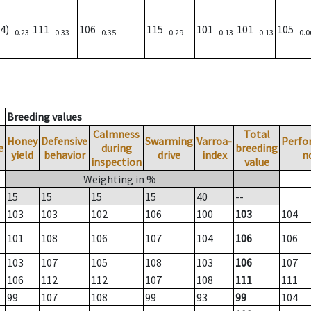
94)
111
106
115
101
101
105
0.23
0.33
0.35
0.29
0.13
0.13
0.0
Breeding values
Calmness
Total
Honey
Defensive
Swarming
Varroa-
Perfo
e
during
breeding
yield
behavior
drive
index
n
inspection
value
Weighting in %
15
15
15
15
40
--
103
103
102
106
100
103
104
101
108
106
107
104
106
106
103
107
105
108
103
106
107
106
112
112
107
108
111
111
99
107
108
99
93
99
104