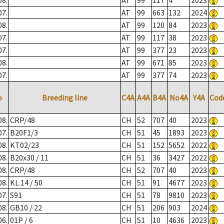
08.
AT
99
117
4
2023
07.
AT
99
663
132
2024
08.
AT
99
120
84
2023
07.
AT
99
117
38
2023
07.
AT
99
377
23
2023
08.
AT
99
671
85
2023
07.
AT
99
377
74
2023
o
Breeding line
C4A
A4A
B4A
No4A
Y4A
Cod
08.
CRP/48
CH
52
707
40
2023
07.
B20F1/3
CH
51
45
1893
2023
08.
KT02/23
CH
51
152
5652
2022
08.
B20x30 / 11
CH
51
36
3427
2022
08.
CRP/48
CH
52
707
40
2023
08.
KL 14 / 50
CH
51
91
4677
2023
07.
S91
CH
51
78
9810
2023
08.
GB10 / 22
CH
51
206
903
2024
06.
01P / 6
CH
51
10
4636
2023