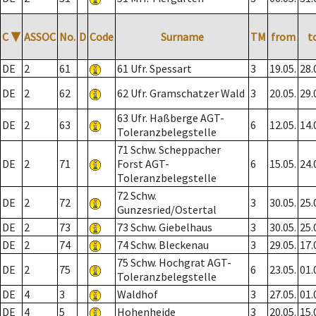
C
▼
ASSOC
No.
D
Code
Surname
TM
from
t
DE
2
61
61 Ufr. Spessart
3
19.05.
28.
DE
2
62
62 Ufr. Gramschatzer Wald
3
20.05.
29.
63 Ufr. Haßberge AGT-
DE
2
63
6
12.05.
14.
Toleranzbelegstelle
71 Schw. Scheppacher
DE
2
71
Forst AGT-
6
15.05.
24.
Toleranzbelegstelle
72 Schw.
DE
2
72
3
30.05.
25.
Gunzesried/Ostertal
DE
2
73
73 Schw. Giebelhaus
3
30.05.
25.
DE
2
74
74 Schw. Bleckenau
3
29.05.
17.
75 Schw. Hochgrat AGT-
DE
2
75
6
23.05.
01.
Toleranzbelegstelle
DE
4
3
Waldhof
3
27.05.
01.
DE
4
5
Hohenheide
3
20.05.
15.