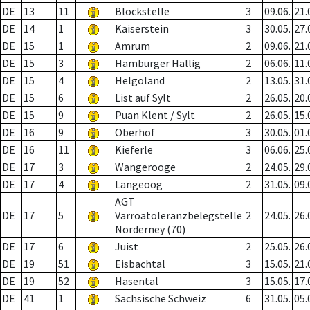
DE
13
11
Blockstelle
3
09.06.
21.
DE
14
1
Kaiserstein
3
30.05.
27.
DE
15
1
Amrum
2
09.06.
21.
DE
15
3
Hamburger Hallig
2
06.06.
11.
DE
15
4
Helgoland
2
13.05.
31.
DE
15
6
List auf Sylt
2
26.05.
20.
DE
15
9
Puan Klent / Sylt
2
26.05.
15.
DE
16
9
Oberhof
3
30.05.
01.
DE
16
11
Kieferle
3
06.06.
25.
DE
17
3
Wangerooge
2
24.05.
29.
DE
17
4
Langeoog
2
31.05.
09.
AGT
DE
17
5
Varroatoleranzbelegstelle
2
24.05.
26.
Norderney (70)
DE
17
6
Juist
2
25.05.
26.
DE
19
51
Eisbachtal
3
15.05.
21.
DE
19
52
Hasental
3
15.05.
17.
DE
41
1
Sächsische Schweiz
6
31.05.
05.