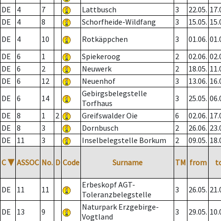
DE
4
7
Lattbusch
3
22.05.
17.
DE
4
8
Schorfheide-Wildfang
3
15.05.
15.
DE
4
10
Rotkäppchen
3
01.06.
01.
DE
6
1
Spiekeroog
2
02.06.
02.
DE
6
2
Neuwerk
2
18.05.
11.
DE
6
12
Neuenhof
3
13.06.
16.
Gebirgsbelegstelle
DE
6
14
3
25.05.
06.
Torfhaus
DE
8
1
2
Greifswalder Oie
6
02.06.
17.
DE
8
3
Dornbusch
2
26.06.
23.
DE
11
3
Inselbelegstelle Borkum
2
09.05.
18.
C
▼
ASSOC
No.
D
Code
Surname
TM
from
t
Erbeskopf AGT-
DE
11
11
3
26.05.
21.
Toleranzbelegstelle
Naturpark Erzgebirge-
DE
13
9
3
29.05.
10.
Vogtland