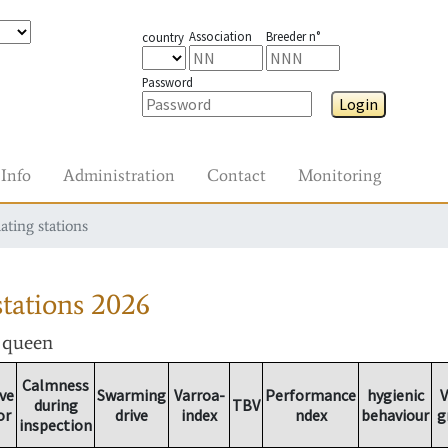
Association
Breeder n°
country
Password
Login
Info
Administration
Contact
Monitoring
ating stations
tations
2026
r queen
Calmness
ve
Swarming
Varroa-
Performance
hygienic
V
during
TBV
or
drive
index
ndex
behaviour
g
inspection