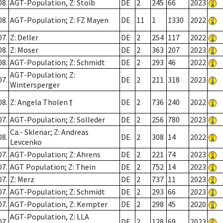
08.
AGT-Population, Z: Stoib
DE
2
245
66
2023
08.
AGT-Population; Z: FZ Mayen
DE
11
1
1330
2022
07.
Z: Deller
DE
2
254
117
2022
08.
Z: Moser
DE
2
363
207
2023
08.
AGT-Population; Z: Schmidt
DE
2
293
46
2022
AGT-Population; Z:
07.
DE
2
211
318
2023
Wintersperger
08.
Z: Angela Tholen †
DE
2
736
240
2022
07.
AGT-Population; Z: Solleder
DE
2
256
780
2023
Ca.- Sklenar; Z: Andreas
08.
DE
2
308
14
2022
Levcenko
07.
AGT-Population; Z: Ahrens
DE
2
221
74
2023
07.
AGT Population; Z: Thein
DE
2
752
14
2023
07.
Z: Merz
DE
2
737
11
2023
07.
AGT-Population; Z: Schmidt
DE
2
293
66
2023
07.
AGT-Population, Z: Kempter
DE
2
298
45
2020
AGT-Population, Z: LLA
07.
DE
2
128
69
2023