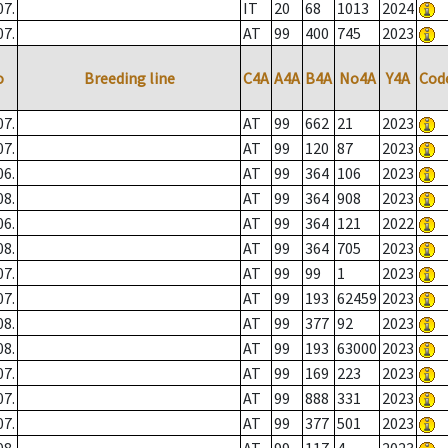
07.
IT
20
68
1013
2024
07.
AT
99
400
745
2023
o
Breeding line
C4A
A4A
B4A
No4A
Y4A
Cod
07.
AT
99
662
21
2023
07.
AT
99
120
87
2023
06.
AT
99
364
106
2023
08.
AT
99
364
908
2023
06.
AT
99
364
121
2022
08.
AT
99
364
705
2023
07.
AT
99
99
1
2023
07.
AT
99
193
62459
2023
08.
AT
99
377
92
2023
08.
AT
99
193
63000
2023
07.
AT
99
169
223
2023
07.
AT
99
888
331
2023
07.
AT
99
377
501
2023