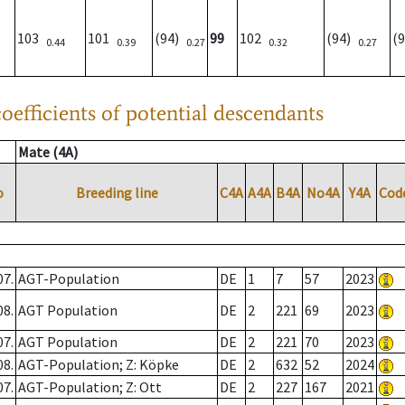
103
101
(94)
99
102
(94)
(
0.44
0.39
0.27
0.32
0.27
oefficients of potential descendants
Mate (4A)
o
Breeding line
C4A
A4A
B4A
No4A
Y4A
Cod
07.
AGT-Population
DE
1
7
57
2023
08.
AGT Population
DE
2
221
69
2023
07.
AGT Population
DE
2
221
70
2023
08.
AGT-Population; Z: Köpke
DE
2
632
52
2024
07.
AGT-Population; Z: Ott
DE
2
227
167
2021