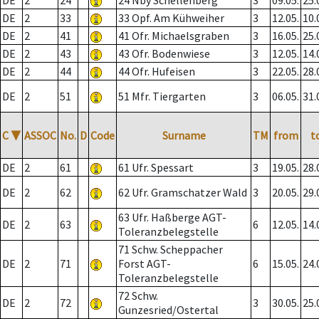
DE
2
24
24 Nby Schellenberg
3
09.05.
25.
DE
2
33
33 Opf. Am Kühweiher
3
12.05.
10.
DE
2
41
41 Ofr. Michaelsgraben
3
16.05.
25.
DE
2
43
43 Ofr. Bodenwiese
3
12.05.
14.
DE
2
44
44 Ofr. Hufeisen
3
22.05.
28.
DE
2
51
51 Mfr. Tiergarten
3
06.05.
31.
C
▼
ASSOC
No.
D
Code
Surname
TM
from
t
DE
2
61
61 Ufr. Spessart
3
19.05.
28.
DE
2
62
62 Ufr. Gramschatzer Wald
3
20.05.
29.
63 Ufr. Haßberge AGT-
DE
2
63
6
12.05.
14.
Toleranzbelegstelle
71 Schw. Scheppacher
DE
2
71
Forst AGT-
6
15.05.
24.
Toleranzbelegstelle
72 Schw.
DE
2
72
3
30.05.
25.
Gunzesried/Ostertal