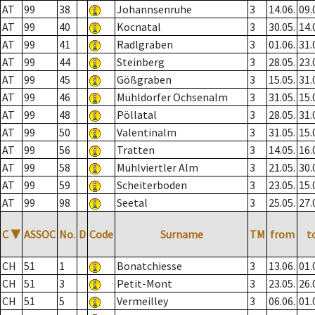
AT
99
38
Johannsenruhe
3
14.06.
09.
AT
99
40
Kocnatal
3
30.05.
14.
AT
99
41
Radlgraben
3
01.06.
31.
AT
99
44
Steinberg
3
28.05.
23.
AT
99
45
Gößgraben
3
15.05.
31.
AT
99
46
Mühldorfer Ochsenalm
3
31.05.
15.
AT
99
48
Pöllatal
3
28.05.
31.
AT
99
50
Valentinalm
3
31.05.
15.
AT
99
56
Tratten
3
14.05.
16.
AT
99
58
Mühlviertler Alm
3
21.05.
30.
AT
99
59
Scheiterboden
3
23.05.
15.
AT
99
98
Seetal
3
25.05.
27.
C
▼
ASSOC
No.
D
Code
Surname
TM
from
t
CH
51
1
Bonatchiesse
3
13.06.
01.
CH
51
3
Petit-Mont
3
23.05.
26.
CH
51
5
Vermeilley
3
06.06.
01.