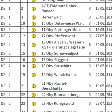
AGT Toleranz Hoher
DE
1
2
3
16.05.
01.
Randen
DE
1
3
Herrenwald
3
25.05.
20.
DE
2
10
10 Oby. Unterwieser Wald
3
01.06.
15.
DE
2
11
11 Oby. Freisinger Moos
3
15.05.
31.
DE
2
12
12 Oby. Pfaffenkopf
3
27.05.
01.
13 Oby. An den 3 Wassern
DE
2
13
6
30.05.
01.
AGT-Toleranzbelegstelle
DE
2
15
15 Oby. Sonnwendjoch
3
01.06.
20.
DE
2
16
16 Oby. Raggert
3
01.06.
01.
DE
2
18
18 Oby. Sauschütt
3
16.05.
01.
DE
2
19
19 Oby. Wendelstein
3
22.05.
31.
21 Nby. Rachel-
DE
2
21
3
13.05.
08.
Diensthütte
DE
2
22
22 Nby Bramandlberg
3
09.05.
25.
DE
2
23
23 Nby Königswald
3
29.04.
15.