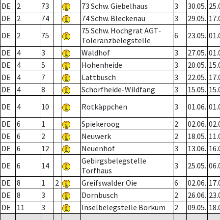
DE
2
73
73 Schw. Giebelhaus
3
30.05.
25.
DE
2
74
74 Schw. Bleckenau
3
29.05.
17.
75 Schw. Hochgrat AGT-
DE
2
75
6
23.05.
01.
Toleranzbelegstelle
DE
4
3
Waldhof
3
27.05.
01.
DE
4
5
Hohenheide
3
20.05.
15.
DE
4
7
Lattbusch
3
22.05.
17.
DE
4
8
Schorfheide-Wildfang
3
15.05.
15.
DE
4
10
Rotkäppchen
3
01.06.
01.
DE
6
1
Spiekeroog
2
02.06.
02.
DE
6
2
Neuwerk
2
18.05.
11.
DE
6
12
Neuenhof
3
13.06.
16.
Gebirgsbelegstelle
DE
6
14
3
25.05.
06.
Torfhaus
DE
8
1
2
Greifswalder Oie
6
02.06.
17.
DE
8
3
Dornbusch
2
26.06.
23.
DE
11
3
Inselbelegstelle Borkum
2
09.05.
18.