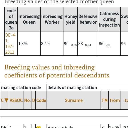
Breeding values
of the selected mother queen
code
Calmness
of
Inbreeding
Inbreeding
Honey
Defensive
Sw
during
queen
Queen
Worker
yield
behavior
inspection
2a
DE-4-
1-
1.8%
8.4%
90
88
86
96
0.55
0.61
0.61
197-
2011
Breeding values and inbreeding
coefficients of potential descendants
mating station code
details of mating station
C
▼
ASSOC
No.
D
Code
Surname
TM
from
t
DE
1
1
Hornisgrinde
3
25.05.
20.