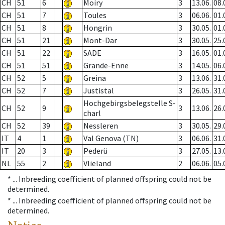
CH
51
6
Moiry
3
13.06.
08.
CH
51
7
Toules
3
06.06.
01.
CH
51
8
Hongrin
3
30.05.
01.
CH
51
21
Mont-Dar
3
30.05.
25.
CH
51
22
SADE
3
16.05.
01.
CH
51
51
Grande-Enne
3
14.05.
06.
CH
52
5
Greina
3
13.06.
31.
CH
52
7
Justistal
3
26.05.
31.
Hochgebirgsbelegstelle S-
CH
52
9
3
13.06.
26.
charl
CH
52
39
Nessleren
3
30.05.
29.
IT
4
1
Val Genova (TN)
3
06.06.
31.
IT
20
3
Pederü
3
27.05.
13.
NL
55
2
Vlieland
2
06.06.
05.
* ...
Inbreeding coefficient of planned offspring could not be
determined.
* ...
Inbreeding coefficient of planned offspring could not be
determined.