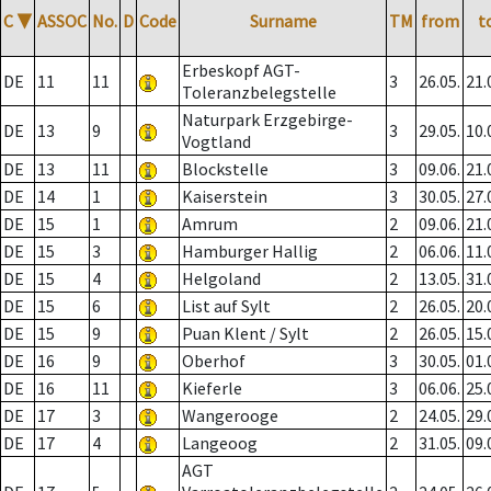
C
▼
ASSOC
No.
D
Code
Surname
TM
from
t
Erbeskopf AGT-
DE
11
11
3
26.05.
21.
Toleranzbelegstelle
Naturpark Erzgebirge-
DE
13
9
3
29.05.
10.
Vogtland
DE
13
11
Blockstelle
3
09.06.
21.
DE
14
1
Kaiserstein
3
30.05.
27.
DE
15
1
Amrum
2
09.06.
21.
DE
15
3
Hamburger Hallig
2
06.06.
11.
DE
15
4
Helgoland
2
13.05.
31.
DE
15
6
List auf Sylt
2
26.05.
20.
DE
15
9
Puan Klent / Sylt
2
26.05.
15.
DE
16
9
Oberhof
3
30.05.
01.
DE
16
11
Kieferle
3
06.06.
25.
DE
17
3
Wangerooge
2
24.05.
29.
DE
17
4
Langeoog
2
31.05.
09.
AGT