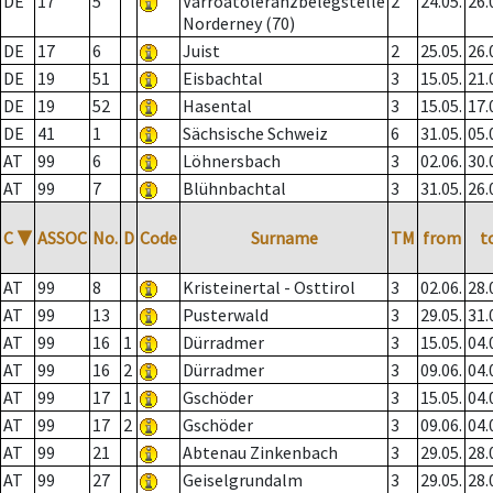
DE
17
5
Varroatoleranzbelegstelle
2
24.05.
26.
Norderney (70)
DE
17
6
Juist
2
25.05.
26.
DE
19
51
Eisbachtal
3
15.05.
21.
DE
19
52
Hasental
3
15.05.
17.
DE
41
1
Sächsische Schweiz
6
31.05.
05.
AT
99
6
Löhnersbach
3
02.06.
30.
AT
99
7
Blühnbachtal
3
31.05.
26.
C
▼
ASSOC
No.
D
Code
Surname
TM
from
t
AT
99
8
Kristeinertal - Osttirol
3
02.06.
28.
AT
99
13
Pusterwald
3
29.05.
31.
AT
99
16
1
Dürradmer
3
15.05.
04.
AT
99
16
2
Dürradmer
3
09.06.
04.
AT
99
17
1
Gschöder
3
15.05.
04.
AT
99
17
2
Gschöder
3
09.06.
04.
AT
99
21
Abtenau Zinkenbach
3
29.05.
28.
AT
99
27
Geiselgrundalm
3
29.05.
28.