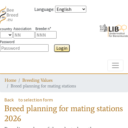
Language
:
Association
Breeder n°
country
Password
Login
Toggle
Home
Breeding Values
Breed planning for mating stations
Back
to selection form
Breed planning for mating stations
2026