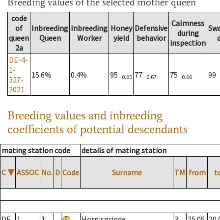
Breeding values
of the selected mother queen
code
Calmness
of
Inbreeding
Inbreeding
Honey
Defensive
Sw
during
queen
Queen
Worker
yield
behavior
inspection
2a
DE-4-
1-
15.6%
0.4%
95
77
75
99
0.60
0.67
0.66
327-
2021
Breeding values and inbreeding
coefficients of potential descendants
mating station code
details of mating station
C
▼
ASSOC
No.
D
Code
Surname
TM
from
t
DE
1
1
Hornisgrinde
3
25.05.
20.