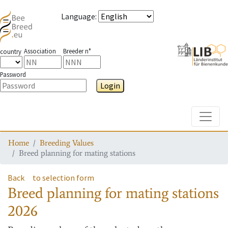
Language
:
Association
Breeder n°
country
Password
Login
Toggle
Home
Breeding Values
Breed planning for mating stations
Back
to selection form
Breed planning for mating stations
2026