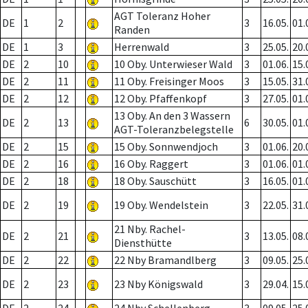
AGT Toleranz Hoher
DE
1
2
3
16.05.
01.
Randen
DE
1
3
Herrenwald
3
25.05.
20.
DE
2
10
10 Oby. Unterwieser Wald
3
01.06.
15.
DE
2
11
11 Oby. Freisinger Moos
3
15.05.
31.
DE
2
12
12 Oby. Pfaffenkopf
3
27.05.
01.
13 Oby. An den 3 Wassern
DE
2
13
6
30.05.
01.
AGT-Toleranzbelegstelle
DE
2
15
15 Oby. Sonnwendjoch
3
01.06.
20.
DE
2
16
16 Oby. Raggert
3
01.06.
01.
DE
2
18
18 Oby. Sauschütt
3
16.05.
01.
DE
2
19
19 Oby. Wendelstein
3
22.05.
31.
21 Nby. Rachel-
DE
2
21
3
13.05.
08.
Diensthütte
DE
2
22
22 Nby Bramandlberg
3
09.05.
25.
DE
2
23
23 Nby Königswald
3
29.04.
15.