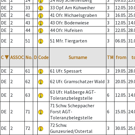
DE
2
24
24 Nby Schellenberg
3
09.05.
25.
DE
2
33
33 Opf. Am Kühweiher
3
12.05.
10.
DE
2
41
41 Ofr. Michaelsgraben
3
16.05.
25.
DE
2
43
43 Ofr. Bodenwiese
3
12.05.
14.
DE
2
44
44 Ofr. Hufeisen
3
22.05.
28.
DE
2
51
51 Mfr. Tiergarten
3
06.05.
31.
C
▼
ASSOC
No.
D
Code
Surname
TM
from
t
DE
2
61
61 Ufr. Spessart
3
19.05.
28.
DE
2
62
62 Ufr. Gramschatzer Wald
3
20.05.
29.
63 Ufr. Haßberge AGT-
DE
2
63
6
12.05.
14.
Toleranzbelegstelle
71 Schw. Scheppacher
DE
2
71
Forst AGT-
6
15.05.
24.
Toleranzbelegstelle
72 Schw.
DE
2
72
3
30.05.
25.
Gunzesried/Ostertal