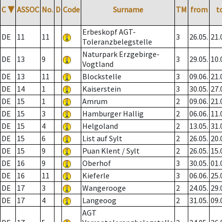
C
▼
ASSOC
No.
D
Code
Surname
TM
from
t
Erbeskopf AGT-
DE
11
11
3
26.05.
21.
Toleranzbelegstelle
Naturpark Erzgebirge-
DE
13
9
3
29.05.
10.
Vogtland
DE
13
11
Blockstelle
3
09.06.
21.
DE
14
1
Kaiserstein
3
30.05.
27.
DE
15
1
Amrum
2
09.06.
21.
DE
15
3
Hamburger Hallig
2
06.06.
11.
DE
15
4
Helgoland
2
13.05.
31.
DE
15
6
List auf Sylt
2
26.05.
20.
DE
15
9
Puan Klent / Sylt
2
26.05.
15.
DE
16
9
Oberhof
3
30.05.
01.
DE
16
11
Kieferle
3
06.06.
25.
DE
17
3
Wangerooge
2
24.05.
29.
DE
17
4
Langeoog
2
31.05.
09.
AGT