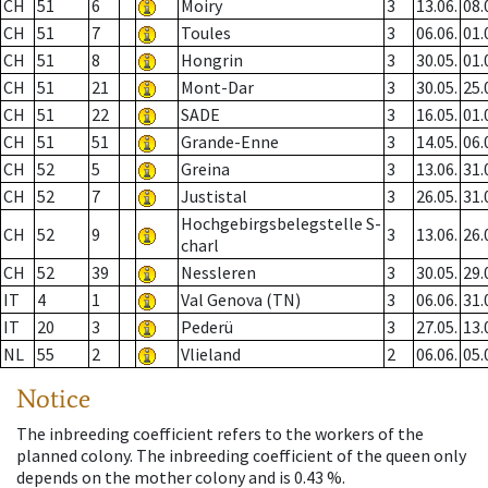
CH
51
6
Moiry
3
13.06.
08.
CH
51
7
Toules
3
06.06.
01.
CH
51
8
Hongrin
3
30.05.
01.
CH
51
21
Mont-Dar
3
30.05.
25.
CH
51
22
SADE
3
16.05.
01.
CH
51
51
Grande-Enne
3
14.05.
06.
CH
52
5
Greina
3
13.06.
31.
CH
52
7
Justistal
3
26.05.
31.
Hochgebirgsbelegstelle S-
CH
52
9
3
13.06.
26.
charl
CH
52
39
Nessleren
3
30.05.
29.
IT
4
1
Val Genova (TN)
3
06.06.
31.
IT
20
3
Pederü
3
27.05.
13.
NL
55
2
Vlieland
2
06.06.
05.
Notice
The inbreeding coefficient refers to the workers of the
planned colony. The inbreeding coefficient of the queen only
depends on the mother colony and is 0.43 %.