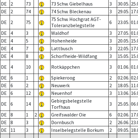
DE
2
73
73 Schw. Giebelhaus
3
30.05.
25.
DE
2
74
74 Schw. Bleckenau
3
29.05.
17.
75 Schw. Hochgrat AGT-
DE
2
75
6
23.05.
01.
Toleranzbelegstelle
DE
4
3
Waldhof
3
27.05.
01.
DE
4
5
Hohenheide
3
20.05.
15.
DE
4
7
Lattbusch
3
22.05.
17.
DE
4
8
Schorfheide-Wildfang
3
15.05.
15.
DE
4
10
Rotkäppchen
3
01.06.
01.
DE
6
1
Spiekeroog
2
02.06.
02.
DE
6
2
Neuwerk
2
18.05.
11.
DE
6
12
Neuenhof
3
13.06.
16.
Gebirgsbelegstelle
DE
6
14
3
25.05.
06.
Torfhaus
DE
8
1
2
Greifswalder Oie
6
02.06.
17.
DE
8
3
Dornbusch
2
26.06.
23.
DE
11
3
Inselbelegstelle Borkum
2
09.05.
18.