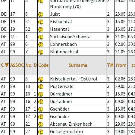
DE
17
5
Varroatoleranzbelegstelle
2
24.05.
26.
Norderney (70)
DE
17
6
Juist
2
25.05.
26.
DE
19
51
Eisbachtal
3
15.05.
21.
DE
19
52
Hasental
3
15.05.
17.
DE
41
1
Sächsische Schweiz
6
31.05.
05.
AT
99
6
Löhnersbach
3
02.06.
30.
AT
99
7
Blühnbachtal
3
31.05.
26.
C
▼
ASSOC
No.
D
Code
Surname
TM
from
t
AT
99
8
Kristeinertal - Osttirol
3
02.06.
28.
AT
99
13
Pusterwald
3
29.05.
31.
AT
99
16
1
Dürradmer
3
15.05.
04.
AT
99
16
2
Dürradmer
3
09.06.
04.
AT
99
17
1
Gschöder
3
15.05.
04.
AT
99
17
2
Gschöder
3
09.06.
04.
AT
99
21
Abtenau Zinkenbach
3
29.05.
28.
AT
99
27
Geiselgrundalm
3
29.05.
28.