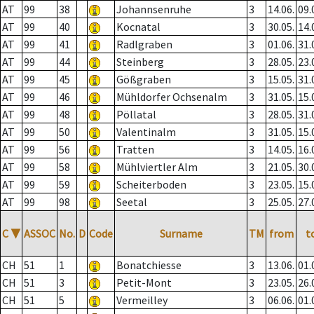
AT
99
38
Johannsenruhe
3
14.06.
09.
AT
99
40
Kocnatal
3
30.05.
14.
AT
99
41
Radlgraben
3
01.06.
31.
AT
99
44
Steinberg
3
28.05.
23.
AT
99
45
Gößgraben
3
15.05.
31.
AT
99
46
Mühldorfer Ochsenalm
3
31.05.
15.
AT
99
48
Pöllatal
3
28.05.
31.
AT
99
50
Valentinalm
3
31.05.
15.
AT
99
56
Tratten
3
14.05.
16.
AT
99
58
Mühlviertler Alm
3
21.05.
30.
AT
99
59
Scheiterboden
3
23.05.
15.
AT
99
98
Seetal
3
25.05.
27.
C
▼
ASSOC
No.
D
Code
Surname
TM
from
t
CH
51
1
Bonatchiesse
3
13.06.
01.
CH
51
3
Petit-Mont
3
23.05.
26.
CH
51
5
Vermeilley
3
06.06.
01.