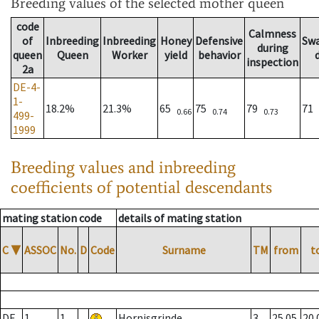
Breeding values
of the selected mother queen
code
Calmness
of
Inbreeding
Inbreeding
Honey
Defensive
Sw
during
queen
Queen
Worker
yield
behavior
inspection
2a
DE-4-
1-
18.2%
21.3%
65
75
79
71
0.66
0.74
0.73
499-
1999
Breeding values and inbreeding
coefficients of potential descendants
mating station code
details of mating station
C
▼
ASSOC
No.
D
Code
Surname
TM
from
t
DE
1
1
Hornisgrinde
3
25.05.
20.