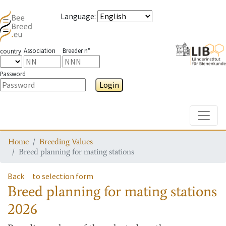
Language
:
Association
Breeder n°
country
Password
Login
Toggle
Home
Breeding Values
Breed planning for mating stations
Back
to selection form
Breed planning for mating stations
2026