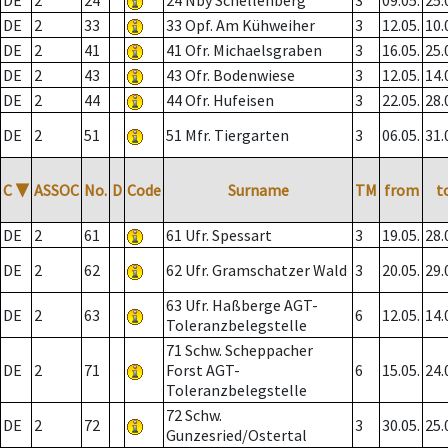
DE
2
24
24 Nby Schellenberg
3
09.05.
25.
DE
2
33
33 Opf. Am Kühweiher
3
12.05.
10.
DE
2
41
41 Ofr. Michaelsgraben
3
16.05.
25.
DE
2
43
43 Ofr. Bodenwiese
3
12.05.
14.
DE
2
44
44 Ofr. Hufeisen
3
22.05.
28.
DE
2
51
51 Mfr. Tiergarten
3
06.05.
31.
C
▼
ASSOC
No.
D
Code
Surname
TM
from
t
DE
2
61
61 Ufr. Spessart
3
19.05.
28.
DE
2
62
62 Ufr. Gramschatzer Wald
3
20.05.
29.
63 Ufr. Haßberge AGT-
DE
2
63
6
12.05.
14.
Toleranzbelegstelle
71 Schw. Scheppacher
DE
2
71
Forst AGT-
6
15.05.
24.
Toleranzbelegstelle
72 Schw.
DE
2
72
3
30.05.
25.
Gunzesried/Ostertal