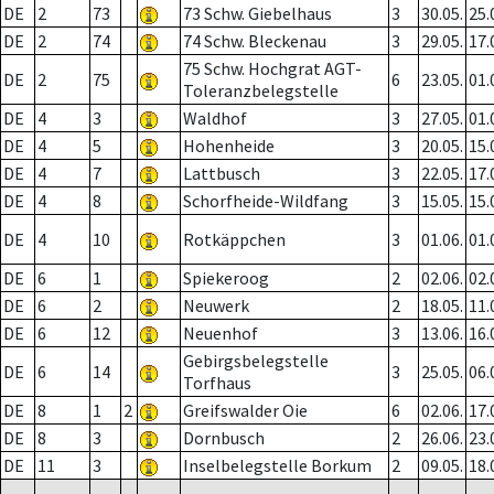
DE
2
73
73 Schw. Giebelhaus
3
30.05.
25.
DE
2
74
74 Schw. Bleckenau
3
29.05.
17.
75 Schw. Hochgrat AGT-
DE
2
75
6
23.05.
01.
Toleranzbelegstelle
DE
4
3
Waldhof
3
27.05.
01.
DE
4
5
Hohenheide
3
20.05.
15.
DE
4
7
Lattbusch
3
22.05.
17.
DE
4
8
Schorfheide-Wildfang
3
15.05.
15.
DE
4
10
Rotkäppchen
3
01.06.
01.
DE
6
1
Spiekeroog
2
02.06.
02.
DE
6
2
Neuwerk
2
18.05.
11.
DE
6
12
Neuenhof
3
13.06.
16.
Gebirgsbelegstelle
DE
6
14
3
25.05.
06.
Torfhaus
DE
8
1
2
Greifswalder Oie
6
02.06.
17.
DE
8
3
Dornbusch
2
26.06.
23.
DE
11
3
Inselbelegstelle Borkum
2
09.05.
18.