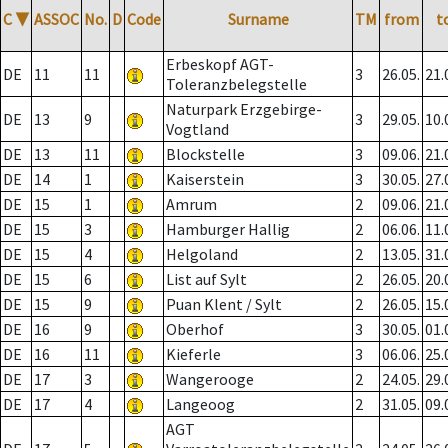
C
▼
ASSOC
No.
D
Code
Surname
TM
from
t
Erbeskopf AGT-
DE
11
11
3
26.05.
21.
Toleranzbelegstelle
Naturpark Erzgebirge-
DE
13
9
3
29.05.
10.
Vogtland
DE
13
11
Blockstelle
3
09.06.
21.
DE
14
1
Kaiserstein
3
30.05.
27.
DE
15
1
Amrum
2
09.06.
21.
DE
15
3
Hamburger Hallig
2
06.06.
11.
DE
15
4
Helgoland
2
13.05.
31.
DE
15
6
List auf Sylt
2
26.05.
20.
DE
15
9
Puan Klent / Sylt
2
26.05.
15.
DE
16
9
Oberhof
3
30.05.
01.
DE
16
11
Kieferle
3
06.06.
25.
DE
17
3
Wangerooge
2
24.05.
29.
DE
17
4
Langeoog
2
31.05.
09.
AGT