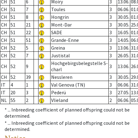
CH
51
6
Moiry
3
13.06.
08.
CH
51
7
Toules
3
06.06.
01.
CH
51
8
Hongrin
3
30.05.
01.
CH
51
21
Mont-Dar
3
30.05.
25.
CH
51
22
SADE
3
16.05.
01.
CH
51
51
Grande-Enne
3
14.05.
06.
CH
52
5
Greina
3
13.06.
31.
CH
52
7
Justistal
3
26.05.
31.
Hochgebirgsbelegstelle S-
CH
52
9
3
13.06.
26.
charl
CH
52
39
Nessleren
3
30.05.
29.
IT
4
1
Val Genova (TN)
3
06.06.
31.
IT
20
3
Pederü
3
27.05.
13.
NL
55
2
Vlieland
2
06.06.
05.
* ...
Inbreeding coefficient of planned offspring could not be
determined.
* ...
Inbreeding coefficient of planned offspring could not be
determined.