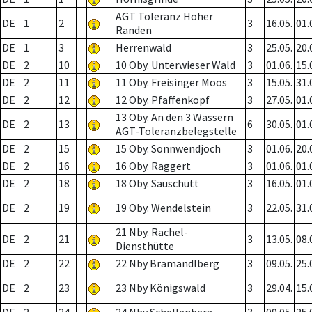
AGT Toleranz Hoher
DE
1
2
3
16.05.
01.
Randen
DE
1
3
Herrenwald
3
25.05.
20.
DE
2
10
10 Oby. Unterwieser Wald
3
01.06.
15.
DE
2
11
11 Oby. Freisinger Moos
3
15.05.
31.
DE
2
12
12 Oby. Pfaffenkopf
3
27.05.
01.
13 Oby. An den 3 Wassern
DE
2
13
6
30.05.
01.
AGT-Toleranzbelegstelle
DE
2
15
15 Oby. Sonnwendjoch
3
01.06.
20.
DE
2
16
16 Oby. Raggert
3
01.06.
01.
DE
2
18
18 Oby. Sauschütt
3
16.05.
01.
DE
2
19
19 Oby. Wendelstein
3
22.05.
31.
21 Nby. Rachel-
DE
2
21
3
13.05.
08.
Diensthütte
DE
2
22
22 Nby Bramandlberg
3
09.05.
25.
DE
2
23
23 Nby Königswald
3
29.04.
15.