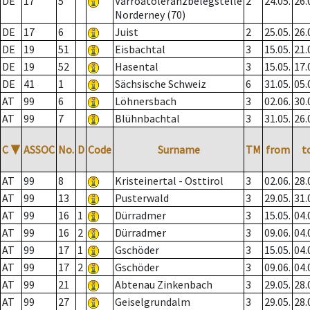
DE
17
5
Varroatoleranzbelegstelle
2
24.05.
26.
Norderney (70)
DE
17
6
Juist
2
25.05.
26.
DE
19
51
Eisbachtal
3
15.05.
21.
DE
19
52
Hasental
3
15.05.
17.
DE
41
1
Sächsische Schweiz
6
31.05.
05.
AT
99
6
Löhnersbach
3
02.06.
30.
AT
99
7
Blühnbachtal
3
31.05.
26.
C
▼
ASSOC
No.
D
Code
Surname
TM
from
t
AT
99
8
Kristeinertal - Osttirol
3
02.06.
28.
AT
99
13
Pusterwald
3
29.05.
31.
AT
99
16
1
Dürradmer
3
15.05.
04.
AT
99
16
2
Dürradmer
3
09.06.
04.
AT
99
17
1
Gschöder
3
15.05.
04.
AT
99
17
2
Gschöder
3
09.06.
04.
AT
99
21
Abtenau Zinkenbach
3
29.05.
28.
AT
99
27
Geiselgrundalm
3
29.05.
28.