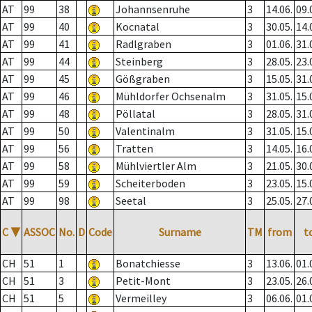
AT
99
38
Johannsenruhe
3
14.06.
09.
AT
99
40
Kocnatal
3
30.05.
14.
AT
99
41
Radlgraben
3
01.06.
31.
AT
99
44
Steinberg
3
28.05.
23.
AT
99
45
Gößgraben
3
15.05.
31.
AT
99
46
Mühldorfer Ochsenalm
3
31.05.
15.
AT
99
48
Pöllatal
3
28.05.
31.
AT
99
50
Valentinalm
3
31.05.
15.
AT
99
56
Tratten
3
14.05.
16.
AT
99
58
Mühlviertler Alm
3
21.05.
30.
AT
99
59
Scheiterboden
3
23.05.
15.
AT
99
98
Seetal
3
25.05.
27.
C
▼
ASSOC
No.
D
Code
Surname
TM
from
t
CH
51
1
Bonatchiesse
3
13.06.
01.
CH
51
3
Petit-Mont
3
23.05.
26.
CH
51
5
Vermeilley
3
06.06.
01.